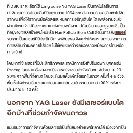
ขน
หากเป็นเลเซอร์ที่มีประสิทธิภาพเพียงพอ จึงจะทำให้ขนหายถาวร จากการ
ที่เซลล์ต้นกำเนิดตายไปด้วย ไม่ใช่เพียงแค่กำจัดชั่วคราวเหมือนการโกนหรือ
การแว๊กซ์
โดยหากใช้เลเซอร์ที่มีประสิทธิภาพและเทคนิคการยิงที่ปรับเฉพาะบุคคลเช่น
ProYag ในแต่ละครั้งของการยิงเลเซอร์จะช่วยกำจัดเส้นขนได้ประมาณ 20-
30% จากพื้นที่ทั้งหมด โดยจะเห็นผลตั้งแต่ครั้งแรก ในราวๆ ครั้งที่ 4-5 จึงจะ
เริ่มเห็นได้ว่าขนเริ่มบางและอ่อนลงและเส้นขนมักหายมากกว่า 90% หลังทำ
ประมาณ 8-10 ครั้ง
นอกจาก YAG Laser ยังมีเลเซอร์แบบใด
อีกบ้างที่ช่วยกำจัดขนถาวร
แน่นอนว่าการกำจัดขนด้วยเลเซอร์เป็นที่นิยมอย่างแพร่หลายได้ เนื่องจากเป็น
รูปแบบบริการที่รวดเร็ว เห็นผล และราคาเข้าถึงได้ง่ายขึ้น ในปัจจุบันนอกจาก
YAG Laser แล้ว ยังมีรูปแบบเลเซอร์กำจัดขนถาวรอีกมากมาย ซึ่งมีข้อดีข้อ
เสียต่างกัน ซึ่งหมอสรุปให้ฟังดังต่อไปนี้
Diode laser (ความยาวคลื่น 808 นาโนเมตร)
Diode เลเซอร์ที่มีความยาวของคลื่น 800-1350 nm ใช้ในการกำจัดขน