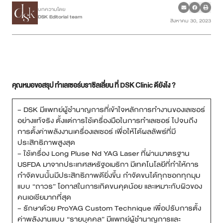
บทความโดย
DSK Editorial team
สิงหาคม 30, 2023
เคสรีวิว
Case Review
วีดีโอรีวิว
คุณหมอขอสรุป ทำเลเซอร์บราซิลเลี่ยน ที่ DSK Clinic ดียังไง ?
บทความ
– DSK มีแพทย์ผู้ชำนาญการที่เข้าใจหลักการทำงานของเลเซอร์
อย่างแท้จริง ตั้งแต่การใช้เครื่องมือในการทำเลเซอร์ ไปจนถึง
โปรโมชั่น
การตั้งค่าพลังงานเครื่องเลเซอร์ เพื่อให้ได้ผลลัพธ์ที่มี
ประสิทธิภาพสูงสุด
รายชื่อสาขา
– ใช้เครื่อง Long Pluse Nd YAG Laser ที่ผ่านมาตรฐาน
USFDA มาจากประเทศสหรัฐอเมริกา มีเทคโนโลยีที่ทำให้การ
สาขา Siam Paragon
กำจัดขนนั้นมีประสิทธิภาพดียิ่งขึ้น กำจัดขนได้ทุกซอกทุกมุม
แบบ “ถาวร” โอกาสในการเกิดขนคุดน้อย และเหมาะกับผิวของ
สาขา Stadium One
คนเอเชียมากที่สุด
– รักษาด้วย ProYAG Custom Technique เพื่อปรับการตั้ง
สาขา Asoke
ค่าพลังงานแบบ “รายบุคคล” มีแพทย์ผู้ชำนาญการและ