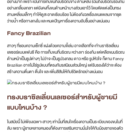
อย่างมาก เพราะเป็นการเก็บขนทั้งบริเวณข้าง ด้านหลัง รวมถึงบริเวณร่องก้น
อย่างเกลี้ยงเกลา แต่ยังคงทิ้งขนด้านหน้าบางส่วนเอาไว้ โดยตัดแต่งเป็นทรง
สามเหลี่ยมเล็กๆ ทำให้ดูสะอาดเรียบร้อย ไม่ต้องกังวลเรื่องขนแพลมจากชุด
ว่ายน้ำ หรือกางเกงใน และหมดปัญหาเรื่องความอับชื้นอย่างแน่นอน
Fancy Brazilian
สาวๆ ที่ชอบความเซ็กซี่ แฝงด้วยความขี้เล่น อาจเลือกที่จะทำบราซิลเลี่ยน
เลเซอร์แบบแฟนซี คือ การเก็บขนที่บริเวณ หว่างขา ร่องก้น แต่เหลือขนบริเวณ
ด้านหน้าเป็นรูปต่างๆ ไม่ว่าจะเป็นรูปวงกลม ดาว หรือ รูปหัวใจ ก็ตาม Fancy
Brazilian อาจไม่ใช่รูปแบบที่ตรงกับรสนิยมส่วนใหญ่ แต่รับรองได้ว่าจะต้อง
สร้างความตื่นตา ตื่นใจ และเพิ่มสีสันให้กับชีวิตรักอย่างแน่นอน
ทรงบราซิลเลี่ยนเลเซอร์สำหรับผู้ชายมี
แบบไหนบ้าง ?
ในสมัยนี้ ไม่เพียงเฉพาะสาวๆ เท่านั้นที่สนใจเรื่องความเป็นระเบียบของขนในที่
ลับ เพราะผู้ชายหลายคนเองก็ต้องการเสริมความมั่นใจให้กับน้องชายของตัว