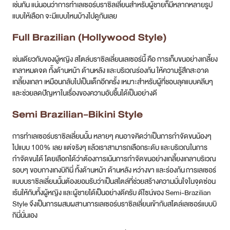
เช่นกัน แน่นอนว่าการทำเลเซอร์บราซิลเลี่ยนสำหรับผู้ชายก็มีหลากหลายรูป
แบบให้เลือก จะมีแบบไหนบ้างไปดูกันเลย
Full Brazilian (Hollywood Style)
เช่นเดียวกับของผู้หญิง สไตล์บราซิลเลี่ยนเลเซอร์นี้ คือ การเก็บขนอย่างเกลี้ยง
เกลาหมดจด ทั้งด้านหน้า ด้านหลัง และบริเวณร่องก้น ให้ความรู้สึกสะอาด
เกลี้ยงเกลา เหมือนกลับไปเป็นเด็กอีกครั้ง เหมาะสำหรับผู้ที่ชอบลุคแบบคลีนๆ
และช่วยลดปัญหาในเรื่องของความอับชื้นได้เป็นอย่างดี
Semi Brazilian-Bikini Style
การทำเลเซอร์บราซิลเลี่ยนนั้น หลายๆ คนอาจคิดว่าเป็นการกำจัดขนน้องๆ
ไปแบบ 100% เลย แต่จริงๆ แล้วเราสามารถเลือกระดับ และบริเวณในการ
กำจัดขนได้ โดยเลือกได้ว่าต้องการเน้นการกำจัดขนอย่างเกลี้ยงเกลาบริเวณ
รอบๆ ขอบกางเกงบิกินี่ ทั้งด้านหน้า ด้านหลัง หว่างขา และร่องก้น การเลเซอร์
แบบบราซิลเลี่ยนนั้นต้องยอมรับว่าเป็นสไตล์ที่ช่วยสร้างความมั่นใจในจุดซ่อน
เร้นให้กับทั้งผู้หญิง และผู้ชายได้เป็นอย่างดีครับ ดีไซน์ของ Semi-Brazilian
Style จึงเป็นการผสมผสานการเลเซอร์บราซิลเลี่ยนเข้ากับสไตล์เลเซอร์แบบบิ
กินี่นั่นเอง