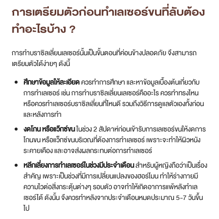
การดูแลหลังทำบราซิลเลี่ยนเลเซอร์ทำ
อย่างไร ?
เพื่อลดผลข้างเคียง และอาการระคายเคืองที่อาจเกิดขึ้นหลังจากการทำ
บราซิลเลี่ยนเลเซอร์ ควรปฏิบัติดังนี้
เฝ้าสังเกตอาการหลังการทำเลเซอร์
หลังการทำเลเซอร์ อาจมีรอยแดง
แสบร้อน หรือบวมเล็กน้อย ในบริเวณที่ทำ โดยอาการจะค่อยๆ ดีขึ้น
ภายใน 1-2 วัน แต่หากเกิดอาการแพ้ หรืออาการของรอยแดงแย่ลง ควร
เข้ามาพบกับแพทย์อีกครั้ง เพื่อทำการวินิจฉัย และรักษาอาการ
หลีกเลื่ยงการใช้สารเคมีที่ทำให้เกิดการระคายเคือง
หลังการทำเลเซอร์
ใหม่ๆ ไม่ควรใช้สบู่ หรือผลิตภัณฑ์บำรุงที่มีส่วนผสมของ เรตินเอ (Retin-
A) หรือ เอเอชเอ (AHA) และควรหลีกเลี่ยงการขัดสครับผิว เพราะอาจ
ทำให้ผิวหนังเกิดการระคายเคือง
บรรเทาอาการด้วยยาลดการอักเสบ
สามารถใช้ยาลดการอักเสบ ในการ
ทา เพื่อลดอาการบวมแดงหลังการทำเลเซอร์บราซิลเลี่ยนได้
หลีกเลี่ยงการใช้งานสระว่ายน้ำสาธารณะ หรือเล่นน้ำทะเล
ประมาณ 2-3
วัน หลังการทำเลเซอร์ เพราะคลอรีน หรือน้ำทะเลอาจทำให้ผิวเกิด