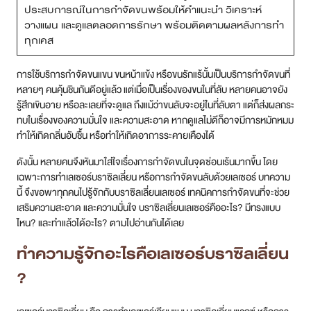
ประสบการณ์ในการกำจัดขนพร้อมให้คำแนะนำ วิเคราะห์
วางแผน และดูแลตลอดการรักษา พร้อมติดตามผลหลังการทำ
สาขา MRT สุทธิสาร
ทุกเคส
สาขา เซ็นทรัลปิ่นเกล้า
การใช้บริการกำจัดขนแขน ขนหน้าแข้ง หรือขนรักแร้นั้นเป็นบริการกำจัดขนที่
หลายๆ คนคุ้นชินกันดีอยู่แล้ว แต่เมื่อเป็นเรื่องของขนในที่ลับ หลายคนอาจยัง
สาขา บางนา
รู้สึกเขินอาย หรือละเลยที่จะดูแล ถึงแม้ว่าขนลับจะอยู่ในที่ลับตา แต่ก็ส่งผลกระ
ทบในเรื่องของความมั่นใจ และความสะอาด หากดูแลไม่ดีก็อาจมีการหมักหมม
สาขา CDC
ทำให้เกิดกลิ่นอับชื้น หรือทำให้เกิดอาการระคายเคืองได้
สาขา นครปฐม
ดังนั้น หลายคนจึงหันมาใส่ใจเรื่องการกำจัดขนในจุดซ่อนเร้นมากขึ้น โดย
เฉพาะการทำเลเซอร์บราซิลเลี่ยน หรือการกำจัดขนลับด้วยเลเซอร์ บทความ
ไทย
นี้ จึงขอพาทุกคนไปรู้จักกับบราซิลเลี่ยนเลเซอร์ เทคนิคการกำจัดขนที่จะช่วย
เสริมความสะอาด และความมั่นใจ บราซิลเลี่ยนเลเซอร์คืออะไร? มีทรงแบบ
ไหน? และทำแล้วได้อะไร? ตามไปอ่านกันได้เลย
ทำความรู้จักอะไรคือเลเซอร์บราซิลเลี่ยน
?