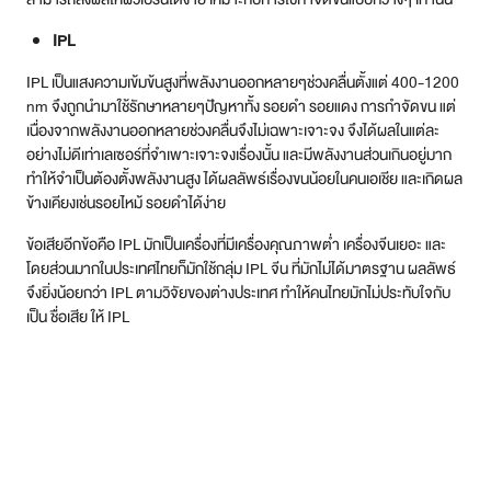
อย่างไม่ดีเท่าเลเซอร์ที่จำเพาะเจาะจงเรื่องนั้น และมีพลังงานส่วนเกินอยู่มาก
ทำให้จำเป็นต้องตั้งพลังงานสูง ได้ผลลัพธ์เรื่องขนน้อยในคนเอเชีย และเกิดผล
ข้างเคียงเช่นรอยไหม้ รอยดำได้ง่าย
ข้อเสียอีกข้อคือ IPL มักเป็นเครื่องที่มีเครื่องคุณภาพต่ำ เครื่องจีนเยอะ และ
โดยส่วนมากในประเทศไทยก็มักใช้กลุ่ม IPL จีน ที่มักไม่ได้มาตรฐาน ผลลัพธ์
จึงยิ่งน้อยกว่า IPL ตามวิจัยของต่างประเทศ ทำให้คนไทยมักไม่ประทับใจกับ
เป็น ชื่อเสีย ให้ IPL
สรุปคะแนน และประสิทธิภาพเลเซอร์
กำจัดขนแต่ละประเภท
สำหรับเลเซอร์กำจัดขนแต่ละประเภทก็มีประสิทธิภาพในการกำจัดขนที่แตก
ต่างกัน โดยสามารถจัดอันดับและสรุปคะแนนได้ดังนี้
ประสิทธิภาพ: LP Nd YAG > Diode > IPL
การลงลึกของเลเซอร์: LP Nd YAG > Diode > IPL