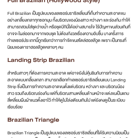
Full Brazilian (Hollywood Style)
Full Brazilian เป็นรูปแบบของเลเซอร์บราซิลเลี่ยนที่เก็บทำความสะอาดขน
อย่างเกลี้ยงเกลาทุกซอกมุม ทั้งบริเวณของน้องสาว หว่างขา และร่องก้น ทำให้
สามารถสวมใส่ชุดว่ายน้ำ หรือชุดบีกินี่ได้อย่างสบายใจ ไร้ปัญหาขนส่วนเกินที่
อาจจะโผล่ออกมาจากขอบชุด ไม่ต้องกังวลเรื่องความอับชื้น บางครั้งการ
ทำเลเซอร์ประเภทนี้ถูกเรียกว่าการกำจัดขนสไตล์ฮอลลีวูด เพราะเป็นทรงที่
นิยมของดาราฮอลลีวูดหลายๆ คน
Landing Strip Brazilian
สำหรับสาวๆ ที่ต้องการความสะอาด แต่อาจยังไม่คุ้นชินกับการทำความ
สะอาดแบบเกลี้ยงเกลา สามารถเลือกทำเลเซอร์บราซิลเลี่ยนแบบ Landing
Strip ซึ่งเป็นการทำความสะอาดขนตั้งแต่บริเวณ หว่างขา และบริเวณน้อง
สาว รวมถึงบริเวณร่องก้น แต่ที่บริเวณสามเหลี่ยมด้านหน้าจะแต่งขนเป็นแถบ
สี่เหลี่ยมผืนผ้าแนวตั้งเอาไว้ ทำให้ดูไม่โล่งเตียนเกินไป แต่ยังคงดูเป็นระเบียบ
เรียบร้อย
Brazilian Triangle
Brazilian Triangle เป็นรูปแบบของเลเซอร์บราซิลเลี่ยนที่ได้รับความนิยมเป็น