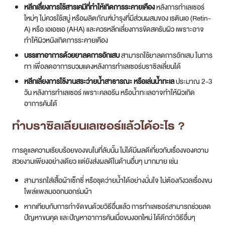
เห็นถึงความใส่ใจในการดูแลตัวเองของแต่ละคน นอกจากจะช่วยเสริมในเรื่อง
ของความสะอาด และลดปัญหาเรื่องกลิ่นอับแล้ว การทำบราซิลเลี่ยนเลเซอร์
ยังช่วยส่งเสริมความมั่นใจให้กับตัวเอง และยังสามารถช่วยเพิ่มสีสันให้กับชีวิต
รักได้เป็นอย่างดี อย่าปล่อยให้ขนในที่ลับกลายเป็นปัญหาแสนยุ่งเหยิงที่ทำให้
คุณต้องกังวลใจ
หากใครที่กำลังสนใจก็ไม่ต้องเขินอาย เพราะ DSK Clinic มี Private Service
ของคลินิก ที่ DSK เราใช้ ProYAG Custom Technique ซึ่งเป็นการใช้
Long pulsed NdYAG Laser เลเซอร์กำจัดขนที่ดีที่สุดในปัจจุบัน ตั้งค่า
พลังงานทำการรักษาแบบรายบุคคล เนื่องจากขนที่มีขนาดต่างกัน และสีผิวที่
ต่างกันจำเป็นต้องมีการปรับพลังงานที่แตกต่างกันจึงจะได้ผลลัพธ์ที่ดี ซึ่ง
การปรับตั้งค่าพลังงานเป็นสิ่งที่ DSK ให้ความสำคัญ เพราะการปรับ
พลังงานที่ไม่เหมาะสมเป็นสาเหตุของปัญหาที่คนไข้ที่เคยผ่านการยิง
เลเซอร์ขน
รวมถึงเลเซอร์บราซิลเลี่ยนมาแล้วไม่ได้ผลนั้นเองครับ