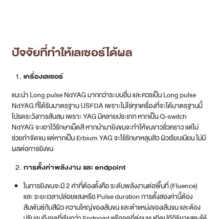
และ ระยะเวลาปล่อยแสงหรือ Pulse duration การตั้งสองค่านี้ต้อง
สัมพันธ์กับสีผิว ความใหญ่ของเส้นขน และตำแหน่งของเส้นขน และต้อง
ปรับจนถึงจุดที่เรียกว่า Endpoint หรือจุดที่ต่อมขนเกิดปฏิกิริยาแสดงให้
เห็นว่าพลังงานพอดี
ข้อนี้เป็นสาเหตุใหญ่ที่คนไข้มักไม่ได้เห็นผลลัพธ์ที่ดี แม้จะใช้เครื่องที่ดี
ก็ตาม
การเตรียมผิวก่อนยิง
การเตรียมผิวเป็นเรื่องสำคัญ หลักการคือต้องมีตอเล็กๆ ประมาณ 1 mm
เป็นตัวนำพลังงานให้ไปถึงราก แต่ตอไม่ควรยาวเกินไป และควรเป็นตอสีดำ
เพื่อการนำพลังงานที่ดี
ไม่ใช่ว่าเครื่องอย่างเดียวจะเป็นตัวกำหนดผลลัพธ์ เพราะถึงจะใช้เครื่องที่ดี
ที่สุด แต่ปรับพลังงานไม่พอดี พลังงานไม่ถึง endpoint ก็ไม่ได้ผลอยู่ดี ดังนั้น
ทั้ง 3 ปัจจัยจึงเป็นตัวกำหนดเพื่อให้เกิดผลลัพธ์ที่ดี
การเตรียมตัวก่อนทำเลเซอร์ขนที่ลับต้อง
ทำอะไรบ้าง ?