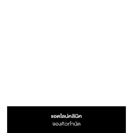
ทักแชท Facebook
ติดต่อสอบถาม
โทรเลย
ค้นหาสาขาใกล้ตัว
คลิกดูสาขา