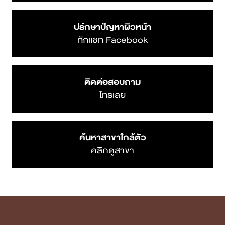
Menu
Blog
หน้าแรก
ยกกระชับ ปรับรูป
หน้า
เกี่ยวกับ DSK
Clinic
รักษาหลุมสิว
บริการทั้งหมด
พัฒนาคุณภาพผิว
แพทย์ของเรา
Body
Confidence
Case Review
บทความ
โปรโมชั่น
รายชื่อสาขา
Review