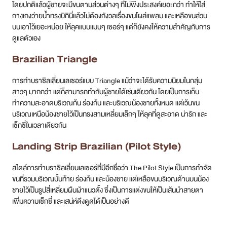
โดยปกติแล้วผู้ชายจะมีขนตามส่วนต่างๆ ที่ไม่พึงประสงค์เยอะกว่า ทำให้ใส่
กางเกงว่ายน้ำทรงบิกินี่แล้วไม่ต้องกังวลเรื่องขนโผล่แพลม และเหลือขนส่วน
บนเอาไว้เยอะหน่อย ให้ลุคแบบแมนๆ เซอร์ๆ แต่ก็ยังคงให้ความสำคัญกับการ
ดูแลตัวเอง
Brazilian Triangle
การทำบราซิลเลี่ยนเลเซอร์แบบ Triangle แม้ว่าจะได้รับความนิยมในกลุ่ม
สาวๆ มากกว่า แต่ก็สามารถทำกับผู้ชายได้เช่นเดียวกัน โดยเป็นการเก็บ
ทำความสะอาดบริเวณก้น ร่องก้น และบริเวณน้องชายทั้งหมด แต่เว้นขน
บริเวณเหนือน้องชายไว้เป็นทรงสามเหลี่ยมเล็กๆ ไห้ลุคที่ดูสะอาด น่ารัก และ
เซ็กซี่ในเวลาเดียวกัน
Landing Strip Brazilian (Pilot Style)
สไตล์การทำบราซิลเลี่ยนเลเซอร์ที่มีอีกชื่อว่า The Pilot Style เป็นการกำจัด
ขนที่รวมบริเวณบั้นท้าย ร่องก้น และน้องชาย แต่เหลือขนบริเวณด้านบนน้อง
ชายไว้เป็นรูปสี่เหลี่ยมผืนผ้าแนวตั้ง ซึ่งเป็นการแต่งขนให้เป็นเส้นนำสายตา
เพิ่มความเซ็กซี่ และเสน่ห์ดึงดูดได้เป็นอย่างดี