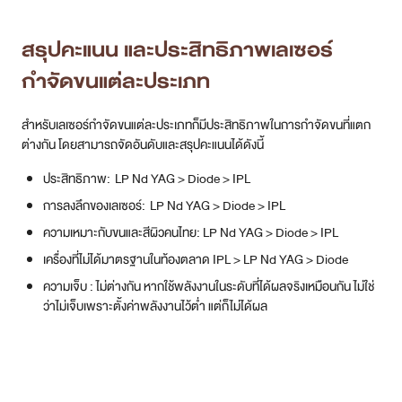
ความเหมาะกับขนและสีผิวคนไทย: LP Nd YAG > Diode > IPL
เครื่องที่ไม่ได้มาตรฐานในท้องตลาด IPL > LP Nd YAG > Diode
ความเจ็บ : ไม่ต่างกัน หากใช้พลังงานในระดับที่ได้ผลจริงเหมือนกัน ไม่ใช่
ว่าไม่เจ็บเพราะตั้งค่าพลังงานไว้ต่ำ แต่ก็ไม่ได้ผล
ปัจจัยที่ทำให้เลเซอร์ได้ผล
เครื่องเลเซอร์
แนะนำ Long pulse NdYAG มากกว่าระบบอื่น และควรเป็น Long pulse
NdYAG ที่ได้รับมาตรฐาน USFDA เพราะไม่ใช่ทุกเครื่องที่จะได้มาตรฐานนี้
โปรดระวังการสับสน เพราะ YAG มีหลายประเภท หากเป็น Q-switch
NdYAG จะเอาไว้รักษาเม็ดสี หากนำมายิงขนจะทำให้ขนขาวชั่วคราว แต่ไม่
ช่วยกำจัดขน แต่หากเป็น Erbium YAG จะใช้รักษาหลุมสิว ผิวเรียบเนียน ไม่มี
ผลต่อการยิงขน
การตั้งค่าพลังงาน และ endpoint
ในการยิงขนจะมี 2 ค่าที่ต้องตั้งคือ ระดับพลังงานต่อพื้นที่ (Fluence)