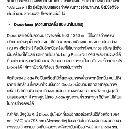
บริเวณกว้างๆ เป็นหลัก โดยไม่ได้เน้นลงรายละเอียดแต่ละจุดมากนัก อย่าง
แขน ขา หรือรักแร้ ถือเป็นอีกหนึ่งเครื่องที่ใช้ในการกำจัดขนถาวร จริงๆแล้วถือ
เป็นเครื่องที่ได้ผลดี แต่หากเทียบ กับ Long Pulse Nd YAG พลังงานจะลงได้
ตื้นกว่า และเหมาะกับผิวคนเอเชียน้อยมากกว่า หากเป็นคนผิวขาวก็สามารถใช้
Diode ได้ แต่หากผิวเข้มก็ต้องระวังการใช้มากกว่า
ข้อเสียของ Diode คือเป็นเครื่องที่มีตั้งแต่คุณภาพต่ำราคาหลักหมื่น จนไปถึง
ราคาหลักล้าน ซึ่งคลินิกก็จะเรียกว่า Diode เหมือนกัน แตกต่างที่คุณภาพ
เครื่อง ที่สะท้อนถึง ความเที่ยงตรงแม่นยำของพลังงาน และพลังงานสูงสุดที่
ปล่อยออกมาได้ หากคุณไปเจอ Diode คุณภาพต่ำ ราคาถูก ก็มักจะไม่ได้ผล
ในการกำจัดขนได้
ที่สำคัญปัจจุบัน จะมี Diode รุ่นใหม่ๆที่รวมอีกสองช่วงคลื่นไว้ด้วยคือ 1064
nm (YAG) และ 795 nm (Alexandrite) ไว้รวมกันในเครื่องเดียว ต้องบอกว่า
การรวม 3 ความยาวคลื่น คนอาจจะคิดว่ามันเหมือน YAG และ Diode รวม
กัน แต่แท้จริงแล้วเครื่องเหล่านั้นก็ยังเป็น Diode ปกติที่เสริมช่วงคลื่นของ
YAG เข้ามาบ้าง แต่ไม่ใช่ช่วงคลื่นหลัก แต่เป็นเพียง Gimmick ทางการตลาด
เท่านั้น
YAG laser (Long Pulsed Nd Yag)