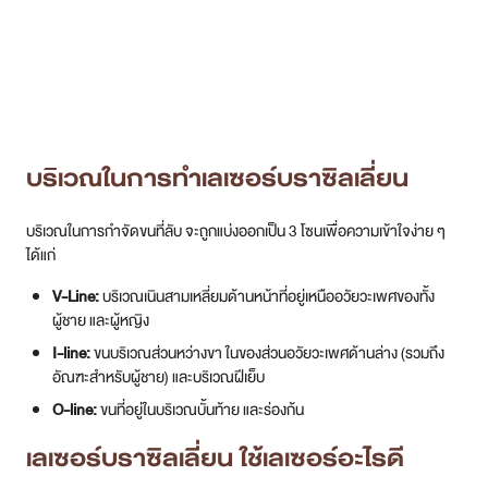
บริเวณในการทำเลเซอร์บราซิลเลี่ยน
บริเวณในการกำจัดขนที่ลับ จะถูกแบ่งออกเป็น 3 โซนเพื่อความเข้าใจง่าย ๆ
ได้แก่
V-Line:
บริเวณเนินสามเหลี่ยมด้านหน้าที่อยู่เหนืออวัยวะเพศของทั้ง
ผู้ชาย และผู้หญิง
I-line:
ขนบริเวณส่วนหว่างขา ในของส่วนอวัยวะเพศด้านล่าง (รวมถึง
อัณฑะสำหรับผู้ชาย) และบริเวณฝีเย็บ
O-line:
ขนที่อยู่ในบริเวณบั้นท้าย และร่องก้น
เลเซอร์บราซิลเลี่ยน ใช้เลเซอร์อะไรดี
ที่ DSK เราจะเลือกใช้ Long pulse Nd YAG Laser เป็นเทคโนโลยีในการ
กำจัดขนถาวรด้วยคลื่นที่มีความยาว 1064 nm ส่งความร้อนลงลึกเข้าไปจับ
รากขน เพื่อให้รากขนฝ่อตัวลงและหยุดการเจริญเติบโต โดยพลังงานจะส่ง
ผ่านตัวขนเข้าไปถึงรากขน และส่งถ่ายพลังงานไปยังบริเวณรอบรูขุมขนซึ่งเป็น
ที่อยู่ของเซลล์สร้างขนใหม่หรือ Hair Follicle Stem Cell ดังนั้นการยิง
เลเซอร์