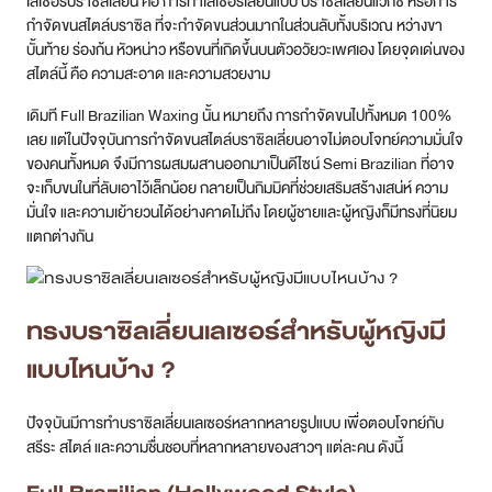
เลเซอร์บราซิลเลี่ยน คือ การทำเลเซอร์เลียนแบบ บราซิลเลี่ยนแวกซ์ หรือการ
กำจัดขนสไตล์บราซิล ที่จะกำจัดขนส่วนมากในส่วนลับทั้งบริเวณ หว่างขา
บั้นท้าย ร่องก้น หัวหน่าว หรือขนที่เกิดขึ้นบนตัวอวัยวะเพศเอง โดยจุดเด่นของ
สไตล์นี้ คือ ความสะอาด และความสวยงาม
เดิมที Full Brazilian Waxing นั้น หมายถึง การกำจัดขนไปทั้งหมด 100%
เลย แต่ในปัจจุบันการกำจัดขนสไตล์บราซิลเลี่ยนอาจไม่ตอบโจทย์ความมั่นใจ
ของคนทั้งหมด จึงมีการผสมผสานออกมาเป็นดีไซน์ Semi Brazilian ที่อาจ
จะเก็บขนในที่ลับเอาไว้เล็กน้อย กลายเป็นกิมมิคที่ช่วยเสริมสร้างเสน่ห์ ความ
มั่นใจ และความเย้ายวนได้อย่างคาดไม่ถึง โดยผู้ชายและผู้หญิงก็มีทรงที่นิยม
แตกต่างกัน
ทรงบราซิลเลี่ยนเลเซอร์สำหรับผู้หญิงมี
แบบไหนบ้าง ?
ปัจจุบันมีการทำบราซิลเลี่ยนเลเซอร์หลากหลายรูปแบบ เพื่อตอบโจทย์กับ
สรีระ สไตล์ และความชื่นชอบที่หลากหลายของสาวๆ แต่ละคน ดังนี้