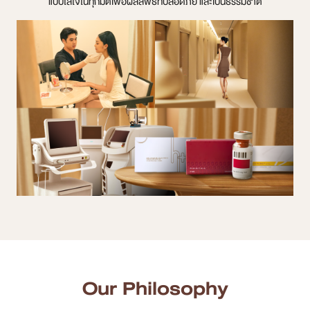
แบบใส่ใจในทุกมิติเพื่อผลลัพธ์ที่ปลอดภัย และเป็นธรรมชาติ
สาขา MRT สุทธิสาร
สาขา เซ็นทรัลปิ่นเกล้า
สาขา บางนา
สาขา CDC
สาขา นครปฐม
English
ไทย
Our Philosophy