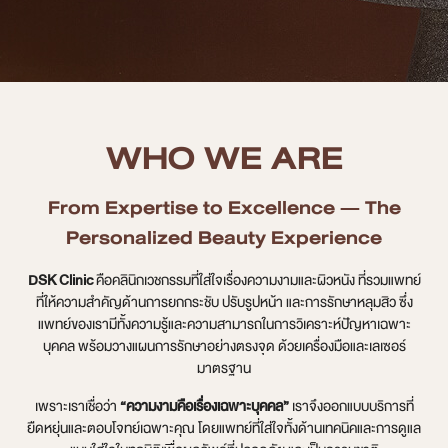
เคสรีวิว
Case Review
WHO WE ARE
วีดีโอรีวิว
บทความ
From Expertise to Excellence — The
Personalized Beauty Experience
โปรโมชั่น
DSK Clinic
คือคลินิกเวชกรรมที่ใส่ใจเรื่องความงามและผิวหนัง ที่รวมแพทย์
รายชื่อสาขา
ที่ให้ความสำคัญด้านการยกกระชับ ปรับรูปหน้า และการรักษาหลุมสิว ซึ่ง
แพทย์ของเรามีทั้งความรู้และความสามารถในการวิเคราะห์ปัญหาเฉพาะ
บุคคล พร้อมวางแผนการรักษาอย่างตรงจุด ด้วยเครื่องมือและเลเซอร์
สาขา Siam Paragon
มาตรฐาน
สาขา Stadium One
เพราะเราเชื่อว่า
“ความงามคือเรื่องเฉพาะบุคคล”
เราจึงออกแบบบริการที่
ยืดหยุ่นและตอบโจทย์เฉพาะคุณ โดยแพทย์ที่ใส่ใจทั้งด้านเทคนิคและการดูแล
สาขา Asoke