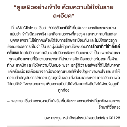
“ดูแลผิวอย่างเข้าใจ ด้วยความใส่ใจในราย
ละเอียด”
ที่ DSK Clinic เราเชื่อว่า
“การรักษาที่ดี”
เริ่มต้นจากการวิเคราะห์อย่าง
แม่นยำ เข้าใจปัญหาจริง และเลือกแนวทางที่ตรงจุด และเหมาะสมกับแต่ละ
บุคคล เพราะไม่ใช่ทุกคนต้องได้รับการรักษาเหมือนกัน และไม่มีใครควรถูก
ยัดเยียดวิธีการที่ไม่จำเป็น เรามุ่งมั่นให้ทุกคนได้พบกับ
การรักษาที่ “ใช่” ตั้งแต่
ครั้งแรก
โดยไม่มีการขายฝัน และไม่มีการรักษาเกินความจำเป็น แพทย์ของเรา
ทุกคนคือ แพทย์ที่มีความสามารถ ที่ผ่านการคัดเลือกอย่างเข้มงวด ทั้งด้าน
ทักษะ เทคนิค และหัวใจความเป็นหมอ เพราะเรารู้ดีว่า ผลลัพธ์ที่ดีไม่ได้มาจาก
แค่เครื่องมือ แต่ต้องมาจากมือของคุณหมอที่เข้าใจปัญหาของคนไข้ และเราให้
ความสำคัญกับการให้ความรู้ในทุกขั้นตอน ทั้งก่อนและระหว่างการรักษา เพื่อ
ให้คนไข้เข้าใจกระบวนการ เห็นความเป็นไปได้จริง และตัดสินใจได้ด้วยข้อมูลที่
ถูกต้อง
— เพราะเราเชื่อว่าความงามที่แท้จริง เริ่มต้นจากความเข้าใจที่ถูกต้อง และการ
รักษาที่ซื่อตรง
นพ.สราวุธ เหล่ากิจรุ่งโรจน์ (หมอปอร์เช่) ว.60128