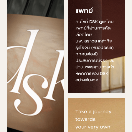
แพทย์
คนไข้ที่ DSK ดูแลโดย
แพทย์ที่ผ่านการคัด
เลือกโดย
นพ. สราวุธ เหล่ากิจ
รุ่งโรจน์ (หมอปอร์เช่)
ทุกคนต้องมี
ประสบการณ์จริง และ
ผ่านมาตรฐานการทำ
หัตถการของ DSK
อย่างเข้มงวด
Take a journey
towards
your very own