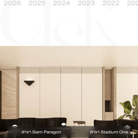
2026
2025
2024
2023
2022
20
🏆
AWARDS
2026 GAIN Rising Star by Galderma
🎤
SPEAKERS
2026 IMCAS Paris Surpassing Acne Scar Challenges with Program Profhilo
สาขา Siam Paragon
สาขา Stadium One