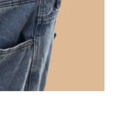
มิถุนายน 29, 202
เรตินอล (Ret
Program Body 