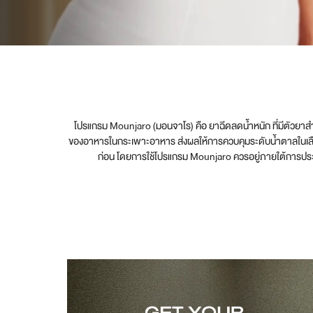
เคสรีวิว
Case Review
วีดีโอรีวิว
โปรแกรม Mounjaro (มอนจาโร) คือ ยาฉีดลดน้ำหนัก ที่มีตัวยาสำ
บทความ
ของอาหารในกระเพาะอาหาร ส่งผลให้การควบคุมระดับน้ำตาลในเลือดม
ก่อน โดยการใช้โปรแกรม Mounjaro ควรอยู่ภายใต้การประ
โปรโมชั่น
รายชื่อสาขา
สาขา Siam Paragon
สาขา Stadium One
สาขา Asoke