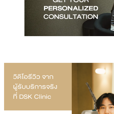
สาขา MRT สุทธิสาร
สาขา เซ็นทรัลปิ่นเกล้า
สาขา บางนา
สาขา CDC
สาขา นครปฐม
ไทย
วิดิโอรีวิว จาก
ผู้รับบริการจริง
ที่ DSK Clinic