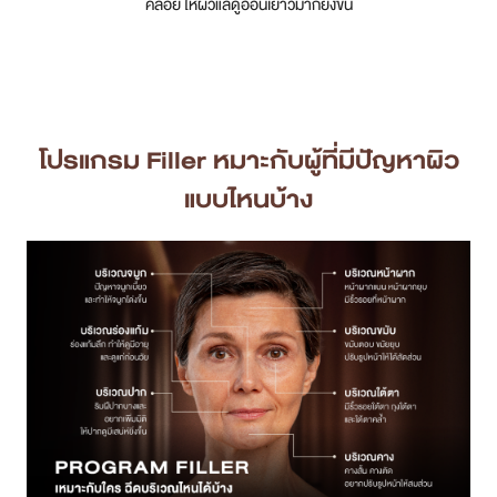
คล้อย ให้ผิวแลดูอ่อนเยาว์มากยิ่งขึ้น
เคสรีวิว
Case Review
โปรแกรม Filler หมาะกับผู้ที่มีปัญหาผิว
วีดีโอรีวิว
แบบไหนบ้าง
บทความ
โปรโมชั่น
รายชื่อสาขา
สาขา Siam Paragon
สาขา Stadium One
สาขา Asoke