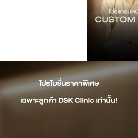
โปรโมชั่น
ราคา
พิเศษ
เ
ฉพาะลูกค้า DSK Clinic เท่านั้น!