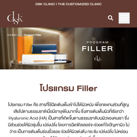
DSK CLINIC I THE CUSTOMIZED CLINIC
หน้าแรก
หน้าแรก
/
...
/
Program Filler
เกี่ยวกับ DSK Clinic
บริการทั้งหมด
Program Filler & Lifting
โปรแกรม Filler
Program Acne Scar
โปรแกรม Filler คือ สารที่ใช้ฉีดเติมเต็มเข้าไปใต้ผิวหนัง เพื่อทดแทนส่วนที่สูญ
Program Skin Quality
เสียไปตามธรรมชาติเมื่อมีอายุเพิ่มมากขึ้น ซึ่งสารเติมเต็มผิวที่เรียกว่า
Hyaluronic Acid (HA) เป็นสารที่เกิดขึ้นตามธรรมชาติบนผิวของคนเรา ซึ่ง
Program Body Confidence
มีส่วนช่วยให้ผิวชุ่มชื้น เปล่งปลั่ง โดยการฉีดฟิลเลอร์จะช่วยแก้ไขปัญหาผิว ไม่
ว่าจะเป็นการเติมเต็มร่องริ้วรอย ช่วยให้ผิวเต่งตึง กระชับ เปล่งปลั่ง ไม่หย่อน
แพทย์ของเรา