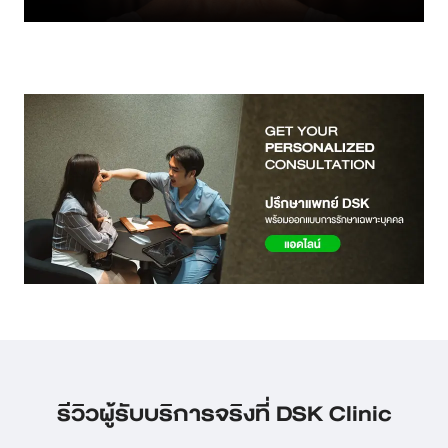
สาขา MRT สุทธิสาร
สาขา เซ็นทรัลปิ่นเกล้า
สาขา บางนา
สาขา CDC
สาขา นครปฐม
English
ไทย
รีวิวผู้รับบริการจริงที่ DSK Clinic