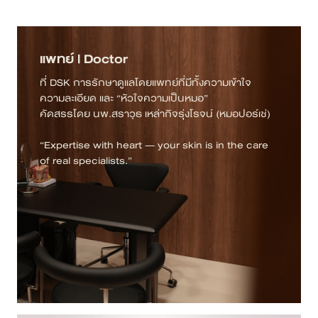
เคสรีวิว
แพทย์ | Doctor
Case Review
ที่ DSK การรักษาดูแลโดยแพทย์ที่มีทั้งความเข้าใจ
ความละเอียด และ “หัวใจความเป็นหมอ”
วีดีโอรีวิว
คัดสรรโดย นพ.สราวุธ เหล่ากิจรุ่งโรจน์ (หมอปอร์เช่)
บทความ
“Expertise with heart — your skin is in the care
of real specialists.”
โปรโมชั่น
รายชื่อสาขา
สาขา Siam Paragon
สาขา Stadium One
สาขา Asoke