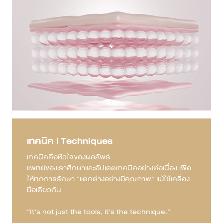
สาขา MRT สุทธิสาร
สาขา เซ็นทรัลปิ่นเกล้า
สาขา บางนา
สาขา CDC
สาขา นครปฐม
English
เทคนิค | Techniques
เทคนิคคือหัวใจของผลลัพธ์
ไทย
แพทย์ของเราศึกษาและอัปเดตเทคนิคอย่างต่อเนื่อง เพื่อ
ให้ทุกการรักษา “แตกต่างอย่างมีคุณภาพ” แม้ใช้เครื่อง
มือเดียวกัน
“It’s not just the tools, it’s the technique.”