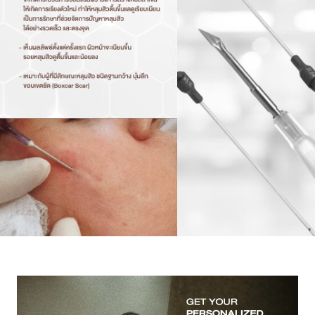
สาขา MRT สุทธิสาร
สาขา เซ็นทรัลปิ่นเกล้า
สาขา บางนา
สาขา CDC
สาขา นครปฐม
English
ไทย