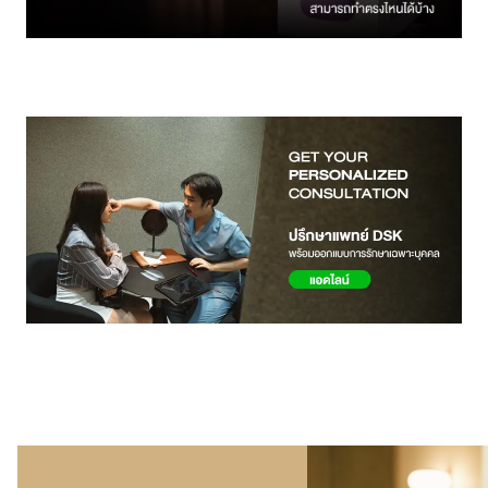
สาขา MRT สุทธิสาร
สาขา เซ็นทรัลปิ่นเกล้า
สาขา บางนา
สาขา CDC
สาขา นครปฐม
English
ไทย