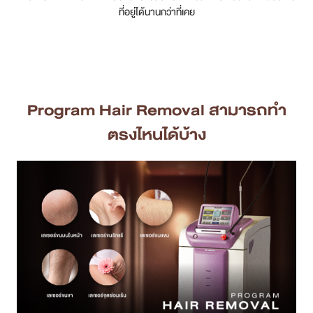
ที่อยู่ได้นานกว่าที่เคย
เคสรีวิว
Case Review
วีดีโอรีวิว
Program Hair Removal
สามารถทำ
ตรงไหนได้บ้าง
บทความ
โปรโมชั่น
รายชื่อสาขา
สาขา Siam Paragon
สาขา Stadium One
สาขา Asoke