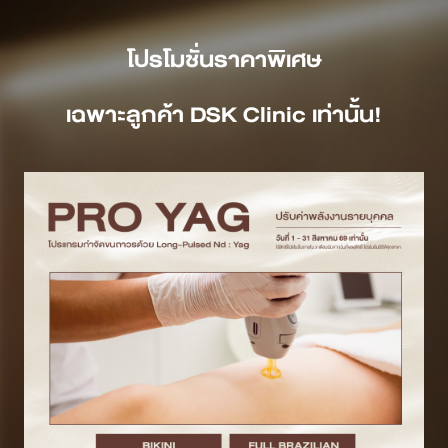
โปรโมชั่น
ราคา
พิเศษ
เ
ฉพาะลูกค้า DSK Clinic เท่านั้น!