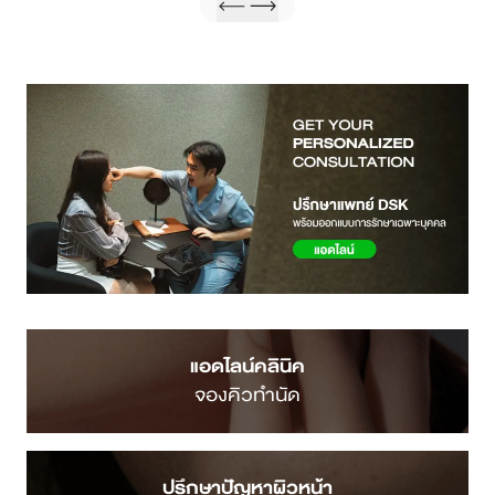
แอดไลน์คลินิค
จองคิวทำนัด
ปรึกษาปัญหาผิวหน้า