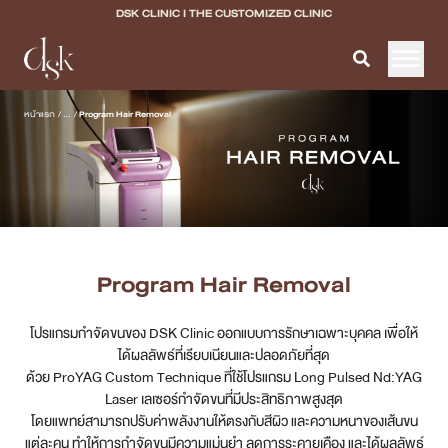
DSK CLINIC I THE CUSTOMIZED CLINIC
หน้าแรก
หน้าแรก
/
...
/
Program Hair Removal
เกี่ยวกับ DSK Clinic
บริการทั้งหมด
Program Filler & Lifting
Program Hair Removal
Program Acne Scar
โปรแกรมกำจัดขนของ DSK Clinic ออกแบบการรักษาเฉพาะบุคคล เพื่อให้
Program Skin Quality
ได้ผลลัพธ์ที่เรียบเนียนและปลอดภัยที่สุด
ด้วย ProYAG Custom Technique ที่ใช้โปรแกรม Long Pulsed Nd:YAG
Program Body Confidence
Laser เลเซอร์กำจัดขนที่มีประสิทธิภาพสูงสุด
โดยแพทย์สามารถปรับค่าพลังงานให้ตรงกับสีผิว และความหนาของเส้นขน
แพทย์ของเรา
แต่ละคน ทำให้การกำจัดขนมีความแม่นยำ ลดการระคายเคือง และได้ผลลัพธ์