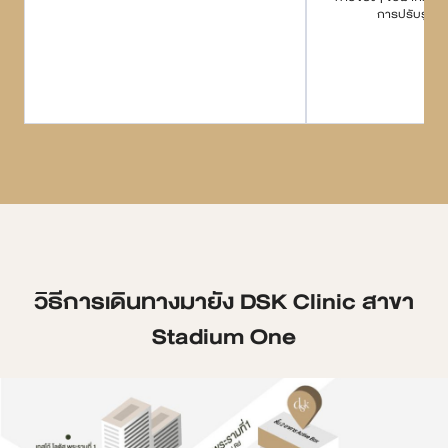
การปรับรูปหน
วิธีการเดินทางมายัง DSK Clinic สาขา
Stadium One