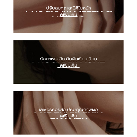
Program Oligio / OligioX
PROGRAM FILLER &
ปรับสมดุลและมิติใบหน้า
Program Filler
ดูเพิ่มเติม
Program Sculptra
LIFTING
Program Radiesse
Program Profhilo
Program Botox
Program Onda Pro
Program Thermage FLX
Program Titanium Lifting
Acne Scar Consultation
PROGRAM ACNE
รักษาหลุมสิว คืนผิวเรียบเนียน
Acne Scar Biostimulator
ดูเพิ่มเติม
Program Picosecond Laser
SCAR
Program EXION
Program Potenza
Program RedTouch Pro
Program TCA Cross
Program Subcision
Program Profhilo
PROGRAM SKIN
เลเซอร์รอยสิว ปรับคุณภาพผิว
Program Fresh Collagen
ดูเพิ่มเติม
Program Picosecond Laser
QUALITY
Program RedTouch Pro
Program Acne Treatment
Program Melasma Treatment