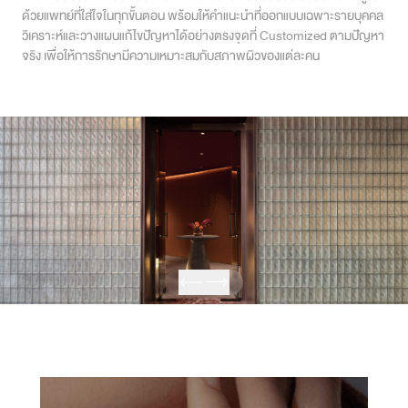
ด้วยแพทย์ที่ใส่ใจในทุกขั้นตอน พร้อมให้คำแนะนำที่ออกแบบเฉพาะรายบุคคล
สาขา MRT สุทธิสาร
วิเคราะห์และวางแผนแก้ไขปัญหาได้อย่างตรงจุดที่ Customized ตามปัญหา
จริง เพื่อให้การรักษามีความเหมาะสมกับสภาพผิวของแต่ละคน
สาขา เซ็นทรัลปิ่นเกล้า
สาขา บางนา
สาขา CDC
สาขา นครปฐม
English
ไทย
Program Ulthera / Ulthera Prime