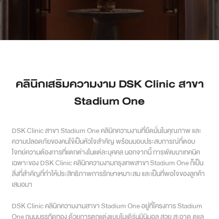
เคสรีวิว
Case Review
วีดีโอรีวิว
คลินิกเสริมความงาม DSK Clinic สาขา
บทความ
Stadium One
โปรโมชั่น
DSK Clinic สาขา Stadium One คลินิกความงามที่ยึดมั่นในคุณภาพ และ
ความปลอดภัยของคนไข้เป็นหัวใจสำคัญ พร้อมมอบประสบการณ์ที่ตอบ
รายชื่อสาขา
โจทย์ความต้องการที่แตกต่างในแต่ละบุคคล นอกจากนี้ การพัฒนาเทคนิค
เฉพาะของ DSK Clinic คลินิกความงามกรุงเทพสาขา Stadium One ก็เป็น
สาขา Siam Paragon
สิ่งที่สำคัญที่ทำให้ประสิทธิภาพการรักษาเหมาะสม และเป็นที่พอใจของลูกค้า
เสมอมา
สาขา Stadium One
DSK Clinic คลินิกความงามสาขา Stadium One อยู่ที่โครงการ Stadium
สาขา Asoke
One ถนนบรรทัดทอง ด้วยการตกแต่งแบบโมเดิร์นมินิมอล สวย สะอาด ดูแล