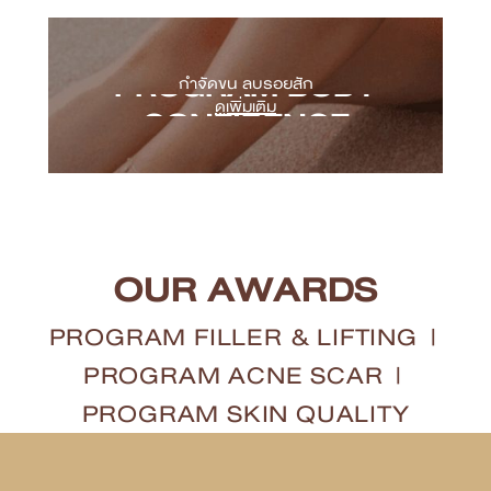
Program Belotero Revive
Program Vitaran
PROGRAM BODY
กำจัดขน ลบรอยสัก
ดูเพิ่มเติม
CONFIDENCE
Program Hair Removal
Program Mounjaro
Program IV Therapy
OUR AWARDS
PROGRAM FILLER & LIFTING
|
PROGRAM ACNE SCAR
|
PROGRAM SKIN QUALITY