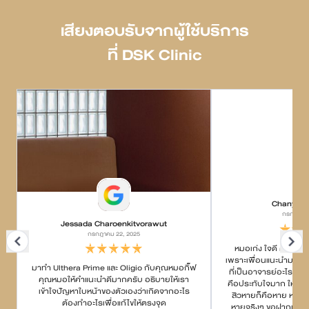
เสียงตอบรับจากผู้ใช้บริการ
ที่ DSK Clinic
Chanyapa
กรกฎาคม 
Jessada Charoenkitvorawut
กรกฎาคม 22, 2025
หมอเก่ง ใจดี ค่อยๆอธ
เพราะเพื่อนแนะนำมา บอกว
มาทำ Ulthera Prime และ Oligio กับคุณหมอกิ๊ฟ
ที่เป็นอาจารย์อะไรกั
คุณหมอให้คำแนะนำดีมากครับ อธิบายให้เรา
คือประทับใจมาก ให้คำแ
เข้าใจปัญหาใบหน้าของตัวเองว่าเกิดจากอะไร
สิวหายก็คือหาย หายยา
ต้องทำอะไรเพื่อแก้ไขให้ตรงจุด
หายจริงๆ ขอฝากเนื้อฝ