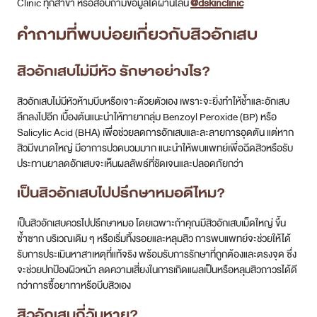
Clinic ทุกสาขา หรือสอบถามข้อมูลได้ผ่านไลน์
@dskinclinic
คำถามที่พบบ่อยเกี่ยวกับ
สิวอักเสบ
สิวอักเสบไม่มีหัว รักษาอย่างไร?
สิวอักเสบไม่มีหัวห้ามบีบหรือเจาะด้วยตัวเอง เพราะจะยิ่งทำให้ช้ำและอักเสบ
ลึกลงไปอีก เบื้องต้นแนะนำให้ทายากลุ่ม Benzoyl Peroxide (BP) หรือ
Salicylic Acid (BHA) เพื่อช่วยลดการอักเสบและละลายการอุดตัน แต่หาก
สิวมีขนาดใหญ่ มีอาการปวดบวมมาก แนะนำให้พบแพทย์เพื่อฉีดสิวหรือรับ
ประทานยาลดอักเสบจะเห็นผลลัพธ์ที่ชัดเจนและปลอดภัยกว่า
เป็นสิวอักเสบไปปรึกษาหมอดีไหม?
เป็นสิวอักเสบควรไปปรึกษาหมอ โดยเฉพาะถ้าคุณมีสิวอักเสบเม็ดใหญ่ ขึ้น
ซ้ำซาก บริเวณเดิม ๆ หรือเริ่มทิ้งรอยและหลุมสิว การพบแพทย์จะช่วยให้ได้
รับการประเมินหาสาเหตุที่แท้จริง พร้อมรับการรักษาที่ถูกต้องและตรงจุด ซึ่ง
จะช่วยปกป้องผิวหน้า ลดความเสี่ยงในการเกิดแผลเป็นหรือหลุมสิวถาวรได้ดี
กว่าการซื้อยาทาหรือบีบสิวเอง
สิวอักเสบ
กี่วันหาย?