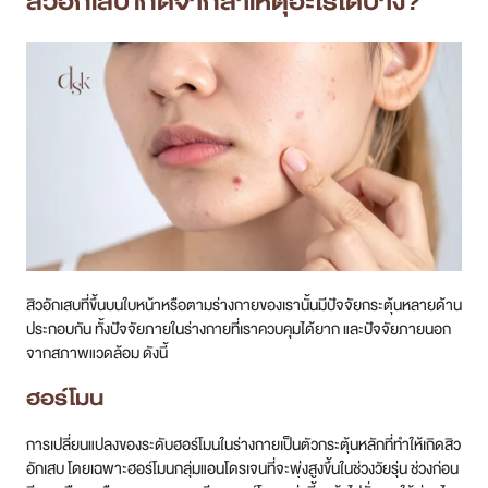
สิวอักเสบ
เกิดจากสาเหตุอะไรได้บ้าง?
สิวอักเสบที่ขึ้นบนใบหน้าหรือตามร่างกายของเรานั้นมีปัจจัยกระตุ้นหลายด้าน
ประกอบกัน ทั้งปัจจัยภายในร่างกายที่เราควบคุมได้ยาก และปัจจัยภายนอก
จากสภาพแวดล้อม ดังนี้
ฮอร์โมน
การเปลี่ยนแปลงของระดับฮอร์โมนในร่างกายเป็นตัวกระตุ้นหลักที่ทำให้เกิดสิว
อักเสบ โดยเฉพาะฮอร์โมนกลุ่มแอนโดรเจนที่จะพุ่งสูงขึ้นในช่วงวัยรุ่น ช่วงก่อน