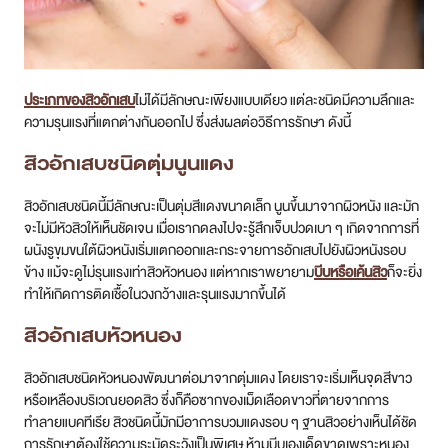
ประเภทของสิวอักเสบ
ไม่ได้มีลักษณะเพียงแบบเดียว แต่ละชนิดมีความลึกและ
ความรุนแรงที่แตกต่างกันออกไป ซึ่งส่งผลต่อวิธีการรักษา ดังนี้
สิวอักเสบ
ชนิดตุ่มนูนแดง
สิวอักเสบชนิดนี้มีลักษณะเป็นตุ่มสีแดงขนาดเล็ก นูนขึ้นมาจากผิวหนัง และมัก
จะไม่มีหัวสิวให้เห็นชัดเจน เมื่อเรากดลงไปจะรู้สึกเจ็บปวดเบา ๆ เกิดจากการที่
ผนังรูขุมขนใต้ผิวหนังเริ่มแตกออกและกระจายการอักเสบไปยังผิวหนังรอบ
ข้าง แม้จะดูไม่รุนแรงเท่าสิวหัวหนอง แต่หากเราพยายาม
บีบหรือเค้นสิว
ก็จะยิ่ง
ทำให้เกิดการติดเชื้อในวงกว้างและรุนแรงมากขึ้นได้
สิวอักเสบ
หัวหนอง
สิวอักเสบชนิดหัวหนองพัฒนาต่อมาจากตุ่มแดง โดยเราจะเริ่มเห็นจุดสีขาว
หรือเหลืองบริเวณยอดสิว ซึ่งก็คือซากของเม็ดเลือดขาวที่ตายจากการ
ทำลายแบคทีเรีย สิวชนิดนี้มักมีอาการบวมแดงรอบ ๆ ฐานสิวอย่างเห็นได้ชัด
การรักษาต้องใช้ความระมัดระวังเป็นพิเศษ ห้ามบีบเองเด็ดขาดเพราะหนอง