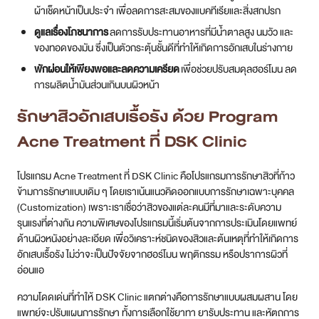
ผ้าเช็ดหน้าเป็นประจำ เพื่อลดการสะสมของแบคทีเรียและสิ่งสกปรก
ดูแลเรื่องโภชนาการ
ลดการรับประทานอาหารที่มีน้ำตาลสูง นมวัว และ
ของทอดของมัน ซึ่งเป็นตัวกระตุ้นชั้นดีที่ทำให้เกิดการอักเสบในร่างกาย
พักผ่อนให้เพียงพอและลดความเครียด
เพื่อช่วยปรับสมดุลฮอร์โมน ลด
การผลิตน้ำมันส่วนเกินบนผิวหน้า
รักษา
สิวอักเสบ
เรื้อรัง ด้วย Program
Acne Treatment ที่ DSK Clinic
โปรแกรม Acne Treatment ที่ DSK Clinic คือโปรแกรมการรักษาสิวที่ก้าว
ข้ามการรักษาแบบเดิม ๆ โดยเราเน้นแนวคิดออกแบบการรักษาเฉพาะบุคคล
(Customization) เพราะเราเชื่อว่าสิวของแต่ละคนมีที่มาและระดับความ
รุนแรงที่ต่างกัน ความพิเศษของโปรแกรมนี้เริ่มต้นจากการประเมินโดยแพทย์
ด้านผิวหนังอย่างละเอียด เพื่อวิเคราะห์ชนิดของสิวและต้นเหตุที่ทำให้เกิดการ
อักเสบเรื้อรัง ไม่ว่าจะเป็นปัจจัยจากฮอร์โมน พฤติกรรม หรือปราการผิวที่
อ่อนแอ
ความโดดเด่นที่ทำให้ DSK Clinic แตกต่างคือการรักษาแบบผสมผสาน โดย
แพทย์จะปรับแผนการรักษา ทั้งการเลือกใช้ยาทา ยารับประทาน และหัตถการ