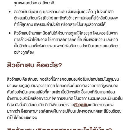
รุนแรงและปวดกว่าสิวปกติ
สาขา MRT สุทธิสาร
สิวอักเสบมีความรุนแรงหลายระดับ ตั้งแต่ตุ่มแดงเล็ก ๆ ไปจนถึงสิว
อักเสบเป็นก้อนแข็ง (สิวไต) และสิวหัวช้าง หากปล่อยทิ้งไว้หรือบีบเองจะ
สาขา เซ็นทรัลปิ่นเกล้า
ทำให้ลุกลาม เกิดรอยดำฝังลึก หรือกลายเป็นหลุมสิวถาวรได้
สิวอักเสบรักษาและป้องกันได้ด้วยการดูแลให้ตรงจุด โดยควรเริ่มจาก
สาขา บางนา
การล้างหน้าให้สะอาด ใช้ยาทาลดการติดเชื้อ เลี่ยงของหวาน และหาก
เป็นสิวอักเสบเรื้อรังควรพบแพทย์เพื่อรับการประเมินและวางแผนรักษา
สาขา CDC
อย่างถูกต้อง
สิวอักเสบ คือ
อะไร?
สาขา นครปฐม
ไทย
สิวอักเสบ คือ ลักษณะของสิวที่มีการตอบสนองต่อสิ่งแปลกปลอมในรูขุมขน
ผ่านระบบภูมิคุ้มกันของร่างกาย โดยจุดเริ่มต้นมักเกิดจากการที่รูขุมขนอุด
ตันด้วยไขมันและเซลล์ผิวที่ตายแล้ว เมื่อมีการติดเชื้อแบคทีเรียแทรกซ้อน
ร่างกายจะส่งเม็ดเลือดขาวมาจัดการจนเกิดเป็นอาการบวมแดงและมีหนองใน
ที่สุด ดังนั้นสิวอักเสบ คือ สิวที่พัฒนามาจาก
สิวอุดตัน
แต่มีความรุนแรง
มากกว่า ซึ่งเราสามารถสังเกตเห็นการเปลี่ยนแปลงของขนาดและสีผิวบริเวณ
ที่เป็นได้อย่างชัดเจน