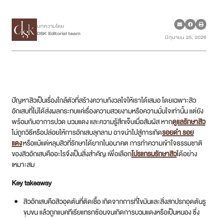
เคสรีวิว
บทความโดย
DSK Editorial team
มิถุนายน 25, 2026
Case Review
วีดีโอรีวิว
บทความ
ปัญหาสิวเป็นเรื่องใกล้ตัวที่สร้างความกังวลใจให้เราได้เสมอ โดยเฉพาะสิว
อักเสบที่ไม่ได้ส่งผลกระทบแค่เรื่องความสวยงามหรือความมั่นใจเท่านั้น แต่ยัง
โปรโมชั่น
พร้อมกับอาการปวด บวมแดง และความรู้สึกเจ็บเมื่อสัมผัส หาก
ดูแลรักษาสิว
ไม่ถูกวิธีหรือปล่อยให้การอักเสบลุกลาม อาจนำไปสู่การเกิด
รอยดำ รอย
แดง
หรือแม้แต่หลุมสิวที่รักษาได้ยากในอนาคต การทำความเข้าใจธรรมชาติ
รายชื่อสาขา
ของสิวอักเสบคืออะไรจึงเป็นสิ่งสำคัญ เพื่อเลือก
โปรแกรมรักษาสิว
ได้อย่าง
เหมาะสม
สาขา Siam Paragon
Key takeaway
สาขา Stadium One
สิวอักเสบคือสิวอุดตันที่ติดเชื้อ เกิดจากการที่ไขมันและสิ่งสกปรกอุดตันรู
ขุมขน แล้วถูกแบคทีเรียแทรกซ้อนจนเกิดการบวมแดงหรือเป็นหนอง ซึ่ง
สาขา Asoke