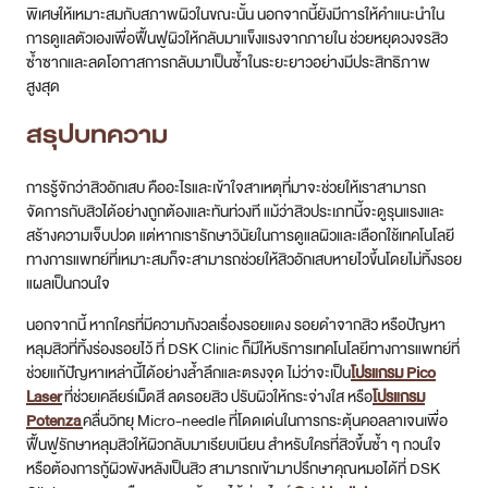
พิเศษให้เหมาะสมกับสภาพผิวในขณะนั้น นอกจากนี้ยังมีการให้คำแนะนำใน
การดูแลตัวเองเพื่อฟื้นฟูผิวให้กลับมาแข็งแรงจากภายใน ช่วยหยุดวงจรสิว
ซ้ำซากและลดโอกาสการกลับมาเป็นซ้ำในระยะยาวอย่างมีประสิทธิภาพ
สูงสุด
สรุปบทความ
การรู้จักว่าสิวอักเสบ คืออะไรและเข้าใจสาเหตุที่มาจะช่วยให้เราสามารถ
จัดการกับสิวได้อย่างถูกต้องและทันท่วงที แม้ว่าสิวประเภทนี้จะดูรุนแรงและ
สร้างความเจ็บปวด แต่หากเรารักษาวินัยในการดูแลผิวและเลือกใช้เทคโนโลยี
ทางการแพทย์ที่เหมาะสมก็จะสามารถช่วยให้สิวอักเสบหายไวขึ้นโดยไม่ทิ้งรอย
แผลเป็นกวนใจ
นอกจากนี้ หากใครที่มีความกังวลเรื่องรอยแดง รอยดำจากสิว หรือปัญหา
หลุมสิวที่ทิ้งร่องรอยไว้ ที่ DSK Clinic ก็มีให้บริการเทคโนโลยีทางการแพทย์ที่
ช่วยแก้ปัญหาเหล่านี้ได้อย่างล้ำลึกและตรงจุด ไม่ว่าจะเป็น
โปรแกรม Pico
Laser
ที่ช่วยเคลียร์เม็ดสี ลดรอยสิว ปรับผิวให้กระจ่างใส หรือ
โปรแกรม
Potenza
คลื่นวิทยุ Micro-needle ที่โดดเด่นในการกระตุ้นคอลลาเจนเพื่อ
ฟื้นฟูรักษาหลุมสิวให้ผิวกลับมาเรียบเนียน สำหรับใครที่สิวขึ้นซ้ำ ๆ กวนใจ
หรือต้องการกู้ผิวพังหลังเป็นสิว สามารถเข้ามาปรึกษาคุณหมอได้ที่ DSK