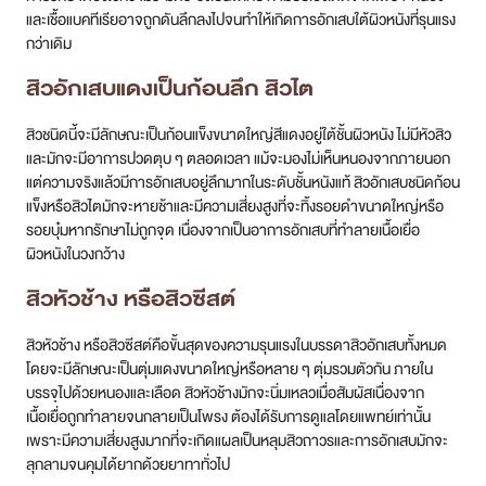
และเชื้อแบคทีเรียอาจถูกดันลึกลงไปจนทำให้เกิดการอักเสบใต้ผิวหนังที่รุนแรง
กว่าเดิม
สิวอักเสบ
แดงเป็นก้อนลึก สิวไต
สิวชนิดนี้จะมีลักษณะเป็นก้อนแข็งขนาดใหญ่สีแดงอยู่ใต้ชั้นผิวหนัง ไม่มีหัวสิว
และมักจะมีอาการปวดตุบ ๆ ตลอดเวลา แม้จะมองไม่เห็นหนองจากภายนอก
แต่ความจริงแล้วมีการอักเสบอยู่ลึกมากในระดับชั้นหนังแท้ สิวอักเสบชนิดก้อน
แข็งหรือสิวไตมักจะหายช้าและมีความเสี่ยงสูงที่จะทิ้งรอยดำขนาดใหญ่หรือ
รอยบุ๋มหากรักษาไม่ถูกจุด เนื่องจากเป็นอาการอักเสบที่ทำลายเนื้อเยื่อ
ผิวหนังในวงกว้าง
สิวหัวช้าง หรือสิวซีสต์
สิวหัวช้าง หรือสิวซีสต์คือขั้นสุดของความรุนแรงในบรรดาสิวอักเสบทั้งหมด
โดยจะมีลักษณะเป็นตุ่มแดงขนาดใหญ่หรือหลาย ๆ ตุ่มรวมตัวกัน ภายใน
บรรจุไปด้วยหนองและเลือด สิวหัวช้างมักจะนิ่มเหลวเมื่อสัมผัสเนื่องจาก
เนื้อเยื่อถูกทำลายจนกลายเป็นโพรง ต้องได้รับการดูแลโดยแพทย์เท่านั้น
เพราะมีความเสี่ยงสูงมากที่จะเกิดแผลเป็นหลุมสิวถาวรและการอักเสบมักจะ
ลุกลามจนคุมได้ยากด้วยยาทาทั่วไป