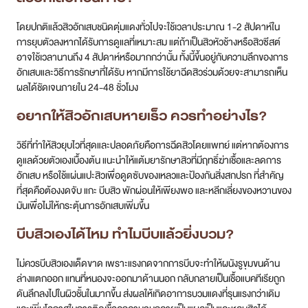
โดยปกติแล้วสิวอักเสบชนิดตุ่มแดงทั่วไปจะใช้เวลาประมาณ 1-2 สัปดาห์ใน
การยุบตัวลงหากได้รับการดูแลที่เหมาะสม แต่ถ้าเป็นสิวหัวช้างหรือสิวซีสต์
อาจใช้เวลานานถึง 4 สัปดาห์หรือมากกว่านั้น ทั้งนี้ขึ้นอยู่กับความลึกของการ
อักเสบและวิธีการรักษาที่ได้รับ หากมีการใช้ยาฉีดสิวร่วมด้วยจะสามารถเห็น
ผลได้ชัดเจนภายใน 24-48 ชั่วโมง
อยากให้
สิวอักเสบหายเร็ว ควรทำอย่างไร?
วิธีที่ทำให้สิวยุบไวที่สุดและปลอดภัยคือการฉีดสิวโดยแพทย์ แต่หากต้องการ
ดูแลด้วยตัวเองเบื้องต้น แนะนำให้แต้มยารักษาสิวที่มีฤทธิ์ฆ่าเชื้อและลดการ
อักเสบ หรือใช้แผ่นแปะสิวเพื่อดูดซับของเหลวและป้องกันสิ่งสกปรก ที่สำคัญ
ที่สุดคือต้องงดจับ แกะ บีบสิว พักผ่อนให้เพียงพอ และหลีกเลี่ยงของหวานของ
มันเพื่อไม่ให้กระตุ้นการอักเสบเพิ่มขึ้น
บีบสิวเองได้ไหม ทำไมบีบแล้วยิ่งบวม?
ไม่ควรบีบสิวเองเด็ดขาด เพราะแรงกดจากการบีบจะทำให้ผนังรูขุมขนด้าน
ล่างแตกออก แทนที่หนองจะออกมาด้านนอก กลับกลายเป็นเชื้อแบคทีเรียถูก
ดันลึกลงไปในผิวชั้นในมากขึ้น ส่งผลให้เกิดอาการบวมแดงที่รุนแรงกว่าเดิม