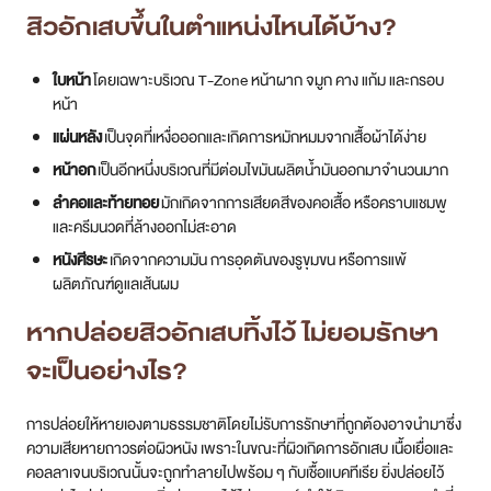
สิวอักเสบขึ้นในตำแหน่งไหนได้บ้าง?
ใบหน้า
โดยเฉพาะบริเวณ T-Zone หน้าผาก จมูก คาง แก้ม และกรอบ
หน้า
แผ่นหลัง
เป็นจุดที่เหงื่อออกและเกิดการหมักหมมจากเสื้อผ้าได้ง่าย
หน้าอก
เป็นอีกหนึ่งบริเวณที่มีต่อมไขมันผลิตน้ำมันออกมาจำนวนมาก
ลำคอและท้ายทอย
มักเกิดจากการเสียดสีของคอเสื้อ หรือคราบแชมพู
และครีมนวดที่ล้างออกไม่สะอาด
หนังศีรษะ
เกิดจากความมัน การอุดตันของรูขุมขน หรือการแพ้
ผลิตภัณฑ์ดูแลเส้นผม
หากปล่อย
สิวอักเสบ
ทิ้งไว้ ไม่ยอมรักษา
จะเป็นอย่างไร?
การปล่อยให้หายเองตามธรรมชาติโดยไม่รับการรักษาที่ถูกต้องอาจนำมาซึ่ง
ความเสียหายถาวรต่อผิวหนัง เพราะในขณะที่ผิวเกิดการอักเสบ เนื้อเยื่อและ
คอลลาเจนบริเวณนั้นจะถูกทำลายไปพร้อม ๆ กับเชื้อแบคทีเรีย ยิ่งปล่อยไว้