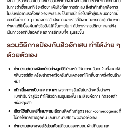
เจลล้างหน้าที่อ่อนโยน ไม่รบกวนเกราะป้องกันผิว และเน้นใช้ยาทาที่มีส่วนผสม
ในการฆ่าเชื้อแบคทีเรียหรือยาแต้มสิวที่ลดการอักเสบ สิ่งสำคัญที่สุดคือการ
ไม่บีบหรือแกะสิวด้วยตัวเอง เพราะจะเป็นการนำเชื้อโรคเข้าสู่แผล นอกจากนี้
ควรดื่มน้ำมาก ๆ และลดการรับประทานอาหารที่มีผลต่อการกระตุ้นสิว หาก
ทำตามวิธีเบื้องต้นแล้วสิวยังไม่ดีขึ้นภายใน 1 สัปดาห์ การปรึกษาแพทย์จึง
เป็นทางออกที่ปลอดภัย ลดการอักเสบที่จะรุนแรงขึ้น
รวมวิธี
การป้องกันสิวอักเสบ ทำได้ง่าย ๆ
ด้วยตัวเอง
ทำความสะอาดผิวหน้าอย่างถูกวิธี
ล้างหน้าให้สะอาดวันละ 2 ครั้ง และใช้
คลีนเซอร์เช็ดเครื่องสำอางหรือครีมกันแดดออกให้เกลี้ยงทุกครั้งก่อนล้าง
หน้า
หลีกเลี่ยงการบีบ แคะ แกะ เกา
เพราะการสัมผัสใบหน้าจะยิ่งนำพา
แบคทีเรียเข้าสู่ผิว ทำให้สิวอักเสบรุนแรงขึ้น และเสี่ยงต่อการเกิดรอยดำ
หรือหลุมสิว
เลือกใช้สกินแคร์ที่เหมาะสม
เลือกผลิตภัณฑ์สูตร Non-comedogenic ที่
ไม่ก่อให้เกิดการอุดตัน และเหมาะกับสภาพผิวของตัวเอง
ทำความสะอาดของใช้ส่วนตัว
เปลี่ยนปลอกหมอน ผ้าปูที่นอน และ