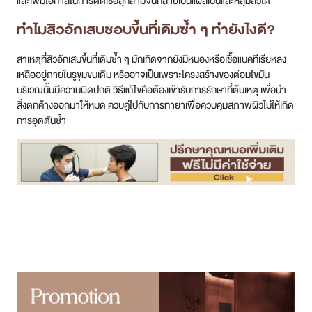
และเพิ่มโอกาสในการติดเชื้อลุกลามจนกลายเป็นแผลเป็นและหลุมสิวได้
ทำไม
สิวอักเสบ
ชอบขึ้นที่เดิมซ้ำ ๆ ทำยังไงดี?
สาเหตุที่สิวอักเสบขึ้นที่เดิมซ้ำ ๆ มักเกิดจากยังมีหนองหรือเชื้อแบคทีเรียหลง
เหลืออยู่ภายในรูขุมขนเดิม หรืออาจเป็นเพราะโครงสร้างของต่อมไขมัน
บริเวณนั้นมีความผิดปกติ วิธีแก้ไขคือต้องเข้ารับการรักษาที่ต้นเหตุ เพื่อนำ
สิ่งตกค้างออกมาให้หมด ควบคู่ไปกับการทายาเพื่อควบคุมสภาพผิวไม่ให้เกิด
การอุดตันซ้ำ