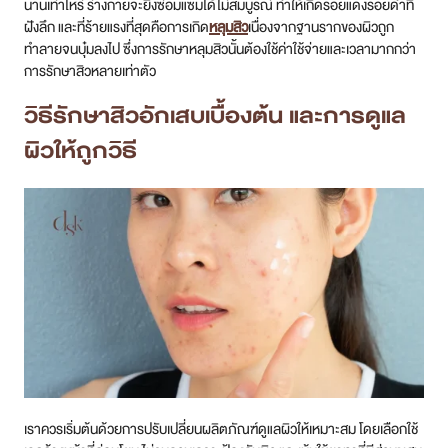
นานเท่าไหร่ ร่างกายจะยิ่งซ่อมแซมได้ไม่สมบูรณ์ ทำให้เกิดรอยแดงรอยดำที่
ฝังลึก และที่ร้ายแรงที่สุดคือการเกิด
หลุมสิว
เนื่องจากฐานรากของผิวถูก
ทำลายจนบุ๋มลงไป ซึ่งการรักษาหลุมสิวนั้นต้องใช้ค่าใช้จ่ายและเวลามากกว่า
การรักษาสิวหลายเท่าตัว
วิธีรักษา
สิวอักเสบ
เบื้องต้น และการดูแล
ผิวให้ถูกวิธี
เราควรเริ่มต้นด้วยการปรับเปลี่ยนผลิตภัณฑ์ดูแลผิวให้เหมาะสม โดยเลือกใช้