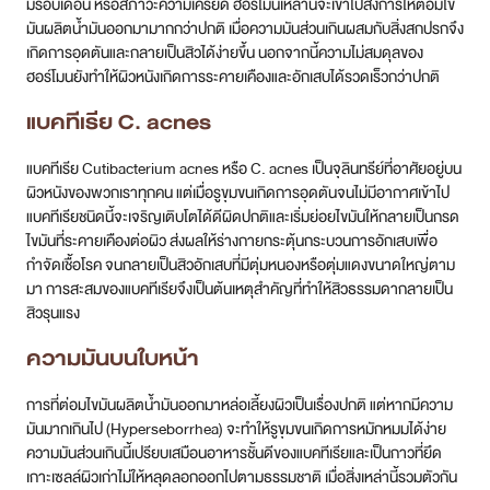
มีรอบเดือน หรือสภาวะความเครียด ฮอร์โมนเหล่านี้จะเข้าไปสั่งการให้ต่อมไข
มันผลิตน้ำมันออกมามากกว่าปกติ เมื่อความมันส่วนเกินผสมกับสิ่งสกปรกจึง
เกิดการอุดตันและกลายเป็นสิวได้ง่ายขึ้น นอกจากนี้ความไม่สมดุลของ
ฮอร์โมนยังทำให้ผิวหนังเกิดการระคายเคืองและอักเสบได้รวดเร็วกว่าปกติ
แบคทีเรีย C. acnes
แบคทีเรีย Cutibacterium acnes หรือ C. acnes เป็นจุลินทรีย์ที่อาศัยอยู่บน
ผิวหนังของพวกเราทุกคน แต่เมื่อรูขุมขนเกิดการอุดตันจนไม่มีอากาศเข้าไป
แบคทีเรียชนิดนี้จะเจริญเติบโตได้ดีผิดปกติและเริ่มย่อยไขมันให้กลายเป็นกรด
ไขมันที่ระคายเคืองต่อผิว ส่งผลให้ร่างกายกระตุ้นกระบวนการอักเสบเพื่อ
กำจัดเชื้อโรค จนกลายเป็นสิวอักเสบที่มีตุ่มหนองหรือตุ่มแดงขนาดใหญ่ตาม
มา การสะสมของแบคทีเรียจึงเป็นต้นเหตุสำคัญที่ทำให้สิวธรรมดากลายเป็น
สิวรุนแรง
ความมันบนใบหน้า
การที่ต่อมไขมันผลิตน้ำมันออกมาหล่อเลี้ยงผิวเป็นเรื่องปกติ แต่หากมีความ
มันมากเกินไป (Hyperseborrhea) จะทำให้รูขุมขนเกิดการหมักหมมได้ง่าย
ความมันส่วนเกินนี้เปรียบเสมือนอาหารชั้นดีของแบคทีเรียและเป็นกาวที่ยึด
เกาะเซลล์ผิวเก่าไม่ให้หลุดลอกออกไปตามธรรมชาติ เมื่อสิ่งเหล่านี้รวมตัวกัน