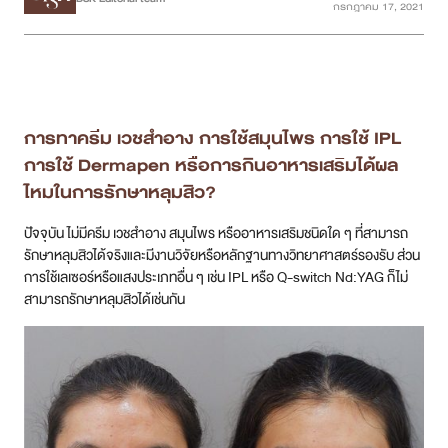
กรกฎาคม 17, 2021
เคสรีวิว
Case Review
การทาครีม เวชสำอาง การใช้สมุนไพร การใช้ IPL
วีดีโอรีวิว
การใช้ Dermapen หรือการกินอาหารเสริมได้ผล
ไหมในการรักษาหลุมสิว?
บทความ
ปัจจุบัน ไม่มีครีม เวชสำอาง สมุนไพร หรืออาหารเสริมชนิดใด ๆ ที่สามารถ
โปรโมชั่น
รักษาหลุมสิวได้จริงและมีงานวิจัยหรือหลักฐานทางวิทยาศาสตร์รองรับ ส่วน
การใช้เลเซอร์หรือแสงประเภทอื่น ๆ เช่น IPL หรือ Q-switch Nd:YAG ก็ไม่
รายชื่อสาขา
สามารถรักษาหลุมสิวได้เช่นกัน
สาขา Siam Paragon
สาขา Stadium One
สาขา Asoke