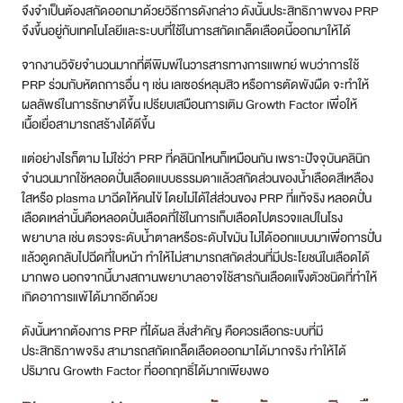
จึงจำเป็นต้องสกัดออกมาด้วยวิธีการดังกล่าว ดังนั้นประสิทธิภาพของ PRP
จึงขึ้นอยู่กับเทคโนโลยีและระบบที่ใช้ในการสกัดเกล็ดเลือดนี้ออกมาให้ได้
จากงานวิจัยจำนวนมากที่ตีพิมพ์ในวารสารทางการแพทย์ พบว่าการใช้
PRP ร่วมกับหัตถการอื่น ๆ เช่น เลเซอร์หลุมสิว หรือการตัดพังผืด จะทำให้
ผลลัพธ์ในการรักษาดีขึ้น เปรียบเสมือนการเติม Growth Factor เพื่อให้
เนื้อเยื่อสามารถสร้างได้ดีขึ้น
แต่อย่างไรก็ตาม ไม่ใช่ว่า PRP ที่คลินิกไหนก็เหมือนกัน เพราะปัจจุบันคลินิก
จำนวนมากใช้หลอดปั่นเลือดแบบธรรมดาแล้วสกัดส่วนของน้ำเลือดสีเหลือง
ใสหรือ plasma มาฉีดให้คนไข้ โดยไม่ได้ใส่ส่วนของ PRP ที่แท้จริง หลอดปั่น
เลือดเหล่านั้นคือหลอดปั่นเลือดที่ใช้ในการเก็บเลือดไปตรวจแลปในโรง
พยาบาล เช่น ตรวจระดับน้ำตาลหรือระดับไขมัน ไม่ได้ออกแบบมาเพื่อการปั่น
แล้วดูดกลับไปฉีดที่ใบหน้า ทำให้ไม่สามารถสกัดส่วนที่มีประโยชน์ในเลือดได้
มากพอ นอกจากนี้บางสถานพยาบาลอาจใช้สารกันเลือดแข็งตัวชนิดที่ทำให้
เกิดอาการแพ้ได้มากอีกด้วย
ดังนั้นหากต้องการ PRP ที่ได้ผล สิ่งสำคัญ คือควรเลือกระบบที่มี
ประสิทธิภาพจริง สามารถสกัดเกล็ดเลือดออกมาได้มากจริง ทำให้ได้
ปริมาณ Growth Factor ที่ออกฤทธิ์ได้มากเพียงพอ