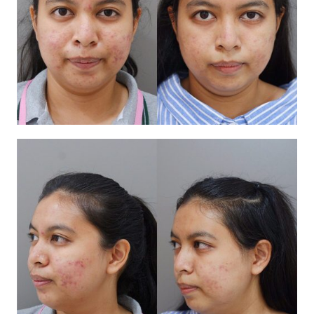
สาขา MRT สุทธิสาร
สาขา เซ็นทรัลปิ่นเกล้า
สาขา บางนา
สาขา CDC
สาขา นครปฐม
ไทย