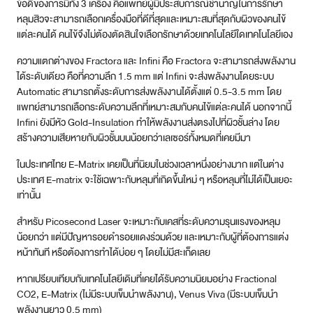
ข้อดีของการมีทั้ง 3 เครื่อง คือแพทย์ผู้มีประสบการณ์ชำนาญในการรักษา
หลุมสิวจะสามารถเลือกเครื่องมือที่ดีที่สุดและเหมาะสมที่สุดกับผิวของคนไข้
แต่ละคนได้ คนไข้จึงไม่ต้องตัดสินใจเลือกรักษาด้วยเทคโนโลยีใดเทคโนโลยีเอง
ความแตกต่างของ Fractora และ Infini คือ Fractora จะสามารถส่งพลังงาน
ได้ระดับเดียว คือที่ความลึก 1.5 mm แต่ Infini จะส่งพลังงานโดยระบบ
Automatic สามารถตั้งระดับการส่งพลังงานได้ตั้งแต่ 0.5-3.5 mm โดย
แพทย์สามารถเลือกระดับความลึกที่เหมาะสมกับคนไข้แต่ละคนได้ นอกจากนี้
Infini ยังมีหัว Gold-Insulation ทำให้พลังงานส่งตรงไปที่ผิวชั้นล่าง โดย
สร้างความเสียหายกับผิวชั้นบนน้อยกว่าเลเซอร์ทั้งหมดที่เคยมีมา
ในประเทศไทย E-Matrix เคยเป็นที่นิยมในช่วงเวลาหนึ่งอย่างมาก แต่ในต่าง
ประเทศ E-matrix จะใช้เฉพาะกับหลุมที่เกิดขึ้นใหม่ ๆ หรือหลุมที่ไม่ได้เป็นเยอะ
เท่านั้น
สำหรับ Picosecond Laser จะเหมาะกับเคสที่ระดับความรุนแรงของหลุม
น้อยกว่า แต่มีปัญหารอยดำรอยแดงร่วมด้วย และเหมาะกับผู้ที่ต้องการแต่ง
หน้าทันที หรือต้องการทำได้บ่อย ๆ โดยไม่มีสะเก็ดเลย
หากเปรียบเทียบกับเทคโนโลยีเดิมที่เคยได้รับความนิยมอย่าง Fractional
CO2, E-Matrix (ไม่มีระบบเข็มนำพลังงาน), Venus Viva (มีระบบเข็มนำ
พลังงานยาว 0.5 mm)