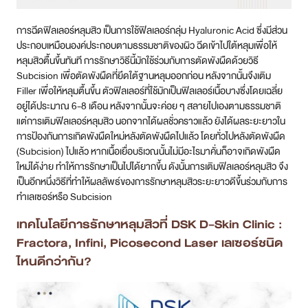
การฉีดฟิลเลอร์หลุมสิว เป็นการใช้ฟิลเลอร์กลุ่ม Hyaluronic Acid ซึ่งมีส่วน
ประกอบเหมือนองค์ประกอบตามธรรมชาติของผิว ฉีดเข้าไปใต้หลุมเพื่อให้
หลุมสิวตื้นขึ้นทันที การรักษาวิธีนี้มักใช้ร่วมกับการตัดพังผืดด้วยวิธี
Subcision เพื่อตัดพังผืดที่ยึดใต้ฐานหลุมออกก่อน หลังจากนั้นจึงเติม
Filler เพื่อให้หลุมตื้นขึ้น ตัวฟิลเลอร์ที่ใช้มักเป็นฟิลเลอร์เนื้อบางซึ่งโดยเฉลี่ย
อยู่ได้ประมาณ 6-8 เดือน หลังจากนั้นจะค่อย ๆ สลายไปเองตามธรรมชาติ
แต่การเติมฟิลเลอร์หลุมสิว นอกจากได้ผลชั่วคราวแล้ว ยังได้ผลระยะยาวใน
การป้องกันการเกิดพังผืดใหม่หลังตัดพังผืดไปแล้ว โดยทั่วไปหลังตัดพังผืด
(Subcision) ไปแล้ว หากเนื้อเยื่อบริเวณนั้นไม่มีอะไรมาคั่นก็อาจเกิดพังผืด
ใหม่ได้ง่าย ทำให้การรักษาเป็นไปได้ยากขึ้น ดังนั้นการเติมฟิลเลอร์หลุมสิว จึง
เป็นอีกหนึ่งวิธีที่ทำให้ผลลัพธ์ของการรักษาหลุมสิวระยะยาวดีขึ้นร่วมกับการ
ทำเลเซอร์หรือ Subcision
เทคโนโลยีการรักษาหลุมสิวที่ DSK D-Skin Clinic :
Fractora, Infini, Picosecond Laser เลเซอร์ชนิด
ไหนดีกว่ากัน?