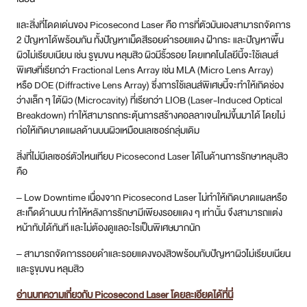
และสิ่งที่โดดเด่นของ Picosecond Laser คือ การที่ตัวมันเองสามารถจัดการ
2 ปัญหาได้พร้อมกัน ทั้งปัญหาเม็ดสีรอยดำรอยแดง ฝ้ากระ และปัญหาพื้น
ผิวไม่เรียบเนียน เช่น รูขุมขน หลุมสิว ผิวมีริ้วรอย โดยเทคโนโลยีนี้จะใช้เลนส์
พิเศษที่เรียกว่า Fractional Lens Array เช่น MLA (Micro Lens Array)
หรือ DOE (Diffractive Lens Array) ซึ่งการใช้เลนส์พิเศษนี้จะทำให้เกิดช่อง
ว่างเล็ก ๆ ใต้ผิว (Microcavity) ที่เรียกว่า LIOB (Laser-Induced Optical
Breakdown) ทำให้สามารถกระตุ้นการสร้างคอลลาเจนใหม่ขึ้นมาได้ โดยไม่
ก่อให้เกิดบาดแผลด้านบนผิวเหมือนเลเซอร์กลุ่มเดิม
สิ่งที่ไม่มีเลเซอร์ตัวไหนเทียบ Picosecond Laser ได้ในด้านการรักษาหลุมสิว
คือ
– Low Downtime เนื่องจาก Picosecond Laser ไม่ทำให้เกิดบาดแผลหรือ
สะเก็ดด้านบน ทำให้หลังการรักษามีเพียงรอยแดง ๆ เท่านั้น จึงสามารถแต่ง
หน้าทับได้ทันที และไม่ต้องดูแลอะไรเป็นพิเศษมากนัก
– สามารถจัดการรอยดำและรอยแดงของสิวพร้อมกับปัญหาผิวไม่เรียบเนียน
และรูขุมขน หลุมสิว
อ่านบทความเกี่ยวกับ Picosecond Laser โดยละเอียดได้ที่นี่