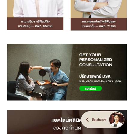
แอดไลน์คลินิค
ติดต่อเรา
จองคิวทำนัด