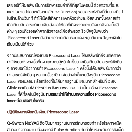
เลเซอร์ที่ให้ผลลัพธ์ในการรักษารอยดำที่ดีที่สุดในตอนนี้ ด้วยความที่ระยะ
เวลาในการปล่อยพลังงาน (Pulse Duration) ของเลเซอร์ชนิดนี้สั้นมากถึง 1
ในล้านล้านวินาที ทำให้เม็ดสีเกิดการแตกตัวอย่างละเอียดมากขึ้นหลายเท่า
เมื่อเทียบกับเลเซอร์แบบเดิม ส่งผลให้โรคที่เกิดจากความผิดปกติของเม็ดสี
ต่าง ๆ รวมถึงรอยดำจากสิวจางลงได้อย่างรวดเร็ว ปัจจุบันพบว่า
Picosecond Laser ยังสามารถลดเลือนรอยแดง หลุมสิว และปัญหาผิวไม่
เรียบเนียนได้ด้วย
จากประสบการณ์ของหมอ Picosecond Laser ให้ผลลัพธ์ที่ดีจนเกิดคาด
ทำให้รอยดำจางเร็วที่สุด และกอบกู้หน้าใสเร็วมากเมื่อเทียบกับเลเซอร์ตัวอื่น
ๆ อาจบอกได้ว่าการทำ Picosecond Laser 1 ครั้งนั้นได้ผลลัพธ์มากกว่า
ทำเลเซอร์ตัวอื่น ๆ หลายครั้งซะอีก แต่อย่างไรก็ตามปัจจุบัน Picosecond
Laser ของปลอม หรือเครื่องที่ไม่ได้มาตรฐานมีเยอะมาก สำหรับที่ DSK
Clinic เราเลือกใช้ PicoPlus ซึ่งหมอพิจารณาว่าเป็นเครื่อง Picsecond
Laser ที่ดีที่สุดในปัจจุบัน
หมอแนะนำให้อ่านบทความเรื่อง Picosecond
laser ก่อนตัดสินใจครับ
ปฏิวัติวงการผิวหนัง ด้วย Picosecond Laser
Q-Switch Nd:YAG
ถือเป็นมาตรฐานในการรักษารอยดำ หรือโรคทางเม็ด
สีมาอย่างยาวนาน เนื่องจากมี Pulse duration สั้นทำให้เหมาะกับการยิงเม็ด