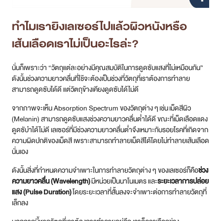
ทำไมเรายิงเลเซอร์ไปแล้วผิวหนังหรือ
เส้นเลือดเราไม่เป็นอะไรล่ะ?
นั่นก็เพราะว่า “วัตถุแต่ละอย่างมีคุณสมบัติในการดูดซับแสงที่ไม่เหมือนกัน”
ดังนั้นช่วงความยาวคลื่นที่ใช้จะต้องเป็นช่วงที่วัตถุที่เราต้องการทำลาย
สามารถดูดซับได้ดี แต่วัตถุข้างเคียงดูดซับได้ไม่ดี
จากภาพจะเห็น Absorption Spectrum ของวัตถุต่าง ๆ เช่น เม็ดสีผิว
(Melanin) สามารถดูดซับแสงช่วงความยาวคลื่นต่ำได้ดี ขณะที่เม็ดเลือดแดง
ดูดซับำได้ไม่ดี เลเซอร์ที่มีช่วงความยาวคลื่นต่ำจึงเหมาะกับรอยโรคที่เกิดจาก
ความผิดปกติของเม็ดสี เพราะสามารถทำลายเม็ดสีได้โดยไม่ทำลายเส้นเลือด
นั่นเอง
ดังนั้นสิ่งที่กำหนดความจำเพาะในการทำลายวัตถุต่าง ๆ ของเลเซอร์ก็คือ
ช่วง
ความยาวคลื่น (Wavelength)
มีหน่วยเป็นนาโนเมตร และ
ระยะเวลาการปล่อย
แสง (Pulse Duration)
โดยระยะเวลาที่สั้นลงจะจำเพาะต่อการทำลายวัตถุที่
เล็กลง