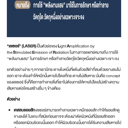
“เลเซอร์” (LASER)
เป็นตัวย่อของ
L
ight
A
mplification by
the
S
timulated
E
mission of
R
adiation ในทางการแพทย์หมายถึง การใช้
“พลังงานแสง” ในการรักษา หรือทำลายวัตถุใดวัตถุหนึ่งอย่างเฉพาะเจาะจง
ยกตัวอย่างง่าย ๆ หากเรามีกระดาษใบหนึ่งที่แต้มด้วยสีดำที่ลบด้วยยางลบไม่
ออก เราจะต้องทำให้หมึกนั้นหายไปโดยที่กระดาษไม่เสียหาย นั่นคือ concept
ของเลเซอร์ ซึ่งก็คือการทำลายสิ่งที่เราไม่ต้องการให้หายไปโดยไม่สร้างความ
เสียหายต่อโครงสร้างอื่น ๆ ข้างเคียง
ตัวอย่าง
เคสลบรอยสัก
เลเซอร์สามารถทำลายเฉพาะหมึกรอยสัก ทำให้รอยสักดู
จางลงได้ ในขณะที่สมัยก่อนอาจจะต้องผ่าตัดผิวหนังที่มีรอยสักออก
หรือลอกผิวบริเวณนั้นออก ทำให้ผิวบริเวณนั้นอาจได้รับความเสียหายไป