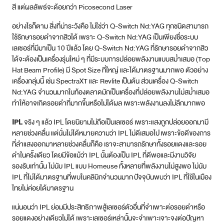
สี แต่ผลลัพธ์จะด้อยกว่า Picosecond Laser
อย่างไรก็ตาม สิ่งที่น่าระวังคือ ไม่ใช่ว่า Q-Switch Nd:YAG ทุกชนิดสามารถ
ใช้รักษารอยดำจากสิวได้ เพราะ Q-Switch Nd:YAG เป็นเพียงชื่อระบบ
เลเซอร์ที่มีมาเป็น 10 ปีแล้ว โดย Q-Switch Nd:YAG ที่รักษารอยดำจากสิว
ได้จะต้องเป็นเครื่องรุ่นใหม่ ๆ ที่มีระบบการปล่อยพลังงานแบบสม่ำเสมอ (Top
Hat Beam Profile) มี Spot Size ที่ใหญ่ และได้มาตรฐานมากพอ ตัวอย่าง
เครื่องกลุ่มนี้ เช่น SpectraXT และ Revlite เป็นต้น ส่วนเครื่อง Q-Switch
Nd:YAG จำนวนมากในท้องตลาดมักเป็นเครื่องที่ปล่อยพลังงานไม่สม่ำเสมอ
ทำให้อาจเกิดรอยดำที่มากขึ้นหรือไม่ได้ผล เพราะพลังงานลงไม่ลึกมากพอ
IPL
จริง ๆ แล้ว IPL โดยนิยามไม่ถือเป็นเลเซอร์ เพราะแสงถูกปล่อยออกมามี
หลายช่วงคลื่น แต่นั่นไม่ได้หมายความว่า IPL ไม่ดีเสมอไป เพราะข้อดีของการ
ที่ลำแสงออกมาหลายช่วงคลื่นก็คือ เราจะสามารถรักษาทั้งรอยแดงและรอย
ดำในครั้งเดียว โดยมีข้อแม้ว่า IPL นั้นต้องเป็น IPL ที่ดีพอและมีงานวิจัย
รองรับเท่านั้น ไม่นับ IPL แบบ Homeuse ทั้งหลายที่พลังงานไม่สูงพอ ไม่นับ
IPL ที่ไม่ได้มาตรฐานที่พบในคลินิกจำนวนมาก ปัจจุบันพบว่า IPL ที่ใช้ในเมือง
ไทยไม่ค่อยได้มาตรฐาน
แน่นอนว่า IPL ย่อมมีประสิทธิภาพสู้เลเซอร์ตัวอื่นที่จำเพาะต่อรอยดำหรือ
รอยแดงอย่างเดียวไม่ได้ เพราะเลเซอร์เหล่านั้นจะจำเพาะเจาะจงต่อปัญหา