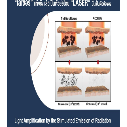
สาขา MRT สุทธิสาร
สาขา เซ็นทรัลปิ่นเกล้า
สาขา บางนา
สาขา CDC
สาขา นครปฐม
ไทย