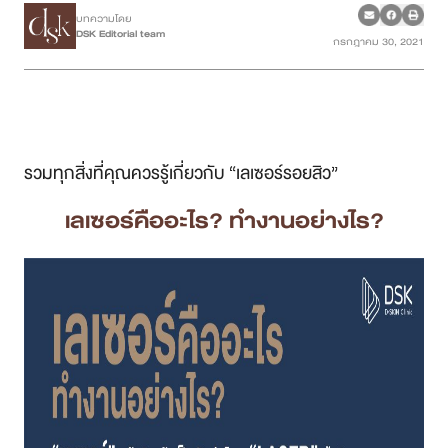
บทความโดย
DSK Editorial team
กรกฎาคม 30, 2021
เคสรีวิว
Case Review
วีดีโอรีวิว
รวมทุกสิ่งที่คุณควรรู้เกี่ยวกับ “เลเซอร์รอยสิว”
บทความ
เลเซอร์คืออะไร? ทำงานอย่างไร?
โปรโมชั่น
รายชื่อสาขา
สาขา Siam Paragon
สาขา Stadium One
สาขา Asoke