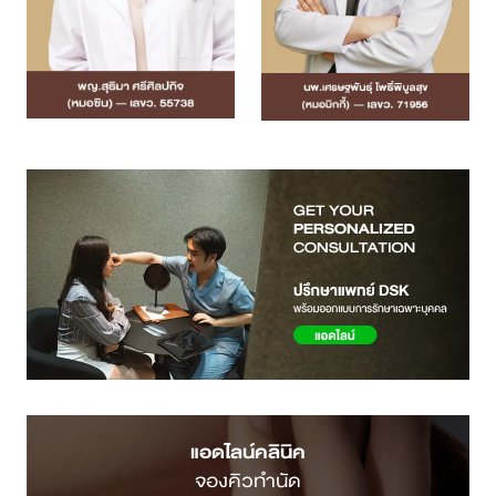
แอดไลน์คลินิค
จองคิวทำนัด