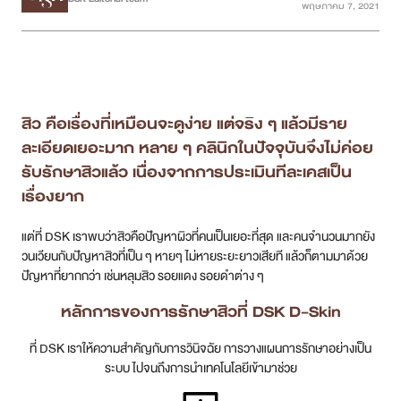
พฤษภาคม 7, 2021
เคสรีวิว
Case Review
สิว คือเรื่องที่เหมือนจะดูง่าย แต่จริง ๆ แล้วมีราย
วีดีโอรีวิว
ละเอียดเยอะมาก หลาย ๆ คลินิกในปัจจุบันจึงไม่ค่อย
รับรักษาสิวแล้ว เนื่องจากการประเมินทีละเคสเป็น
บทความ
เรื่องยาก
โปรโมชั่น
แต่ที่ DSK เราพบว่าสิวคือปัญหาผิวที่คนเป็นเยอะที่สุด และคนจำนวนมากยัง
วนเวียนกับปัญหาสิวที่เป็น ๆ หายๆ ไม่หายระยะยาวเสียที แล้วก็ตามมาด้วย
รายชื่อสาขา
ปัญหาที่ยากกว่า เช่นหลุมสิว รอยแดง รอยดำต่าง ๆ
หลักการของการรักษาสิวที่ DSK D-Skin
สาขา Siam Paragon
ที่ DSK เราให้ความสำคัญกับการวินิจฉัย การวางแผนการรักษาอย่างเป็น
สาขา Stadium One
ระบบ ไปจนถึงการนำเทคโนโลยีเข้ามาช่วย
สาขา Asoke