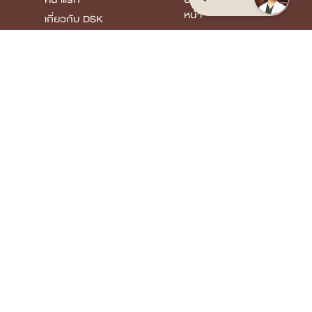
หน้า
เกี่ยวกับ DSK
Clinic
รักษาหลุมสิว
บริการทั้งหมด
พัฒนาคุณภาพผิว
แพทย์ของเรา
Body
Confidence
Case Review
บทความ
โปรโมชั่น
รายชื่อสาขา
Review
ยกกระชับ ปรับรูป
หน้า
รักษาหลุมสิว
พัฒนาคุณภาพผิว