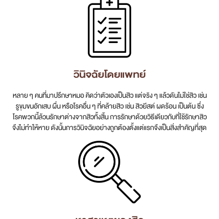
สาขา MRT สุทธิสาร
สาขา เซ็นทรัลปิ่นเกล้า
สาขา บางนา
วินิจฉัยโดยแพทย์
สาขา CDC
หลาย ๆ คนที่มาปรึกษาหมอ คิดว่าตัวเองเป็นสิว แต่จริง ๆ แล้วดันไม่ใช่สิว เช่น
รูขุมขนอักเสบ ผื่น หรือโรคอื่น ๆ ที่คล้ายสิว เช่น สิวยีสต์ ผดร้อน เป็นต้น ซึ่ง
สาขา นครปฐม
โรคพวกนี้ล้วนรักษาต่างจากสิวทั้งสิ้น การรักษาด้วยวิธีเดียวกับที่ใช้รักษาสิว
จึงไม่ทำให้หาย ดังนั้นการวินิจฉัยอย่างถูกต้องตั้งแต่แรกจึงเป็นสิ่งสำคัญที่สุด
ไทย