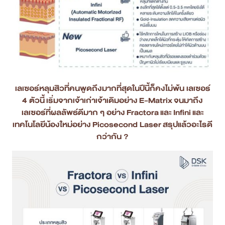
สาขา MRT สุทธิสาร
สาขา เซ็นทรัลปิ่นเกล้า
สาขา บางนา
เลเซอร์หลุมสิวที่คนพูดถึงมากที่สุดในปีนี้ก็คงไม่พ้น เลเซอร์
สาขา CDC
4 ตัวนี้ เริ่มจากเจ้าเก่าเจ้าเดิมอย่าง
E-Matrix
จนมาถึง
สาขา นครปฐม
เลเซอร์ที่ผลลัพธ์ดีมาก ๆ อย่าง
Fractora
และ
Infini
และ
เทคโนโลยีน้องใหม่อย่าง
Picosecond Laser
สรุปแล้วอะไรดี
ไทย
กว่ากัน ?