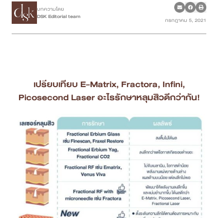
บทความโดย
DSK Editorial team
กรกฎาคม 5, 2021
เคสรีวิว
Case Review
วีดีโอรีวิว
เปรียบเทียบ E-Matrix, Fractora, Infini,
บทความ
Picosecond Laser อะไรรักษาหลุมสิวดีกว่ากัน!
โปรโมชั่น
รายชื่อสาขา
สาขา Siam Paragon
สาขา Stadium One
สาขา Asoke