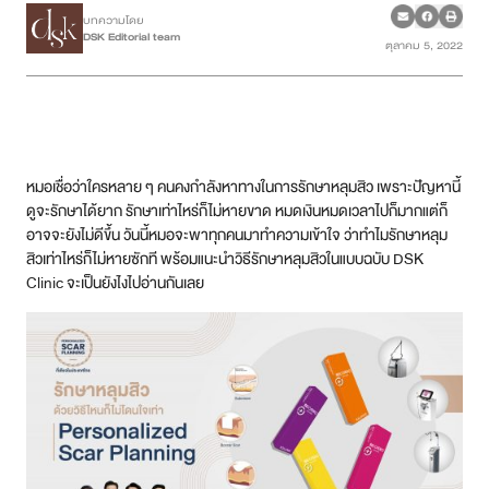
บทความโดย
DSK Editorial team
ตุลาคม 5, 2022
เคสรีวิว
Case Review
วีดีโอรีวิว
หมอเชื่อว่าใครหลาย ๆ คนคงกำลังหาทางในการรักษาหลุมสิว เพราะปัญหานี้
บทความ
ดูจะรักษาได้ยาก รักษาเท่าไหร่ก็ไม่หายขาด หมดเงินหมดเวลาไปก็มากแต่ก็
อาจจะยังไม่ดีขึ้น วันนี้หมอจะพาทุกคนมาทำความเข้าใจ ว่าทำไมรักษาหลุม
สิวเท่าไหร่ก็ไม่หายซักที พร้อมแนะนำวิธีรักษาหลุมสิวในแบบฉบับ DSK
โปรโมชั่น
Clinic จะเป็นยังไงไปอ่านกันเลย
รายชื่อสาขา
สาขา Siam Paragon
สาขา Stadium One
สาขา Asoke