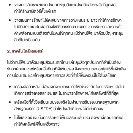
ขาดการวิเคราะห์แยกประเภทหลุมสิวและประเมินสภาพผิวที่ถูกต้อง
ทำให้รักษาผิดวิธีตั้งแต่แรก
วางแผนการรักษาไม่ชัดเจน ขาดการวางแผนระยะยาว ทำให้การรักษา
ไม่มีทิศทางและไม่ต่อเนื่องใช้วิธีการรักษา แนวทางการรักษา และการตั้ง
ค่าพลังงานแบบเดียวกันในคนไข้ทุกคน แม้ว่าคนไข้จะมาด้วยปัญหาหลุม
สิวที่ไม่เหมือนกัน
2. เทคโนโลยีเลเซอร์
ไม่ว่าคนไข้จะมาด้วยหลุมสิวประเภทไหน แต่หลุมสิวทุกประเภทก็จำเป็นต้อง
รักษาด้วยเลเซอร์หรือคลื่นวิทยุที่ดีเพียงพอ จึงจะสามารถกระตุ้นให้ชั้นผิวเกิด
การซ่อมแซม ช่วยให้หลุมสิวหายถาวร สิ่งที่ทำให้ขั้นตอนนี้ไม่ได้ผล ได้แก่
เครื่องมือล้าหลัง ไม่อัพเดทตามเทรน ทำให้มีข้อจำกัดในการรักษา ผิวไม่
เกิดการสร้างคอลลาเจน และไม่สามารถรักษาจนได้ผลลัพธ์ที่ดีที่สุด
เครื่องมือที่ตั้งชื่อเลียนแบบของจริง ไม่ผ่านการรับรองมาตรฐานจาก
สหรัฐอเมริกา (USFDA) ทำให้ประสิทธิภาพไม่ดีเท่าที่ควร
ไม่ใช้เลเซอร์ แต่เน้นการรักษาที่เห็นผลระยะสั้น เช่น ตัดพังผืดอย่างเดียว
ทำให้ผลลัพธ์ดีขึ้นแค่ชั่วคราว