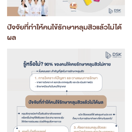
สาขา MRT สุทธิสาร
สาขา เซ็นทรัลปิ่นเกล้า
ปัจจัยที่ทำให้คนไข้รักษาหลุมสิวแล้วไม่ได้
ผล
สาขา บางนา
สาขา CDC
สาขา นครปฐม
ไทย