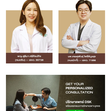
แอดไลน์คลินิค
จองคิวทำนัด