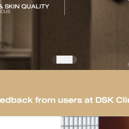
edback from users
at DSK Cli