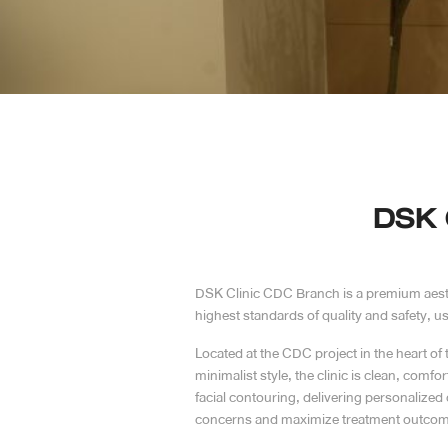
Case Reviews
Photo Reviews
Video Reviews
Blog
DSK 
Promotion
DSK Clinic CDC Branch is a premium aesthet
DSK Branch
highest standards of quality and safety, 
Siam Paragon Branch
Located at the CDC project in the heart o
minimalist style, the clinic is clean, com
Stadium One Branch
facial contouring, delivering personalized
concerns and maximize treatment outco
Asoke Branch