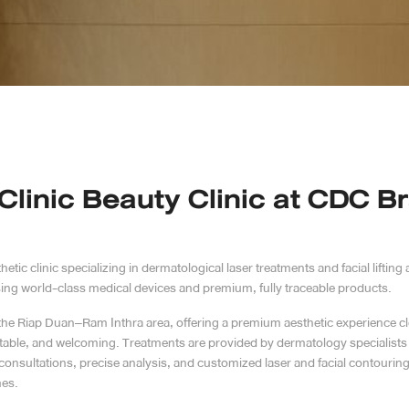
Clinic Beauty Clinic at CDC B
ic clinic specializing in dermatological laser treatments and facial liftin
using world-class medical devices and premium, fully traceable products.
f the Riap Duan–Ram Inthra area, offering a premium aesthetic experience 
fortable, and welcoming. Treatments are provided by dermatology specialists 
 consultations, precise analysis, and customized laser and facial contourin
mes.