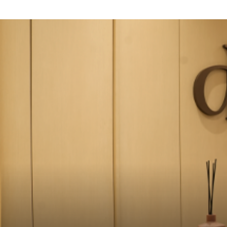
MRT Suttisan Branch
Central Pinklao Branch
Bangna Branch
CDC Branch
Nakhon Pathom Branch
English
ไทย