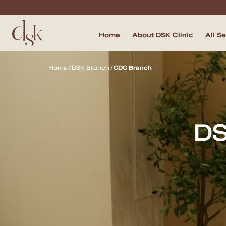
Home
About DSK Clinic
All S
Home
Home
/
DSK Branch
/
CDC Branch
About DSK Clinic
All Services
DS
Filler & Lifting Excellence Focus
Acne Scar Excellence Focus
Skin Quality Excellence Focus
Body Confidence
Doctor