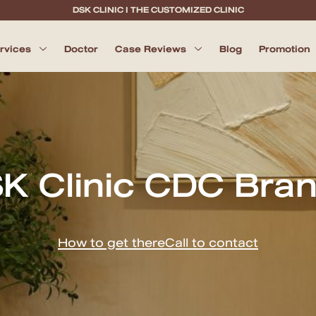
DSK CLINIC I THE CUSTOMIZED CLINIC
ervices
Doctor
Case Reviews
Blog
Promotion
K Clinic CDC Bra
How to get there
Call to contact