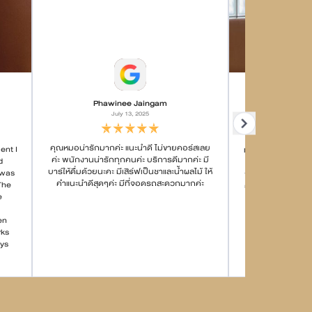
Phawinee Jaingam
n
July 13, 2025
Ma
คุณหมอน่ารักมากค่ะ แนะนำดี ไม่ขายคอร์สเลย
ent I
เข้าคลินิคมาเป็น10ที่
ค่ะ พนักงานน่ารักทุกคนค่ะ บริการดีมากค่ะ มี
d
ที่เคยเจอ ดีจนเราเก
บาร์ให้ดื่มด้วยนะคะ มีเสิร์ฟเป็นชาและน้ำผลไม้ ให้
 was
กาแฟฟรี(กินไป2แก
คำแนะนำดีสุดๆค่ะ มีที่จอดรถสะดวกมากค่ะ
The
ดี ดีทุกอย่าง หมอก
e
ชอบแนวโครงหน้าช
หนักๆ จะได้เห็นสัดส
en
rks
ys