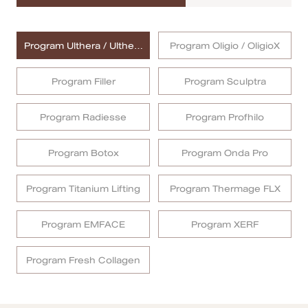
MRT Suttisan Branch
Program Ulthera / Ulthera
Program Oligio / OligioX
Central Pinklao Branch
Prime
Program Filler
Program Sculptra
Bangna Branch
Program Radiesse
Program Profhilo
CDC Branch
Nakhon Pathom Branch
Program Botox
Program Onda Pro
English
Program Titanium Lifting
Program Thermage FLX
ไทย
Program EMFACE
Program XERF
Program Fresh Collagen