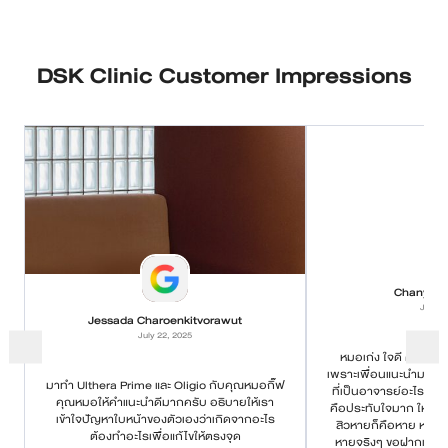
DSK Clinic Customer Impressions
Chanyapa
July 2
Jessada Charoenkitvorawut
July 22, 2025
หมอเก่ง ใจดี ค่อยๆอธ
เพราะเพื่อนแนะนำมา บอกว
มาทำ Ulthera Prime และ Oligio กับคุณหมอกิ๊ฟ
ที่เป็นอาจารย์อะไรกั
คุณหมอให้คำแนะนำดีมากครับ อธิบายให้เรา
คือประทับใจมาก ให้คำแ
เข้าใจปัญหาใบหน้าของตัวเองว่าเกิดจากอะไร
สิวหายก็คือหาย หายยา
ต้องทำอะไรเพื่อแก้ไขให้ตรงจุด
หายจริงๆ ขอฝากเนื้อฝ