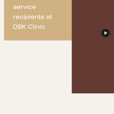
service
recipients at
DSK Clinic