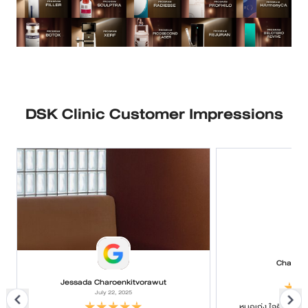
DSK Clinic Customer Impressions
Chanya
July
Jessada Charoenkitvorawut
July 22, 2025
หมอเก่ง ใจดี ค่อยๆ