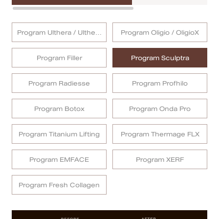
MRT Suttisan Branch
Program Ulthera / Ulthera
Program Oligio / OligioX
Central Pinklao Branch
Prime
Program Filler
Program Sculptra
Bangna Branch
Program Radiesse
Program Profhilo
CDC Branch
Nakhon Pathom Branch
Program Botox
Program Onda Pro
English
Program Titanium Lifting
Program Thermage FLX
ไทย
Program EMFACE
Program XERF
Program Fresh Collagen