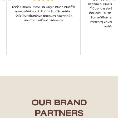
เพราะเพื่อนแนะนำมา บอ
มาทำ Ulthera Prime และ Oligio กับคุณหมอกิ๊ฟ
ที่เป็นอาจารย์อะไรก
คุณหมอให้คำแนะนำดีมากครับ อธิบายให้เรา
คือประทับใจมาก ให้ค
เข้าใจปัญหาใบหน้าของตัวเองว่าเกิดจากอะไร
สิวหายก็คือหาย หายย
ต้องทำอะไรเพื่อแก้ไขให้ตรงจุด
หายจริงๆ ขอฝากเนื้
การปรับรูป
OUR BRAND
PARTNERS