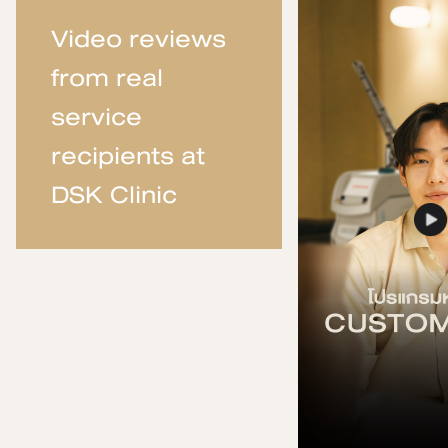
Video reviews
from real
service
recipients at
DSK Clinic