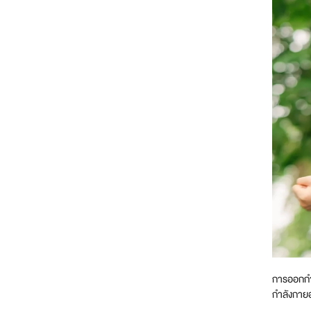
การออกกำล
กำลังกายอย