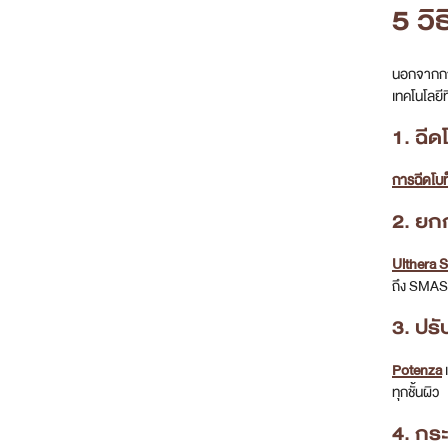
5 ว
นอกจากการ
เทคโนโลยี
1. ฉีด
การฉีดโบท
2. ยก
Ulthera 
ถึง SMAS
3. ปรั
Potenza
เ
ทุกชั้นผิว
4. กร