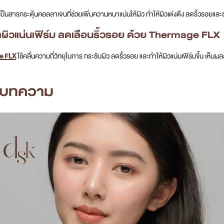
เป็นสารกระตุ้นคอลลาเจนที่ช่วยเพิ่มความหนาแน่นให้ผิว ทำให้ผิวเต่งตึง ลดริ้วรอยและช
แลผิวแน่นเฟิร์ม ลดเลือนริ้วรอย ด้วย Thermage FLX
e FLX
ใช้คลื่นความถี่วิทยุในการ กระชับผิว ลดริ้วรอย และทำให้ผิวแน่นเฟิร์มขึ้น เห็นผ
ปบทความ