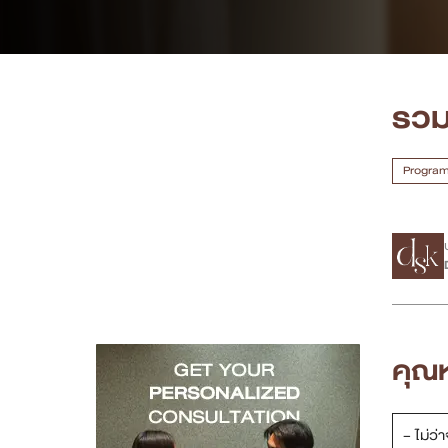
เคสรีวิว
Case Review
รวม
วีดีโอรีวิว
Program 
บทความ
โปรโมชั่น
รายชื่อสาขา
สาขา Siam Paragon
คุณ
สาขา Stadium One
– ไม่ว
สาขา Asoke