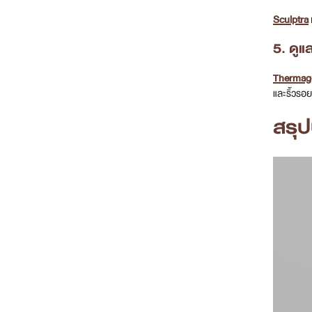
Sculptra
5. ดู
Thermag
และริ้วรอย
สรุ