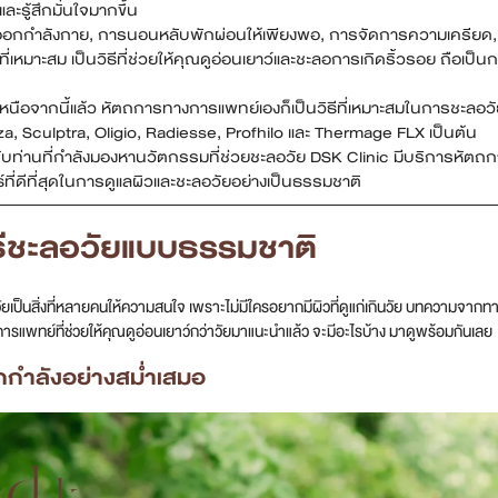
และรู้สึกมั่นใจมากขึ้น
อกกำลังกาย, การนอนหลับพักผ่อนให้เพียงพอ, การจัดการความเครียด, 
่เหมาะสม เป็นวิธีที่ช่วยให้คุณดูอ่อนเยาว์และชะลอการเกิดริ้วรอย ถือเป
หนือจากนี้แล้ว หัตถการทางการแพทย์เองก็เป็นวิธีที่เหมาะสมในการชะลอวั
a, Sculptra, Oligio, Radiesse, Profhilo และ Thermage FLX เป็นต้น
ับท่านที่กำลังมองหานวัตกรรมที่ช่วยชะลอวัย DSK Clinic มีบริการหัตถกา
์ที่ดีที่สุดในการดูแลผิวและชะลอวัยอย่างเป็นธรรมชาติ
ิธีชะลอวัยแบบธรรมชาติ
ยเป็นสิ่งที่หลายคนให้ความสนใจ เพราะไม่มีใครอยากมีผิวที่ดูแก่เกินวัย บทความจากท
ารแพทย์ที่ช่วยให้คุณดูอ่อนเยาว์กว่าวัยมาแนะนำแล้ว จะมีอะไรบ้าง มาดูพร้อมกันเลย
กกำลังอย่างสม่ำเสมอ