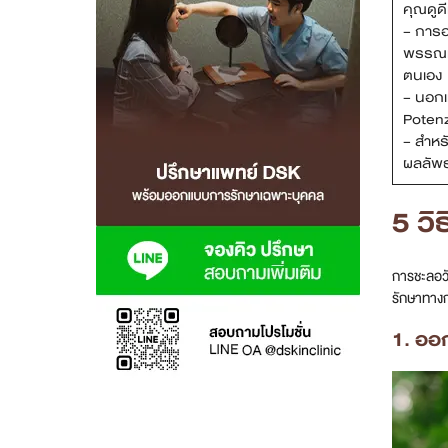
คุณดูดี
– การอ
สาขา MRT สุทธิสาร
พรรณที
ตนเอง
สาขา เซ็นทรัลปิ่นเกล้า
– นอกเ
Potenz
สาขา บางนา
– สำหร
ผลลัพธ
สาขา CDC
5 ว
สาขา นครปฐม
ไทย
การชะลอวั
รักษาทางก
1. ออ