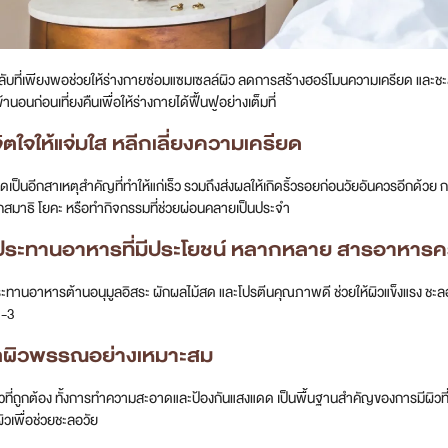
บที่เพียงพอช่วยให้ร่างกายซ่อมแซมเซลล์ผิว ลดการสร้างฮอร์โมนความเครียด และชะลอกา
นอนก่อนเที่ยงคืนเพื่อให้ร่างกายได้ฟื้นฟูอย่างเต็มที่
ิตใจให้แจ่มใส หลีกเลี่ยงความเครียด
ดเป็นอีกสาเหตุสำคัญที่ทำให้แก่เร็ว รวมถึงส่งผลให้เกิดริ้วรอยก่อนวัยอันควรอีกด้วย
ึกสมาธิ โยคะ หรือทำกิจกรรมที่ช่วยผ่อนคลายเป็นประจำ
บประทานอาหารที่มีประโยชน์ หลากหลาย สารอาหาร
ระทานอาหารต้านอนุมูลอิสระ ผักผลไม้สด และโปรตีนคุณภาพดี ช่วยให้ผิวแข็งแรง ชะลอ
า-3
แลผิวพรรณอย่างเหมาะสม
วที่ถูกต้อง ทั้งการทำความสะอาดและป้องกันแสงแดด เป็นพื้นฐานสำคัญของการมีผิวที่ดู
วเพื่อช่วยชะลอวัย