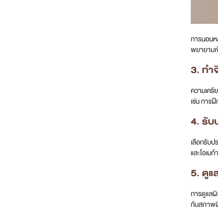
การนอนหลั
พยายามเข้า
3. ทำจ
ความเครีย
เช่น การฝ
4. รั
เลือกรับป
และโอเมก้
5. ดู
การดูแลผิ
กับสภาพผิ