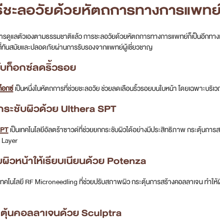
ิธีชะลอวัยด้วยหัตถการทางการแพทย
ดูแลตัวเองตามธรรมชาติแล้ว การชะลอวัยด้วยหัตถการทางการแพทย์ก็เป็นอีกทางเลือกท
ที่ทันสมัยและปลอดภัยผ่านการรับรองจากแพทย์ผู้เชี่ยวชาญ
โบท็อกซ์ลดริ้วรอย
็อกซ์
เป็นหนึ่งในหัตถการที่ช่วยชะลอวัย ช่วยลดเลือนริ้วรอยบนใบหน้า โดยเฉพาะบริเว
กระชับผิวด้วย Ulthera SPT
SPT
เป็นเทคโนโลยีอัลตร้าซาวด์ที่ช่วยยกกระชับผิวได้อย่างมีประสิทธิภาพ กระตุ้นการสร
 Layer
บผิวหน้าให้เรียบเนียนด้วย Potenza
ทคโนโลยี RF Microneedling ที่ช่วยปรับสภาพผิว กระตุ้นการสร้างคอลลาเจน ทำให้ผิวเร
ะตุ้นคอลลาเจนด้วย Sculptra