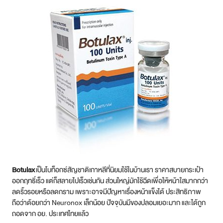
Botulax
เป็นโบท็อกซ์สัญชาติเกาหลีที่นิยมใช้ในบ้านเรา ราคาสบายกระเป๋า
ออกฤทธิ์เร็ว แต่ก็สลายไปเร็วเช่นกัน ส่วนใหญ่มักใช้ฉีดเพื่อให้หน้าใสมากกว่า
ลดริ้วรอยหรือลดกราม เพราะอาจมีปัญหาเรื่องหน้าแข็งได้ ประสิทธิภาพ
ถือว่าด้อยกว่า Neuronox เล็กน้อย ปัจจุบันมีของปลอมเยอะมาก และได้ถูก
ถอดจาก อย. ประเทศไทยแล้ว