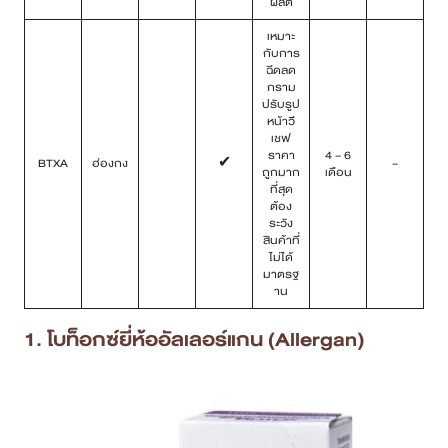
ผลิต
เหมาะ
กับการ
ฉีดลด
กราม
ปรับรูป
หน้าวี
เชฟ
ราคา
4 – 6
BTXA
ฮ่องกง
✔
–
ถูกมาก
เดือน
ที่สุด
ต้อง
ระวัง
สินค้าที่
ไม่ได้
มาตรฐ
าน
1. โบท็อกซ์ยี่ห้ออัลเลอร์แกน (Allergan)