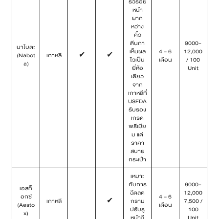
ริ้วรอย
หน้า
ผาก
หว่าง
คิ้ว
ตีนกา
9000-
นาโบตะ
เห็นผล
4 – 6
12,000
(Nabot
เกาหลี
✔
✔
ไวเป็น
เดือน
/ 100
a)
ยี่ห้อ
Unit
เดียว
จาก
เกาหลีที่
USFDA
รับรอง
เกรด
พรีเมีย
ม แต่
ราคา
สบาย
กระเป๋า
เหมาะ
กับการ
9000-
เอสท็
ฉีดลด
12,000
อกซ์
4 – 6
เกาหลี
✔
กราม
7,500 /
(Aesto
เดือน
ปรับรู
100
x)
หน้าวี
Unit