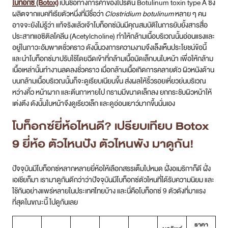
โบท็อกซ์ (Botox)
เป็นชื่อทางการค้าของโปรตีน Botulinum toxin type A ซึ่ง
ผลิตจากแบคทีเรียตัวหนึ่งที่มีชื่อว่า
Clostridium botulinum
หลาย ๆ คน
สาขา MRT สุทธิสาร
อาจจะยังไม่รู้ว่า แท้จริงแล้วเจ้าโบท็อกซ์มันมีคุณสมบัติในการยับยั้งสารสื่อ
ประสาทแอซิติลโคลีน (Acetylcholine) ทำให้กล้ามเนื้อบริเวณนั้นอ่อนแรงและ
สาขา เซ็นทรัลปิ่นเกล้า
อยู่ในภาวะอัมพาตชั่วคราว ดังนั้นวงการความงามจึงเล็งเห็นประโยชน์ข้อนี้
และนำโบท็อกซ์มาปรับใช้โดยฉีดเข้าที่กล้ามเนื้อมัดเล็กบนใบหน้า เพื่อให้กล้าม
สาขา บางนา
เนื้อเหล่านั้นทำงานลดลงชั่วคราว เมื่อกล้ามเนื้อเกิดการคลายตัว ผิวหนังด้าน
บนกล้ามเนื้อบริเวณนั้นก็จะดูเรียบเนียนขึ้น ส่งผลให้ริ้วรอยเหี่ยวย่นบริเวณ
สาขา CDC
หว่างคิ้ว หน้าผาก และตีนกาหายไป กรามมีขนาดเล็กลง ยกกระชับผิวหน้าให้
เต่งตึง ดังนั้นใบหน้าจึงดูเรียวเล็ก และดูอ่อนเยาว์มากขึ้นนั่นเอง
สาขา นครปฐม
โบท็อกซ์ยี่ห้อไหนดี? เปรียบเทียบ Botox
ไทย
9 ยี่ห้อ ตัวไหนปัง ตัวไหนพัง มาดูกัน!
ปัจจุบันมีโบท็อกซ์หลากหลายยี่ห้อให้เลือกสรรเต็มไปหมด ฝั่งอเมริกาก็ดี ฝั่ง
เอเชียก็มา เรามาดูกันดีกว่าว่าปัจจุบันมีโบท็อกซ์ตัวไหนที่ได้รับความนิยม และ
ใช้กันอย่างแพร่หลายในประเทศไทยบ้าง และนี่คือโบท็อกซ์ 9 ตัวดังที่มาแรง
ที่สุดในขณะนี้ ไปดูกันเลย
ราคา