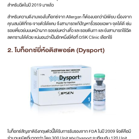
สำหรับฉีดในปี 2019 มาแล้ว
สำหรับความดีงามของโบท็อกซ์จาก Allergan ก็ต้องบอกว่ามีเพียบ เนื่องจาก
คุณสมบัติที่กระจายตัวได้แคบ จึงสามารถแก้ปัญหาริ้วรอยเฉพาะจุดได้ดี เช่น
รอยเหี่ยวย่นบนหน้าผาก รอยย่นหว่างคิ้ว และรอยตีนกา และยังสามารถใช้ฉีด
ลดกรามได้ด้วย แน่นอนว่าเป็นอีกหนึ่งยี่ห้อที่ DSK Clinic เลือกใช้
2. โบท็อกซ์ยี่ห้อดิสพอร์ต (Dysport)
โบท็อกซ์สัญชาติอังกฤษตัวนี้ได้รับการรับรองจาก FDA ในปี 2009 ข้อดีคือมี
จำนวนยูนิตที่มากกว่า โดย 300 Unit ของ Dysport จะเทียบกับ 120 Unit