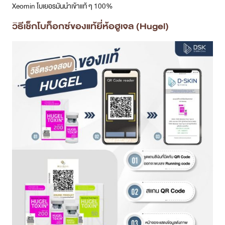
Xeomin โบเยอรมันนำเข้าแท้ ๆ 100%
วิธีเช็กโบท็อกซ์ของแท้ยี่ห้อฮูเจล (Hugel)