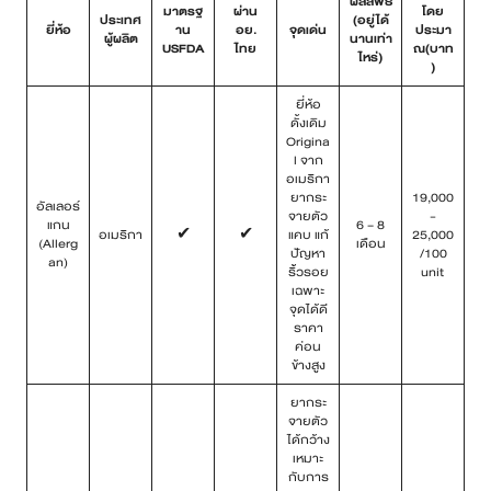
ผลลัพธ์
มาตรฐ
ผ่าน
โดย
ประเทศ
(อยู่ได้
ยี่ห้อ
าน
อย.
จุดเด่น
ประมา
ผู้ผลิต
นานเท่า
USFDA
ไทย
ณ(บาท
ไหร่)
)
ยี่ห้อ
ดั้งเดิม
Origina
l จาก
อเมริกา
ยากระ
19,000
อัลเลอร์
จายตัว
-
แกน
6 – 8
อเมริกา
✔
✔
แคบ แก้
25,000
(Allerg
เดือน
ปัญหา
/100
an)
ริ้วรอย
unit
เฉพาะ
จุดได้ดี
ราคา
ค่อน
ข้างสูง
ยากระ
จายตัว
ได้กว้าง
เหมาะ
กับการ