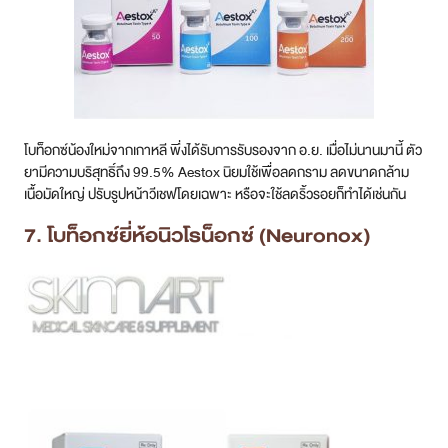
โบท็อกซ์น้องใหม่จากเกาหลี พึ่งได้รับการรับรองจาก อ.ย. เมื่อไม่นานมานี้ ตัว
ยามีความบริสุทธิ์ถึง 99.5% Aestox นิยมใช้เพื่อลดกราม ลดขนาดกล้าม
เนื้อมัดใหญ่ ปรับรูปหน้าวีเชฟโดยเฉพาะ หรือจะใช้ลดริ้วรอยก็ทำได้เช่นกัน
7. โบท็อกซ์ยี่ห้อนิวโรน็อกซ์ (Neuronox)