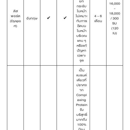
ยก
16,000
กระชับ
-
ดิส
ใบหน้า
18,000
พอร์ต
ไม่เหมาะ
4 – 6
อังกฤษ
✔
✔
/ 300
(Dyspo
กับการ
เดือน
SU
rt)
ฉีดบน
(120
ใบหน้า
IU)
บริเวณ
แคบ ๆ
หรือแก้
ปัญหา
เฉพาะ
จุด
เป็น
แบรนด์
เดียวที่
ปราศจ
าก
Compl
exing
Protein
จึง
บริสุทธิ์
มากถึง
100%
ป้อง