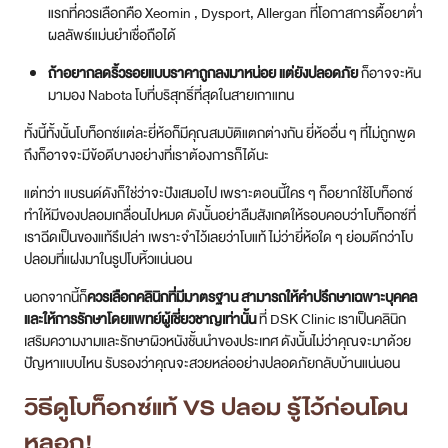
แรกที่ควรเลือกคือ Xeomin , Dysport, Allergan ที่โอกาสการดื้อยาต่ำ
ผลลัพธ์แม่นยำเชื่อถือได้
ถ้าอยากลดริ้วรอยแบบราคาถูกลงมาหน่อย แต่ยังปลอดภัย
ก็อาจจะหัน
มามอง Nabota โบที่บริสุทธิ์ที่สุดในสายเกาแทน
ทั้งนี้ทั้งนั้นโบท็อกซ์แต่ละยี่ห้อก็มีคุณสมบัติแตกต่างกัน ยี่ห้ออื่น ๆ ที่ไม่ถูกพูด
ถึงก็อาจจะมีข้อดีบางอย่างที่เราต้องการก็ได้นะ
แต่ทว่า แบรนด์ดังก็ใช่ว่าจะปังเสมอไป เพราะตอนนี้ใคร ๆ ก็อยากใช้โบท็อกซ์
ทำให้มีของปลอมเกลื่อนไปหมด ดังนั้นอย่าลืมสังเกตให้รอบคอบว่าโบท็อกซ์ที่
เราฉีดเป็นของแท้รึเปล่า เพราะจำไว้เลยว่าโบแท้ ไม่ว่ายี่ห้อใด ๆ ย่อมดีกว่าโบ
ปลอมที่แฝงมาในรูปโบหิ้วแน่นอน
นอกจากนี้ก็
ควรเลือกคลินิกที่มีมาตรฐาน สามารถให้คำปรึกษาเฉพาะบุคคล
และให้การรักษาโดยแพทย์ผู้เชี่ยวชาญเท่านั้น
ที่ DSK Clinic เราเป็นคลินิก
เสริมความงามและรักษาผิวหนังชั้นนำของประเทศ ดังนั้นไม่ว่าคุณจะมาด้วย
ปัญหาแบบไหน รับรองว่าคุณจะสวยหล่ออย่างปลอดภัยกลับบ้านแน่นอน
วิธีดูโบท็อกซ์แท้ VS ปลอม รู้ไว้ก่อนโดน
หลอก!