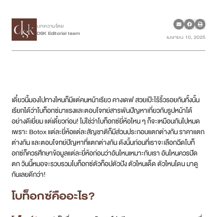
เคสรีวิว
บทความโดย
DSK Editorial team
เมษายน 10, 2025
Case Review
วีดีโอรีวิว
บทความ
เดี๋ยวนี้มองไปทางไหนก็มีแต่คนหน้าเรียว คางเดฟ สวยเป๊ะไร้ริ้วรอยกันทั้งนั้น
เรียกได้ว่าโบท็อกซ์มาแรงและตอบโจทย์สารพันปัญหาเกี่ยวกับรูปหน้าได้
โปรโมชั่น
อย่างดีเยี่ยม แต่เดี๋ยวก่อน! ไม่ใช่ว่าโบท็อกซ์ยี่ห้อไหน ๆ ก็จะเหมือนกันไปหมด
เพราะ Botox แต่ละยี่ห้อแต่ละสัญชาติก็มีส่วนประกอบแตกต่างกัน ราคาแตก
ต่างกัน และตอบโจทย์ปัญหาที่แตกต่างกัน ดังนั้นก่อนที่เราจะเลือกฉีดโบท็
รายชื่อสาขา
อกซ์ก็ควรศึกษาข้อมูลแต่ละยี่ห้อก่อนว่าอันไหนเหมาะกับเรา อันไหนควรปัด
ตก วันนี้หมอจะรวบรวมโบท็อกซ์ตัวท็อปตัวปัง ตัวไหนเด็ด ตัวไหนโดน มาดู
สาขา Siam Paragon
กันเลยดีกว่า!
สาขา Stadium One
โบท็อกซ์คืออะไร?
สาขา Asoke