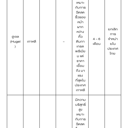
เหมาะ
กับการ
ฉีดลด
ริ้วรอย
หน้า
ผาก
ยกเลิก
หว่าง
การ
ฮูเจล
คิ้ว
4 – 6
จำหน่า
(Hugel
เกาหลี
–
ตีนกา
เดือน
ยใน
)
เกรด
ประเทศ
พรีเมีย
ไทย
ม แต่
ราคา
เอื้อม
ถึง มา
แรง
ที่สุดใน
ประเทศ
เกาหลี
มีความ
บริสุทธิ์
สูง
เหมาะ
กับการ
ฉีดลด