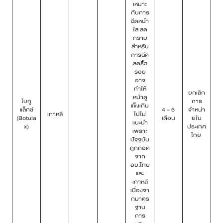
เหมาะ
กับการ
ฉีดหน้า
ใส ลด
กราม
สำหรับ
การฉีด
ลดริ้ว
รอย
อาจ
ทำให้
ยกเลิก
หน้าดู
โบทู
การ
แข็งเกิน
แล็กซ์
4 – 6
จำหน่า
เกาหลี
ไปไม่
(Botula
เดือน
ยใน
แนะนำ
x)
ประเทศ
เพราะ
ไทย
ปัจจุบัน
ถูกถอด
จาก
อย.ไทย
และ
เกาหลี
เนื่องจา
กมาตร
ฐาน
การ