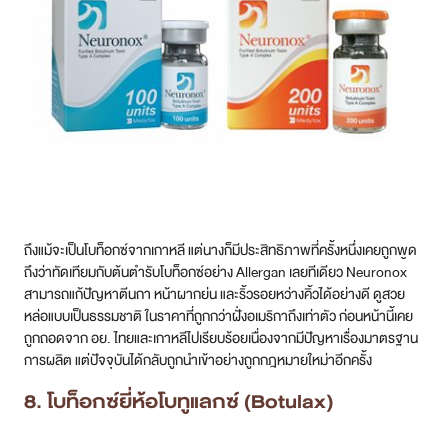
ถึงแม้จะเป็นโบท็อกซ์จากเกาหลี แต่นางก็มีประสิทธิภาพที่ครั้งหนึ่งเคยถูกพูด
ถึงว่าทัดเทียมกับต้นตำรับโบท็อกซ์อย่าง Allergan เลยทีเดียว Neuronox
สามารถแก้ปัญหาตีนกา หน้าผากย่น และริ้วรอยหว่างคิ้วได้อย่างดี ดูสวย
หล่อแบบเป็นธรรมชาติ ในราคาที่ถูกกว่าฝั่งอเมริกาถึงเท่าตัว ก่อนหน้านี้เคย
ถูกถอดจาก อย. ไทยและเกาหลีไปเรียบร้อยเนื่องจากมีปัญหาเรื่องมาตรฐาน
การผลิต แต่ปัจจุบันได้กลับถูกนำเข้าอย่างถูกกฎหมายใหม่าอีกครั้ง
8. โบท็อกซ์ยี่ห้อโบทูแลกซ์ (Botulax)