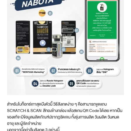
สำหรับโบท็อกซ์เกาสุดปังตัวนี้ วิธีสังเกตง่าย ๆ คือสามารถขูดแถบ
SCRATCH & SCAN สีทองข้างกล่อง แล้วสแกน QR Code ได้เลย หากเป็น
ของแท้จะมีข้อมูลผลิตภัณฑ์ปรากฏชัดเจน ทั้งรุ่นการผลิต วันผลิต วันหมด
อายุ และผู้จัดจำหน่าย
นอกจากนี้อย่าลืมสังเกต 3 อย่างนี้