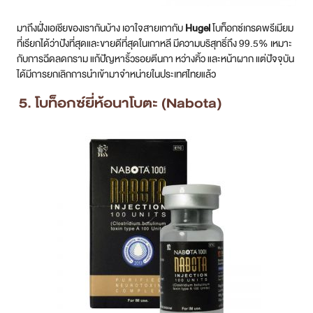
มาถึงฝั่งเอเชียของเรากันบ้าง เอาใจสายเกากับ
Hugel
โบท็อกซ์เกรดพรีเมียม
ที่เรียกได้ว่าปังที่สุดและขายดีที่สุดในเกาหลี มีความบริสุทธิ์ถึง 99.5% เหมาะ
กับการฉีดลดกราม แก้ปัญหาริ้วรอยตีนกา หว่างคิ้ว และหน้าผาก แต่ปัจจุบัน
ได้มีการยกเลิกการนำเข้ามาจำหน่ายในประเทศไทยแล้ว
5. โบท็อกซ์ยี่ห้อนาโบตะ (Nabota)