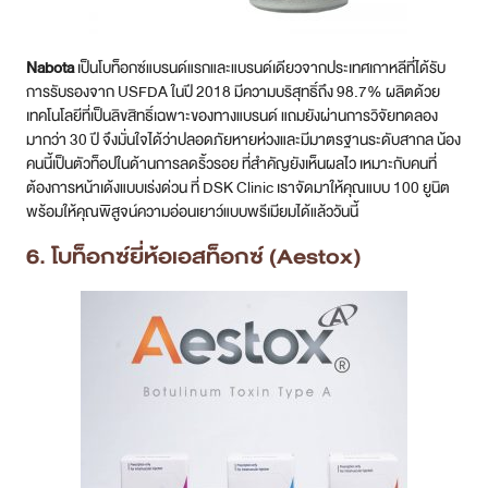
Nabota
เป็นโบท็อกซ์แบรนด์แรกและแบรนด์เดียวจากประเทศเกาหลีที่ได้รับ
การรับรองจาก USFDA ในปี 2018 มีความบริสุทธิ์ถึง 98.7% ผลิตด้วย
เทคโนโลยีที่เป็นลิขสิทธิ์เฉพาะของทางแบรนด์ แถมยังผ่านการวิจัยทดลอง
มากว่า 30 ปี จึงมั่นใจได้ว่าปลอดภัยหายห่วงและมีมาตรฐานระดับสากล น้อง
คนนี้เป็นตัวท็อปในด้านการลดริ้วรอย ที่สำคัญยังเห็นผลไว เหมาะกับคนที่
ต้องการหน้าเด้งแบบเร่งด่วน ที่ DSK Clinic เราจัดมาให้คุณแบบ 100 ยูนิต
พร้อมให้คุณพิสูจน์ความอ่อนเยาว์แบบพรีเมียมได้แล้ววันนี้
6. โบท็อกซ์ยี่ห้อเอสท็อกซ์ (Aestox)