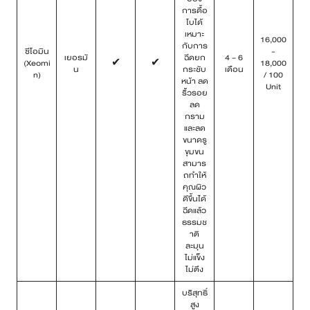
การดื้อ
โบได้
เหมาะ
16,000
กับการ
ซีโอมิน
-
เยอรมั
ฉีดยก
4 – 6
(Xeomi
✔
✔
18,000
น
กระชับ
เดือน
n)
/ 100
หน้า ลด
Unit
ริ้วรอย
ลด
กราม
และลด
ขนาดรู
ขุมขน
สามาร
ถทำให้
คุณผิว
ดีขึ้นได้
ฉีดแล้ว
ธรรมช
าติ
ละมุน
ไม่แข็ง
ไม่ตึง
บริสุทธิ์
สูง