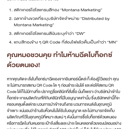
สติกเกอร์โฮโลแกรมสีทอง “Montana Marketing”
ฉลากข้างขวดที่ระบุบริษัทจัดจำหน่าย “Distributed by
Montana Marketing”
สติกเกอร์โฮโลแกรมสีเงินระบุคำว่า “DW”
แถบสีทองข้าง ๆ QR Code ที่ส่องไฟแล้วเห็นเป็นคำว่า “MN”
คุณหมอชวนคุย ทำไมห้ามฉีดโบท็อกซ์
ด้วยตนเอง!
หากคุณคิดจะสั่งโบท็อกซ์มาฉีดเองจากอินเทอร์เน็ตล่ะก็ ต้องรู้ไว้เลยว่า คุณ
จะไม่สามารถสแกน QR Code ใด ๆ ก่อนชำระเงินได้ และต่อให้สแกน QR
Code ได้ก็ไม่มีทางที่จะปรากฏชื่อคลินิกที่สั่งซื้อ นั่นก็เพราะว่าบริษัทนำเข้าโบ
ท็อกซ์จะขายผลิตภัณฑ์ให้กับคลินิกที่มีใบอนุญาตเท่านั้น ซึ่งบริษัทเหล่านี้ก็จะ
ครอบคลุมตั้งแต่กระบวนการนำเข้าจนถึงกระบวนการขนส่งในอุณหภูมิ
จำเพาะ แน่นอนว่าร้านรับหิ้วคงไม่ได้รับใบอนุญาต และไม่สามารถจัดเก็บ
ผลิตภัณฑ์ไว้ในอุณหภูมิที่เหมาะสมแน่ ๆ ดังนั้นการซื้อโบท็อกซ์ด้วยตนเอง
หรือการฉีดโบกับหมอกระเป๋าจึงเสี่ยงและน่าจะโดนหลอกด้วยของปลอมอย่าง