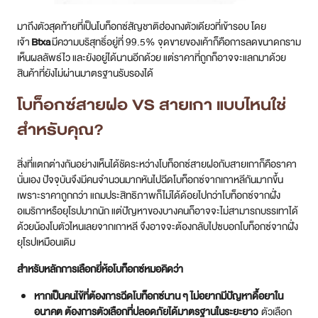
มาถึงตัวสุดท้ายที่เป็นโบท็อกซ์สัญชาติฮ่องกงตัวเดียวที่เข้ารอบ โดย
เจ้า
Btxa
มีความบริสุทธิ์อยู่ที่ 99.5% จุดขายของเค้าก็คือการลดขนาดกราม
เห็นผลลัพธ์ไว และยังอยู่ได้นานอีกด้วย แต่ราคาที่ถูกก็อาจจะแลกมาด้วย
สินค้าที่ยังไม่ผ่านมาตรฐานรับรองได้
โบท็อกซ์สายฝอ VS สายเกา แบบไหนใช่
สำหรับคุณ?
สิ่งที่แตกต่างกันอย่างเห็นได้ชัดระหว่างโบท็อกซ์สายฝอกับสายเกาก็คือราคา
นั่นเอง ปัจจุบันจึงมีคนจำนวนมากหันไปฉีดโบท็อกซ์จากเกาหลีกันมากขึ้น
เพราะราคาถูกกว่า แถมประสิทธิภาพก็ไม่ได้ด้อยไปกว่าโบท็อกซ์จากฝั่ง
อเมริกาหรือยุโรปมากนัก แต่ปัญหาของบางคนก็อาจจะไม่สามารถบรรเทาได้
ด้วยน้องโบตัวไหนเลยจากเกาหลี จึงอาจจะต้องกลับไปซบอกโบท็อกซ์จากฝั่ง
ยุโรปเหมือนเดิม
สำหรับหลักการเลือกยี่ห้อโบท็อกซ์หมอคิดว่า
หากเป็นคนไข้ที่ต้องการฉีดโบท็อกซ์นาน ๆ ไม่อยากมีปัญหาดื้อยาใน
อนาคต ต้องการตัวเลือกที่ปลอดภัยได้มาตรฐานในระยะยาว
ตัวเลือก