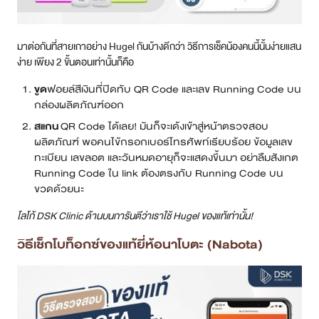
มาต่อกันที่สายเกาอย่าง Hugel กันบ้างดีกว่า วิธีการเช็คน้องคนนี้นั้นง่ายแสน
ง่าย เพียง 2 ขั้นตอนเท่านั้นก็คือ
ขูด
ฟอยล์สีเงินที่ปิดทับ QR Code และเลข Running Code บน
กล่องผลิตภัณฑ์ออก
สแกน
QR Code ได้เลย! มันก็จะเด้งเข้าสู่หน้าตรวจสอบ
ผลิตภัณฑ์ พอคนไข้กรอกเบอร์โทรศัพท์เรียบร้อย ข้อมูลเลข
ทะเบียน เลขลอต และวันหมดอายุก็จะแสดงขึ้นมา อย่าลืมสังเกต
Running Code ใน link ต้องตรงกับ Running Code บน
ขวดด้วยนะ
โลโก้ DSK Clinic ด้านบนการันตีว่าเราใช้ Hugel ของแท้เท่านั้น!
วิธีเช็กโบท็อกซ์ของแท้ยี่ห้อนาโบตะ (Nabota)