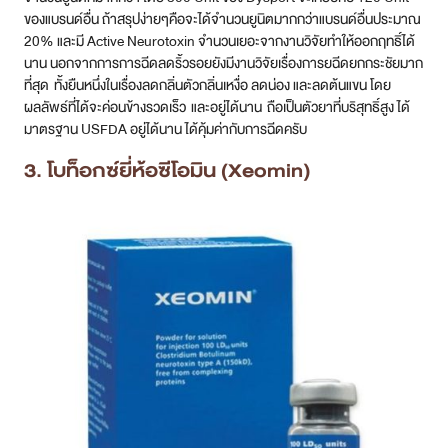
ของแบรนด์อื่น ถ้าสรุปง่ายๆคือจะได้จำนวนยูนิตมากกว่าแบรนด์อื่นประมาณ
20% และมี Active Neurotoxin จำนวนเยอะจากงานวิจัยทำให้ออกฤทธิ์ได้
นาน นอกจากการการฉีดลดริ้วรอยยังมีงานวิจัยเรื่องการยฉีดยกกระชัยมาก
ที่สุด ทั้งยืนหนึ่งในเรื่องลดกลิ่นตัวกลิ่นเหงื่อ ลดน่อง และลดต้นแขน โดย
ผลลัพธ์ที่ได้จะค่อนข้างรวดเร็ว และอยู่ได้นาน ถือเป็นตัวยาที่บริสุทธิ์สูง ได้
มาตรฐาน USFDA อยู่ได้นาน ได้คุ้มค่ากับการฉีดครับ
3. โบท็อกซ์ยี่ห้อซีโอมิน (Xeomin)