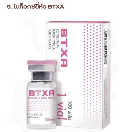
9. โบท็อกซ์ยี่ห้อ BTXA