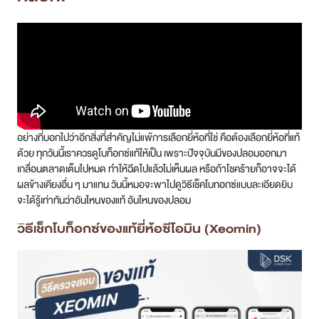
อย่างที่บอกไปว่าอีกสิ่งที่สำคัญไม่แพ้การเลือกยี่ห้อที่ใช่ คือต้องเลือกยี่ห้อที่แท้
ด้วย ทุกวันนี้เราควรดูโบท็อกซ์แท้ให้เป็น เพราะปัจจุบันมีของปลอมออกมา
เกลื่อนตลาดเต็มไปหมด ทำให้ฉีดไปแล้วไม่เห็นผล หรือถ้าโชคร้ายก็อาจจะได้
ผลข้างเคียงอื่น ๆ มาแทน วันนี้หมอจะพาไปดูวิธีเช็คโบทอกซ์แบบละเอียดยิบ
จะได้รู้เท่าทันว่าอันไหนของแท้ อันไหนของปลอม
วิธีเช็กโบท็อกซ์ของแท้ยี่ห้อซีโอมิน (Xeomin)