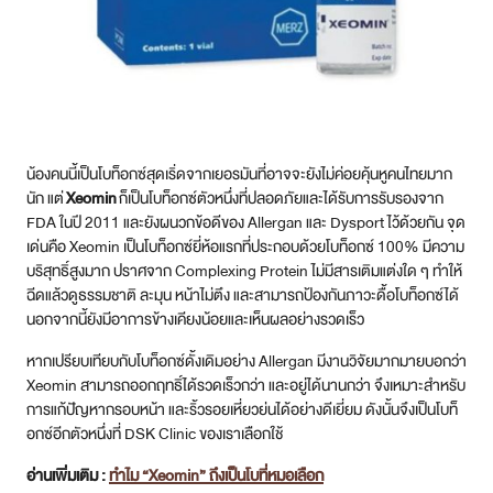
น้องคนนี้เป็นโบท็อกซ์สุดเริ่ดจากเยอรมันที่อาจจะยังไม่ค่อยคุ้นหูคนไทยมาก
นัก แต่
Xeomin
ก็เป็นโบท็อกซ์ตัวหนึ่งที่ปลอดภัยและได้รับการรับรองจาก
FDA ในปี 2011 และยังผนวกข้อดีของ Allergan และ Dysport ไว้ด้วยกัน จุด
เด่นคือ Xeomin เป็นโบท็อกซ์ยี่ห้อแรกที่ประกอบด้วยโบท็อกซ์ 100% มีความ
บริสุทธิ์สูงมาก ปราศจาก Complexing Protein ไม่มีสารเติมแต่งใด ๆ ทำให้
ฉีดแล้วดูธรรมชาติ ละมุน หน้าไม่ตึง และสามารถป้องกันภาวะดื้อโบท็อกซ์ได้
นอกจากนี้ยังมีอาการข้างเคียงน้อยและเห็นผลอย่างรวดเร็ว
หากเปรียบเทียบกับโบท็อกซ์ดั้งเดิมอย่าง Allergan มีงานวิจัยมากมายบอกว่า
Xeomin สามารถออกฤทธิ์ได้รวดเร็วกว่า และอยู่ได้นานกว่า จึงเหมาะสำหรับ
การแก้ปัญหากรอบหน้า และริ้วรอยเหี่ยวย่นได้อย่างดีเยี่ยม ดังนั้นจึงเป็นโบท็
อกซ์อีกตัวหนึ่งที่ DSK Clinic ของเราเลือกใช้
อ่านเพิ่มเติม :
ทำไม “Xeomin” ถึงเป็นโบที่หมอเลือก