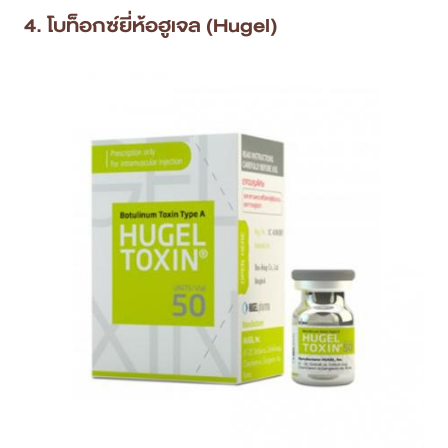
4. โบท็อกซ์ยี่ห้อฮูเจล (Hugel)