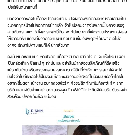
แน่นอน แทนที่จะได้โบทอกซ์บริสุทธิ์ 100 เปอร์เซ็นต์ ก็ดันไปได้ของปลอม 100
เปอร์เซ็นต์มาแทนที่
นอกจากการฉีดโบท็อกซ์ปลอมจะเสี่ยงไม่ได้ผลลัพธ์ที่ต้องการ หรือเสี่ยงที่โบ
จะออกฤทธิ์บ้างไม่ออกฤทธิ์บ้างแล้ว เจ้าโบปลอมจากจีนพวกนี้ยังอาจบรรจุ
สารอันตรายเอาไว้ ซึ่งสารเหล่านี้ก็อาจจะไปออกฤทธิ์ต่อระบบประสาท ส่งผล
ให้เกิดผลข้างเคียงที่น่ากลัวตามมามากมาย เช่น อัมพฤกษ์ อัมพาต ดีไม่ดี
อาจจะรักษาไม่หายเลยก็ได้ น่ากลัวมาก
ดังนั้นหมอขอแนะนำให้คนไข้ฉีดโบท็อกซ์กับคลินิกที่ไว้ใจได้ โดยเช็คให้มั่นใจว่า
เป็นกล่องที่แกะซีลใหม่ ๆ เท่านั้น และอย่าลืมนำกล่องผลิตภัณฑ์ที่ฉีดเสร็จ
แล้วกลับบ้าน หรือตรวจสอบเลขลอต ณ คลินิกที่ทำหัตถการเลยก็ได้ จะได้
มั่นใจว่าโบที่เราฉีดไปเป็นของแท้ส่งตรงจากบริษัทชัวร์ไม่มั่วนิ่ม หรือถ้าใครไม่
อยากเสี่ยงเอาหน้างาน อยากสวยชัวร์ ๆ ด้วยผลิตภัณฑ์โบท็อกซ์แท้ ๆ จาก
บริษัท และได้รับคำแนะนำอย่างตรงจุด ที่ DSK Clinic ยินดีต้อนรับ รับรองว่า
สวยด้วย ปลอดภัยด้วยแน่นอน