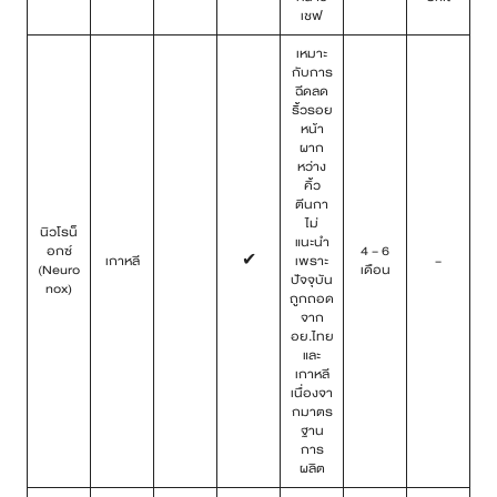
เชฟ
เหมาะ
กับการ
ฉีดลด
ริ้วรอย
หน้า
ผาก
หว่าง
คิ้ว
ตีนกา
ไม่
นิวโรน็
แนะนำ
อกซ์
4 – 6
เกาหลี
✔
เพราะ
–
(Neuro
เดือน
ปัจจุบัน
nox)
ถูกถอด
จาก
อย.ไทย
และ
เกาหลี
เนื่องจา
กมาตร
ฐาน
การ
ผลิต