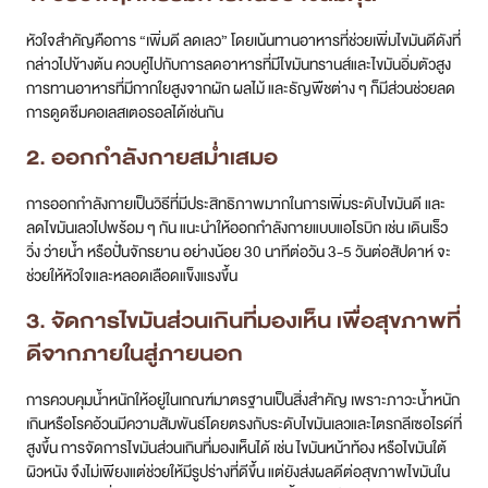
หัวใจสำคัญคือการ “เพิ่มดี ลดเลว” โดยเน้นทานอาหารที่ช่วยเพิ่มไขมันดีดังที่
กล่าวไปข้างต้น ควบคู่ไปกับการลดอาหารที่มีไขมันทรานส์และไขมันอิ่มตัวสูง
การทานอาหารที่มีกากใยสูงจากผัก ผลไม้ และธัญพืชต่าง ๆ ก็มีส่วนช่วยลด
การดูดซึมคอเลสเตอรอลได้เช่นกัน
2. ออกกำลังกายสม่ำเสมอ
การออกกำลังกายเป็นวิธีที่มีประสิทธิภาพมากในการเพิ่มระดับไขมันดี และ
ลดไขมันเลวไปพร้อม ๆ กัน แนะนำให้ออกกำลังกายแบบแอโรบิก เช่น เดินเร็ว
วิ่ง ว่ายน้ำ หรือปั่นจักรยาน อย่างน้อย 30 นาทีต่อวัน 3-5 วันต่อสัปดาห์ จะ
ช่วยให้หัวใจและหลอดเลือดแข็งแรงขึ้น
3. จัดการไขมันส่วนเกินที่มองเห็น เพื่อสุขภาพที่
ดีจากภายในสู่ภายนอก
การควบคุมน้ำหนักให้อยู่ในเกณฑ์มาตรฐานเป็นสิ่งสำคัญ เพราะภาวะน้ำหนัก
เกินหรือโรคอ้วนมีความสัมพันธ์โดยตรงกับระดับไขมันเลวและไตรกลีเซอไรด์ที่
สูงขึ้น การจัดการไขมันส่วนเกินที่มองเห็นได้ เช่น ไขมันหน้าท้อง หรือไขมันใต้
ผิวหนัง จึงไม่เพียงแต่ช่วยให้มีรูปร่างที่ดีขึ้น แต่ยังส่งผลดีต่อสุขภาพไขมันใน