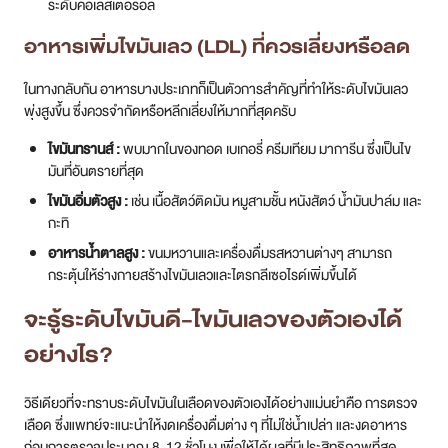
ระดับคอเลสเตอรอล
อาหารเพิ่มไขมันเลว (LDL) ที่ควรเลี่ยงหรือลด
ในทางกลับกัน อาหารบางประเภทก็เป็นตัวการสำคัญที่ทำให้ระดับไขมันเลว
พุ่งสูงขึ้น ซึ่งควรจำกัดหรือหลีกเลี่ยงให้มากที่สุดครับ
ไขมันทรานส์ :
พบมากในของทอด เบเกอรี่ ครีมเทียม มาการีน ซึ่งเป็นไข
มันที่อันตรายที่สุด
ไขมันอิ่มตัวสูง :
เช่น เนื้อสัตว์ติดมัน หมูสามชั้น หนังสัตว์ น้ำมันปาล์ม และ
กะทิ
อาหารน้ำตาลสูง :
ขนมหวานและเครื่องดื่มรสหวานต่างๆ สามารถ
กระตุ้นให้ร่างกายสร้างไขมันเลวและไตรกลีเซอไรด์เพิ่มขึ้นได้
จะรู้ระดับไขมันดี-ไขมันเลวของตัวเองได้
อย่างไร?
วิธีเดียวที่จะทราบระดับไขมันในเลือดของตัวเองได้อย่างแม่นยำคือ การตรวจ
เลือด ซึ่งแพทย์จะแนะนำให้งดเครื่องดื่มต่าง ๆ ที่ไม่ใช่น้ำเปล่า และงดอาหาร
ก่อนการตรวจประมาณ 8-12 ชั่วโมง เพื่อให้ได้ผลที่มีประสิทธิภาพที่สุด