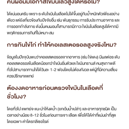
คนผอมมีโอกาสไขมันเลวสูงได้หรือไม่?
ได้แน่นอนครับ เพราะระดับไขมันในเลือดไม่ได้ขึ้นอยู่กับน้ำหนักตัวเพียงอย่าง
เดียว แต่ยังเกี่ยวข้องกับปัจจัยอื่น เช่น พันธุกรรม การรับประทานอาหาร และ
การออกกำลังกาย ดังนั้นคนผอมก็สามารถมีภาวะไขมันในเลือดสูงได้หากมี
พฤติกรรมการกินที่ไม่เหมาะสม
การกินไข่ไก่ ทำให้คอเลสเตอรอลสูงจริงไหม?
ข้อมูลในปัจจุบันพบว่าคอเลสเตอรอลจากอาหาร (เช่น ไข่แดง) มีผลต่อระดับ
คอเลสเตอรอลในเลือดน้อยกว่าไขมันอิ่มตัวและไขมันทรานส์ คนสุขภาพดี
ทั่วไปสามารถทานไข่ได้วันละ 1-2 ฟองโดยไม่ต้องกังวล แต่ผู้ที่มีความเสี่ยง
ควรปรึกษาแพทย์
ต้องงดอาหารก่อนตรวจไขมันในเลือดกี่
ชั่วโมง?
โดยทั่วไป แพทย์จะแนะนำให้งดน้ำ (ยกเว้นน้ำเปล่า) และอาหารทุกชนิด เป็น
เวลาอย่างน้อย 8-12 ชั่วโมงก่อนการเจาะเลือด เพื่อให้ได้ค่าที่แม่นยำที่สุด
โดยเฉพาะค่าไตรกลีเซอไรด์