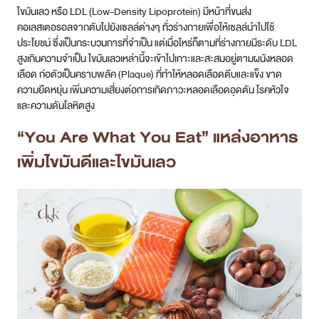
ไขมันเลว หรือ LDL (Low-Density Lipoprotein) มีหน้าที่ขนส่ง
คอเลสเตอรอลจากตับไปยังเซลล์ต่างๆ ทั่วร่างกายเพื่อให้เซลล์นำไปใช้
ประโยชน์ ซึ่งเป็นกระบวนการที่จำเป็น แต่เมื่อไหร่ก็ตามที่ร่างกายมีระดับ LDL
สูงเกินความจำเป็น ไขมันเลวเหล่านี้จะเข้าไปเกาะและสะสมอยู่ตามผนังหลอด
เลือด ก่อตัวเป็นคราบพลัค (Plaque) ที่ทำให้หลอดเลือดตีบและแข็ง ขาด
ความยืดหยุ่น เพิ่มความเสี่ยงต่อการเกิดภาวะหลอดเลือดอุดตัน โรคหัวใจ
และความดันโลหิตสูง
“You Are What You Eat” แหล่งอาหาร
เพิ่มไขมันดีและไขมันเลว