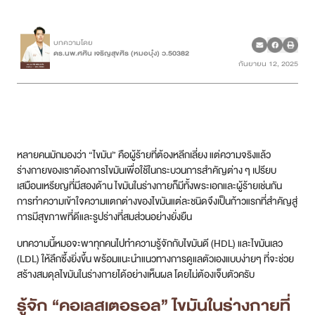
เคสรีวิว
บทความโดย
ดร.นพ.ศศิน เจริญสุขศิร (หมอบุ๋ง) ว.50382
กันยายน 12, 2025
Case Review
วีดีโอรีวิว
บทความ
หลายคนมักมองว่า “ไขมัน” คือผู้ร้ายที่ต้องหลีกเลี่ยง แต่ความจริงแล้ว
โปรโมชั่น
ร่างกายของเราต้องการไขมันเพื่อใช้ในกระบวนการสำคัญต่าง ๆ เปรียบ
เสมือนเหรียญที่มีสองด้าน ไขมันในร่างกายก็มีทั้งพระเอกและผู้ร้ายเช่นกัน
การทำความเข้าใจความแตกต่างของไขมันแต่ละชนิดจึงเป็นก้าวแรกที่สำคัญสู่
รายชื่อสาขา
การมีสุขภาพที่ดีและรูปร่างที่สมส่วนอย่างยั่งยืน
บทความนี้หมอจะพาทุกคนไปทำความรู้จักกับไขมันดี (HDL) และไขมันเลว
สาขา Siam Paragon
(LDL) ให้ลึกซึ้งยิ่งขึ้น พร้อมแนะนำแนวทางการดูแลตัวเองแบบง่ายๆ ที่จะช่วย
สร้างสมดุลไขมันในร่างกายได้อย่างเห็นผล โดยไม่ต้องเจ็บตัวครับ
สาขา Stadium One
รู้จัก “คอเลสเตอรอล” ไขมันในร่างกายที่
สาขา Asoke