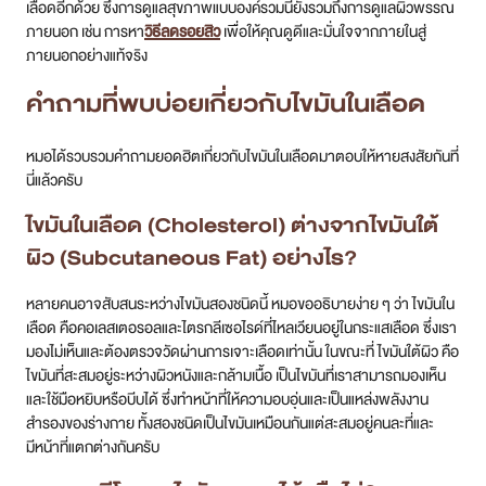
เลือดอีกด้วย ซึ่งการดูแลสุขภาพแบบองค์รวมนี้ยังรวมถึงการดูแลผิวพรรณ
ภายนอก เช่น การหา
วิธีลดรอยสิว
เพื่อให้คุณดูดีและมั่นใจจากภายในสู่
ภายนอกอย่างแท้จริง
คำถามที่พบบ่อยเกี่ยวกับไขมันในเลือด
หมอได้รวบรวมคำถามยอดฮิตเกี่ยวกับไขมันในเลือดมาตอบให้หายสงสัยกันที่
นี่แล้วครับ
ไขมันในเลือด (Cholesterol) ต่างจากไขมันใต้
ผิว (Subcutaneous Fat) อย่างไร?
หลายคนอาจสับสนระหว่างไขมันสองชนิดนี้ หมอขออธิบายง่าย ๆ ว่า ไขมันใน
เลือด คือคอเลสเตอรอลและไตรกลีเซอไรด์ที่ไหลเวียนอยู่ในกระแสเลือด ซึ่งเรา
มองไม่เห็นและต้องตรวจวัดผ่านการเจาะเลือดเท่านั้น ในขณะที่ ไขมันใต้ผิว คือ
ไขมันที่สะสมอยู่ระหว่างผิวหนังและกล้ามเนื้อ เป็นไขมันที่เราสามารถมองเห็น
และใช้มือหยิบหรือบีบได้ ซึ่งทำหน้าที่ให้ความอบอุ่นและเป็นแหล่งพลังงาน
สำรองของร่างกาย ทั้งสองชนิดเป็นไขมันเหมือนกันแต่สะสมอยู่คนละที่และ
มีหน้าที่แตกต่างกันครับ