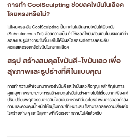
การทำ CoolSculpting ช่วยลดไขมันในเลือด
โดยตรงหรือไม่?
ไม่โดยตรงครับ CoolSculpting เป็นเทคโนโลยีสลายไขมันใต้ผิวหนัง
(Subcutaneous Fat) ด้วยความเย็น ทำให้เซลล์ไขมันส่วนเกินในบริเวณที่ทำ
ลดลงและรูปร่างกระชับขึ้น แต่ไม่ได้มีผลโดยตรงต่อการลดระดับ
คอเลสเตอรอลหรือไขมันในกระแสเลือด
สรุป สร้างสมดุลไขมันดี-ไขมันเลว เพื่อ
สุขภาพและรูปร่างที่ดีในแบบคุณ
การทำความเข้าใจบทบาทของไขมันดี และไขมันเลว คือกุญแจสำคัญในการ
ดูแลสุขภาพระยะยาว การสร้างสมดุลไขมันในร่างกายไม่ใช่เรื่องยาก เพียงแค่
ปรับเปลี่ยนพฤติกรรมการกินโดยเน้นอาหารที่มีประโยชน์ เพิ่มการออกกำลัง
กาย และควบคุมน้ำหนักให้อยู่ในเกณฑ์ที่เหมาะสม ก็สามารถลดความเสี่ยงต่อ
โรคร้ายต่าง ๆ และมีสุขภาพที่แข็งแรงจากภายในได้แล้วครับ