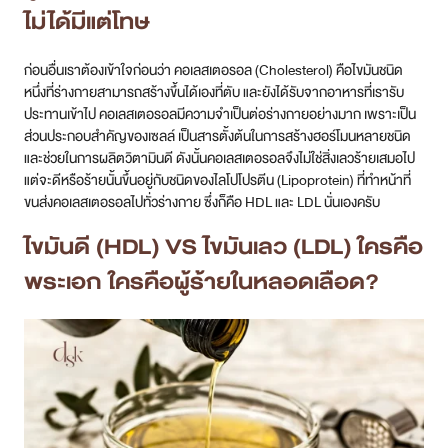
ไม่ได้มีแต่โทษ
สาขา MRT สุทธิสาร
ก่อนอื่นเราต้องเข้าใจก่อนว่า คอเลสเตอรอล (Cholesterol) คือไขมันชนิด
สาขา เซ็นทรัลปิ่นเกล้า
หนึ่งที่ร่างกายสามารถสร้างขึ้นได้เองที่ตับ และยังได้รับจากอาหารที่เรารับ
ประทานเข้าไป คอเลสเตอรอลมีความจำเป็นต่อร่างกายอย่างมาก เพราะเป็น
สาขา บางนา
ส่วนประกอบสำคัญของเซลล์ เป็นสารตั้งต้นในการสร้างฮอร์โมนหลายชนิด
และช่วยในการผลิตวิตามินดี ดังนั้นคอเลสเตอรอลจึงไม่ใช่สิ่งเลวร้ายเสมอไป
สาขา CDC
แต่จะดีหรือร้ายนั้นขึ้นอยู่กับชนิดของไลโปโปรตีน (Lipoprotein) ที่ทำหน้าที่
ขนส่งคอเลสเตอรอลไปทั่วร่างกาย ซึ่งก็คือ HDL และ LDL นั่นเองครับ
สาขา นครปฐม
ไขมันดี (HDL) VS ไขมันเลว (LDL) ใครคือ
ไทย
พระเอก ใครคือผู้ร้ายในหลอดเลือด?