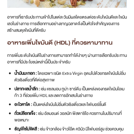
อาหารที่เรารับประทานเข้าไปในแต่ละวันมีผลโดยตรงต่อระดับไขมันดีและไขมัน
เลวในร่างกาย การเลือกทานอย่างชาญฉลาดจึงเป็นหัวใจสำคัญของการ
สร้างสมดุลไขมันที่ดีครับ
อาหารเพิ่มไขมันดี (HDL) ที่ควรหามาทาน
การเพิ่มระดับไขมันดีในร่างกายสามารถทำได้ง่ายๆ ผ่านการเลือกรับประทาน
อาหารที่มีประโยชน์เหล่านี้เป็นประจำครับ
น้ำมันมะกอก :
โดยเฉพาะชนิด Extra Virgin อุดมไปด้วยกรดไขมันไม่อิ่ม
ตัวเชิงเดี่ยวที่ดีต่อสุขภาพ
ปลาทะเลน้ำลึก :
เช่น แซลมอน ทูน่า ซาร์ดีน เป็นแหล่งของกรดไขมันโอเม
ก้า 3 ที่ช่วยเพิ่ม HDL และลดการอักเสบในร่างกาย
อะโวคาโด :
เป็นแหล่งไขมันไม่อิ่มตัวเชิงเดี่ยวและไฟเบอร์ชั้นดี
ถั่วเปลือกแข็ง :
เช่น อัลมอนด์ วอลนัท พิสตาชิโอ ควรทานในปริมาณที่
พอเหมาะ
ธัญพืชไม่ขัดสี :
เช่น ข้าวกล้อง ข้าวโอ๊ต ควินัว มีไฟเบอร์สูง ช่วยควบคุม