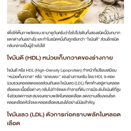
เพื่อให้เห็นภาพชัดเจน เรามาดูกันครับว่าไลโปโปรตีนทั้งสองชนิดนี้มีบทบาท
แตกต่างกันอย่างไร และทำไมชนิดหนึ่งถึงถูกเรียกว่า “ไขมันดี” ส่วนอีกชนิด
กลับกลายเป็นผู้ร้ายไปได้
ไขมันดี (HDL) หน่วยเก็บกวาดของร่างกาย
ไขมันดี หรือ HDL (High-Density Lipoprotein) ทำหน้าที่เปรียบเสมือน
“หน่วยเก็บกวาด” หรือ “รถขนขยะ” ของร่างกายครับ โดย HDL จะคอย
รวบรวมคอเลสเตอรอลส่วนเกินและไขมันเลว (LDL) ที่ตกค้างอยู่ตามหลอด
เลือดและเนื้อเยื่อต่างๆ กลับไปกำจัดและทำลายที่ตับ การมีระดับไขมันดีที่สูง
จึงช่วยลดการสะสมของคราบพลัคในหลอดเลือด ลดความเสี่ยงของโรค
หลอดเลือดหัวใจและหลอดเลือดสมองได้อย่างมีนัยสำคัญ
ไขมันเลว (LDL) ตัวการก่อคราบพลัคในหลอด
เลือด