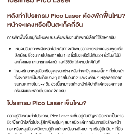
โปรแกรม Pico Laser
หลังทำโปรแกรม Pico Laser ต้องพักฟื้นไหม?
หน้าจะแดงหรือเป็นสะเก็ดกี่วัน
การพักฟื้นขึ้นอยู่กับโหมดและระดับพลังงานที่แพทย์เลือกใช้รักษาครับ
โหมดปรับสภาพผิวหน้าใส หลังทำจะมีเพียงอาการหน้าแดงชมพูระเรื่อ
เล็กน้อย ซึ่งจะหายไปเองภายใน 1-2 ชั่วโมง หรือไม่เกิน 24 ชั่วโมง ไม่มี
สะเก็ดแผล สามารถแต่งหน้าและใช้ชีวิตได้ตามปกติทันที
โหมดรักษาหลุมสิวหรือรูขุมขนกว้าง หลังทำจะมีจุดแดงเล็ก ๆ ทั่วใบหน้า
ซึ่งจะกลายเป็นสะเก็ดบาง ๆ ภายในวันที่ 2 และจะค่อย ๆ หลุดลอกออก
จนหมดภายใน 5-7 วัน ช่วงนี้สามารถล้างหน้าได้ปกติแต่ควรงดการส
ครับผิวและหลีกเลี่ยงแดดจัดครับ
โปรแกรม Pico Laser เจ็บไหม?
ความรู้สึกขณะทำโปรแกรม Pico Laser จะขึ้นอยู่กับปัญหาผิว หากเป็นการ
ยิงเพื่อหน้าใสทั่วไปจะรู้สึกเพียงอุ่น ๆ สบายผิว แต่หากเป็นการยิงรักษาฝ้า
กระ หรือหลุมสิว จะมีความรู้สึกคล้ายหนังยางดีดเบา ๆ หรือรู้สึกยิบ ๆ ที่ผิว