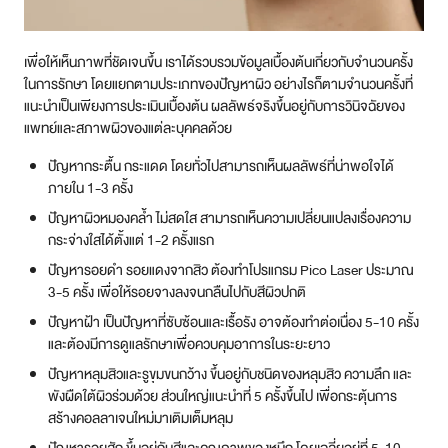
เพื่อให้เห็นภาพที่ชัดเจนขึ้น เราได้รวบรวมข้อมูลเบื้องต้นเกี่ยวกับจำนวนครั้ง
ในการรักษา โดยแยกตามประเภทของปัญหาผิว อย่างไรก็ตามจำนวนครั้งที่
แนะนำเป็นเพียงการประเมินเบื้องต้น ผลลัพธ์จริงขึ้นอยู่กับการวินิจฉัยของ
แพทย์และสภาพผิวของแต่ละบุคคลด้วย
ปัญหากระตื้น กระแดด โดยทั่วไปสามารถเห็นผลลัพธ์ที่น่าพอใจได้
ภายใน 1-3 ครั้ง
ปัญหาผิวหมองคล้ำ ไม่สดใส สามารถเห็นความเปลี่ยนแปลงเรื่องความ
กระจ่างใสได้ตั้งแต่ 1-2 ครั้งแรก
ปัญหารอยดำ รอยแดงจากสิว ต้องทำโปรแกรม Pico Laser ประมาณ
3-5 ครั้ง เพื่อให้รอยจางลงจนกลืนไปกับสีผิวปกติ
ปัญหาฝ้า เป็นปัญหาที่ซับซ้อนและเรื้อรัง อาจต้องทำต่อเนื่อง 5-10 ครั้ง
และต้องมีการดูแลรักษาเพื่อควบคุมอาการในระยะยาว
ปัญหาหลุมสิวและรูขุมขนกว้าง ขึ้นอยู่กับชนิดของหลุมสิว ความลึก และ
พังผืดใต้ผิวร่วมด้วย ส่วนใหญ่แนะนำที่ 5 ครั้งขึ้นไป เพื่อกระตุ้นการ
สร้างคอลลาเจนใหม่มาเติมเต็มหลุม
ปัญหารอยสัก ขึ้นอยู่กับสีและคุณภาพของหมึก โดยเฉลี่ยอยู่ที่ 5-10