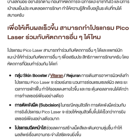
บ้างเล็กน้อย อย่างไรก็ตาม ก่อนทำหัตถการจะมีการแปะยาชาทิ้งไว้ และมีการ
เป่าลมเย็นประคบตลอดการรักษา ทำให้ความรู้สึกเจ็บอยู่ในระดับที่ทนได้
สบายครับ
เพื่อให้เห็นผลเร็วขึ้น สามารถทำโปรแกรม Pico
Laser ร่วมกับหัตถการอื่น ๆ ได้ไหม
โปรแกรม Pico Laser สามารถทำร่วมกับหัตถการอื่น ๆ ได้และแพทย์มัก
แนะนำให้ทำร่วมกับหัตถการอื่น ๆ เพื่อเสริมประสิทธิภาพการรักษาครับ โดย
หัตถการที่นิยมทำร่วมกัน ได้แก่
กลุ่ม Skin Booster /
Vitaran
/ Rejuran
การเติมสารอาหารผิวหลังทำ
โปรแกรม Pico Laser จะช่วยเร่งกระบวนการซ่อมแซมเซลล์ผิว ลดระยะ
เวลาการพักฟื้น ทำให้รอยแดงหายไวขึ้น และกระตุ้นคอลลาเจนได้ดีกว่า
การทำเลเซอร์เพียงอย่างเดียว
การตัดพังผืด (Subcision)
ในกรณีหลุมสิวลึก การตัดพังผืดร่วมกับ
การยิงโปรแกรม Pico Laser จะช่วยให้หลุมสิวตื้นขึ้นได้เร็วกว่าการยิง
เลเซอร์เพียงอย่างเดียวมาก
โปรแกรมฉีดหน้าใส
ช่วยลดการสร้างเม็ดสีและเติมความชุ่มชื้น ทำให้
ผลลัพธ์เรื่องความกระจ่างใสชัดเจนยิ่งขึ้น