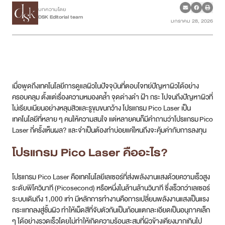
บทความโดย
DSK Editorial team
มกราคม 28, 2026
เคสรีวิว
Case Review
วีดีโอรีวิว
เมื่อพูดถึงเทคโนโลยีการดูแลผิวในปัจจุบันที่ตอบโจทย์ปัญหาผิวได้อย่าง
บทความ
ครอบคลุม ตั้งแต่เรื่องความหมองคล้ำ จุดด่างดำ ฝ้า กระ ไปจนถึงปัญหาผิวที่
ไม่เรียบเนียนอย่างหลุมสิวและรูขุมขนกว้าง โปรแกรม Pico Laser เป็น
เทคโนโลยีที่หลาย ๆ คนให้ความสนใจ แต่หลายคนก็มีคำถามว่าโปรแกรม Pico
โปรโมชั่น
Laser กี่ครั้งเห็นผล? และจำเป็นต้องทำบ่อยแค่ไหนถึงจะคุ้มค่ากับการลงทุน
รายชื่อสาขา
โปรแกรม Pico Laser คืออะไร?
สาขา Siam Paragon
โปรแกรม Pico Laser คือเทคโนโลยีเลเซอร์ที่ส่งพลังงานแสงด้วยความเร็วสูง
ระดับพิโควินาที (Picosecond) หรือหนึ่งในล้านล้านวินาที ซึ่งเร็วกว่าเลเซอร์
สาขา Stadium One
ระบบเดิมถึง 1,000 เท่า มีหลักการทำงานคือการเปลี่ยนพลังงานแสงเป็นแรง
กระแทกลงสู่ชั้นผิว ทำให้เม็ดสีที่จับตัวกันเป็นก้อนแตกละเอียดเป็นอนุภาคเล็ก
สาขา Asoke
ๆ ได้อย่างรวดเร็วโดยไม่ทำให้เกิดความร้อนสะสมที่ผิวข้างเคียงมากเกินไป