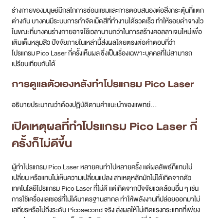
ร่างกายของมนุษย์มีกลไกการซ่อมแซมและการตอบสนองต่อสิ่งกระตุ้นที่แตก
ต่างกัน บางคนมีระบบการกำจัดเม็ดสีที่ทำงานได้รวดเร็ว ทำให้รอยดำจางไว
ในขณะที่บางคนร่างกายอาจใช้เวลานานกว่าในการสร้างคอลลาเจนใหม่เพื่อ
เติมเต็มหลุมสิว ปัจจัยภายในเหล่านี้ส่งผลโดยตรงต่อคำตอบที่ว่า
โปรแกรม Pico Laser กี่ครั้งเห็นผล ซึ่งเป็นเรื่องเฉพาะบุคคลที่ไม่สามารถ
เปรียบเทียบกันได้
การดูแลตัวเองหลังทำโปรแกรม Pico Laser
อธิบายประมาณว่าต้องปฏิบัติตามคำแนะนำของแพทย์…
เปิดเหตุผลที่ทำโปรแกรม Pico Laser กี่
ครั้งก็ไม่ดีขึ้น
ผู้ทำโปรแกรม Pico Laser หลายคนทำไปหลายครั้ง แต่ผลลัพธ์ก็แทบไม่
เปลี่ยน หรือแทบไม่เห็นความเปลี่ยนแปลง สาเหตุหลักมักไม่ได้เกิดจากตัว
เทคโนโลยีโปรแกรม Pico Laser ที่ไม่ดี แต่เกิดจากปัจจัยแวดล้อมอื่น ๆ เช่น
การใช้เครื่องเลเซอร์ที่ไม่ได้มาตรฐานสากล ทำให้พลังงานที่ปล่อยออกมาไม่
เสถียรหรือไม่ถึงระดับ Picosecond จริง ส่งผลให้ไม่เกิดแรงกระแทกที่เพียง