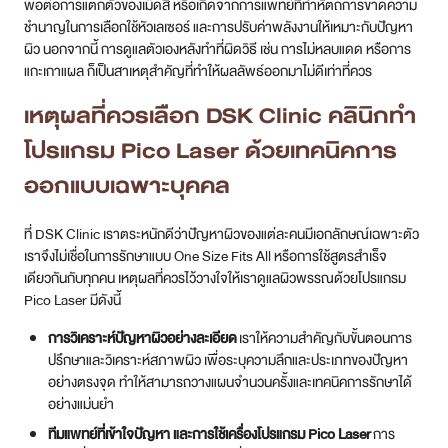
พอต่อการแตกตัวของเม็ดสี หรือเกิดจากการแพทย์ที่ทำหัตถการขาดความ
ชำนาญในการเลือกใช้หัวเลเซอร์ และการปรับค่าพลังงานให้เหมาะกับปัญหา
ผิว นอกจากนี้ การดูแลตัวเองหลังทำที่ผิดวิธี เช่น การไม่หลบแดด หรือการ
แกะเกาแผล ก็เป็นสาเหตุสำคัญที่ทำให้ผลลัพธ์ออกมาไม่ดีเท่าที่ควร
เหตุผลที่ควรเลือก DSK Clinic คลินิกทำ
โปรแกรม Pico Laser ด้วยเทคนิคการ
ออกแบบเฉพาะบุคคล
ที่ DSK Clinic เราตระหนักดีว่าปัญหาผิวของแต่ละคนมีเอกลักษณ์เฉพาะตัว
เราจึงไม่เชื่อในการรักษาแบบ One Size Fits All หรือการใช้สูตรสำเร็จ
เดียวกันกับทุกคน เหตุผลที่ควรไว้วางใจให้เราดูแลผิวพรรณด้วยโปรแกรม
Pico Laser มีดังนี้
การวิเคราะห์ปัญหาผิวอย่างละเอียด
เราให้ความสำคัญกับขั้นตอนการ
ปรึกษาและวิเคราะห์สภาพผิว เพื่อระบุความลึกและประเภทของปัญหา
อย่างตรงจุด ทำให้สามารถวางแผนจำนวนครั้งและเทคนิคการรักษาได้
อย่างแม่นยำ
ทีมแพทย์ที่เข้าใจปัญหา และการใช้เครื่องโปรแกรม Pico Laser
การ