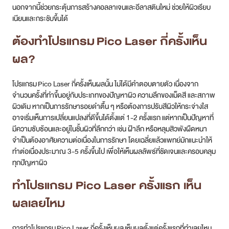
นอกจากนี้ช่วยกระตุ้นการสร้างคอลลาเจนและอีลาสตินใหม่ ช่วยให้ผิวเรียบ
เนียนและกระชับขึ้นได้
สาขา MRT สุทธิสาร
ต้องทำโปรแกรม
Pico Laser กี่ครั้งเห็น
สาขา เซ็นทรัลปิ่นเกล้า
ผล
?
สาขา บางนา
โปรแกรม Pico Laser กี่ครั้งเห็นผลนั้น ไม่ได้มีคำตอบตายตัว เนื่องจาก
สาขา CDC
จำนวนครั้งที่ทำขึ้นอยู่กับประเภทของปัญหาผิว ความลึกของเม็ดสี และสภาพ
ผิวเดิม หากเป็นการรักษารอยดำตื้น ๆ หรือต้องการปรับสีผิวให้กระจ่างใส
สาขา นครปฐม
อาจเริ่มเห็นการเปลี่ยนแปลงที่ดีขึ้นได้ตั้งแต่ 1-2 ครั้งแรก แต่หากเป็นปัญหาที่
มีความซับซ้อนและอยู่ในชั้นผิวที่ลึกกว่า เช่น ฝ้าลึก หรือหลุมสิวพังผืดหนา
ไทย
จำเป็นต้องอาศัยความต่อเนื่องในการรักษา โดยเฉลี่ยแล้วแพทย์มักแนะนำให้
ทำต่อเนื่องประมาณ 3-5 ครั้งขึ้นไป เพื่อให้เห็นผลลัพธ์ที่ชัดเจนและครอบคลุม
ทุกปัญหาผิว
ทำโปรแกรม Pico Laser ครั้งแรก เห็น
ผลเลยไหม
การทำโปรแกรม Pico Laser กี่ครั้งเห็นผล เห็นผลตั้งแต่ครั้งแรกที่ทำเลยไหม