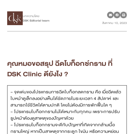
เคสรีวิว
บทความโดย
DSK Editorial team
สิงหาคม 10, 2023
Case Review
วีดีโอรีวิว
บทความ
คุณหมอขอสรุป ฉีดโบท็อกซ์กราม ที่
DSK Clinic ดียังไง ?
โปรโมชั่น
รายชื่อสาขา
– จุดเด่นของโปรแกรมการฉีดโบท็อกลดกราม คือ เมื่อฉีดแล้ว
ใบหน้าดูเล็กลงอย่างเห็นได้ชัดภายในระยะเวลา 4 สัปดาห์ และ
สาขา Siam Paragon
สามารถใช้ชีวิตได้ตามปกติ โดยไม่ต้องมีการพักฟื้นใด ๆ
– โปรแกรมโบท็อกกรามไม่ได้เหมาะกับทุกคน เพราะการปรับ
สาขา Stadium One
รูปหน้าต้องดูสาเหตุของปัญหาด้วย
– โปรแกรมโบท็อกกรามจะดีกับปัญหาที่เกิดจากกล้ามเนื้อ
กรามใหญ่ หากเป็นสาเหตุจากกระดูก ไขมัน หรือความหย่อน
สาขา Asoke