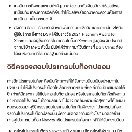
เทคนิคการฉีดของแพทย์สำคัญมาก ใช่ว่ายาตัวเดียวกันจะให้ผลลัพธ์
เหมือนกัน เทคนิคการฉีดที่ดีจะทำให้ผลลัพธ์ออกมาตามความต้องการ
และมีความเป็นธรรมชาติ
สุดท้าย คือ รางวัลการันตี เพื่อเพิ่มความน่าเชื่อถือ และความมั่นใจให้กับ
ผู้ใช้บริการ ซึ่งทาง DSK ได้รับรางวัล 2021 Platinum Award for
Xeomin ยอดผู้ใช้บริการโปรแกรมโบท็อก Xeomin สูงสุดระดับประเทศ
จากบริษัท Merz ดังนั้น มั่นใจได้ว่าหากมาใช้บริการที่ DSK Clinic ต้อง
ได้รับหัตถการที่ได้มาตรฐานอย่างแน่นอน
วิธีตรวจสอบโปรแกรมโบท็อกปลอม
การฉีดโปรแกรมโบท็อก ถือเป็นหัตถการที่ได้รับความนิยมเป็นอย่างมากใน
ปัจจุบัน ทำให้มีโปรแกรมโบท็อกให้เลือกหลากหลายยี่ห้อ อีกทั้งมีการแบ่งฉีดได้
อีก ทำให้ปัญหาการใช้โปรแกรมโบท็อกปลอม หรือโปรแกรมโบท็อกหิ้วเกิดตาม
มา หากฉีดโปรแกรมโบท็อกปลอมเข้าไปอาจเกิดอันตรายต่อสุขภาพได้ ดังนั้น
หมอขอชวนมาดูวิธีตรวจสอบโปรแกรมโบท็อกกันดีกว่าว่า โปรแกรมโบท็อก
จริงกับโปรแกรมโบท็อกปลอมนั้น มีความแตกต่างกันอย่างไร? ยกตัวอย่าง
การดูโปรแกรมโบท็อก Nabota หรือโปรแกรมโบท็อกเกาหลีที่ได้รับความนิยม
กล่องโปรแกรมโบท็อก Nabota จะมี 2 รูปแบบ คือ กล่องสีดำ 100 ยูนิต