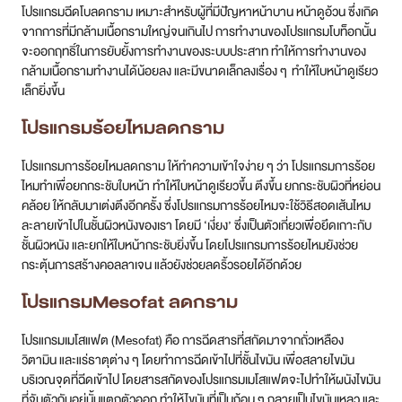
โปรแกรมฉีดโบลดกราม เหมาะสำหรับผู้ที่มีปัญหาหน้าบาน หน้าดูอ้วน ซึ่งเกิด
จากการที่มีกล้ามเนื้อกรามใหญ่จนเกินไป การทำงานของโปรแกรมโบท็อกนั้น
จะออกฤทธิ์ในการยับยั้งการทำงานของระบบประสาท ทำให้การทำงานของ
กล้ามเนื้อกรามทำงานได้น้อยลง และมีขนาดเล็กลงเรื่อง ๆ ทำให้ใบหน้าดูเรียว
เล็กยิ่งขึ้น
โปรแกรมร้อยไหมลดกราม
โปรแกรมการร้อยไหมลดกราม ให้ทำความเข้าใจง่าย ๆ ว่า โปรแกรมการร้อย
ไหมทำเพื่อยกกระชับใบหน้า ทำให้ใบหน้าดูเรียวขึ้น ตึงขึ้น ยกกระชับผิวที่หย่อน
คล้อย ให้กลับมาเต่งตึงอีกครั้ง ซึ่งโปรแกรมการร้อยไหมจะใช้วิธีสอดเส้นไหม
ละลายเข้าไปในชั้นผิวหนังของเรา โดยมี ‘เงี่ยง’ ซึ่งเป็นตัวเกี่ยวเพื่อยึดเกาะกับ
ชั้นผิวหนัง และยกให้ใบหน้ากระชับยิ่งขึ้น โดยโปรแกรมการร้อยไหมยังช่วย
กระตุ้นการสร้างคอลลาเจน แล้วยังช่วยลดริ้วรอยได้อีกด้วย
โปรแกรมMesofat ลดกราม
โปรแกรมเมโสแฟต (Mesofat) คือ การฉีดสารที่สกัดมาจากถั่วเหลือง
วิตามิน และแร่ธาตุต่าง ๆ โดยทำการฉีดเข้าไปที่ชั้นไขมัน เพื่อสลายไขมัน
บริเวณจุดที่ฉีดเข้าไป โดยสารสกัดของโปรแกรมเมโสแฟตจะไปทำให้ผนังไขมัน
ที่จับตัวกันอยู่นั้นแตกตัวออก ทำให้ไขมันที่เป็นก้อน ๆ กลายเป็นไขมันเหลว และ