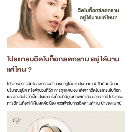
โปรแกรม
ฉีดโบท็อกลดกราม อยู่ได้นาน
แค่ไหน ?
โปรแกรมการฉีดโบลดกรามสามารถอยู่ได้นานประมาณ 4-6 เดือน ขึ้นอยู่
ปริมาณยูนิต หรือจำนวนที่ฉีด การดูแลตนเองหลังจากฉีดโปรแกรมโบท็อก
และต้องมั่นใจว่าเป็นโปรแกรมโบท็อกที่มีคุณภาพเท่านั้น นอกจากนี้ โปรแกรม
การฉีดโบท็อกให้เห็นผลต่อเนื่อง ควรเข้ารับการฉีดตามคำแนะนำของแพทย์