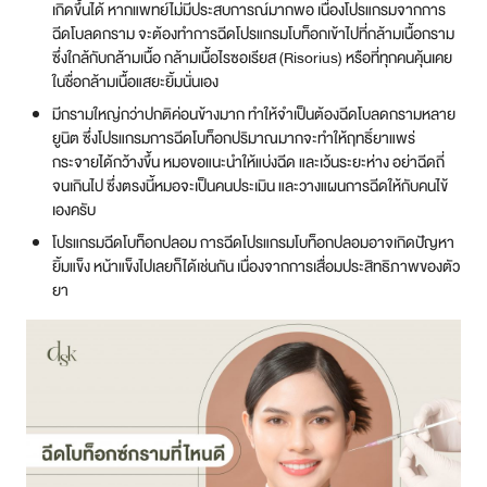
เกิดขึ้นได้ หากแพทย์ไม่มีประสบการณ์มากพอ เนื่องโปรแกรมจากการ
ฉีดโบลดกราม จะต้องทำการฉีดโปรแกรมโบท็อกเข้าไปที่กล้ามเนื้อกราม
ซึ่งใกล้กับกล้ามเนื้อ กล้ามเนื้อไรซอเรียส (Risorius) หรือที่ทุกคนคุ้นเคย
ในชื่อกล้ามเนื้อแสยะยิ้มนั่นเอง
มีกรามใหญ่กว่าปกติค่อนข้างมาก ทำให้จำเป็นต้องฉีดโบลดกรามหลาย
ยูนิต ซึ่งโปรแกรมการฉีดโบท็อกปริมาณมากจะทำให้ฤทธิ์ยาแพร่
กระจายได้กว้างขึ้น หมอขอแนะนำให้แบ่งฉีด และเว้นระยะห่าง อย่าฉีดถี่
จนเกินไป ซึ่งตรงนี้หมอจะเป็นคนประเมิน และวางแผนการฉีดให้กับคนไข้
เองครับ
โปรแกรมฉีดโบท็อกปลอม การฉีดโปรแกรมโบท็อกปลอมอาจเกิดปัญหา
ยิ้มแข็ง หน้าแข็งไปเลยก็ได้เช่นกัน เนื่องจากการเสื่อมประสิทธิภาพของตัว
ยา