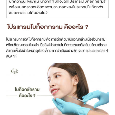
บทความนี้ จึงมาแนะนำว่าทำไมต้องฉีดโปรแกรมโบท็อกกราม?
พร้อมบอกรายละเอียดความสามารถของโปรแกรมโบท็อกว่า
ช่วยลดกรามได้อย่างไร?
โปรแกรม
โบท็อกกราม คืออะไร ?
โปรแกรมการฉีดโบท็อกกราม คือ การฉีดตัวยาบริเวณกล้ามเนื้อส่วนกราม
หรือบริเวณกรอบใบหน้า เมื่อฉีดโปรแกรมโบท็อกกรามเสร็จเรียบร้อยแล้ว จะ
สังเกตเห็นได้ว่าใบหน้าดูเรียวเล็กมากกว่าเดิมอย่างชัดเจน ภายในระยะเวลา 4
สัปดาห์