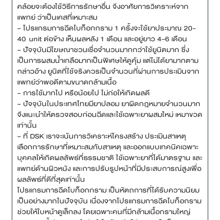
คล้อยจะต้องใช้วิธีการรักษาอื่น จึงอาศัยการวิเคราะห์จาก
แพทย์ ว่าเป็นเคสที่เหมาะสม
สาขา MRT สุทธิสาร
– โปรแกรมการฉีดโบท็อกกราม 1 ครั้งจะใช้ยาประมาณ 20-
40 unit ต่อข้าง เห็นผลหลัง 1 เดือน และอยู่ยาว 4-6 เดือน
สาขา เซ็นทรัลปิ่นเกล้า
– ปัจจุบันมีโฆษณาชวนเชื่อจำนวนมากกว่าใช้ยูนิตมาก ซึ่ง
เป็นการผสมน้ำเกลือมากเป็นพิเศษให้ดูคุ้ม แต่ไม่ได้ยามากตาม
สาขา บางนา
กล่าวอ้าง ยูนิตที่ใช้จริงควรเป็นจำนวนที่ผ่านการประเมินจาก
แพทย์ว่าพอดีตามขนาดกล้ามเนื้อ
สาขา CDC
– การใช้มากไป หรือน้อยไป ไม่ก่อให้เกิดผลดี
– ปัจจุบันในประเทศไทยมียาปลอม ยาผิดกฎหมายจำนวนมาก
สาขา นครปฐม
จึงแนะนำให้ตรวจสอบก่อนฉีดและใช้เฉพาะยาผสมใหม่ เหมาขวด
เท่านั้น
ไทย
– ที่ DSK เราจะเน้นการวิเคราะห์โครงสร้าง ประเมินสาเหตุ
เลือกการรักษาที่เหมาะสมกับสาเหตุ และออกแบบเทคนิคเฉพาะ
บุคคลให้เกิดผลลัพธ์ที่ธรรมชาติ ใช้เฉพาะยาที่ได้มาตรฐาน และ
แพทย์ด้านผิวหนัง และการปรับรูปหน้าที่มีประสบการณ์สูงเพื่อ
ผลลัพธ์ที่ดีที่สุดเท่านั้น
โปรแกรมการฉีดโบท็อกกราม เป็นหัตถการที่ได้รับความนิยม
เป็นอย่างมากในปัจจุบัน เนื่องจากโปรแกรมการฉีดโบท็อกราม
ช่วยให้ใบหน้าดูเล็กลง โดยเฉพาะคนที่มีกล้ามเนื้อกรามใหญ่