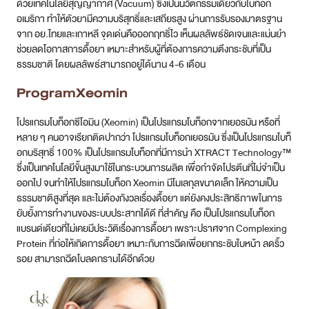
ด้วยเทคโนโลยีสุญญากาศ (Vacuum) ซึ่งเป็นนวัตกรรมเดียวกับโบท็อก
อเมริกา ทำให้ตัวยามีความบริสุทธิ์และเสถียรสูง ผ่านการรับรองมาตรฐาน
จาก อย.ไทยและเกาหลี จุดเด่นคือออกฤทธิ์ไว เห็นผลลัพธ์ชัดเจนและแม่นยำ
ช่วยลดโอกาสการดื้อยา เหมาะสำหรับผู้ที่ต้องการความตึงกระชับที่เป็น
ธรรมชาติ โดยผลลัพธ์สามารถอยู่ได้นาน 4-6 เดือน
ProgramXeomin
โปรแกรมโบท็อกซีโอมิน (Xeomin) เป็นโปรแกรมโบท็อกจากเยอรมัน หรือที่
หลาย ๆ คนอาจเรียกติดปากว่า โปรแกรมโบท็อกเยอรมัน ซึ่งเป็นโปรแกรมโบท็
อกบริสุทธิ์ 100% เป็นโปรแกรมโบท็อกที่มีการนำ XTRACT Technology™
ซึ่งเป็นเทคโนโลยีขั้นสูงมาใช้ในกระบวนการผลิต เพื่อกำจัดโปรตีนที่ไม่จำเป็น
ออกไป จนทำให้โปรแกรมโบท็อก Xeomin มีโมเลกุลขนาดเล็ก ให้ความเป็น
ธรรมชาติสูงที่สุด และไม่ต้องกังวลเรื่องดื้อยา แต่ยังคงประสิทธิภาพในการ
ยับยั้งการทำงานของระบบประสาทได้ดี ที่สำคัญ คือ เป็นโปรแกรมโบท็อก
แบรนด์เดียวที่ไม่เคยมีประวัติเรื่องการดื้อยา เพราะปราศจาก Complexing
Protein ที่ก่อให้เกิดการดื้อยา เหมาะกับการฉีดเพื่อยกกระชับใบหน้า ลดริ้ว
รอย สามารถฉีดโบลดกรามได้อีกด้วย