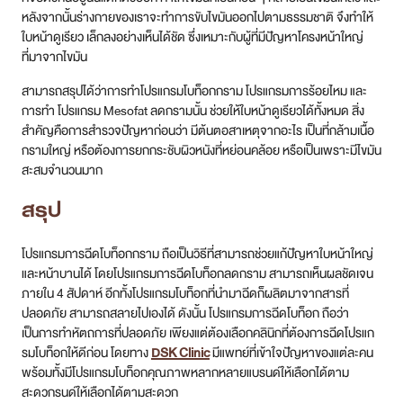
หลังจากนั้นร่างกายของเราจะทำการขับไขมันออกไปตามธรรมชาติ จึงทำให้
ใบหน้าดูเรียว เล็กลงอย่างเห็นได้ชัด ซึ่งเหมาะกับผู้ที่มีปัญหาโครงหน้าใหญ่
ที่มาจากไขมัน
สามารถสรุปได้ว่าการทำโปรแกรมโบท็อกกราม โปรแกรมการร้อยไหม และ
การทำ โปรแกรม Mesofat ลดกรามนั้น ช่วยให้ใบหน้าดูเรียวได้ทั้งหมด สิ่ง
สำคัญคือการสำรวจปัญหาก่อนว่า มีต้นตอสาเหตุจากอะไร เป็นที่กล้ามเนื้อ
กรามใหญ่ หรือต้องการยกกระชับผิวหนังที่หย่อนคล้อย หรือเป็นเพราะมีไขมัน
สะสมจำนวนมาก
สรุป
โปรแกรมการฉีดโบท็อกกราม ถือเป็นวิธีที่สามารถช่วยแก้ปัญหาใบหน้าใหญ่
และหน้าบานได้ โดยโปรแกรมการฉีดโบท็อกลดกราม สามารถเห็นผลชัดเจน
ภายใน 4 สัปดาห์ อีกทั้งโปรแกรมโบท็อกที่นำมาฉีดก็ผลิตมาจากสารที่
ปลอดภัย สามารถสลายไปเองได้ ดังนั้น โปรแกรมการฉีดโบท็อก ถือว่า
เป็นการทำหัตถการที่ปลอดภัย เพียงแต่ต้องเลือกคลินิกที่ต้องการฉีดโปรแก
รมโบท็อกให้ดีก่อน โดยทาง
DSK Clinic
มีแพทย์ที่เข้าใจปัญหาของแต่ละคน
พร้อมทั้งมีโปรแกรมโบท็อกคุณภาพหลากหลายแบรนด์ให้เลือกได้ตาม
สะดวกรนด์ให้เลือกได้ตามสะดวก