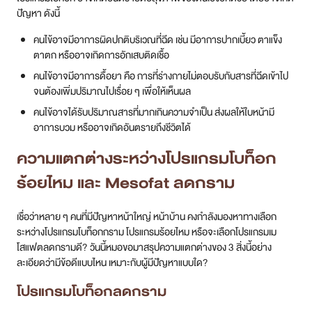
ปัญหา ดังนี้
คนไข้อาจมีอาการผิดปกติบริเวณที่ฉีด เช่น มีอาการปากเบี้ยว ตาแข็ง
ตาตก หรืออาจเกิดการอักเสบติดเชื้อ
คนไข้อาจมีอาการดื้อยา คือ การที่ร่างกายไม่ตอบรับกับสารที่ฉีดเข้าไป
จนต้องเพิ่มปริมาณไปเรื่อย ๆ เพื่อให้เห็นผล
คนไข้อาจได้รับปริมาณสารที่มากเกินความจำเป็น ส่งผลให้ใบหน้ามี
อาการบวม หรืออาจเกิดอันตรายถึงชีวิตได้
ความแตกต่างระหว่างโปรแกรมโบท็อก
ร้อยไหม และ Mesofat ลดกราม
เชื่อว่าหลาย ๆ คนที่มีปัญหาหน้าใหญ่ หน้าบ้าน คงกำลังมองหาทางเลือก
ระหว่างโปรแกรมโบท็อกกราม โปรแกรมร้อยไหม หรือจะเลือกโปรแกรมเม
โสแฟตลดกรามดี? วันนี้หมอขอมาสรุปความแตกต่างของ 3 สิ่งนี้อย่าง
ละเอียดว่ามีข้อดีแบบไหน เหมาะกับผู้มีปัญหาแบบใด?
โปรแกรมโบท็อกลดกราม