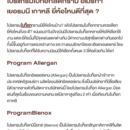
โปรแกรมโบท็อกลดกราม อเมริกา
เยอรมนี เกาหลี ยี่ห้อไหนดีที่สุด ?
โปรแกรม
โบท็อก
กรามมียี่ห้อไหนบ้าง? แล้วโปรแกรมโบท็อกกรามควรเลือก
ยี่ห้อไหนถึงจะดี? แน่นอนว่าในปัจจุบันมีโปรแกรมโบท็อกหลายยี่ห้อให้เลือกใช้
งาน แต่ละยี่ห้อนั้นก็มีจุดเด่นแตกต่างกัน มีค่าความบริสุทธิ์แตกต่างกันออกไป
ทั้งนี้ขึ้นอยู่กับการตรวจร่างกาย และวางแผนรักษาโดยละเอียดของแพทย์ โดย
โปรแกรมโบท็อกที่ได้รับความนิยมมีให้เลือกทั้งหมด 3 ยี่ห้อด้วยกัน ได้แก่
Program Allergan
โปรแกรมโบท็อกอัลเลอร์แกน (Allergan) เป็นโปรแกรมโบท็อกนำเข้าจาก
ประเทศสหรัฐอเมริกา ผลิตโดยบริษัทอัลเลอร์แกน ซึ่งเป็นบริษัทยาที่มีชื่อเสียง
มีตัวยาหลายตัวที่ผลิตจากบริษัทแห่งนี้ โดยโปรแกรมโบท็อก Allergan มีจุด
เด่นที่สุดในเรื่องของความคงทน แต่มีราคาสูงเกือบ 2 เท่า เมื่อเทียบกับโบท็อก
เกาหลี
ProgramBienox
โปรแกรมโบท็อกบีน็อกซ์ (Bienox) เป็นโปรแกรมโบท็อกสัญชาติเกาหลีที่ผลิต