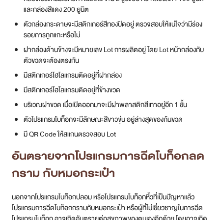
และกล่องสีแดง 200 ยูนิต
ตัวกล่องกระดาษจะมีสติกเกอร์สีทองปิดอยู่ ตรวจสอบให้แน่ใจว่ามีร่อง
รอยการถูกแกะหรือไม่
ฝากล่องด้านข้างจะมีหมายเลข Lot การผลิตอยู่ โดย Lot หน้ากล่องกับ
ตัวขวดจะต้องตรงกัน
มีสติกเกอร์โฮโลแกรมติดอยู่ที่ฝากล่อง
มีสติกเกอร์โฮโลแกรมติดอยู่ที่ข้างขวด
บริเวณฝาขวด เมื่อเปิดออกมาจะมีฝาพลาสติกสีเทาอยู่อีก 1 ชั้น
ตัวโปรแกรมโบท็อกจะมีลักษณะสีขาวขุ่น อยู่ล่างสุดของก้นขวด
มี QR Code ให้สแกนตรวจสอบ Lot
อันตรายจากโปรแกรมการฉีดโบท็อกลด
กราม กับหมอกระเป๋า
นอกจากโปรแกรมโบท็อกปลอม หรือโปรแกรมโบท็อกหิ้วที่เป็นปัญหาแล้ว
โปรแกรมการฉีดโบท็อกกรามกับหมอกระเป๋า หรือผู้ที่ไม่เชี่ยวชาญในการฉีด
โปรแกรมโบท็อก อาจเกิดอันตรายต่อสุขภาพของตนเองอีกด้วย โดยอาจเกิด