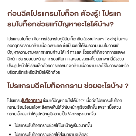
ก่อนฉีดโปรแกรมโบท็อก ต้องรู้! โปรแก
รมโบท็อกช่วยแก้ปัญหาอะไรได้บ้าง?
โปรแกรมโบท็อก คือ การใช้สารโบทูลินัม ท็อกซิน (Botulinum Toxin) ในการ
ออกฤทธิ์คลายกล้ามเนื้อเฉพาะจุด ซึ่งเป็นวิธีที่ได้รับความนิยมในการแก้
ปัญหาความงามหลากหลายด้าน ได้แก่ การลด ริ้วรอยที่เกิดจากการแสดง
สีหน้า เช่น รอยย่นหน้าผาก รอยตีนกา และรอยขมวดคิ้ว นอกจากนี้ยังช่วย
ปรับรูปหน้าให้เรียวเล็กด้วยการลดขนาดกล้ามเนื้อกราม และใช้ในการลดเหงื่อ
บริเวณรักแร้หรือฝ่ามือได้อีกด้วย
โปรแกรมฉีดโบท็อกกราม ช่วยอะไรบ้าง ?
โปรแกรม
โบท็อกกราม
ช่วยแก้ปัญหาอะไรได้บ้าง? เมื่อฉีดโปรแกรมโบท็อก
กรามเรียบร้อยแล้วจะสังเกตเห็นได้ว่าใบหน้าดูเรียวเล็กขึ้น เพราะเนื้อส่วน
กรามเล็กลง ทำให้รูปหน้าดูมีความเป็น V-shape มากขึ้น
โปรแกรมโบท็อกกรามช่วยให้ใบหน้าดูเรียวมากขึ้น
โปรแกรมโบท็อกกรามช่วยให้ส่วนกรามดูเล็กลง