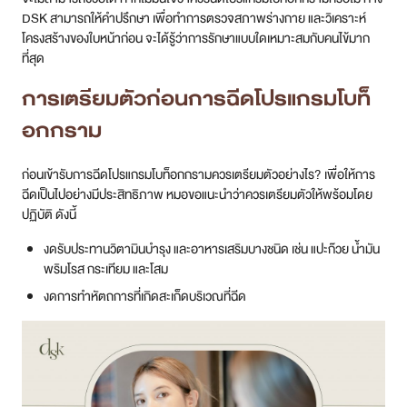
DSK สามารถให้คำปรึกษา เพื่อทำการตรวจสภาพร่างกาย และวิเคราะห์
โครงสร้างของใบหน้าก่อน จะได้รู้ว่าการรักษาแบบใดเหมาะสมกับคนไข้มาก
ที่สุด
การเตรียมตัวก่อนการฉีดโปรแกรมโบท็
อกกราม
ก่อนเข้ารับการฉีดโปรแกรมโบท็อกกรามควรเตรียมตัวอย่างไร? เพื่อให้การ
ฉีดเป็นไปอย่างมีประสิทธิภาพ หมอขอแนะนำว่าควรเตรียมตัวให้พร้อมโดย
ปฏิบัติ ดังนี้
งดรับประทานวิตามินบำรุง และอาหารเสริมบางชนิด เช่น แปะก๊วย น้ำมัน
พริมโรส กระเทียม และโสม
งดการทำหัตถการที่เกิดสะเก็ดบริเวณที่ฉีด