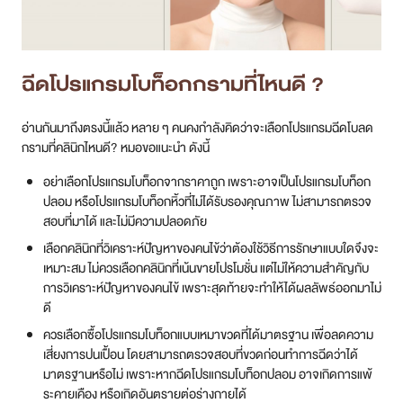
ฉีด
โปรแกรม
โบท็อกกรามที่ไหนดี ?
อ่านกันมาถึงตรงนี้แล้ว หลาย ๆ คนคงกำลังคิดว่าจะเลือกโปรแกรมฉีดโบลด
กรามที่คลินิกไหนดี? หมอขอแนะนำ ดังนี้
อย่าเลือกโปรแกรมโบท็อกจากราคาถูก เพราะอาจเป็นโปรแกรมโบท็อก
ปลอม หรือโปรแกรมโบท็อกหิ้วที่ไม่ได้รับรองคุณภาพ ไม่สามารถตรวจ
สอบที่มาได้ และไม่มีความปลอดภัย
เลือกคลินิกที่วิเคราะห์ปัญหาของคนไข้ว่าต้องใช้วิธีการรักษาแบบใดจึงจะ
เหมาะสม ไม่ควรเลือกคลินิกที่เน้นขายโปรโมชั่น แต่ไม่ให้ความสำคัญกับ
การวิเคราะห์ปัญหาของคนไข้ เพราะสุดท้ายจะทำให้ได้ผลลัพธ์ออกมาไม่
ดี
ควรเลือกซื้อโปรแกรมโบท็อกแบบเหมาขวดที่ได้มาตรฐาน เพื่อลดความ
เสี่ยงการปนเปื้อน โดยสามารถตรวจสอบที่ขวดก่อนทำการฉีดว่าได้
มาตรฐานหรือไม่ เพราะหากฉีดโปรแกรมโบท็อกปลอม อาจเกิดการแพ้
ระคายเคือง หรือเกิดอันตรายต่อร่างกายได้