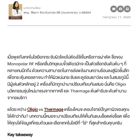
บทความโดย
พญ. พีรภา จิวะนันทประวัติ (หมอทราย) ว.58254
เคสรีวิว
กรกฎาคม 11, 2025
Case Review
วีดีโอรีวิว
เมื่อพูดถึงเทคโนโลยียกกระชับผิวโดยไม่ต้องใช้เข็มหรือการผ่าตัด ชื่อของ
บทความ
Monopolar RF หรือคลื่นวิทยุแบบขั้วเดียวมักจะเป็นตัวเลือกอันดับต้น ๆ ที่
หลายคนนึกถึง ด้วยความสามารถในการส่งพลังงานความร้อนลงสู่ผิวชั้นลึก
โปรโมชั่น
เพื่อกระตุ้นคอลลาเจน ทำให้ผิวแน่นกระชับและดูอ่อนเยาว์ลง และในสมรภูมินี้
มีผู้เล่นตัวหลักอยู่ 2 เครื่องที่มักถูกนำมาเปรียบเทียบกันเสมอ นั่นคือ Oligio
รายชื่อสาขา
นวัตกรรมรุ่นใหม่มาแรงจากเกาหลี และ Thermage ต้นตำรับระดับตำนาน
จากอเมริกา
สาขา Siam Paragon
แล้วระหว่าง
Oligio
vs
Thermage
เครื่องไหนจะตอบโจทย์ปัญหาผิวของคุณ
ได้ดีกว่ากัน? บทความนี้หมอจะมาเปรียบเทียบให้เห็นกันแบบช็อตต่อช็อต เพื่อ
สาขา Stadium One
ให้คุณได้ข้อมูลที่ครบถ้วนและเลือกเทคโนโลยีที่ “ใช่” ที่สุดสำหรับคุณครับ
Key takeaway
สาขา Asoke