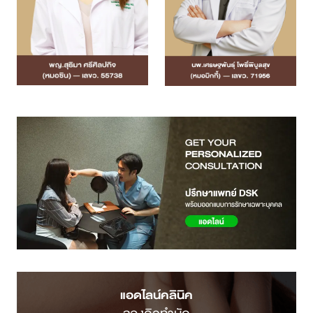
แอดไลน์คลินิค