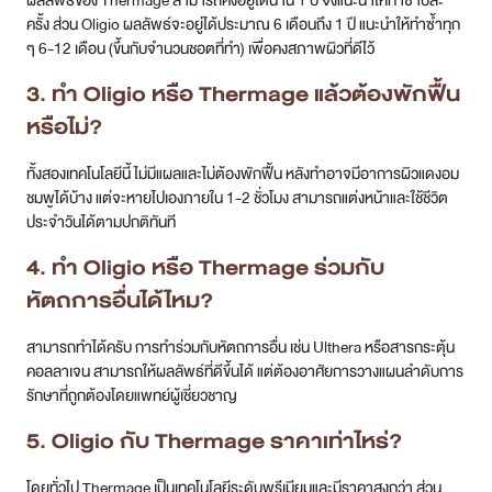
ผลลัพธ์ของ Thermage สามารถคงอยู่ได้นาน 1 ปี จึงแนะนำให้ทำซ้ำปีละ
ครั้ง ส่วน Oligio ผลลัพธ์จะอยู่ได้ประมาณ 6 เดือนถึง 1 ปี แนะนำให้ทำซ้ำทุก
ๆ 6-12 เดือน (ขึ้นกับจำนวนชอตที่ทำ) เพื่อคงสภาพผิวที่ดีไว้
3. ทำ Oligio หรือ Thermage แล้วต้องพักฟื้น
หรือไม่?
ทั้งสองเทคโนโลยีนี้ ไม่มีแผลและไม่ต้องพักฟื้น หลังทำอาจมีอาการผิวแดงอม
ชมพูได้บ้าง แต่จะหายไปเองภายใน 1-2 ชั่วโมง สามารถแต่งหน้าและใช้ชีวิต
ประจำวันได้ตามปกติทันที
4. ทำ Oligio หรือ Thermage ร่วมกับ
หัตถการอื่นได้ไหม?
สามารถทำได้ครับ การทำร่วมกับหัตถการอื่น เช่น Ulthera หรือสารกระตุ้น
คอลลาเจน สามารถให้ผลลัพธ์ที่ดีขึ้นได้ แต่ต้องอาศัยการวางแผนลำดับการ
รักษาที่ถูกต้องโดยแพทย์ผู้เชี่ยวชาญ
5. Oligio กับ Thermage ราคาเท่าไหร่?
โดยทั่วไป Thermage เป็นเทคโนโลยีระดับพรีเมียมและมีราคาสูงกว่า ส่วน