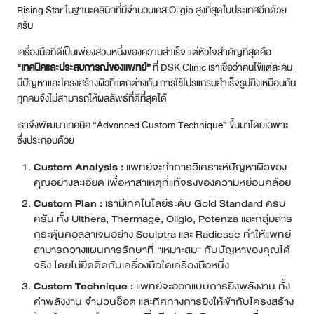
Rising Star ในฐานะคลินิกที่มีจำนวนเคส Oligio สูงที่สุดในประเทศอีกด้วย
ครับ
เครื่องมือที่ดีเป็นเพียงส่วนหนึ่งของความสำเร็จ แต่หัวใจสำคัญที่สุดคือ
“เทคนิคและประสบการณ์ของแพทย์”
ที่ DSK Clinic เราเชื่อว่าคนไข้แต่ละคน
มีปัญหาและโครงสร้างผิวที่แตกต่างกัน การใช้โปรแกรมสำเร็จรูปยิงเหมือนกัน
ทุกคนจึงไม่สามารถให้ผลลัพธ์ที่ดีที่สุดได้
เราจึงพัฒนาเทคนิค “Advanced Custom Technique” ขึ้นมาโดยเฉพาะ
ซึ่งประกอบด้วย
Custom Analysis :
แพทย์จะทำการวิเคราะห์ปัญหาผิวของ
คุณอย่างละเอียด เพื่อหาสาเหตุที่แท้จริงของความหย่อนคล้อย
Custom Plan :
เรามีเทคโนโลยีระดับ Gold Standard ครบ
ครัน ทั้ง Ulthera, Thermage, Oligio, Potenza และกลุ่มสาร
กระตุ้นคอลลาเจนอย่าง Sculptra และ Radiesse ทำให้แพทย์
สามารถวางแผนการรักษาที่ “เหมาะสม” กับปัญหาของคุณได้
จริง โดยไม่ยึดติดกับเครื่องมือใดเครื่องมือหนึ่ง
Custom Technique :
แพทย์จะออกแบบการยิงพลังงาน ทั้ง
ค่าพลังงาน จำนวนช็อต และทิศทางการยิงให้เข้ากับโครงสร้าง