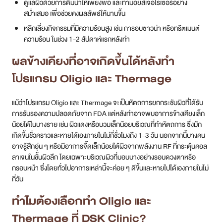
ดูแลผิวด้วยการดื่มน้ำให้เพียงพอ และทามอยส์เจอไรเซอร์อย่าง
สม่ำเสมอ เพื่อช่วยคงผลลัพธ์ให้นานขึ้น
หลีกเลี่ยงกิจกรรมที่มีความร้อนสูง เช่น การอบซาวน่า หรือทรีตเมนต์
ความร้อน ในช่วง 1-2 สัปดาห์แรกหลังทำ
ผลข้างเคียงที่อาจเกิดขึ้นได้หลังทำ
โปรแกรม Oligio และ Thermage
แม้ว่าโปรแกรม Oligio และ Thermage จะเป็นหัตถการยกกระชับผิวที่ได้รับ
การรับรองความปลอดภัยจาก FDA แต่หลังทำอาจพบอาการข้างเคียงเล็ก
น้อยได้ในบางราย เช่น ผิวแดงหรือบวมเล็กน้อยบริเวณที่ทำหัตถการ ซึ่งมัก
เกิดขึ้นชั่วคราวและหายได้เองภายในไม่กี่ชั่วโมงถึง 1-3 วัน นอกจากนี้บางคน
อาจรู้สึกอุ่น ๆ หรือมีอาการจี๊ดเล็กน้อยใต้ผิวจากพลังงาน RF ที่กระตุ้นคอล
ลาเจนในชั้นผิวลึก โดยเฉพาะบริเวณผิวที่บอบบางอย่างรอบดวงตาหรือ
กรอบหน้า ซึ่งโดยทั่วไปอาการเหล่านี้จะค่อย ๆ ดีขึ้นและหายไปได้เองภายในไม่
กี่วัน
ทำไมต้องเลือกทำ Oligio และ
Thermage ที่ DSK Clinic?