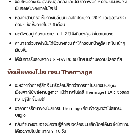
ช่วยให้ผิวกระชับ รูขุมขนดูเล็กลง และปรับสภาพผิวให้เรียบเนียนขึ้น ซึ่ง
เป็นจุดเด่นของเทคโนโลยีนี้
หลังทำสามารถเห็นการเปลี่ยนแปลงได้ประมาณ 20% และผลลัพธ์จะ
ค่อย ๆ ชัดขึ้นภายใน 2-6 เดือน
ผลลัพธ์อยู่ได้นานประมาณ 1-2 ปี จึงถือว่าคุ้มค่าในระยะยาว
สามารถช่วยลดไขมันใต้ผิวบางส่วน ทำให้กรอบหน้าดูชัดและใบหน้าดู
เรียวขึ้น
ได้รับการรับรองจาก US FDA และ อย.ไทย ในด้านความปลอดภัย
ข้อเสียของ
โปรแกรม
Thermage
ระหว่างทำอาจรู้สึกเจ็บหรือร้อนลึกกว่าการทำโปรแกรม Oligio
เนื่องจากใช้พลังงานสูงกว่า แม้ว่าเทคโนโลยี Thermage FLX จะช่วยลด
ความรู้สึกเจ็บลงได้
ราคาการรักษาของโปรแกรม Thermage ค่อนข้างสูงกว่าโปรแกรม
Oligio
หลังทำบางรายอาจมีความรู้สึกเสียวหรือระบมเล็กน้อยใต้ผิว ซึ่งมักหาย
ได้เองภายในประมาณ 3-10 วัน