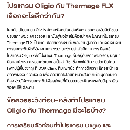
โปรแกรม Oligio กับ Thermage FLX
เลือกอะไรดีกว่ากัน?
โดยทั่วไปโปรแกรม Oligio มักถูกจัดอยู่ในกลุ่มหัตถการยกกระชับผิวที่ช่วย
ปรับสภาพผิว ลดริ้วรอย และฟื้นฟูผิวโดยไม่ต้องผ่าตัด ในขณะที่โปรแกรม
Thermage FLX เป็นเทคโนโลยียกกระชับที่มีพลังงานสูงกว่า และโดดเด่นด้าน
การยกกระชับผิวที่ชัดเจนและยาวนานกว่า อย่างไรก็ตาม การเลือกใช้
โปรแกรม Oligio หรือโปรแกรม Thermage ขึ้นอยู่กับสภาพผิว อายุ ปัญหา
ผิว และเป้าหมายของแต่ละบุคคลเป็นสำคัญ ซึ่งควรได้รับการประเมินโดย
แพทย์ผู้เชี่ยวชาญ ที่ DSK Clinic ทีมแพทย์จะทำการวิเคราะห์โครงหน้าและ
สภาพผิวอย่างละเอียด เพื่อเลือกเทคโนโลยีที่เหมาะสมกับแต่ละบุคคลมาก
ที่สุด ช่วยให้การยกกระชับได้ผลลัพธ์ที่เป็นธรรมชาติและตรงกับปัญหาผิว
ของคนไข้แต่ละคน
ข้อควรระวังก่อน-หลังทำโปรแกรม
Oligio กับ Thermage มีอะไรบ้าง?
การเตรียมตัวก่อนทำโปรแกรม Oligio และ