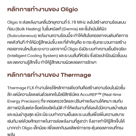
หลักการทำงานของ Oligio
Oligio จะส่งพลังงานคลื่นวิทยุความถี่ 6.78 MHz ลงไปสร้างความร้อนแบบ
ก้อน (Bulk Heating) ในชั้นหนังแท้ (Dermis) และชั้นไขมันใต้ผิว
(Subcutaneous) พลังงานความร้อนนี้จะทำให้เส้นใยคอลลาเจนเดิมเกิดการ
หดตัวทันที ทำให้ผิวรู้สึกแน่นขึ้น และที่สำคัญคือ จะกระตุ้นกระบวนการสร้าง
คอลลาเจนใหม่ในระยะยาว นอกจากนี้ Oligio ยังมีระบบทำความเย็นอัจฉริยะ
(Intelligent Cooling System) และระบบสั่นที่หัวยิง ซึ่งช่วยปกป้องผิวชั้นบน
และลดความรู้สึกเจ็บ ทำให้รู้สึกสบายผิวตลอดการรักษา
หลักการทำงานของ Thermage
Thermage FLX ทำงานโดยใช้หลักการเดียวกันคือสร้างความร้อนในผิวชั้น
ลึก แต่มีความโดดเด่นด้วยเทคโนโลยีสิทธิบัตร AccuREP™ (Real-time
Energy Precision) ที่จะคอยตรวจวัดและปรับค่าพลังงานให้เหมาะสมกับ
สภาพผิวในแต่ละช็อตโดยอัตโนมัติ ทำให้พลังงานที่ส่งลงไปมีความสม่ำเสมอ
และแม่นยำสูงสุด แม้จะมีระบบทำความเย็นและระบบสั่นเพื่อเพิ่มความสบาย
เช่นกัน แต่ด้วยศักยภาพในการส่งพลังงานที่สูงกว่า จึงอาจทำให้รู้สึกเจ็บได้
มากกว่า Oligio เล็กน้อย เพื่อแลกกับผลลัพธ์การกระตุ้นคอลลาเจนที่ทรง
พลัง