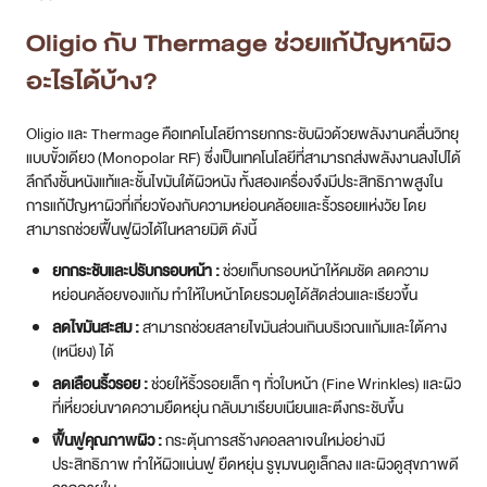
Oligio กับ Thermage ช่วยแก้ปัญหาผิว
อะไรได้บ้าง?
Oligio และ Thermage คือเทคโนโลยีการยกกระชับผิวด้วยพลังงานคลื่นวิทยุ
แบบขั้วเดียว (Monopolar RF) ซึ่งเป็นเทคโนโลยีที่สามารถส่งพลังงานลงไปได้
ลึกถึงชั้นหนังแท้และชั้นไขมันใต้ผิวหนัง ทั้งสองเครื่องจึงมีประสิทธิภาพสูงใน
การแก้ปัญหาผิวที่เกี่ยวข้องกับความหย่อนคล้อยและริ้วรอยแห่งวัย โดย
สามารถช่วยฟื้นฟูผิวได้ในหลายมิติ ดังนี้
ยกกระชับและปรับกรอบหน้า :
ช่วยเก็บกรอบหน้าให้คมชัด ลดความ
หย่อนคล้อยของแก้ม ทำให้ใบหน้าโดยรวมดูได้สัดส่วนและเรียวขึ้น
ลดไขมันสะสม :
สามารถช่วยสลายไขมันส่วนเกินบริเวณแก้มและใต้คาง
(เหนียง) ได้
ลดเลือนริ้วรอย :
ช่วยให้ริ้วรอยเล็ก ๆ ทั่วใบหน้า (Fine Wrinkles) และผิว
ที่เหี่ยวย่นขาดความยืดหยุ่น กลับมาเรียบเนียนและตึงกระชับขึ้น
ฟื้นฟูคุณภาพผิว :
กระตุ้นการสร้างคอลลาเจนใหม่อย่างมี
ประสิทธิภาพ ทำให้ผิวแน่นฟู ยืดหยุ่น รูขุมขนดูเล็กลง และผิวดูสุขภาพดี