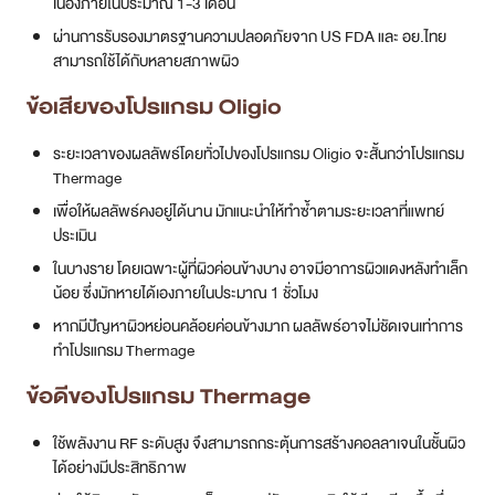
เนื่องภายในประมาณ 1-3 เดือน
ผ่านการรับรองมาตรฐานความปลอดภัยจาก US FDA และ อย.ไทย
สามารถใช้ได้กับหลายสภาพผิว
ข้อเสียของ
โปรแกรม Oligio
ระยะเวลาของผลลัพธ์โดยทั่วไปของโปรแกรม Oligio จะสั้นกว่าโปรแกรม
Thermage
เพื่อให้ผลลัพธ์คงอยู่ได้นาน มักแนะนำให้ทำซ้ำตามระยะเวลาที่แพทย์
ประเมิน
ในบางราย โดยเฉพาะผู้ที่ผิวค่อนข้างบาง อาจมีอาการผิวแดงหลังทำเล็ก
น้อย ซึ่งมักหายได้เองภายในประมาณ 1 ชั่วโมง
หากมีปัญหาผิวหย่อนคล้อยค่อนข้างมาก ผลลัพธ์อาจไม่ชัดเจนเท่าการ
ทำโปรแกรม Thermage
ข้อดีของ
โปรแกรม
Thermage
ใช้พลังงาน RF ระดับสูง จึงสามารถกระตุ้นการสร้างคอลลาเจนในชั้นผิว
ได้อย่างมีประสิทธิภาพ