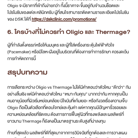
Oligio จะมีราคาที่เข้าถึงง่ายกว่า ทั้งนี้ราคาจะขึ้นอยู่กับจำนวนช็อตและ
โปรโมชันของแต่ละคลินิกครับ ผู้ที่สนใจสามารถติดตามรายละเอียดโปรโมชัน
ของ DSK ได้ที่
https://dskclinic.com/promotions/
6. ใครบ้างที่ไม่ควรทำ Oligio และ Thermage?
ผู้ที่กำลังตั้งครรภ์หรือให้นมบุตร และผู้ที่ใส่เครื่องกระตุ้นไฟฟ้าหัวใจ
(Pacemaker) หรือมีโลหะฝังอยู่ในบริเวณที่ต้องการทำการรักษา ควรงดเว้น
การทำหัตถการนี้
สรุปบทความ
การเลือกระหว่าง Oligio vs Thermage ไม่ได้มีคำตอบว่าตัวไหน “ดีกว่า” กัน
อย่างสิ้นเชิง แต่มีคำตอบว่าตัวไหน “เหมาะกับคุณ” มากกว่ากัน หากคุณเป็น
คนอายุน้อยที่ผิวเริ่มหย่อนคล้อย มีไขมันที่แก้มเยอะ หรือกังวลเรื่องความเจ็บ
Oligio ถือเป็นตัวเลือกที่ตอบโจทย์และคุ้มค่า แต่หากคุณมีปัญหาริ้วรอยและ
ความหย่อนคล้อยที่ชัดเจน ต้องการการฟื้นฟูผิวที่ทรงพลังและผลลัพธ์ที่
ยาวนาน Thermage ก็ยังคงเป็นมาตรฐานระดับสูงที่น่าลงทุน
ท้ายที่สุดแล้ว ผลลัพธ์ที่ดีที่สุดมาจากการวินิจฉัยที่ถูกต้องและการวางแผน