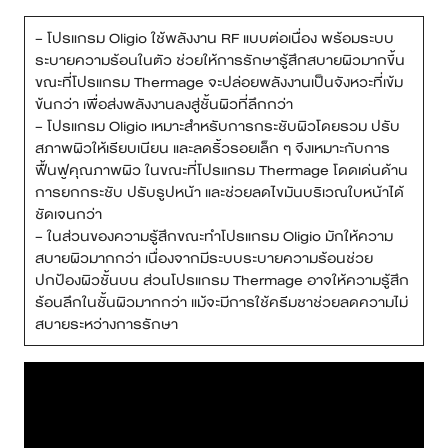
สาขา MRT สุทธิสาร
– โปรแกรม Oligio ใช้พลังงาน RF แบบต่อเนื่อง พร้อมระบบ
ระบายความร้อนในตัว ช่วยให้การรักษารู้สึกสบายผิวมากขึ้น
ขณะที่โปรแกรม Thermage จะปล่อยพลังงานเป็นจังหวะที่เข้ม
สาขา เซ็นทรัลปิ่นเกล้า
ข้นกว่า เพื่อส่งพลังงานลงสู่ชั้นผิวที่ลึกกว่า
– โปรแกรม Oligio เหมาะสำหรับการกระชับผิวโดยรวม ปรับ
สาขา บางนา
สภาพผิวให้เรียบเนียน และลดริ้วรอยเล็ก ๆ จึงเหมาะกับการ
ฟื้นฟูคุณภาพผิว ในขณะที่โปรแกรม Thermage โดดเด่นด้าน
สาขา CDC
การยกกระชับ ปรับรูปหน้า และช่วยลดไขมันบริเวณใบหน้าได้
ชัดเจนกว่า
สาขา นครปฐม
– ในส่วนของความรู้สึกขณะทำโปรแกรม Oligio มักให้ความ
สบายผิวมากกว่า เนื่องจากมีระบบระบายความร้อนช่วย
ไทย
ปกป้องผิวชั้นบน ส่วนโปรแกรม Thermage อาจให้ความรู้สึก
ร้อนลึกในชั้นผิวมากกว่า แม้จะมีการใช้ครีมชาช่วยลดความไม่
สบายระหว่างการรักษา