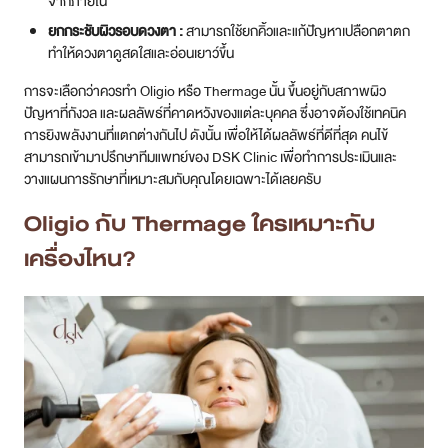
จากภายใน
ยกกระชับผิวรอบดวงตา :
สามารถใช้ยกคิ้วและแก้ปัญหาเปลือกตาตก
ทำให้ดวงตาดูสดใสและอ่อนเยาว์ขึ้น
การจะเลือกว่าควรทำ Oligio หรือ Thermage นั้น ขึ้นอยู่กับสภาพผิว
ปัญหาที่กังวล และผลลัพธ์ที่คาดหวังของแต่ละบุคคล ซึ่งอาจต้องใช้เทคนิค
การยิงพลังงานที่แตกต่างกันไป ดังนั้น เพื่อให้ได้ผลลัพธ์ที่ดีที่สุด คนไข้
สามารถเข้ามาปรึกษาทีมแพทย์ของ DSK Clinic เพื่อทำการประเมินและ
วางแผนการรักษาที่เหมาะสมกับคุณโดยเฉพาะได้เลยครับ
Oligio กับ Thermage ใครเหมาะกับ
เครื่องไหน?