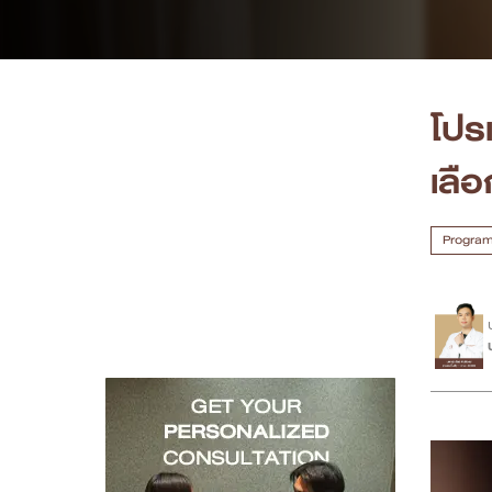
เคสรีวิว
Case Review
โปร
วีดีโอรีวิว
เลื
บทความ
Program 
โปรโมชั่น
รายชื่อสาขา
สาขา Siam Paragon
สาขา Stadium One
สาขา Asoke