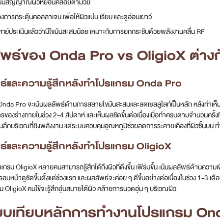
่เริ่มมีสัญญาณผิวหย่อนคล้อยตามวัย
ต้องการกระตุ้นคอลลาเจน เพื่อให้ผิวแน่น เรียบ และดูอ่อนเยาว์
่แพทย์ประเมินแล้วว่ามีไขมันสะสมน้อย เหมาะกับการยกกระชับด้วยพลังงานคลื่น RF
พธ์ของ Onda Pro vs OligioX ต่างก
ธ์และความรู้สึกหลังทำโปรแกรม Onda Pro
nda Pro จะเน้นผลลัพธ์ด้านการสลายไขมันสะสมและลดเซลลูไลท์เป็นหลัก หลังทำเห็น
ของร่างกายในช่วง 2-4 สัปดาห์ และเห็นผลชัดขึ้นต่อเนื่องเมื่อทำครบตามจำนวนครั้งที
อนลึกบริเวณที่ยิงพลังงาน แต่ระบบควบคุมอุณหภูมิช่วยลดการระคายเคืองที่ผิวชั้นบน ทำ
ธ์และความรู้สึกหลังทำโปรแกรม OligioX
แกรม OligioX หลายคนสามารถรู้สึกได้ถึงผิวที่ตึงขึ้น เฟิร์มขึ้น เน้นผลลัพธ์ด้านคว
รอบหน้าดูชัดขึ้นตั้งแต่ช่วงแรก และผลลัพธ์จะค่อย ๆ ดีขึ้นอย่างต่อเนื่องในช่วง 1-3 เ
 OligioX คนไข้จะรู้สึกอุ่นสบายใต้ผิว คล้ายการนวดอุ่น ๆ บริเวณผิว
ียบเทียบหลักการทำงานโปรแกรม Ond