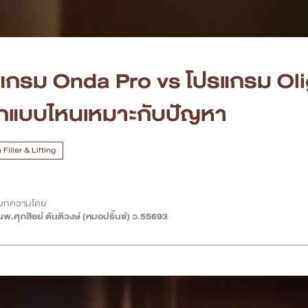
แกรม Onda Pro vs โปรแกรม Olig
อกแบบไหนเหมาะกับปัญหา
Filler & Lifting
บทความโดย
นพ.ศุภสิธย์ ตันติวงษ์ (หมอปริ้นซ์) ว.55693