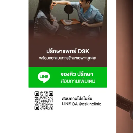
สาขา MRT สุทธิสาร
สาขา เซ็นทรัลปิ่นเกล้า
สาขา บางนา
สาขา CDC
สาขา นครปฐม
ไทย