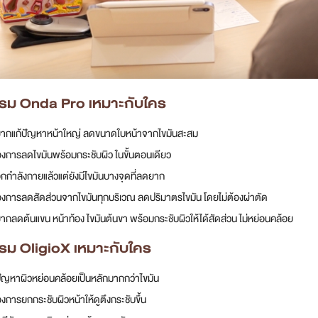
รม Onda Pro เหมาะกับใคร
่อยากแก้ปัญหาหน้าใหญ่ ลดขนาดใบหน้าจากไขมันสะสม
่ต้องการลดไขมันพร้อมกระชับผิว ในขั้นตอนเดียว
่ออกกำลังกายแล้วแต่ยังมีไขมันบางจุดที่ลดยาก
่ต้องการลดสัดส่วนจากไขมันทุกบริเวณ ลดปริมาตรไขมัน โดยไม่ต้องผ่าตัด
่อยากลดต้นแขน หน้าท้อง ไขมันต้นขา พร้อมกระชับผิวให้ได้สัดส่วน ไม่หย่อนคล้อย
รม OligioX เหมาะกับใคร
่มีปัญหาผิวหย่อนคล้อยเป็นหลักมากกว่าไขมัน
ต้องการยกกระชับผิวหน้าให้ดูตึงกระชับขึ้น