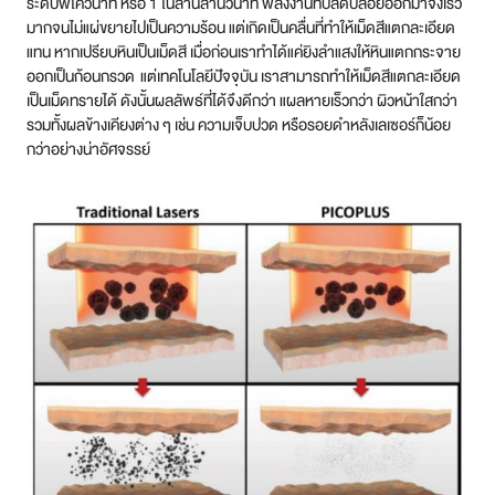
ระดับพิโควินาที หรือ 1 ในล้านล้านวินาที พลังงานที่ปลดปล่อยออกมาจึงเร็ว
มากจนไม่แผ่ขยายไปเป็นความร้อน แต่เกิดเป็นคลื่นที่ทำให้เม็ดสีแตกละเอียด
สาขา MRT สุทธิสาร
แทน หากเปรียบหินเป็นเม็ดสี เมื่อก่อนเราทำได้แค่ยิงลำแสงให้หินแตกกระจาย
ออกเป็นก้อนกรวด แต่เทคโนโลยีปัจจุบัน เราสามารถทำให้เม็ดสีแตกละเอียด
สาขา เซ็นทรัลปิ่นเกล้า
เป็นเม็ดทรายได้ ดังนั้นผลลัพธ์ที่ได้จึงดีกว่า แผลหายเร็วกว่า ผิวหน้าใสกว่า
รวมทั้งผลข้างเคียงต่าง ๆ เช่น ความเจ็บปวด หรือรอยดำหลังเลเซอร์ก็น้อย
สาขา บางนา
กว่าอย่างน่าอัศจรรย์
สาขา CDC
สาขา นครปฐม
ไทย