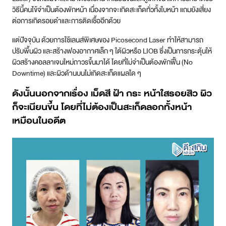
วิธีนี้คนไข้จำเป็นต้องพักหน้า เนื่องจากจะเกิดสะเก็ดทั่วทั้งใบหน้า แถมยังเสี่ยง
ต่อการเกิดรอยดำและการติดเชื้ออีกด้วย
แต่ปัจจุบัน ด้วยการใช้เลนส์พิเศษของ Picosecond Laser ทำให้สามารถ
ปรับพื้นผิว และสร้างฟองอากาศเล็ก ๆ ใต้ผิวหรือ LIOB ซึ่งเป็นการกระตุ้นให้
ผิวสร้างคอลลาเจนใหม่ถาวรขึ้นมาได้ โดยที่ไม่จำเป็นต้องพักฟื้น (No
Downtime) และผิวด้านบนไม่เกิดสะเก็ดแผลใด ๆ
ดังนั้นนอกจากเรื่อง เม็ดสี ฝ้า กระ หน้าใสรอยสิว ผิว
ก็จะเนียนขึ้น โดยที่ไม่ต้องเป็นสะเก็ดลอกทั้งหน้า
เหมือนในอดีต