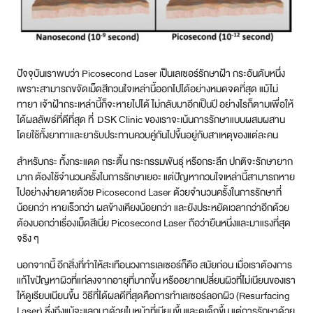
ปัจจุบันเราพบว่า Picosecond Laser เป็นเลเซอร์รักษาฝ้า กระอันดับหนึ่ง
เพราะสามารถขจัดเม็ดสีกวนใจเหล่านี้ออกไปได้อย่างหมดจดที่สุด แม้ไม่
ทายา เจ้าฝ้ากระเหล่านี้ก็จะหายไปได้ ไม่กลับมาอีกเป็นปี อย่างไรก็ตามเพื่อให้
ได้ผลลัพธ์ที่ดีที่สุด ที่ DSK Clinic ของเราจะเน้นการรักษาแบบผสมผสาน
โดยใช้ทั้งยาทาและยารับประทานควบคู่กันไปขึ้นอยู่กับสาเหตุของแต่ละคน
สำหรับกระ ทั้งกระแดด กระตื้น กระกรรมพันธุ์ หรือกระลึก ปกติจะรักษายาก
มาก ต้องใช้จำนวนครั้งในการรักษาเยอะ แต่ปัญหากวนใจเหล่านี้สามารถหาย
ไปอย่างง่ายดายด้วย Picosecond Laser ด้วยจำนวนครั้งในการรักษาที่
น้อยกว่า หายเร็วกว่า ผลข้างเคียงน้อยกว่า และยังประหยัดเวลากว่าอีกด้วย
ต้องบอกว่าเรื่องเม็ดสีเนี่ย Picosecond Laser ถือว่ายืนหนึ่งและมาแรงที่สุด
จริง ๆ
นอกจากนี้ อีกสิ่งที่ทำให้สะเทือนวงการเลเซอร์ก็คือ สมัยก่อน เมื่อเราต้องการ
แก้ไขปัญหาผิวที่แก่ลงจากอายุที่มากขึ้น หรืออยากเปลี่ยนผิวที่ไม่เนียนของเรา
ให้ดูเรียบเนียนขึ้น วิธีที่ได้ผลดีที่สุดคือการทำเลเซอร์ลอกผิว (Resurfacing
Laser) ซึ่งถึงแม้จะแลกมาด้วยใบหน้าที่เนียนขึ้นและดูเด็กขึ้น แต่การรักษาด้วย