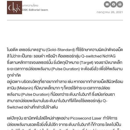
บทความโดย
DSK Editorial team
กรกฎาคม 26, 2021
เคสรีวิว
Case Review
วีดีโอรีวิว
ในอดีต เลเซอร์มาตรฐาน (Gold-Standard) ที่ใช้รักษาความผิดปกติของเม็ด
บทความ
สี ไม่ว่าจะเป็นกระ รอยดำ หรือฝ้า คือเลเซอร์กลุ่ม Q-switched NdYAG
ซึ่งตามหลักการของเลเซอร์นั้น ยิ่งวัตถุเป้าหมาย (Target) ของเรามีขนาดเล็ก
ระยะเวลาการปล่อยพลังงาน (Pulse Duration) จะต้องยิ่งไว เพื่อให้พลังงาน
โปรโมชั่น
ถูกจำกัด
อยู่เฉพาะบริเวณวัตถุที่เราอยากทำลาย เช่น หากอยากทำลายเม็ดสีผิวหรือเม
รายชื่อสาขา
ลานิน (Melanin) ที่มีขนาดเล็กมาก ๆ ก็ควรใช้ค่าระยะเวลาการปล่อย
พลังงาน (Pulse Duration) ที่น้อยกว่าระดับนาโนวินาที ซึ่งสมัยก่อนเรา
สามารถปล่อยพลังงานในระดับนาโนวินาทีได้โดยใช้เลเซอร์กลุ่ม Q-
สาขา Siam Paragon
Switched อย่างที่กล่าวไปข้างต้น
สาขา Stadium One
แต่ปัจจุบัน เรามีเทคโนโลยีใหม่ล่าสุดอย่าง Picosecond Laser ทำให้การ
ปล่อยพลังงานรวดเร็วยิ่งขึ้นไปอีก จากระดับนาโนวินาที ก็ก้าวกระโดดไปเป็น
สาขา Asoke