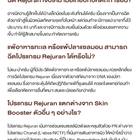
ฉีด Rejuran เจ็บไหม เมื่อเทียบกับหัตถการอื่น?
อาจมีความรู้สึกเจ็บได้บ้างเล็กน้อยในระดับที่ทนได้ครับ เนื่องจากเป็นการฉีด
ตัวยาเข้าสู่ชั้นผิวหนังแท้หลายจุดทั่วใบหน้า แต่ก่อนทำจะมีการแปะยาชาทิ้งไว้
ประมาณ 45 นาที และอาจมีการประคบเย็นร่วมด้วย เพื่อช่วยบรรเทาความ
เจ็บ ทำให้รู้สึกสบายขึ้นขณะทำหัตถการครับ
แพ้อาหารทะเล หรือแพ้ปลาแซลมอน สามารถ
ฉีดโปรแกรม Rejuran ได้หรือไม่?
ไม่แนะนำครับ ผู้ที่มีประวัติแพ้อาหารทะเล หรือแพ้ปลาแซลมอน ควรหลีกเลี่ยง
การฉีดโปรแกรม Rejuran เนื่องจากตัวยาสกัดมาจาก DNA ของปลา
แซลมอน ซึ่งอาจกระตุ้นให้เกิดปฏิกิริยาแพ้ที่รุนแรงได้ ควรแจ้งแพทย์ก่อนทำ
เพื่อเลือกหัตถการอื่นที่เหมาะสมและปลอดภัยกว่าครับ
โปรแกรม Rejuran แตกต่างจาก Skin
Booster ตัวอื่น ๆ อย่างไร?
โปรแกรม Rejuran เน้นการซ่อมแซมเซลล์ผิวพังและหลุมสิวด้วย PN ต่างจาก
โปรแกรม Chanel (L’ebss/NCTF) ที่เน้นการเติมอาหารผิว ให้หน้าใสฉ่ำวาว
และต่างจากโปรแกรม Profhilo ที่เป็น Bio-Remodeling (HA เข้มข้น) เน้น