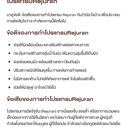
โปรแกรมRejuran
มาดูข้อดี-ข้อเสียของการทำโปรแกรม Rejuran กันว่ามีอะไรบ้าง เพื่อประกอบ
การตัดสินใจว่าจะทำหัตถการนี้ดีหรือไม่
ข้อดีของการทำโปรแกรมRejuran
ช่วยให้ผิวเรียบเนียน และเสริมสร้างคอลลาเจนถาวร
กระตุ้นการสร้างสารอุ้มน้ำในผิว เพิ่มความชุ่มชื้นให้กับผิว
ช่วยซ่อมแซมผิว พร้อมสร้างเกราะป้องกันผิว
ปรับสภาพผิวให้สมดุลขึ้น ภายหลังการทำเลเซอร์
ไม่มีสารตกค้าง ไม่ก่อให้เกิดอาการแพ้ จึงไม่ต้องพักฟื้น
ช่วยให้ผิวดูฟู เงาโกลว์ ได้เร็ว
ข้อเสียของการทำโปรแกรมRejuran
โปรแกรมการฉีดรีจูรัน (Rejuran) อาจมีรอยเข็ม รอยช้ำ หรืออาการบวมแดง
เล็กน้อยจากการใช้เข็มฉีดยา และไม่เหมาะกับผู้ที่แพ้อาหารทะเล ผู้หญิงที่
กำลังตั้งครรภ์และให้นมบุตร ผู้ที่มีโรคประจำตัวอย่างโรคภูมิแพ้ตัวเอง โรคเยื่อ