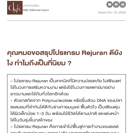
บทความโดย
DSK Editorial team
พฤษภาคม 16, 2025
เคสรีวิว
Case Review
วีดีโอรีวิว
คุณหมอขอสรุปโปรแกรม Rejuran ดียัง
บทความ
ไง ทำไมถึงเป็นที่นิยม ?
โปรโมชั่น
– โปรแกรม Rejuran เป็นเทคนิคที่มีความปลอดภัย ไม่เพียงแค่
ใช้ในวงการเสริมความงาม แต่ยังใช้ในวงการแพทย์มาอย่าง
รายชื่อสาขา
ยาวนานและใช้กันทั่วโลกอีกด้วย
– ตัวยาสกัดจาก Polynucleotide หรือชิ้นส่วน DNA ของปลา
สาขา Siam Paragon
แซลมอนที่เข้ากันได้ดีกับร่างกายมนุษย์ ฟื้นตัวไว เป็นเพียงตุ่ม
ใต้ผิวเล็กน้อย 1-3 วัน พร้อมใช้ชีวิตได้ตามปกติ และแต่งหน้า
สาขา Stadium One
ได้ในวันรุ่งขึ้นกลไกของ
– โปรแกรม Rejuran คือการเข้าไปฟื้นฟูการทำงานของเซลล์
สาขา Asoke
กระตุ้นการซ่อมแซม การแบ่งตัว และการสร้างคอลลาเจนของ