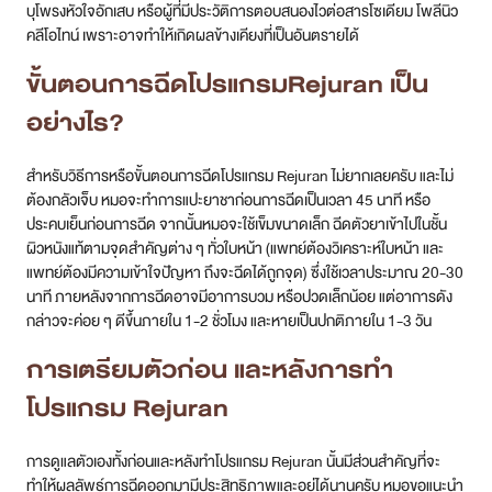
บุโพรงหัวใจอักเสบ หรือผู้ที่มีประวัติการตอบสนองไวต่อสารโซเดียม โพลีนิว
คลีโอไทน์ เพราะอาจทำให้เกิดผลข้างเคียงที่เป็นอันตรายได้
ขั้นตอนการฉีดโปรแกรมRejuran เป็น
อย่างไร?
สำหรับวิธีการหรือขั้นตอนการฉีดโปรแกรม Rejuran ไม่ยากเลยครับ และไม่
ต้องกลัวเจ็บ หมอจะทำการแปะยาชาก่อนการฉีดเป็นเวลา 45 นาที หรือ
ประคบเย็นก่อนการฉีด จากนั้นหมอจะใช้เข็มขนาดเล็ก ฉีดตัวยาเข้าไปในชั้น
ผิวหนังแท้ตามจุดสำคัญต่าง ๆ ทั่วใบหน้า (แพทย์ต้องวิเคราะห์ใบหน้า และ
แพทย์ต้องมีความเข้าใจปัญหา ถึงจะฉีดได้ถูกจุด) ซึ่งใช้เวลาประมาณ 20-30
นาที ภายหลังจากการฉีดอาจมีอาการบวม หรือปวดเล็กน้อย แต่อาการดัง
กล่าวจะค่อย ๆ ดีขึ้นภายใน 1-2 ชั่วโมง และหายเป็นปกติภายใน 1-3 วัน
การเตรียมตัวก่อน และหลังการทำ
โปรแกรม
Rejuran
การดูแลตัวเองทั้งก่อนและหลังทำโปรแกรม Rejuran นั้นมีส่วนสำคัญที่จะ
ทำให้ผลลัพธ์การฉีดออกมามีประสิทธิภาพและอยู่ได้นานครับ หมอขอแนะนำ