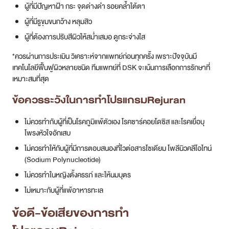
ผู้ที่มีปัญหาฝ้า กระ จุดด่างดำ รอยคล้ำใต้ตา
ผู้ที่มีรูขุมขนกว้าง หลุมสิว
ผู้ที่ต้องการปรับสีผิวให้สม่ำเสมอ ดูกระจ่างใส
*ควรผ่านการประเมิน วิเคราะห์จากแพทย์ก่อนทุกครั้ง เพราะปัจจุบันมี
เทคโนโลยีฟื้นฟูผิวหลายชนิด ทีมแพทย์ที่ DSK จะเน้นการเลือกการรักษาที่
เหมาะสมที่สุด
ข้อควรระวังในการทำโปรแกรมRejuran
ไม่ควรทำกับผู้ที่เป็นโรคภูมิแพ้ตัวเอง โรคซาร์คอยโดซิส และโรคเยื่อบุ
โพรงหัวใจอักเสบ
ไม่ควรทำให้กับผู้ที่มีการตอบสนองที่ไวต่อสารโซเดียม โพลีนิวคลีโอไทน์
(Sodium Polynucleotide)
ไม่ควรทำในหญิงตั้งครรภ์ และให้นมบุตร
ไม่เหมาะกับผู้ที่แพ้อาหารทะเล
ข้อดี-ข้อเสียของการทำ