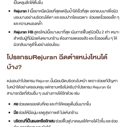
เป็นหลุมลึกให้ตื้นขึ้น
Rejuran I
เนื้อยาหนืดน้อยที่สุดแต่อุ้มน้ำได้เร็วที่สุด ออกแบบมาเพื่อผิว
บอบบางอย่างบริเวณใต้ตา และรอบปากโดยเฉพาะ ช่วยลดริ้วรอยเล็ก ๆ
และความหมองคล้ำ
Rejuran HB
สูตรใหม่เนื้อบางเบาที่สุด เน้นการฟื้นฟูผิวเป็น 2 เท่า เหมาะ
สำหรับผู้ที่มีผิวแห้งหยาบกร้าน ต้องการลดรอยสิว และริ้วรอยตื้น ๆ ให้
ผิวกลับมาดูดีขึ้นอย่างอ่อนโยน
โปรแกรมRejuran ฉีดตำแหน่งไหนได้
บ้าง?
แน่นอนว่าโปรแกรม Rejuran นั้นนิยมฉีดบริเวณใบหน้า เพราะช่วยแก้ปัญหา
ใบหน้าได้อย่างครอบคลุม แต่ทราบหรือไม่ครับว่าโปรแกรม Rejuran ยัง
สามารถฉีดที่ส่วนอื่น ๆ บนร่างกายได้อีกด้วย เช่น
คอ
ช่วยลดรอยพับที่คอ และทำให้คอดูเต็มอิ่มมากขึ้น
มือ
ช่วยให้มือนุ่ม แลดูสุขภาพดี ไม่แห้งกร้าน
บริเวณที่เป็นแผลหรืออักเสบ
ช่วยฟื้นฟูบาดแผลให้หายได้ไวขึ้น และช่วย