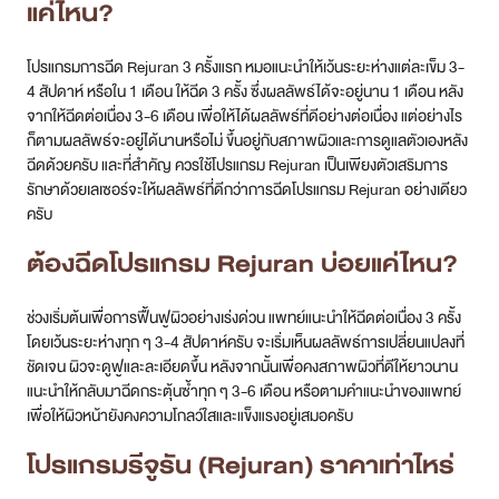
แค่ไหน?
โปรแกรมการฉีด Rejuran 3 ครั้งแรก หมอแนะนำให้เว้นระยะห่างแต่ละเข็ม 3-
4 สัปดาห์ หรือใน 1 เดือน ให้ฉีด 3 ครั้ง ซึ่งผลลัพธ์ได้จะอยู่นาน 1 เดือน หลัง
จากให้ฉีดต่อเนื่อง 3-6 เดือน เพื่อให้ได้ผลลัพธ์ที่ดีอย่างต่อเนื่อง แต่อย่างไร
ก็ตามผลลัพธ์จะอยู่ได้นานหรือไม่ ขึ้นอยู่กับสภาพผิวและการดูแลตัวเองหลัง
ฉีดด้วยครับ และที่สำคัญ ควรใช้โปรแกรม Rejuran เป็นเพียงตัวเสริมการ
รักษาด้วยเลเซอร์จะให้ผลลัพธ์ที่ดีกว่าการฉีดโปรแกรม Rejuran อย่างเดียว
ครับ
ต้องฉีดโปรแกรม Rejuran บ่อยแค่ไหน?
ช่วงเริ่มต้นเพื่อการฟื้นฟูผิวอย่างเร่งด่วน แพทย์แนะนำให้ฉีดต่อเนื่อง 3 ครั้ง
โดยเว้นระยะห่างทุก ๆ 3-4 สัปดาห์ครับ จะเริ่มเห็นผลลัพธ์การเปลี่ยนแปลงที่
ชัดเจน ผิวจะดูฟูและละเอียดขึ้น หลังจากนั้นเพื่อคงสภาพผิวที่ดีให้ยาวนาน
แนะนำให้กลับมาฉีดกระตุ้นซ้ำทุก ๆ 3-6 เดือน หรือตามคำแนะนำของแพทย์
เพื่อให้ผิวหน้ายังคงความโกลว์ใสและแข็งแรงอยู่เสมอครับ
โปรแกรมรีจูรัน (Rejuran) ราคาเท่าไหร่