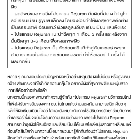
ผิว
สาขา MRT สุทธิสาร
– ผลลัพธ์ของการฉีดโปรแกรม Rejuran คือผิวที่สว่าง ใส ดูโก
ลว์ เรียบเนียน รูขุมขนเล็กลง โดยจะช่วยทำให้ผิวสุขภาพดีอย่าง
สาขา เซ็นทรัลปิ่นเกล้า
เป็นธรรมชาติ อ่อนเยาว์ ผิวแลดูละเอียด เรียบเนียน และแข็งแรง
– โปรแกรม Rejuran แนะนำฉีดทุก 1 เดือน 3 ครั้ง และหลังจาก
สาขา บางนา
นั้นฉีดทุก 3-6 เดือนเพื่อคงสภาพผิว
– โปรแกรม Rejuran เป็นตัวช่วยเสริมที่ทำคู่กับเลเซอร์ เพราะ
สาขา CDC
สามารถช่วยในเรื่องการซ่อมแซมเซลล์ ทำให้เลเซอร์ 1 ครั้ง ได้
ผลมากขึ้น
สาขา นครปฐม
หลาย ๆ คนคงเคยประสบปัญหาผิวหน้าอย่างหลุมสิว ผิวไม่เนียน หรือรูขุมขน
ไทย
กว้าง ส่องกระจกทีไรก็เกิดความกลุ้มใจ อยากมีผิวที่สุขภาพดีแบบหนุ่มสาว
เกาหลีต้องทำอย่างไรดี?
บทความนี้หมอจะพามาทำความรู้จักกับ “โปรแกรม Rejuran” นวัตกรรมใหม่
ที่เพิ่งได้รับการรับรองจาก อย. ในไทยแล้วว่าปลอดภัย สามารถฉีดเดี่ยว ๆ
เพื่อให้ผิวเรียบเนียนโกลว์ ใส และยังเหมาะกับการใช้เสริมการรักษาร่วมกับการ
ทำเลเซอร์ ซึ่งปัจจุบันได้รับความนิยมอย่างมาก เพราะโปรแกรม Rejuran
สามารถบำรุงผิวให้ละเอียด และเรียบเนียนได้แบบสไตล์หนุ่มสาวเกาหลีเลย แต่
ก่อนตัดสินใจทำ บทความนี้ อยากชวนมารู้จักกันก่อนว่าโปรแกรม Rejuran
คืออะไร? ช่วยเรื่องอะไรบ้าง? พร้อมบอกข้อดี ข้อเสีย วิธีดูแลตัวเองทั้งก่อน