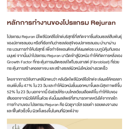
หลักการทำงานของ
โปรแกรม
Rejuran
โปรแกรม Rejuran มีโพลีนิวคลีโอไทด์บริสุทธิ์ที่สกัดจากชิ้นส่วนเซลล์สืบพันธุ์
ของปลาแซลมอน หรือที่เรียกกันว่าเซลล์อสุจิของปลาแซลมอน นำมาผ่าน
กระบวนการทำให้บริสุทธิ์ เพื่อกำจัดแอนติเจนที่ส่งผลต่อระบบภูมิคุ้มกันของ
มนุษย์ จากนั้นนำโปรแกรม Rejuran มาฉีดเข้าสู่ผิวหนัง ทำให้เกิดการหลั่งของ
Growth Factor ที่กระตุ้นการผลิตเซลล์ไฟโบรบลาสต์ (Fibroblast) ที่ช่วย
กระตุ้นการสร้างคอลลาเจน และสร้างเซลล์ผิวหนังใหม่อย่างรวดเร็ว
โดยจากการวิจัยทางคลินิกพบว่า หลังฉีดโพลีนิวคลีโอไทด์จะส่งผลให้คอลลา
เจนเพิ่มขึ้น 47% ใน 23 วัน และทำให้ผิวหนังชั้นนอกหนาขึ้นและมีสุขภาพดีขึ้น
52% ใน 23 วัน นอกจากนี้ ยังช่วยให้ระบบไหลเวียนเลือดดีขึ้น ทำให้ขับของ
เสียออกจากผิวได้ดีขึ้นด้วย ดังนั้นผลลัพธ์ที่สามารถคาดหวังได้จากกลไก
การทำงานของ โปรแกรม Rejuran คือ ผิวดูขาวใส รอยดำ รอยแดงจางลง
และฟื้นตัวเร็วขึ้น ผิวแข็งแรงขึ้นในคนที่ผิวแพ้ง่าย