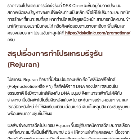
ราคาของโปรแกรมการฉีดรีจูรันที่ DSK Clinic จะขึ้นอยู่กับการประเมิน
สภาพผิวและปัญหาของคนไข้แต่ละท่านเป็นหลัก เพื่อให้ได้ปริมาณและเทคนิค
การรักษาที่เหมาะสมที่สุด หากท่านใดสนใจดูแลผิวหน้า สามารถนัดหมายเข้า
มาให้คุณหมอประเมินก่อนได้ หรือติดต่อสอบถามรายละเอียดเพิ่มเติมและ
ตรวจสอบราคาโปรโมชันล่าสุดได้ที่
https://dskclinic.com/promotions/
ครับ
สรุปเรื่องการทำโปรแกรมรีจูรัน
(Rejuran)
โปรแกรม Rejuran คือยาที่มีส่วนประกอบหลัก คือ โพลีนิวคลีโอไทด์
(Polynucleotide หรือ PN) ที่สกัดได้จาก DNA ของปลาแซลมอนใน
ธรรมชาติ ซึ่งมีความใกล้เคียงกับ DNA มนุษย์ จึงสามารถเข้ากันได้ดีกับ
ร่างกาย เมื่อฉีดเข้าไปในชั้นผิวหนังแล้วจะไปกระตุ้นการสร้างคอลลาเจน และ
เซลล์ผิวหนังใหม่ ทำให้ผิวเรียนเนียน อ่อนเยาว์ เติมเต็มหลุมสิว กระชับรูขุมขน
พร้อมเพิ่มความชุ่มชื้นให้ผิว
ผลลัพธ์ของการฉีดโปรแกรม Rejuran ขึ้นอยู่กับเทคนิคการฉีดและการเลือก
เคสที่เหมาะสม ซึ่งเป็นสิ่งที่ทีมแพทย์ DSK ให้ความสำคัญตลอดมา เนื่องจาก
ปัจจุบันมีการรักษาหลายชนิด ทั้งการฉีดสารบำรุงผิวและเลเซอร์ประเภทต่าง