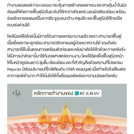
ทำงานของเซลล์ Fibroblast กระตุ้นการสร้างคอลลาเจน และสารอุ้มน้ำในผิว
ส่งผลให้เกิดการฟื้นฟูผิวในระดับที่ลึกกว่าสกินแคร์ มอบผิวเรียบเนียน พร้อม
ช่วยรักษารอยแผลเป็นจากสิว รูขุมขนกว้าง หลุมสิว และฟื้นฟูผิวให้โกลว์ใส
แบบเร่งด่วนได้
โพลีนิวคลีโอไทด์นั้นมีการใช้วงการแพทย์มานานแล้ว เพราะสามารถฟื้นฟู
เนื้อเยื่อและกระดูกอ่อน สามารถรักษาแผลผู้ป่วยเบาหวานได้ รวมถึงยัง
สามารถใช้ในขั้นตอนการเตรียมตัวก่อนและหลังผ่าตัดได้อีกด้วย ภายหลังจึง
ได้มีการนำตัวยานี้มาใช้กับเวชศาสตร์ความงาม โดยใช้ฉีดเพื่อฟื้นฟูผิวหน้า
ให้ใบหน้าดูอ่อนเยาว์ ชุ่มชื้น เรียบเนียน และที่สำคัญคือด้วยความที่โปรแกรม
Rejuran มีส่วนประกอบที่ใกล้เคียงกับ DNA ของมนุษย์ เมื่อทำแล้วจึงเสี่ยงต่อ
อาการแพ้ต่ำมาก ทำให้มั่นใจได้ทั้งเรื่องผลลัพธ์และความปลอดภัยครับ