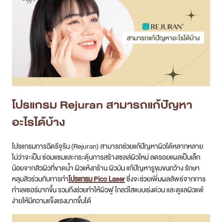
โปรแกรม
Rejuran สามารถแก้ปัญหา
อะไรได้บ้าง
โปรแกรมการฉีดรีจูรัน (Rejuran) สามารถช่วยแก้ปัญหาผิวได้หลากหลาย
ไม่ว่าจะเป็น ซ่อมแซมและกระตุ้นการสร้างเซลล์ผิวใหม่ ลดรอยแผลเป็นเล็ก
น้อยจากสิวผิวที่ขาดน้ำ ผิวแห้งกร้าน ผิวมัน แก้ปัญหารูขุมขนกว้าง รักษา
หลุมสิวร่วมกับการทำ
โปรแกรม Pico Laser
ซึ่งจะช่วยเพิ่มผลลัพธ์จากการ
ทำเลเซอร์มากขึ้น รวมถึงช่วยทำให้ผิวฟู โกลว์ใสแบบเร่งด่วน และดูแลผิวแพ้
ง่ายให้มีความแข็งแรงมากขึ้นได้