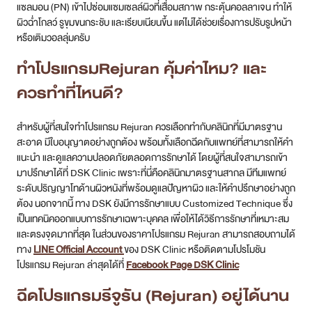
แซลมอน (PN) เข้าไปซ่อมแซมเซลล์ผิวที่เสื่อมสภาพ กระตุ้นคอลลาเจน ทำให้
ผิวฉ่ำโกลว์ รูขุมขนกระชับ และเรียบเนียนขึ้น แต่ไม่ได้ช่วยเรื่องการปรับรูปหน้า
หรือเติมวอลลุ่มครับ
ทำโปรแกรมRejuran คุ้มค่าไหม? และ
ควรทำที่ไหนดี?
สำหรับผู้ที่สนใจทำโปรแกรม Rejuran ควรเลือกทำกับคลินิกที่มีมาตรฐาน
สะอาด มีใบอนุญาตอย่างถูกต้อง พร้อมทั้งเลือกฉีดกับแพทย์ที่สามารถให้คำ
แนะนำ และดูแลความปลอดภัยตลอดการรักษาได้ โดยผู้ที่สนใจสามารถเข้า
มาปรึกษาได้ที่ DSK Clinic เพราะที่นี่คือคลินิกมาตรฐานสากล มีทีมแพทย์
ระดับปริญญาโทด้านผิวหนังที่พร้อมดูแลปัญหาผิว และให้คำปรึกษาอย่างถูก
ต้อง นอกจากนี้ ทาง DSK ยังมีการรักษาแบบ Customized Technique ซึ่ง
เป็นเทคนิคออกแบบการรักษาเฉพาะบุคคล เพื่อให้ได้วิธีการรักษาที่เหมาะสม
และตรงจุดมากที่สุด ในส่วนของราคาโปรแกรม Rejuran สามารถสอบถามได้
ทาง
LINE Official Account
ของ DSK Clinic หรือติดตามโปรโมชัน
โปรแกรม Rejuran ล่าสุดได้ที่
Facebook Page DSK Clinic
ฉีดโปรแกรมรีจูรัน (Rejuran) อยู่ได้นาน