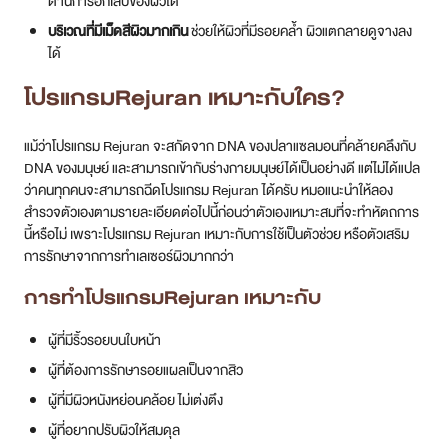
ต้านการอักเสบของผิวได้
บริเวณที่มีเม็ดสีผิวมากเกิน
ช่วยให้ผิวที่มีรอยคล้ำ ผิวแตกลายดูจางลง
ได้
โปรแกรมRejuran เหมาะกับใคร?
แม้ว่าโปรแกรม Rejuran จะสกัดจาก DNA ของปลาแซลมอนที่คล้ายคลึงกับ
DNA ของมนุษย์ และสามารถเข้ากับร่างกายมนุษย์ได้เป็นอย่างดี แต่ไม่ได้แปล
ว่าคนทุกคนจะสามารถฉีดโปรแกรม Rejuran ได้ครับ หมอแนะนำให้ลอง
สำรวจตัวเองตามรายละเอียดต่อไปนี้ก่อนว่าตัวเองเหมาะสมที่จะทำหัตถการ
นี้หรือไม่ เพราะโปรแกรม Rejuran เหมาะกับการใช้เป็นตัวช่วย หรือตัวเสริม
การรักษาจากการทำเลเซอร์ผิวมากกว่า
การทำโปรแกรมRejuran เหมาะกับ
ผู้ที่มีริ้วรอยบนใบหน้า
ผู้ที่ต้องการรักษารอยแผลเป็นจากสิว
ผู้ที่มีผิวหนังหย่อนคล้อย ไม่เต่งตึง
ผู้ที่อยากปรับผิวให้สมดุล