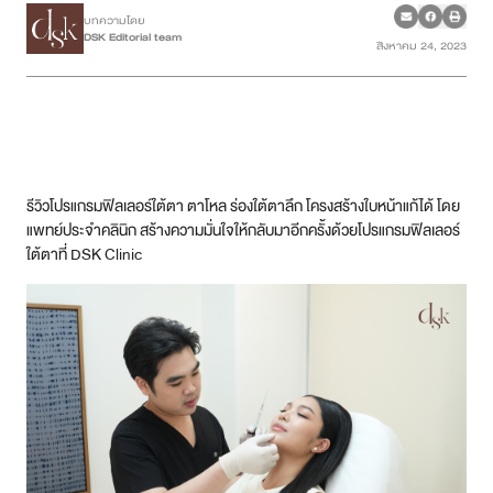
บทความโดย
DSK Editorial team
สิงหาคม 24, 2023
เคสรีวิว
Case Review
วีดีโอรีวิว
รีวิวโปรแกรมฟิลเลอร์ใต้ตา ตาโหล ร่องใต้ตาลึก โครงสร้างใบหน้าแก้ได้ โดย
บทความ
แพทย์ประจำคลินิก สร้างความมั่นใจให้กลับมาอีกครั้งด้วยโปรแกรมฟิลเลอร์
ใต้ตาที่ DSK Clinic
โปรโมชั่น
รายชื่อสาขา
สาขา Siam Paragon
สาขา Stadium One
สาขา Asoke