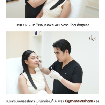
สาขา MRT สุทธิสาร
สาขา เซ็นทรัลปิ่นเกล้า
DSK Clinic เราใช้เทคนิคเฉพาะ ABI วิเคราะห์ก่อนฉีดทุกเคส
สาขา บางนา
สาขา CDC
สาขา นครปฐม
ไทย
โปรแกรมฟิลเลอร์ใต้ตา ไม่ใช่ฉีดที่ไหนก็ได้ เพราะ
ปัญหาแต่ละคนต่างกัน
ต้อง