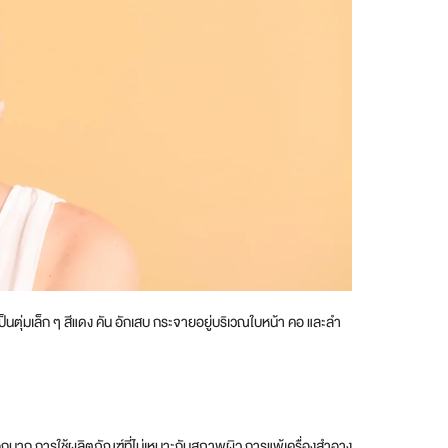
นตุ่มเล็ก ๆ สีแดง คัน อักเสบ กระจายอยู่บริเวณใบหน้า คอ และลำ
อกมาก การใช้ผลิตภัณฑ์ที่ไม่เหมาะกับสภาพผิว การแพ้เครื่องสำอาง