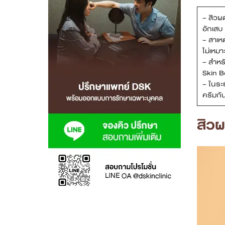
– สิวผด
สาขา MRT สุทธิสาร
อักเสบ
– สาเห
สาขา เซ็นทรัลปิ่นเกล้า
ไม่เหม
– สำหร
สาขา บางนา
Skin B
– ในระ
สาขา CDC
ครีมกั
สาขา นครปฐม
สิว
ไทย