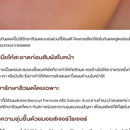
ันแดดเป็นวิธีรักษาสิวผดแบบเร่งด่วนที่ได้ผลดี โดยควรเลือกใช้ครีมกันแดดสูตรอ่อนโยน
กทำรบกวนจากแสงแดด
งมือให้สะอาดก่อนสัมผัสใบหน้า
ะอาดเป็นแหล่งสะสมของเชื้อแบคทีเรียที่อาจทำให้เกิดสิวผด ควรล้างมือให้สะอาดทุกครั้ง
กะเกา หรือบีบสิว ซึ่งอาจทำให้เกิดการอักเสบและทิ้งรอยดำบนใบหน้าได้
ยารักษาสิวผดโดยเฉพาะ
าที่มีส่วนผสมของ Benzoyl Peroxide หรือ Salicylic Acid ตามคำแนะนำของแพทย์ 
ณฑ์รักษาสิวผดที่เหมาะกับสภาพผิวและความรุนแรงของปัญหา เพื่อผลลัพธ์ที่ดีที่สุดใ
่มความชุ่มชื้นด้วยมอยส์เจอร์ไรเซอร์