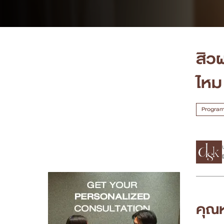
เคสรีวิว
Case Review
สิว
วีดีโอรีวิว
ไหม
บทความ
Program
โปรโมชั่น
รายชื่อสาขา
สาขา Siam Paragon
สาขา Stadium One
คุณ
สาขา Asoke