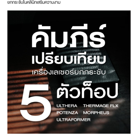
ยกกระชับในคลินิกเสริมความงาม
สาขา MRT สุทธิสาร
สาขา เซ็นทรัลปิ่นเกล้า
สาขา บางนา
สาขา CDC
สาขา นครปฐม
ไทย