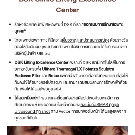
Center
รักษาด้วยเทคนิคพิเศษเฉพาะที่ DSK ที่เรา
“ออกแบบการรักษาเฉพาะ
บุคคล”
โดยแพทย์เฉพาะทาง ที่มีความ
เชี่ยวชาญ​และประสบการณ์สูง
ด้วยรางวัล
ยอดใช้อันดับต้นๆของประเทศ แพทย์ได้รับการเทรนและได้ใบรับรอง จาก
บริษัทผู้นำเข้า Ulthera
DSK Lifting Excellence Center
เพราะที่ DSK เรามีเทคโนโลยีในการ
ยกกระชับครบทั้ง
Ulthera ThermageFLX Potenza Sculptra
Radiesse Filler
และ
Botox
แพทย์จึงสามารถเลือกสิ่งที่เหมาะสมที่สุดให้
กับคนไข้ได้อย่างตรงไปตรงมา และสามารถผสมผสานการรักษาเข้าด้วย
กัน เพื่อให้ได้ผลลัพธ์สูงสุดได้
ได้ผลเหนือกว่า!
เพราะแค่เครื่องแท้อย่างเดียวไม่พอด้วยเทคนิคการ
สแกนวิเคราะห์ และออกแบบใบหน้าก่อนยิง
ยิงแม่นถึง SMAS ทุกจุด
Ultrasound ทุก shot
ตาม Vector การยกของใบหน้า ได้ผลสูงสุดจาก
ทุกชอตที่เสียไป