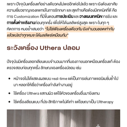
เพราะปัจจุบันเครื่องแท้อย่างเดียวคงไม่พออีกต่อไปแล้ว เพราะยังต้องอาศัย
ความเชี่ยวชาญของแพทย์ในการรักกษา และสุดท้ายคือต้องมีเทคนิคที่ดี คือ
การ Customization ที่มีขั้นตอน
การประเมิน
และ
วางแผนเทคนิค
การยิง และ
การตั้งต่าพลังงาน
ก่อนทุกครั้ง เพื่อให้ได้ผลลัพธ์สูงสุด เพราะในทุก ๆ
หัตถการ หมอย้ำเสมอว่า
“ไม่ใช่เพียงเครื่องเดียวกัน ยิงจำนวนชอตเท่ากัน
แล้วแปลว่าทุกคนจะได้ผลลัพธ์เหมือนกัน”
ระวังเครื่อง Uthera ปลอม
ปัจจุบันมีเครื่องลอกเลียนแบบจำนวนมากที่มองภายนอกเหมือนเครื่องแท้ ต้อง
ตรวจสอบก่อนทุกครั้ง ลักษณของเครื่องปลอม เช่น
หน้าจอไม่ได้แสดงผลแบบ real-time แต่เป็นการเล่นภาพแอนิเมชั่นซ้ำไป
มา หลอกให้เชื่อว่าเครื่องกำลังทำงานอยู่
ใช้เครื่อง Ulthera แสกนผิว แต่ใช้หัวของเครื่องอื่นมายิงแทน
ใช้เครื่องเลียนแบบ ที่ประสิทธิภาพไม่ดีเท่า แต่โฆษณาเป็น Ultherapy