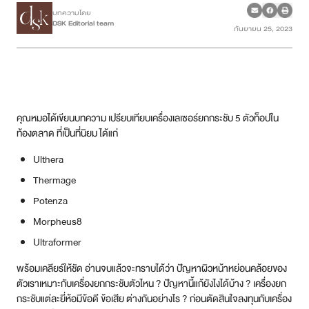
บทความโดย
DSK Editorial team
กันยายน 25, 2023
เคสรีวิว
Case Review
วีดีโอรีวิว
คุณหมอได้เขียนบทความ เปรียบเทียบเครื่องเลเซอร์ยกกระชับ 5 ตัวท็อปใน
บทความ
ท้องตลาด ที่เป็นที่นิยม ได้แก่
Ulthera
โปรโมชั่น
Thermage
Potenza
รายชื่อสาขา
Morpheus8
สาขา Siam Paragon
Ultraformer
พร้อมเคลียร์ให้ชัด อ่านจบแล้วจะทราบได้ว่า ปัญหาผิวหน้าหย่อนคล้อยของ
สาขา Stadium One
ตัวเราเหมาะกับเครื่องยกกระชับตัวไหน ? ปัญหานี้แก้ยังไงได้บ้าง ? เครื่องยก
กระชับแต่ละยี่ห้อมีข้อดี ข้อเสีย ต่างกันอย่างไร ? ก่อนตัดสินใจลงทุนกับเครื่อง
สาขา Asoke