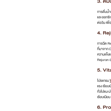
ใครที่อยา
1. ทาส
ขั้นตอนสำค
ประกอบของ
ควรทาครีม
หลักด้วย เ
2. พั
ถ้าอยากให
ระหว่างที่
ผ่อนได้อย่
3. ดื่