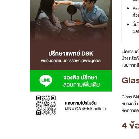
Pic
สาขา MRT สุทธิสาร
ด้ว
มั่
สาขา เซ็นทรัลปิ่นเกล้า
ผลล
สาขา บางนา
เปิดเทรนด
สาขา CDC
บ้าง หรือถ
แบบเกาหล
สาขา นครปฐม
Glas
ไทย
Glass Ski
หมองคล้ำ 
หัตถการคว
4 ข้