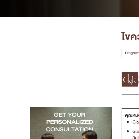
เคสรีวิว
Case Review
ไขค
วีดีโอรีวิว
Program
บทความ
โปรโมชั่น
รายชื่อสาขา
สาขา Siam Paragon
คุณหมอ
สาขา Stadium One
Gla
Gla
สาขา Asoke
มัน