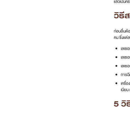
แล้วเป็นคร
วิธี
ก่อนอื่นต
คน ซึ่งแต่
เลเซอ
​​เลเ
เลเซอ
การฉี
เครื่
เนียน
5 วิ