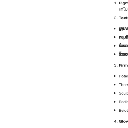
Pigm
แต่ไ
Text
รูขุมข
หลุมส
ริ้วร
ริ้วร
Firm
Pote
Ther
Sculp
Radi
Belot
Glow