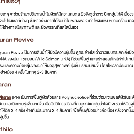
กเปลี่ยนผิวโทรม ผิวหมองคล้ำ ให้ดูใสสุขภาพดีแบบ Glass Skin สามารถทำตามเทคนิควิธี
กินแคร์ บำรุงผิว
ัญหลังจากการล้างหน้า คือการบำรุงผิวด้วยการทาสกินแคร์ เพื่อให้ผิวมีความชุ่มชื้น ยืด
มอยเจอร์ไรเซอร์อย่างไฮยารูลอน รวมทั้งไวท์เทนนิ่ง สารต้านอนุมูลอิสระ หรือ AHA BH
กันแดดที่มี SPF และ PA สูงก่อนออกจากบ้านทุกครั้ง เพื่อปกป้องผิวจากรังสียูวี แ
พราะการทาสกินแคร์ช่วยแค่เรื่องความชุ่มชื้นเท่านั้น แต่ไม่ได้ช่วยให้ริ้วรอยหายไปได้อ
กผ่อนให้เพียงพอ
้ผิวคงความอิ่มฟู กระจ่างใสอยู่เสมอ การนอนหลับพักผ่อนให้เพียงพอ ก็เป็นอีกหนึ่งข
เรานอนหลับ และหลั่งสารเมลโทนิน ที่จะช่วยปกป้องเซลล์จากสารอนุมูลอิสระ ดังนั้น ควรพ
างเต็มที่ และเมื่อร่างกายได้รับการพักผ่อนที่เพียงพอ ผิวจะดูเปล่งปลั่ง สดชื่น และอ่อนเ
มน้ำเยอะๆ