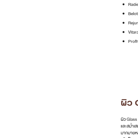
Radi
Belot
Reju
Vitar
Profh
ผิว 
ผิว Glass 
และสม่ำเส
มากมายหลาย