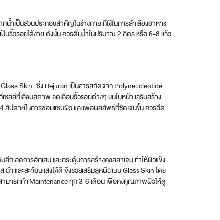
ทําให้หน้าใสแบบเกาหลีได้ ดังนี้
หยุ่น มีความแข็งแรงมากขึ้น ซึ่งควรเลือกครีมบำรุงที่มีส่วน
A เพื่อผลัดเซลล์ผิวเก่าให้หลุดลอก เผยผิวใหม่ที่กระจ่างใส และ
ละมลภาวะต่างๆ อย่างไรก็ตาม ควรคำนึงถึงสภาพผิวของตัวเองเป็น
ย่างถาวร
ั้นตอนที่ไม่ควรละเลย เพราะร่างกายจะทำการซ่อมแซมส่วนที่สึกหรอ
ักผ่อนอย่างน้อย 6-8 ชั่วโมง เพื่อเป็นการบำรุงรักษาให้ผิวได้พัก
ยาว์อยู่เสมอ