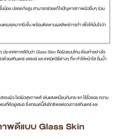
นครั้งน้อย ปลอดภัยสูง สามารถช่วยแก้ไขปัญหาสภาพผิวอื่นๆ ร่วม
างตรงจุดมากยิ่งขึ้น พร้อมติดตามผลลัพธ์การทำ เพื่อให้มั่นใจว่า
าวๆ ประเทศเกาหลีกันว่า Glass Skin คือผิวแบบไหน ต้องทำอย่างไร
วยสกินแคร์ เลเซอร์ และเทคนิควิธีต่างๆ ที่จะทําให้หน้าใส อิ่มน้ำ
ใสของผิว โชว์ผิวสุขภาพดี เล่นแสงเหมือนกับกระจก ไร้ริ้วรอย ความ
ที่ดีอยู่เสมอ ซึ่งเทรนด์นี้ส่งอิทธิพลต่อวงการสกินแคร์ และ
ุขภาพดีแบบ Glass Skin