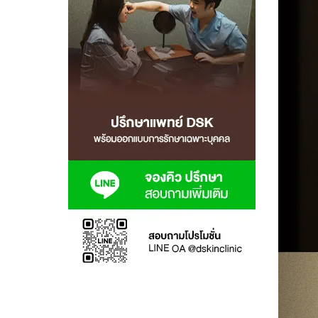
สาขา MRT สุทธิสาร
สาขา เซ็นทรัลปิ่นเกล้า
สาขา บางนา
สาขา CDC
สาขา นครปฐม
ไทย