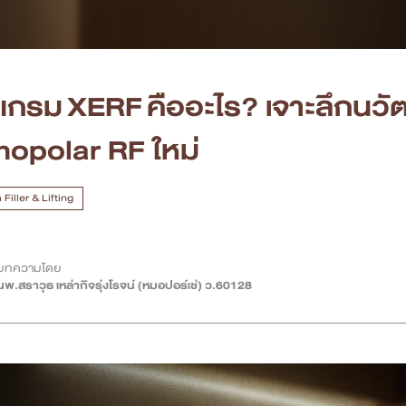
แกรม XERF คืออะไร? เจาะลึกนว
opolar RF ใหม่
Filler & Lifting
บทความโดย
นพ.สราวุธ เหล่ากิจรุ่งโรจน์ (หมอปอร์เช่) ว.60128