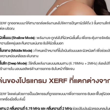
ERF ถูกออกแบบมาให้สามารถส่งพลังงานลงไปจัดการปัญหาผิวได้ถึง 3 ชั้นความลึก
ต่ละบริเวณ
ผิวชั้นบน (Shallow Mode) :
พลังงานจะถูกส่งไปที่ผิวหนังชั้นตื้น เพื่อกระตุ้นการจ
ูความยืดหยุ่นและคืนความแน่นกระชับให้ผิวชั้นนอก
ชั้นกลาง (Middle Mode) :
กำหนดเป้าหมายที่ชั้นไขมันส่วนบนและผิวหนังแท้ เพื่อช่วยป
าความหย่อนคล้อยระดับกลาง
ชั้นลึก (Deep Mode) :
ใช้คลื่นพลังงานแบบผสมผสาน (6.78MHz + 2MHz) ส่งลงไปถึงช
ร้างภายใน มอบผลลัพธ์ด้านการยกกระชับใบหน้าที่ชัดเจน
ด่นของโปรแกรม XERF ที่แตกต่างจากเ
ERF โดดเด่นด้วยการเป็นนวัตกรรมที่ถูกออกแบบมาเพื่อการยกกระชับและฟื้นฟูผิวอย่าง
เครื่องมืออื่น ดังนี้
าน 2 คลื่นความถี่ 6.78 MHz และ คลื่นความถี่ 2 MHz
ช่วยปรับปรุงผิวครอบคลุมในท