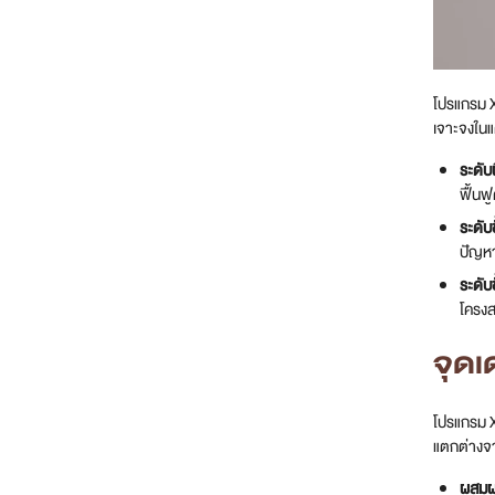
โปรแกรม X
เจาะจงในแ
ระดับ
ฟื้นฟ
ระดับ
ปัญห
ระดับ
โครงส
จุดเ
โปรแกรม X
แตกต่างจาก
ผสมผส