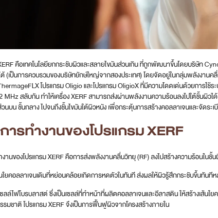
ERF คือเทคโนโลยียกกระชับผิวและสลายไขมันส่วนเกิน ที่ถูกพัฒนาขึ้นโดยบริษัท Cynos
ใต้ (เป็นการควบรวมของบริษัทยักษ์ใหญ่จากสองประเทศ) โดยจัดอยู่ในกลุ่มพลังงานคลื่
hermageFLX โปรแกรม Oligio และโปรแกรม OligioX ที่มีความโดดเด่นด้วยการใช้ร
 MHz สลับกัน ทำให้เครื่อง XERF สามารถส่งผ่านพลังงานความร้อนลงไปใต้ชั้นผิวได้อ
้ส่วนบน ชั้นกลาง ไปจนถึงชั้นไขมันใต้ผิวหนัง เพื่อกระตุ้นการสร้างคอลลาเจนและจัดระเบี
กการทำงานของโปรแกรม
XERF
งานของโปรแกรม XERF คือการส่งพลังงานคลื่นวิทยุ (RF) ลงไปสร้างความร้อนในชั้นผิว
้นใยคอลลาเจนเดิมที่หย่อนคล้อยเกิดการหดตัวในทันที ส่งผลให้ผิวรู้สึกกระชับขึ้นทันทีห
เซลล์ไฟโบรบลาสต์ ซึ่งเป็นเซลล์ที่ทำหน้าที่ผลิตคอลลาเจนและอีลาสติน ให้สร้างเส้นใย
ธรรมชาติ โปรแกรม XERF จึงเป็นการฟื้นฟูผิวจากโครงสร้างภายใน