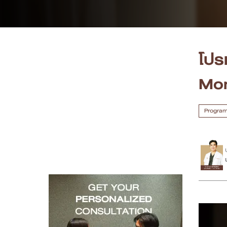
เคสรีวิว
Case Review
โปร
วีดีโอรีวิว
Mon
บทความ
Program 
โปรโมชั่น
รายชื่อสาขา
สาขา Siam Paragon
สาขา Stadium One
สาขา Asoke