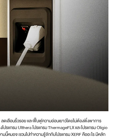
า ลดเลือนริ้วรอย และฟื้นฟูความอ่อนเยาว์โดยไม่ต้องพึ่งพาการ
ย่างโปรแกรม Ulthera โปรแกรม ThermageFLX และโปรแกรม Oligio
ทความนี้หมอจะชวนไปทำความรู้จักกับโปรแกรม XERF คืออะไร มีหลัก