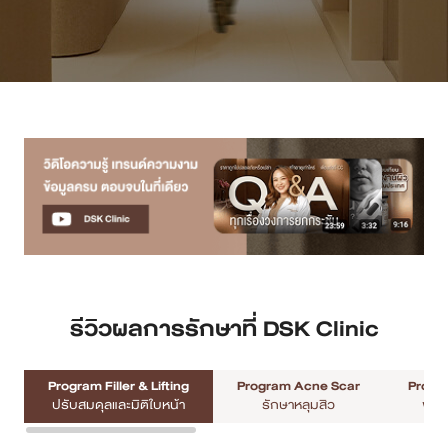
เคสรีวิว
Case Review
วีดีโอรีวิว
บทความ
โปรโมชั่น
รายชื่อสาขา
รีวิวผลการรักษาที่ DSK Clinic
สาขา Siam Paragon
Program Filler & Lifting
Program Acne Scar
Progra
สาขา Stadium One
ปรับสมดุลและมิติใบหน้า
รักษาหลุมสิว
พัฒ
สาขา Asoke