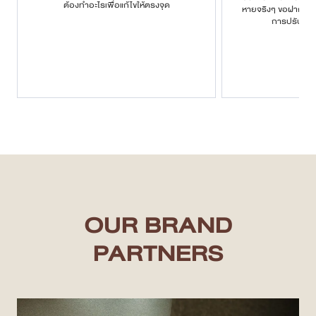
ต้องทำอะไรเพื่อแก้ไขให้ตรงจุด
หายจริงๆ ขอฝากเนื้
การปรับรูป
OUR BRAND
PARTNERS