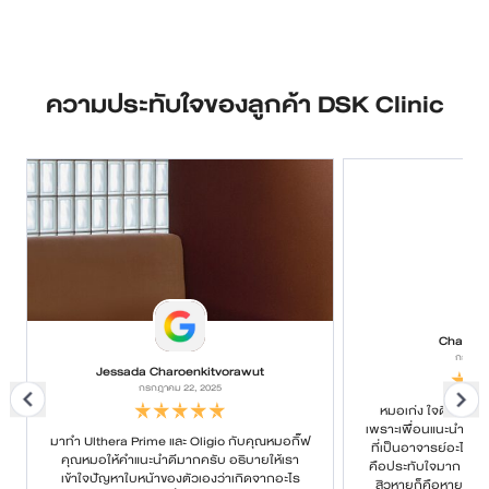
ความประทับใจของลูกค้า DSK Clinic
Chanya
กรกฎาค
Jessada Charoenkitvorawut
กรกฎาคม 22, 2025
หมอเก่ง ใจดี ค่อยๆ
เพราะเพื่อนแนะนำมา บอ
มาทำ Ulthera Prime และ Oligio กับคุณหมอกิ๊ฟ
ที่เป็นอาจารย์อะไรก
คุณหมอให้คำแนะนำดีมากครับ อธิบายให้เรา
คือประทับใจมาก ให้ค
เข้าใจปัญหาใบหน้าของตัวเองว่าเกิดจากอะไร
สิวหายก็คือหาย หายย