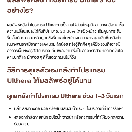
ผลลัพธ์หลังทำโปรแกรม Ulthera เป็น
อย่างไร?
ผลลัพธ์หลังทำโปรแกรม Ulthera เสร็จ คนไข้ส่วนใหญ่มักสามารถสังเกตเห็น
ความเปลี่ยนแปลงได้ทันทีประมาณ 20-30% โดยผิวหน้าจะเริ่มดูยกกระชับ
ขึ้นเล็กน้อย กรอบหน้าดูคมชัดขึ้น และใบหน้าโดยรวมอาจดูสดชื่นขึ้นหลังทำ
ในบางคนอาจมีอาการแดง บวมเล็กน้อย หรือรู้สึกตึง ๆ ใต้ผิว รวมถึงอาจมี
อาการเจ็บหรือรู้สึกไวบริเวณที่ยิงพลังงาน ซึ่งเป็นอาการที่สามารถเกิดขึ้นได้
ตามปกติและมักค่อย ๆ ดีขึ้นเองภายในไม่กี่วัน
วิธีการดูแลตัวเองหลังทำโปรแกรม
Ulthera ให้ผลลัพธ์อยู่ได้นาน
ดูแลหลังทำโปรแกรม Ulthera ช่วง 1-3 วันแรก
หลีกเลี่ยงการกด นวด หรือสัมผัสผิวหน้าแรง ๆ ในบริเวณที่ทำการรักษา
งดออกกำลังกายหนัก อบไอน้ำ ซาวน่า หรือกิจกรรมที่ทำให้ผิวเกิดความ
ร้อนสะสม