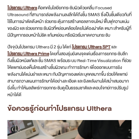
โปรแกรม Ulthera
คือเทคโนโลยียกกระชับผิวด้วยคลื่น Focused
Ultrasound ที่สามารถส่งพลังงานลงลึกได้ถึงชั้น SMAS ซึ่งเป็นชั้นเดียวกับที่
ใช้ในการผ่าตัดดึงหน้า ช่วยกระตุ้นการสร้างคอลลาเจนใหม่ ฟื้นฟูความแน่น
ของผิว และช่วยยกกระชับผิวที่หย่อนคล้อยโดยไม่ต้องผ่าตัด เหมาะสำหรับผู้ที่
มีปัญหากรอบหน้าไม่ชัด แก้มหย่อน หรือผิวเริ่มขาดความกระชับ
ปัจจุบันโปรแกรม Ulthera มี 2 รุ่น ได้แก่
โปรแกรม Ulthera SPT
และ
โปรแกรม Ulthera Prime
โดยทั้งสองรุ่นยังคงจุดเด่นเรื่องการยกกระชับลึก
ถึงชั้นผิวหนังแท้และชั้น SMAS พร้อมระบบ Real-Time Visualization ที่ช่วย
ให้แพทย์มองเห็นโครงสร้างชั้นผิวขณะทำการรักษา เพื่อออกแบบการยิง
พลังงานได้แม่นยำและเหมาะกับปัญหาของแต่ละบุคคลมากขึ้น ช่วยให้แพทย์
สามารถวางแผนการรักษาได้อย่างละเอียด และยิงพลังงานได้สม่ำเสมอมาก
ยิ่งขึ้น ทำให้ผลลัพธ์การยกกระชับดูเป็นธรรมชาติและตอบโจทย์การปรับรูป
หน้าได้ดี
ข้อควรรู้ก่อนทำโปรแกรม Ulthera