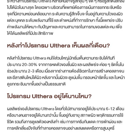
ระหว่างทำโปรแกรม Ulthera หลายคนอาจรู้สึกอุ่น ๆ จี๊ด ๆ หรือรู้สึกตึงลึกลง
ไปใต้ผิวในบางจุด โดยเฉพาะบริเวณที่แพทย์ต้องการเน้นการยกกระชับหรือ
จุดที่มีความหย่อนคล้อยมาก ระดับความรู้สึกเจ็บจะขึ้นอยู่กับความไวของผิว
แต่ละบุคคล ระดับพลังงานที่ใช้ และตำแหน่งที่ทำการรักษา ทั้งนี้แพทย์จะปรับ
ค่าพลังงานให้เหมาะกับปัญหาและความสามารถในการทนของแต่ละคน เพื่อ
ให้ได้ผลลัพธ์ที่มีประสิทธิภาพ
หลังทำโปรแกรม Ulthera เห็นผลกี่เดือน?
หลังทำโปรแกรม Ulthera คนไข้ส่วนใหญ่มักเริ่มเห็นความกระชับได้ทันที
ประมาณ 20-30% จากการหดตัวของชั้นผิว และผลลัพธ์จะค่อย ๆ ชัดขึ้นใน
ช่วงประมาณ 2-3 เดือน เนื่องจากร่างกายต้องใช้เวลาในการสร้างคอลลาเจน
และอีลาสตินใหม่ใต้ผิว หลังจากนั้นผิวจะดูแน่นขึ้น กรอบหน้าชัดขึ้น และใบหน้า
ดูยกกระชับมากขึ้นอย่างเป็นธรรมชาติ
โปรแกรม Ulthera อยู่ได้นานไหม?
ผลลัพธ์ของโปรแกรม Ulthera โดยทั่วไปสามารถอยู่ได้ประมาณ 6-12 เดือน
หรือบางคนอาจอยู่ได้นานกว่านั้น ขึ้นอยู่กับอายุ สภาพผิว พฤติกรรมการใช้
ชีวิต รวมถึงการดูแลตัวเองหลังทำ เช่น การทาครีมกันแดด การพักผ่อน และ
การหลีกเลี่ยงปัจจัยที่ทำลายคอลลาเจนอย่างแสงแดดหรือการสูบบุหรี่