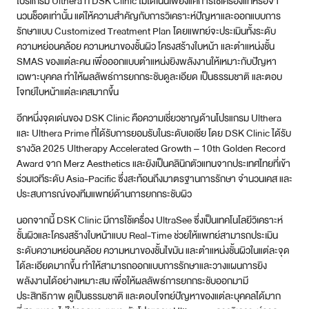
โปรแกรม Ulthera ที่ DSK Clinic ไม่ได้เน้นเพียงแค่การใช้เครื่องแท้หรือจำ
นวนช็อตเท่านั้น แต่ให้ความสำคัญกับการวิเคราะห์ปัญหาและออกแบบการ
รักษาแบบ Customized Treatment Plan โดยแพทย์จะประเมินทั้งระดับ
ความหย่อนคล้อย ความหนาของชั้นผิว โครงสร้างใบหน้า และตำแหน่งชั้น
SMAS ของแต่ละคน เพื่อออกแบบตำแหน่งยิงพลังงานให้เหมาะกับปัญหา
เฉพาะบุคคล ทำให้ผลลัพธ์การยกกระชับดูละเอียด เป็นธรรมชาติ และตอบ
โจทย์ใบหน้าแต่ละเคสมากขึ้น
อีกหนึ่งจุดเด่นของ DSK Clinic คือความเชี่ยวชาญด้านโปรแกรม Ulthera
และ Ulthera Prime ที่ได้รับการยอมรับในระดับเอเชีย โดย DSK Clinic ได้รับ
รางวัล 2025 Ultherapy Accelerated Growth – 10th Golden Record
Award จาก Merz Aesthetics และยังเป็นคลินิกตัวแทนจากประเทศไทยที่เข้า
ร่วมเวทีระดับ Asia-Pacific ซึ่งสะท้อนถึงมาตรฐานการรักษา จำนวนเคส และ
ประสบการณ์ของทีมแพทย์ด้านการยกกระชับผิว
นอกจากนี้ DSK Clinic มีการใช้เครื่อง UltraSee ซึ่งเป็นเทคโนโลยีวิเคราะห์
ชั้นผิวและโครงสร้างใบหน้าแบบ Real-Time ช่วยให้แพทย์สามารถประเมิน
ระดับความหย่อนคล้อย ความหนาของชั้นไขมัน และตำแหน่งชั้นผิวในแต่ละจุด
ได้ละเอียดมากขึ้น ทำให้สามารถออกแบบการรักษาและวางแผนการยิง
พลังงานได้อย่างเหมาะสม เพื่อให้ผลลัพธ์การยกกระชับออกมามี
ประสิทธิภาพ ดูเป็นธรรมชาติ และตอบโจทย์ปัญหาของแต่ละบุคคลได้มาก