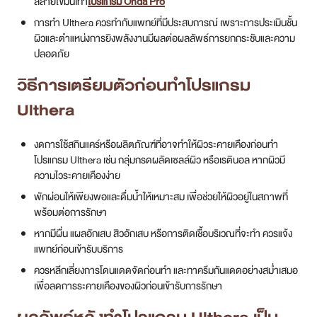
สลายไขมันเท่า
โปรแกรม Onda Pro
การทำ Ulthera ควรทำกับแพทย์ที่มีประสบการณ์ เพราะการประเมินชั้น
ผิวและตำแหน่งการยิงพลังงานมีผลต่อผลลัพธ์การยกกระชับและความ
ปลอดภัย
วิธีการเตรียมตัวก่อนทำโปรแกรม
Ulthera
งดการใช้สกินแคร์หรือผลิตภัณฑ์ที่อาจทำให้ผิวระคายเคืองก่อนทำ
โปรแกรม Ulthera เช่น กลุ่มกรดผลัดเซลล์ผิว หรือเรตินอล หากผิวมี
ความไวระคายเคืองง่าย
พักผ่อนให้เพียงพอและดื่มน้ำให้เหมาะสม เพื่อช่วยให้ผิวอยู่ในสภาพที่
พร้อมต่อการรักษา
หากมีผื่น แผลอักเสบ สิวอักเสบ หรือการติดเชื้อบริเวณที่จะทำ ควรแจ้ง
แพทย์ก่อนเข้ารับบริการ
ควรหลีกเลี่ยงการโดนแดดจัดก่อนทำ และทาครีมกันแดดอย่างสม่ำเสมอ
เพื่อลดการระคายเคืองของผิวก่อนเข้ารับการรักษา