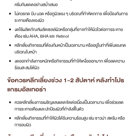
ครีมกันแดดอย่างสม่ำเสมอ
ไม่ควรกด บีบ นวด หรือถูผิวแรง ๆ บริเวณที่ทำหัตถการ เพื่อป้องกันการ
ระคายเคืองของผิว
งดใช้ผลิตภัณฑ์ผลัดเซลล์ผิวหรือกลุ่มที่อาจทำให้ผิวไวต่อการระคาย
เคือง เช่น AHA, BHA และ Retinol
หลีกเลี่ยงกิจกรรมที่ต้องก้มหน้าเป็นเวลานาน หรืออยู่ในท่าที่เพิ่มแรงกด
บริเวณใบหน้า
งดออกกำลังกายหนักหรือกิจกรรมที่ทำให้เหงื่อออกมาก เพื่อลดความ
ร้อนสะสมใต้ผิว
ข้อควรหลีกเลี่ยงช่วง 1-2 สัปดาห์ หลังทำโปร
แกรมอัลเทอร่า
ควรหลีกเลี่ยงการเผชิญแสงแดดจัดต่อเนื่องเป็นเวลานาน เพื่อช่วยลด
การระคายเคืองและปกป้องผิวที่กำลังฟื้นตัว
หลีกเลี่ยงกิจกรรมที่ทำให้ผิวได้รับความร้อนสูง เช่น ซาวน่า สตรีม หรือ
การอบผิว