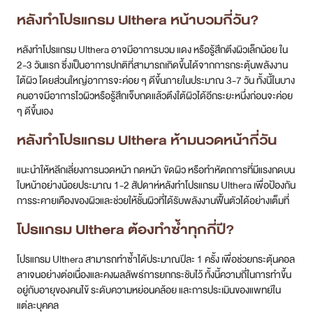
หลังทำโปรแกรม Ulthera หน้าบวมกี่วัน?
หลังทำโปรแกรม Ulthera อาจมีอาการบวม แดง หรือรู้สึกตึงผิวเล็กน้อย ใน
2-3 วันแรก ซึ่งเป็นอาการปกติที่สามารถเกิดขึ้นได้จากการกระตุ้นพลังงาน
ใต้ผิว โดยส่วนใหญ่อาการจะค่อย ๆ ดีขึ้นภายในประมาณ 3-7 วัน ทั้งนี้ในบาง
คนอาจมีอาการไวผิวหรือรู้สึกเจ็บกดแล้วตึงใต้ผิวได้อีกระยะหนึ่งก่อนจะค่อย
ๆ ดีขึ้นเอง
หลังทำโปรแกรม Ulthera ห้ามนวดหน้ากี่วัน
แนะนำให้หลีกเลี่ยงการนวดหน้า กดหน้า ขัดผิว หรือทำหัตถการที่มีแรงกดบน
ใบหน้าอย่างน้อยประมาณ 1-2 สัปดาห์หลังทำโปรแกรม Ulthera เพื่อป้องกัน
การระคายเคืองของผิวและช่วยให้ชั้นผิวที่ได้รับพลังงานฟื้นตัวได้อย่างเต็มที่
โปรแกรม Ulthera ต้องทำซ้ำทุกกี่ปี?
โปรแกรม Ulthera สามารถทำซ้ำได้ประมาณปีละ 1 ครั้ง เพื่อช่วยกระตุ้นคอล
ลาเจนอย่างต่อเนื่องและคงผลลัพธ์การยกกระชับไว้ ทั้งนี้ความถี่ในการทำขึ้น
อยู่กับอายุของคนไข้ ระดับความหย่อนคล้อย และการประเมินของแพทย์ใน
แต่ละบุคคล