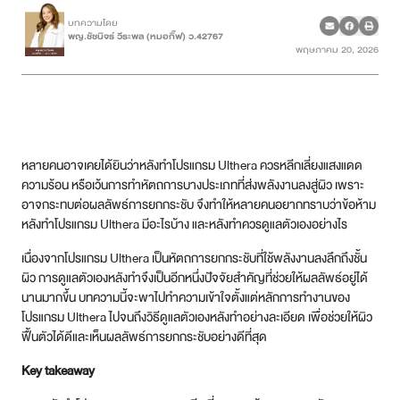
บทความโดย
พญ.ชัชนิจร์ วีระพล (หมอกิ๊ฟ) ว.42767
เคสรีวิว
พฤษภาคม 20, 2026
Case Review
วีดีโอรีวิว
หลายคนอาจเคยได้ยินว่าหลังทำโปรแกรม Ulthera ควรหลีกเลี่ยงแสงแดด
บทความ
ความร้อน หรือเว้นการทำหัตถการบางประเภทที่ส่งพลังงานลงสู่ผิว เพราะ
อาจกระทบต่อผลลัพธ์การยกกระชับ จึงทำให้หลายคนอยากทราบว่าข้อห้าม
โปรโมชั่น
หลังทำโปรแกรม Ulthera มีอะไรบ้าง และหลังทำควรดูแลตัวเองอย่างไร
เนื่องจากโปรแกรม Ulthera เป็นหัตถการยกกระชับที่ใช้พลังงานลงลึกถึงชั้น
รายชื่อสาขา
ผิว การดูแลตัวเองหลังทำจึงเป็นอีกหนึ่งปัจจัยสำคัญที่ช่วยให้ผลลัพธ์อยู่ได้
นานมากขึ้น บทความนี้จะพาไปทำความเข้าใจตั้งแต่หลักการทำงานของ
สาขา Siam Paragon
โปรแกรม Ulthera ไปจนถึงวิธีดูแลตัวเองหลังทำอย่างละเอียด เพื่อช่วยให้ผิว
ฟื้นตัวได้ดีและเห็นผลลัพธ์การยกกระชับอย่างดีที่สุด
สาขา Stadium One
Key takeaway
สาขา Asoke