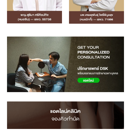
แอดไลน์คลินิค
จองคิวทำนัด