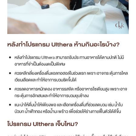
หลังทำโปรแกรม Ulthera ห้ามกินอะไรบ้าง?
หลังทำโปรแกรม Ulthera สามารถรับประทานอาหารได้ตามปกติ ไม่มี
อาหารที่จำเป็นต้องงดเป็นพิเศษ
ควรหลีกเลี่ยงเครื่องดื่มแอลกอฮอล์ในช่วงแรก เพราะอาจกระตุ้นการไหล
เวียนเลือดและทำให้อาการบวมชัดขึ้นได้
ควรลดอาหารหมักดอง อาหารรสจัด หรืออาหารโซเดียมสูง เพราะอาจ
กระตุ้นการอักเสบและทำให้อาการบวมยุบช้าลง
แนะนำให้ดื่มน้ำให้เพียงพอ และเลือกเครื่องดื่มที่ช่วยลดบวม เช่น น้ำใบ
บัวบก น้ำฟักทอง หรือน้ำมะพร้าว เพื่อช่วยให้ร่างกายฟื้นตัวได้ดีขึ้น
โปรแกรม Ulthera เจ็บไหม?