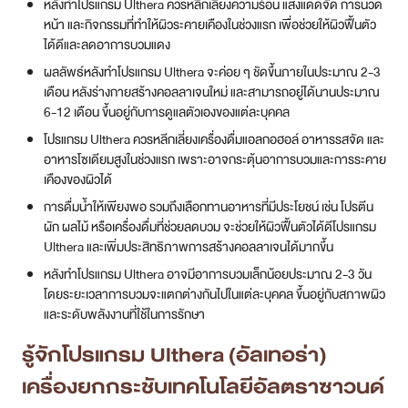
หลังทำโปรแกรม Ulthera ควรหลีกเลี่ยงความร้อน แสงแดดจัด การนวด
หน้า และกิจกรรมที่ทำให้ผิวระคายเคืองในช่วงแรก เพื่อช่วยให้ผิวฟื้นตัว
สาขา MRT สุทธิสาร
ได้ดีและลดอาการบวมแดง
ผลลัพธ์หลังทำโปรแกรม Ulthera จะค่อย ๆ ชัดขึ้นภายในประมาณ 2-3
สาขา เซ็นทรัลปิ่นเกล้า
เดือน หลังร่างกายสร้างคอลลาเจนใหม่ และสามารถอยู่ได้นานประมาณ
6-12 เดือน ขึ้นอยู่กับการดูแลตัวเองของแต่ละบุคคล
สาขา บางนา
โปรแกรม Ulthera ควรหลีกเลี่ยงเครื่องดื่มแอลกอฮอล์ อาหารรสจัด และ
สาขา CDC
อาหารโซเดียมสูงในช่วงแรก เพราะอาจกระตุ้นอาการบวมและการระคาย
เคืองของผิวได้
สาขา นครปฐม
การดื่มน้ำให้เพียงพอ รวมถึงเลือกทานอาหารที่มีประโยชน์ เช่น โปรตีน
ผัก ผลไม้ หรือเครื่องดื่มที่ช่วยลดบวม จะช่วยให้ผิวฟื้นตัวได้ดีโปรแกรม
ไทย
Ulthera และเพิ่มประสิทธิภาพการสร้างคอลลาเจนได้มากขึ้น
หลังทำโปรแกรม Ulthera อาจมีอาการบวมเล็กน้อยประมาณ 2-3 วัน
โดยระยะเวลาการบวมจะแตกต่างกันไปในแต่ละบุคคล ขึ้นอยู่กับสภาพผิว
และระดับพลังงานที่ใช้ในการรักษา
รู้จักโปรแกรม Ulthera (อัลเทอร่า)
เครื่องยกกระชับเทคโนโลยีอัลตราซาวนด์