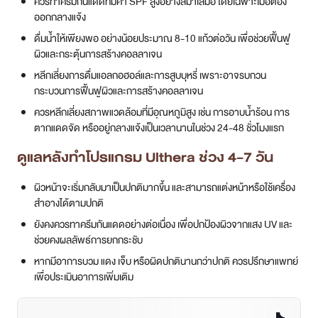
ควรทาครีมกันแดดที่มีค่า SPF สูงอย่างสม่ำเสมอ โดยเฉพาะเมื่อต้อง
ออกกลางแจ้ง
ดื่มน้ำให้เพียงพอ อย่างน้อยประมาณ 8-10 แก้วต่อวัน เพื่อช่วยฟื้นฟู
ผิวและกระตุ้นการสร้างคอลลาเจน
หลีกเลี่ยงการดื่มแอลกอฮอล์และการสูบบุหรี่ เพราะอาจรบกวน
กระบวนการฟื้นฟูผิวและการสร้างคอลลาเจน
ควรหลีกเลี่ยงสภาพแวดล้อมที่มีอุณหภูมิสูง เช่น การอาบน้ำร้อน การ
ตากแดดจัด หรืออยู่กลางแจ้งเป็นเวลานานในช่วง 24-48 ชั่วโมงแรก
ดูแลหลังทำโปรแกรม Ulthera ช่วง 4-7 วัน
ผิวหน้าจะเริ่มกลับมาเป็นปกติมากขึ้น และสามารถแต่งหน้าหรือใช้เครื่อง
สำอางได้ตามปกติ
ยังคงควรทาครีมกันแดดอย่างต่อเนื่อง เพื่อปกป้องผิวจากแสง UV และ
ช่วยคงผลลัพธ์การยกกระชับ
หากมีอาการบวม แดง เจ็บ หรือผิดปกตินานกว่าปกติ ควรปรึกษาแพทย์
เพื่อประเมินอาการเพิ่มเติม