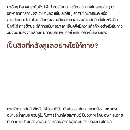
อย่างสม่ำเสมอ ควบคู่ไปกับการรักษาโดยแพทย์ผู้เชี่ยวชาญ โดยเฉพาะในราย
ที่มีอาการปานกลางถึงรุนแรง หรือเมื่อการดูแลตนเองเบื้องต้นไม่ได้ผล
การดูแลโดยแพทย์
การพบแพทย์ผิวหนังเป็นสิ่งสำคัญอันดับแรก โดยเฉพาะเมื่อสิวที่หลังเป็น
เรื้อรัง รุนแรง หรือไม่ตอบสนองต่อการดูแลตนเอง
การวินิจฉัยที่แม่นยำ
แพทย์จะทำการตรวจวินิจฉัยเพื่อระบุชนิดและสาเหตุของสิวได้อย่างถูกต้อง
ไม่ว่าจะเป็นสิวจากแบคทีเรีย สิวยีสต์ สิวจากยา หรือภาวะอื่นๆ ที่มีลักษณะ
คล้ายสิว ซึ่งแต่ละชนิดมีวิธีการรักษาที่แตกต่างกัน ที่ DSK Clinic ให้ความ
สำคัญกับการวิเคราะห์หาสาเหตุที่แท้จริงก่อนวางแผนการรักษาเสมอ
ยาทาเฉพาะที่
เป็นสิวที่หลังใช้อะไรหาย โดยทั่วไปแพทย์อาจสั่งจ่ายยาทาที่มีความเข้มข้นสูง
กว่ายาที่หาซื้อได้เอง เช่น
ยากลุ่มเรตินอยด์ (Retinoids): ช่วยลดการอุดตัน ผลัดเซลล์ผิว และลด
การอักเสบ