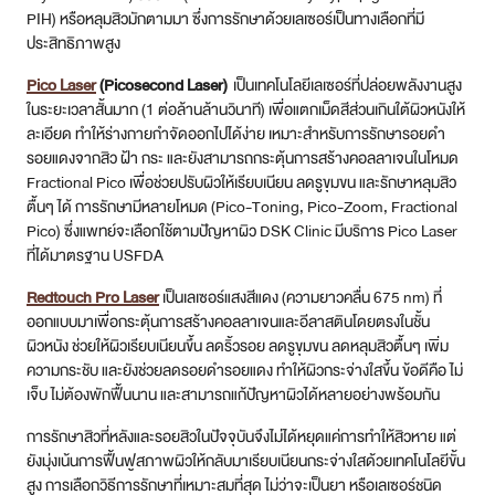
การรักษาสิวที่หลังและรอยสิวในปัจจุบันจึงไม่ได้หยุดแค่การทำให้สิวหาย แต่
ยังมุ่งเน้นการฟื้นฟูสภาพผิวให้กลับมาเรียบเนียนกระจ่างใสด้วยเทคโนโลยีขั้น
สูง การเลือกวิธีการรักษาที่เหมาะสมที่สุด ไม่ว่าจะเป็นยา หรือเลเซอร์ชนิด
ต่างๆ จำเป็นต้องอาศัยการวินิจฉัยและวางแผนจากแพทย์ผู้เชี่ยวชาญ เพื่อให้
ได้ผลลัพธ์ที่ดีที่สุดและตรงกับสภาพปัญหาของแต่ละบุคคล
การดูแลโดยตนเอง
นอกเหนือจากการรักษาโดยแพทย์ การดูแลตนเองอย่างถูกวิธีเป็นสิ่งสำคัญที่
จะช่วยเสริมประสิทธิภาพการรักษาและป้องกันการเกิดสิวที่หลังซ้ำ
การทำความสะอาด :
อาบน้ำทำความสะอาดร่างกายเป็นประจำ โดย
เฉพาะหลังออกกำลังกายหรือมีเหงื่อออกมากทันที เลือกใช้ผลิตภัณฑ์
ทำความสะอาดที่อ่อนโยน ไม่ระคายเคืองผิว และอาจมีส่วนผสมช่วยลด
สิว เช่น Salicylic Acid หรือ Benzoyl Peroxide หากผิวไม่แพ้
การเลือกเสื้อผ้า :
สวมใส่เสื้อผ้าที่หลวมสบาย ระบายอากาศได้ดี โดย
เฉพาะเสื้อผ้าที่ทำจากใยธรรมชาติ เช่น ผ้าฝ้าย เพื่อลดการอับชื้นและ
การเสียดสี เปลี่ยนเสื้อผ้าที่เปียกเหงื่อออกโดยเร็วที่สุด
ผลิตภัณฑ์ที่ใช้กับผิว :
เลือกใช้ผลิตภัณฑ์บำรุงผิว โลชั่น ครีมกันแดด ที่
ระบุว่า “Oil-free” (ปราศจากน้ำมัน) และ “Non-comedogenic” (ไม่ก่อ