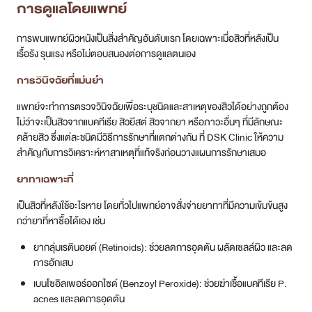
เบนโซอิลเพอร์ออกไซด์ (Benzoyl Peroxide): ช่วยฆ่าเชื้อแบคทีเรีย P.
acnes และลดการอุดตัน
ยาปฏิชีวนะชนิดทา (Topical Antibiotics): เช่น Clindamycin หรือ
Erythromycin ใช้ลดเชื้อแบคทีเรียและการอักเสบ มักใช้ร่วมกับยาอื่นเพื่อ
ป้องกันเชื้อดื้อยา
กรดอะซีลาอิก (Azelaic Acid) หรือ กรดซาลิไซลิก (Salicylic Acid):
ช่วยลดการอุดตันและต้านการอักเสบ
ยาต้านเชื้อรา (Antifungal creams): เช่น Ketoconazole สำหรับรักษา
สิวยีสต์
ยารับประทาน
สำหรับสิวระดับปานกลางถึงรุนแรง หรือสิวที่ไม่ตอบสนองต่อยาทา แพทย์
อาจพิจารณาให้ใช้ยารับประทาน
ยาปฏิชีวนะ (Oral Antibiotics) :
เช่น Doxycycline หรือ Tetracycline
เพื่อลดการอักเสบและเชื้อแบคทีเรีย
ไอโสเตรติโนอิน (Isotretinoin) :
อนุพันธ์ของวิตามินเอ ใช้สำหรับสิวชนิด
รุนแรง ดื้อต่อการรักษา หรือมีแนวโน้มเกิดแผลเป็นสูง เป็นยาที่ต้องใช้