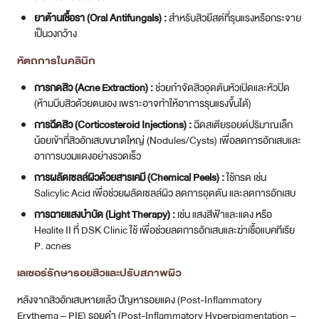
หลังจากสิวอักเสบหายแล้ว ปัญหารอยแดง (Post-Inflammatory
Erythema – PIE) รอยดำ (Post-Inflammatory Hyperpigmentation –
PIH) หรือหลุมสิวมักตามมา ซึ่งการรักษาด้วยเลเซอร์เป็นทางเลือกที่มี
ประสิทธิภาพสูง
Pico Laser
(Picosecond Laser)
เป็นเทคโนโลยีเลเซอร์ที่ปล่อยพลังงานสูง
ในระยะเวลาสั้นมาก (1 ต่อล้านล้านวินาที) เพื่อแตกเม็ดสีส่วนเกินใต้ผิวหนังให้
ละเอียด ทำให้ร่างกายกำจัดออกไปได้ง่าย เหมาะสำหรับการรักษารอยดำ
รอยแดงจากสิว ฝ้า กระ และยังสามารถกระตุ้นการสร้างคอลลาเจนในโหมด
Fractional Pico เพื่อช่วยปรับผิวให้เรียบเนียน ลดรูขุมขน และรักษาหลุมสิว
ตื้นๆ ได้ การรักษามีหลายโหมด (Pico-Toning, Pico-Zoom, Fractional
Pico) ซึ่งแพทย์จะเลือกใช้ตามปัญหาผิว DSK Clinic มีบริการ Pico Laser
ที่ได้มาตรฐาน USFDA
Redtouch Pro Laser
เป็นเลเซอร์แสงสีแดง (ความยาวคลื่น 675 nm) ที่
ออกแบบมาเพื่อกระตุ้นการสร้างคอลลาเจนและอีลาสตินโดยตรงในชั้น
ผิวหนัง ช่วยให้ผิวเรียบเนียนขึ้น ลดริ้วรอย ลดรูขุมขน ลดหลุมสิวตื้นๆ เพิ่ม
ความกระชับ และยังช่วยลดรอยดำรอยแดง ทำให้ผิวกระจ่างใสขึ้น ข้อดีคือ ไม่
เจ็บ ไม่ต้องพักฟื้นนาน และสามารถแก้ปัญหาผิวได้หลายอย่างพร้อมกัน