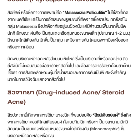
สิวจากยา (Drug-induced Acne/ Steroid
Acne)
สิวประเภทนี้เกิดจากการใช้ยาบางชนิด ที่พบบ่อยคือ
“สิวสเตียรอยด์”
ซึ่งเกิด
จากการใช้ยาคอร์ติโคสเตียรอยด์ ทั้งแบบกิน ฉีด หรือทาเป็นเวลานาน มักมี
ลักษณะเป็นตุ่มแดงหรือตุ่มหนองขนาดใกล้เคียงกัน (Monomorphic) ขึ้น
บริเวณหน้าอก หลัง หรือแขน
ยาอื่นๆ ที่อาจกระตุ้นสิว ได้แก่ ฮอร์โมนบางชนิด (เช่น เทสโทสเตอโรน) ยา
รักษาอาการทางจิตเวชบางตัว (เช่น ลิเทียม) ยากันชักบางชนิด หรือ
สารประกอบไอโอไดด์ ลักษณะของสิวจากยาอาจคล้ายกับสิวทั่วไปหรือสิว
ยีสต์ได้ การซักประวัติการใช้ยาอย่างละเอียดจึงมีความสำคัญอย่างยิ่งในการ
วินิจฉัย เนื่องจากลักษณะภายนอกเพียงอย่างเดียวอาจไม่เพียงพอ
เป็นสิวที่หลังดูแลอย่างไรให้หาย?
การจัดการกับสิวที่หลังให้ได้ผลดีนั้น มักต้องอาศัยการดูแลทั้งจากตนเอง