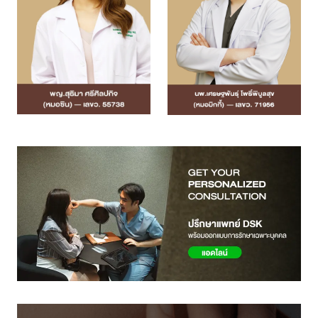
แอดไลน์คลินิค
จองคิวทำนัด
ปรึกษาปัญหาผิวหน้า
ทักแชท Facebook
ติดต่อสอบถาม
โทรเลย
ค้นหาสาขาใกล้ตัว
คลิกดูสาขา