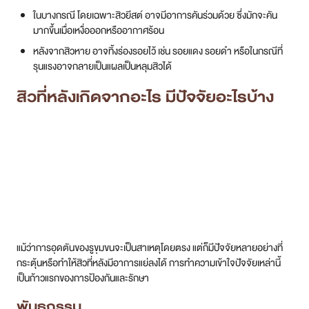
ในบางกรณี โดยเฉพาะสิวยีสต์ อาจมีอาการคันร่วมด้วย ซึ่งมักจะคัน
มากขึ้นเมื่อเหงื่อออกหรืออากาศร้อน
หลังจากสิวหาย อาจทิ้งร่องรอยไว้ เช่น รอยแดง รอยดำ หรือในกรณีที่
รุนแรงอาจกลายเป็นแผลเป็นหลุมสิวได้
สิวที่หลังเกิดจากอะไร มีปัจจัยอะไรบ้าง
แม้ว่าการอุดตันของรูขุมขนจะเป็นสาเหตุโดยตรง แต่ก็มีปัจจัยหลายอย่างที่
กระตุ้นหรือทำให้สิวที่หลังมีอาการแย่ลงได้ การทำความเข้าใจปัจจัยเหล่านี้
เป็นก้าวแรกของการป้องกันและรักษา
พันธุกรรม
ประวัติคนในครอบครัวมีส่วนสำคัญ หากพ่อแม่หรือญาติสายตรงเคยมี
ปัญหาสิวรุนแรง โดยเฉพาะสิวที่หลัง ก็มีแนวโน้มที่เราจะเป็นสิวได้ง่ายขึ้น
เนื่องจากพันธุกรรมมีอิทธิพลต่อการทำงานของต่อมไขมัน การตอบสนอง
ต่อการอักเสบของผิวหนัง และความไวต่อฮอร์โมน ซึ่งล้วนเป็นปัจจัยพื้นฐาน
ของการเกิดสิว สำหรับผู้ที่มีแนวโน้มทางพันธุกรรม อาจจำเป็นต้องดูแลผิว