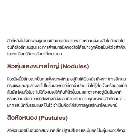
สิวชนิดนี้มีลักษณะเป็นตุ่มแข็งขนาดใหญ่ อยู่ลึกใต้ผิวหนัง เกิดจากการอักเสบ
ที่รุนแรงและลุกลามลงไปในชั้นผิวหนังที่ลึกกว่าปกติ ทำให้รู้สึกเจ็บหรือปวดเมื่อ
สัมผัส โดยทั่วไปจะไม่มีหัวหนองให้เห็นที่ผิวชั้นบน และอาจคงอยู่เป็นสัปดาห์
หรือหลายเดือน การมีสิวชนิดนี้บ่งบอกถึงระดับความรุนแรงของสิวที่ค่อนข้าง
มาก และมักทิ้งรอยแผลเป็นไว้ จำเป็นต้องได้รับการดูแลรักษาโดยแพทย์
สิวหัวหนอง (Pustules)
สิวหัวหนองเป็นตุ่มอักเสบขนาดเล็ก มีฐานสีแดง และมียอดเป็นตุ่มหนองสีขาว
หรือเหลืองอยู่ตรงกลาง มักรู้สึกเจ็บเมื่อสัมผัส เกิดจากการอักเสบติดเชื้อ
แบคทีเรียภายในรูขุมขนที่อุดตัน หนองที่เห็นคือเซลล์เม็ดเลือดขาวที่มาต่อสู้กับ
เชื้อโรค แม้จะดูเหมือนสุกและพร้อมที่จะแตกออก แต่ไม่ควรบีบหรือกดสิวชนิด
นี้ เพราะอาจทำให้อักเสบมากขึ้น ติดเชื้อลุกลาม และเสี่ยงต่อการเกิดรอยดำ
หรือแผลเป็น
สิวตุ่มแดง (Papules)
สิวตุ่มแดงมีลักษณะเป็นตุ่มนูนเล็กๆ สีแดงหรือชมพู เป็นสิวอักเสบในระยะเริ่ม
ต้น เกิดจากรูขุมขนที่อุดตันเกิดการอักเสบ แต่ยังไม่มีหนอง มักรู้สึกไวต่อการ
สัมผัสหรือเจ็บเล็กน้อย สิวชนิดนี้อาจยุบไปเอง หรืออาจพัฒนาต่อไปเป็นสิว
หัวหนองได้หากมีการติดเชื้อเพิ่มขึ้น การสัมผัสหรือบีบเค้นอาจทำให้อักเสบ