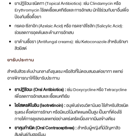
ภายใต้การดูแลของแพทย์อย่างเคร่งครัดเนื่องจากมีผลข้างเคียง
ยาคุมกำเนิด (Oral Contraceptives) :
สำหรับผู้หญิงที่มีปัญหาสิว
สัมพันธ์กับฮอร์โมน
ยาต้านเชื้อรา (Oral Antifungals) :
สำหรับสิวยีสต์ที่รุนแรงหรือกระจาย
เป็นวงกว้าง
หัตถการในคลินิก
การกดสิว (Acne Extraction) :
ช่วยกำจัดสิวอุดตันหัวเปิดและหัวปิด
(ห้ามบีบสิวด้วยตนเอง เพราะอาจทำให้อาการรุนแรงขึ้นได้)
การฉีดสิว (Corticosteroid Injections) :
ฉีดสเตียรอยด์ปริมาณเล็ก
น้อยเข้าที่สิวอักเสบขนาดใหญ่ (Nodules/Cysts) เพื่อลดการอักเสบและ
อาการบวมแดงอย่างรวดเร็ว
การผลัดเซลล์ผิวด้วยสารเคมี (Chemical Peels) :
ใช้กรด เช่น
Salicylic Acid เพื่อช่วยผลัดเซลล์ผิว ลดการอุดตัน และลดการอักเสบ
การฉายแสงบำบัด (Light Therapy) :
เช่น แสงสีฟ้าและแดง หรือ
Healite II ที่ DSK Clinic ใช้ เพื่อช่วยลดการอักเสบและฆ่าเชื้อแบคทีเรีย
P. acnes
เลเซอร์รักษารอยสิวและปรับสภาพผิว