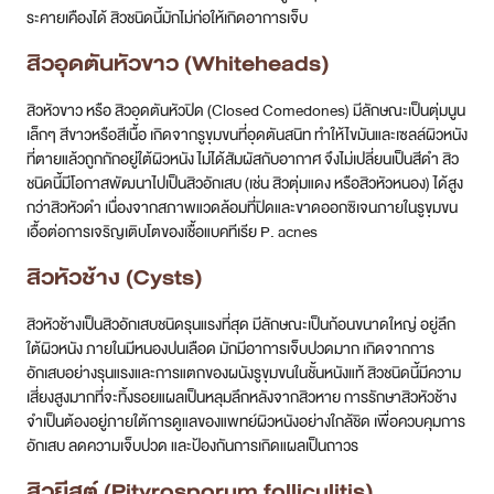
สิวหัวช้างเป็นสิวอักเสบชนิดรุนแรงที่สุด มีลักษณะเป็นก้อนขนาดใหญ่ อยู่ลึก
ใต้ผิวหนัง ภายในมีหนองปนเลือด มักมีอาการเจ็บปวดมาก เกิดจากการ
อักเสบอย่างรุนแรงและการแตกของผนังรูขุมขนในชั้นหนังแท้ สิวชนิดนี้มีความ
เสี่ยงสูงมากที่จะทิ้งรอยแผลเป็นหลุมลึกหลังจากสิวหาย การรักษาสิวหัวช้าง
จำเป็นต้องอยู่ภายใต้การดูแลของแพทย์ผิวหนังอย่างใกล้ชิด เพื่อควบคุมการ
อักเสบ ลดความเจ็บปวด และป้องกันการเกิดแผลเป็นถาวร
สิวยีสต์ (Pityrosporum folliculitis)
สิวยีสต์ หรือชื่อทางการแพทย์คือ
“Malassezia Folliculitis”
ไม่ใช่สิวที่เกิด
จากแบคทีเรีย แต่เป็นการอักเสบของรูขุมขนที่เกิดจากเชื้อราประเภทยีสต์ใน
กลุ่ม Malassezia ซึ่งปกติอาศัยอยู่บนผิวหนัง แต่มีจำนวนเพิ่มมากขึ้นผิด
ปกติ ลักษณะเด่นคือ เป็นตุ่มแดงหรือตุ่มหนองขนาดเล็ก (ประมาณ 1-2 มม.)
มีขนาดใกล้เคียงกัน มักขึ้นเป็นกลุ่ม และมีอาการคัน โดยเฉพาะเมื่อเหงื่อออก
หรืออากาศร้อน
มักพบบริเวณหน้าอก หลังส่วนบน หัวไหล่ ซึ่งเป็นบริเวณที่เหงื่อออกง่าย สิว
ยีสต์มักไม่ตอบสนองต่อยารักษาสิวทั่วไป และต้องการการรักษาด้วยยาต้าน
เชื้อรา การสังเกตลักษณะตุ่มที่สม่ำเสมอและอาการคันเป็นพิเศษจึงสำคัญ
มากในการวินิจฉัยแยกจากสิวทั่วไป