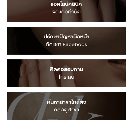
Menu
Blog
หน้าแรก
ยกกระชับ ปรับรูป
หน้า
เกี่ยวกับ DSK
Clinic
รักษาหลุมสิว
บริการทั้งหมด
พัฒนาคุณภาพผิว
แพทย์ของเรา
Body