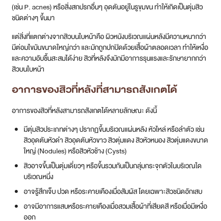
(เช่น P. acnes) หรือสิ่งสกปรกอื่นๆ อุดตันอยู่ในรูขุมขน ทำให้เกิดเป็นตุ่มสิว
ชนิดต่างๆ ขึ้นมา
สาขา MRT สุทธิสาร
แต่สิ่งที่แตกต่างจากสิวบนใบหน้าคือ ผิวหนังบริเวณแผ่นหลังมีความหนากว่า
สาขา เซ็นทรัลปิ่นเกล้า
มีต่อมไขมันขนาดใหญ่กว่า และมักถูกปกปิดด้วยเสื้อผ้าตลอดเวลา ทำให้เหงื่อ
และความอับชื้นสะสมได้ง่าย สิวที่หลังจึงมักมีอาการรุนแรงและรักษายากกว่า
สาขา บางนา
สิวบนใบหน้า
สาขา CDC
อาการของสิวที่หลังที่สามารถสังเกตได้
สาขา นครปฐม
อาการของสิวที่หลังสามารถสังเกตได้หลายลักษณะ ดังนี้
มีตุ่มสิวประเภทต่างๆ ปรากฏขึ้นบริเวณแผ่นหลัง หัวไหล่ หรือลำตัว เช่น
ไทย
สิวอุดตันหัวดำ สิวอุดตันหัวขาว สิวตุ่มแดง สิวหัวหนอง สิวตุ่มแดงขนาด
ใหญ่ (Nodules) หรือสิวหัวช้าง (Cysts)
สิวอาจขึ้นเป็นตุ่มเดี่ยวๆ หรือขึ้นรวมกันเป็นกลุ่มกระจุกตัวในบริเวณใด
บริเวณหนึ่ง
อาจรู้สึกเจ็บ ปวด หรือระคายเคืองเมื่อสัมผัส โดยเฉพาะสิวชนิดอักเสบ
อาจมีอาการแสบหรือระคายเคืองเมื่อสวมเสื้อผ้าที่เสียดสี หรือเมื่อมีเหงื่อ
ออก