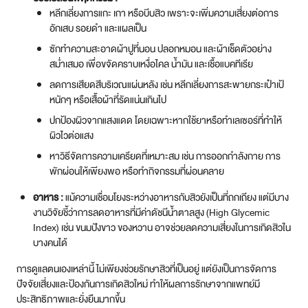
การดูแลตนเองเหล่านี้ ไม่เพียงช่วยรักษาสิวที่เป็นอยู่ แต่ยังเป็นการจัดการ
ปัจจัยเสี่ยงและป้องกันการเกิดสิวใหม่ ทำให้ผลการรักษาจากแพทย์มี
ประสิทธิภาพและยั่งยืนมากขึ้น
สรุปบทความ
สิวที่หลังเป็นปัญหาผิวหนังที่เกิดจากการอุดตันของรูขุมขน ซึ่งถูกกระตุ้นได้
จากหลายปัจจัย ทั้งพันธุกรรม ฮอร์โมน ความเครียด การใช้ยาบางชนิด รวม
ถึงปัจจัยภายนอกอย่างเหงื่อ การเสียดสี และผลิตภัณฑ์ที่ไม่เหมาะสม สิวที่
หลังมีหลายประเภท ตั้งแต่สิวอุดตันที่ไม่รุนแรง ไปจนถึงสิวอักเสบขนาดใหญ่
อย่างสิวหัวช้าง หรือแม้แต่สิวยีสต์ที่เกิดจากเชื้อรา ซึ่งแต่ละชนิดต้องการการ
วินิจฉัยและการรักษาที่แตกต่างกัน
การจัดการกับสิวที่หลังอย่างมีประสิทธิภาพต้องอาศัยแนวทางแบบผสม
ผสาน ทั้งการดูแลตนเองอย่างสม่ำเสมอ เช่น การรักษาความสะอาด การ
เลือกใช้ผลิตภัณฑ์ที่เหมาะสม การหลีกเลี่ยงปัจจัยกระตุ้น ควบคู่ไปกับการ
รักษาโดยแพทย์ผู้เชี่ยวชาญ ซึ่งอาจรวมถึงการใช้ยาทา ยารับประทาน และ
หัตถการต่างๆ นอกจากนี้ เทคโนโลยีเลเซอร์ขั้นสูงอย่าง Pico Laser และ
Redtouch Pro Laser ยังเข้ามามีบทบาทสำคัญในการรักษาร่องรอยหลัง
จากสิวหาย ทั้งรอยแดง รอยดำ และช่วยปรับสภาพผิวให้เรียบเนียน ลด
โอกาสเกิดแผลเป็นที่ DSK Clinic เข้าใจดีว่าสิวที่หลังและร่องรอยที่ตามมาส่ง