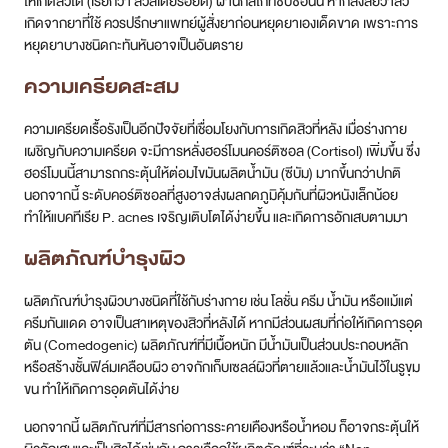
ความเครียดเรื้อรังเป็นอีกปัจจัยที่เชื่อมโยงกับการเกิดสิวที่หลัง เมื่อร่างกาย
เผชิญกับความเครียด จะมีการหลั่งฮอร์โมนคอร์ติซอล (Cortisol) เพิ่มขึ้น ซึ่ง
ฮอร์โมนนี้สามารถกระตุ้นให้ต่อมไขมันผลิตน้ำมัน (ซีบัม) มากขึ้นกว่าปกติ
นอกจากนี้ ระดับคอร์ติซอลที่สูงอาจส่งผลกดภูมิคุ้มกันที่ผิวหนังเล็กน้อย
ทำให้แบคทีเรีย P. acnes เจริญเติบโตได้ง่ายขึ้น และเกิดการอักเสบตามมา
ผลิตภัณฑ์บำรุงผิว
ผลิตภัณฑ์บำรุงผิวบางชนิดที่ใช้กับร่างกาย เช่น โลชั่น ครีม น้ำมัน หรือแม้แต่
ครีมกันแดด อาจเป็นสาเหตุของสิวที่หลังได้ หากมีส่วนผสมที่ก่อให้เกิดการอุด
ตัน (Comedogenic) ผลิตภัณฑ์ที่มีเนื้อหนัก มีน้ำมันเป็นส่วนประกอบหลัก
หรือสร้างชั้นฟิล์มเคลือบผิว อาจกักเก็บเซลล์ผิวที่ตายแล้วและน้ำมันไว้ในรูขุม
ขน ทำให้เกิดการอุดตันได้ง่าย
นอกจากนี้ ผลิตภัณฑ์ที่มีสารก่อการระคายเคืองหรือน้ำหอม ก็อาจกระตุ้นให้
ผิวอักเสบและเป็นสิวได้เช่นกัน การเลือกใช้ผลิตภัณฑ์ที่ระบุว่า “Non-
comedogenic” (ไม่ก่อให้เกิดการอุดตัน) จึงเป็นสิ่งสำคัญในการป้องกัน
เหงื่อและสิ่งสกปรก
เหงื่อออกตามปกติไม่ได้ทำให้เกิดสิวโดยตรง แต่การที่เหงื่อถูกกักไว้ใต้เสื้อผ้า