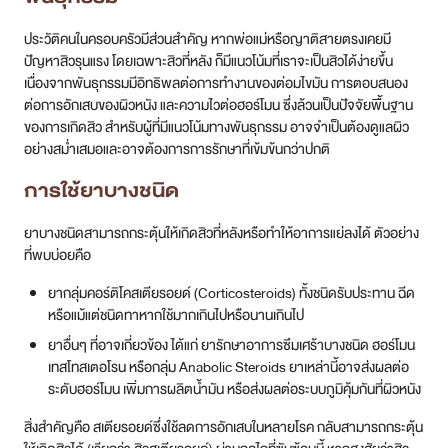
อย่างสม่ำเสมอและอาจต้องการการรักษาที่เข้มข้นกว่าปกติ
การใช้ยาบางชนิด
ยาบางชนิดสามารถกระตุ้นให้เกิดสิวที่หลังหรือทำให้อาการแย่ลงได้ ตัวอย่าง
ที่พบบ่อยคือ
ยากลุ่มคอร์ติโคสเตียรอยด์ (Corticosteroids) ทั้งชนิดรับประทาน ฉีด
หรือแม้แต่ชนิดทาหากใช้มากเกินไปหรือนานเกินไป
ยาอื่นๆ ที่อาจเกี่ยวข้อง ได้แก่ ยารักษาอาการซึมเศร้าบางชนิด ฮอร์โมน
เทสโทสเตอโรน หรือกลุ่ม Anabolic Steroids ยาเหล่านี้อาจส่งผลต่อ
ระดับฮอร์โมน เพิ่มการผลิตน้ำมัน หรือส่งผลต่อระบบภูมิคุ้มกันที่ผิวหนัง
สิ่งสำคัญคือ สเตียรอยด์ซึ่งใช้ลดการอักเสบในหลายโรค กลับสามารถกระตุ้น
ให้เกิดสิวได้ (เรียกว่า สิวสเตียรอยด์) ผ่านกลไกที่ซับซ้อนนี้ หากสงสัยว่าสิว
เกิดจากยาที่ใช้ ควรปรึกษาแพทย์ผู้สั่งยาก่อนหยุดยาเองเด็ดขาด เพราะการ
หยุดยาบางชนิดกะทันหันอาจเป็นอันตราย
ความเครียดสะสม