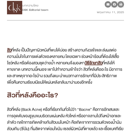
บทความโดย
DSK Editorial team
พฤษภาคม 11, 2025
เคสรีวิว
Case Review
วีดีโอรีวิว
สิว
ที่หลัง เป็นปัญหาผิวหนังที่พบได้บ่อย สร้างความกังวลใจและส่งผลต่อ
บทความ
ความมั่นใจในการแต่งตัวของหลายคน โดยเฉพาะช่วงหน้าร้อนที่ต้องใส่เสื้อ
โชว์หลัง หรือต้องสวมชุดว่ายน้ำ หลายคนจึงมองหา
วิธีรักษาสิว
ที่หลังให้
หายขาด บทความนี้หมอจะพาไปทำความเข้าใจว่า สิวที่หลังคืออะไร มีอาการ
โปรโมชั่น
และสาเหตุจากอะไรบ้าง รวมถึงแนะนำแนวทางการรักษาที่มีประสิทธิภาพ
เพื่อคืนความเรียบเนียนให้แผ่นหลังกลับมาน่ามองอีกครั้ง
รายชื่อสาขา
สิวที่หลังคืออะไร?
สาขา Siam Paragon
สิวที่หลัง (Back Acne) หรือที่เรียกกันทั่วไปว่า “Bacne” คือการอักเสบและ
สาขา Stadium One
การอุดตันของรูขุมขนบริเวณแผ่นหลัง หัวไหล่ หรืออาจลามไปถึงหน้าอกและ
ลำตัว กลไกการเกิดคล้ายกับสิวบนใบหน้า คือเกิดจากการรวมตัวของน้ำมัน
สาขา Asoke
ส่วนเกิน (ซีบัม) ที่ผลิตจากต่อมไขมัน เซลล์ผิวหนังที่ตายแล้ว และเชื้อแบคทีเรีย