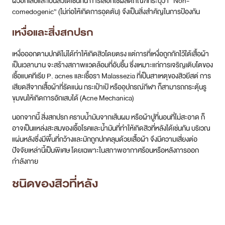
เป็นเวลานาน จะสร้างสภาพแวดล้อมที่อับชื้น ซึ่งเหมาะแก่การเจริญเติบโตของ
เชื้อแบคทีเรีย P. acnes และเชื้อรา Malassezia ที่เป็นสาเหตุของสิวยีสต์ การ
เสียดสีจากเสื้อผ้าที่รัดแน่น กระเป๋าเป้ หรืออุปกรณ์กีฬา ก็สามารถกระตุ้นรู
ขุมขนให้เกิดการอักเสบได้ (Acne Mechanica)
นอกจากนี้ สิ่งสกปรก คราบน้ำมันจากเส้นผม หรือผ้าปูที่นอนที่ไม่สะอาด ก็
อาจเป็นแหล่งสะสมของเชื้อโรคและน้ำมันที่ทำให้เกิดสิวที่หลังได้เช่นกัน บริเวณ
แผ่นหลังซึ่งมีพื้นที่กว้างและมักถูกปกคลุมด้วยเสื้อผ้า จึงมีความเสี่ยงต่อ
ปัจจัยเหล่านี้เป็นพิเศษ โดยเฉพาะในสภาพอากาศร้อนหรือหลังการออก
กำลังกาย
ชนิดของสิวที่หลัง
สิวที่หลังไม่ได้มีเพียงรูปแบบเดียว แต่มีความหลากหลายตั้งแต่สิวไม่อักเสบไป
จนถึงสิวอักเสบรุนแรง การจำแนกชนิดของสิวได้อย่างถูกต้องเป็นหัวใจสำคัญ
ในการเลือกวิธีการรักษาที่เหมาะสม
สิวตุ่มแดงขนาดใหญ่ (Nodules)