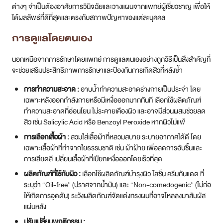
ให้เกิดการอุดตัน) ระวังผลิตภัณฑ์จัดแต่งทรงผมที่อาจไหลลงมาสัมผัส
แผ่นหลัง
ปรับเปลี่ยนพฤติกรรม :
หลีกเลี่ยงการแกะ เกา หรือบีบสิว เพราะจะเพิ่มความเสี่ยงต่อการ
อักเสบ รอยดำ และแผลเป็น
ซักทำความสะอาดผ้าปูที่นอน ปลอกหมอน และผ้าเช็ดตัวอย่าง
สม่ำเสมอ เพื่อขจัดคราบเหงื่อไคล น้ำมัน และเชื้อแบคทีเรีย
ลดการเสียดสีบริเวณแผ่นหลัง เช่น หลีกเลี่ยงการสะพายกระเป๋าเป้
หนักๆ หรือเสื้อผ้าที่รัดแน่นเกินไป
ปกป้องผิวจากแสงแดด โดยเฉพาะหากใช้ยาหรือทำเลเซอร์ที่ทำให้
ผิวไวต่อแสง
หาวิธีจัดการความเครียดที่เหมาะสม เช่น การออกกำลังกาย การ
พักผ่อนให้เพียงพอ หรือทำกิจกรรมที่ผ่อนคลาย
อาหาร :
แม้ความเชื่อมโยงระหว่างอาหารกับสิวยังเป็นที่ถกเถียง แต่มีบาง
งานวิจัยชี้ว่าการลดอาหารที่มีค่าดัชนีน้ำตาลสูง (High Glycemic
Index) เช่น ขนมปังขาว ของหวาน อาจช่วยลดความเสี่ยงในการเกิดสิวใน
บางคนได้