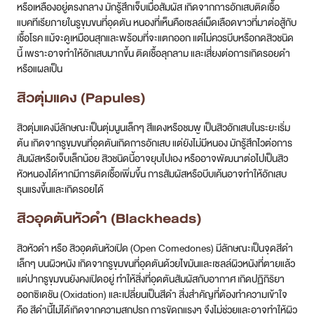
รุนแรงขึ้นและเกิดรอยได้
สิวอุดตันหัวดำ (Blackheads)
สิวหัวดำ หรือ สิวอุดตันหัวเปิด (Open Comedones) มีลักษณะเป็นจุดสีดำ
เล็กๆ บนผิวหนัง เกิดจากรูขุมขนที่อุดตันด้วยไขมันและเซลล์ผิวหนังที่ตายแล้ว
แต่ปากรูขุมขนยังคงเปิดอยู่ ทำให้สิ่งที่อุดตันสัมผัสกับอากาศ เกิดปฏิกิริยา
ออกซิเดชัน (Oxidation) และเปลี่ยนเป็นสีดำ สิ่งสำคัญที่ต้องทำความเข้าใจ
คือ สีดำนี้ไม่ได้เกิดจากความสกปรก การขัดถูแรงๆ จึงไม่ช่วยและอาจทำให้ผิว
ระคายเคืองได้ สิวชนิดนี้มักไม่ก่อให้เกิดอาการเจ็บ
สิวอุดตันหัวขาว (Whiteheads)
สิวหัวขาว หรือ สิวอุดตันหัวปิด (Closed Comedones) มีลักษณะเป็นตุ่มนูน
เล็กๆ สีขาวหรือสีเนื้อ เกิดจากรูขุมขนที่อุดตันสนิท ทำให้ไขมันและเซลล์ผิวหนัง
ที่ตายแล้วถูกกักอยู่ใต้ผิวหนัง ไม่ได้สัมผัสกับอากาศ จึงไม่เปลี่ยนเป็นสีดำ สิว
ชนิดนี้มีโอกาสพัฒนาไปเป็นสิวอักเสบ (เช่น สิวตุ่มแดง หรือสิวหัวหนอง) ได้สูง
กว่าสิวหัวดำ เนื่องจากสภาพแวดล้อมที่ปิดและขาดออกซิเจนภายในรูขุมขน
เอื้อต่อการเจริญเติบโตของเชื้อแบคทีเรีย P. acnes
สิวหัวช้าง (Cysts)