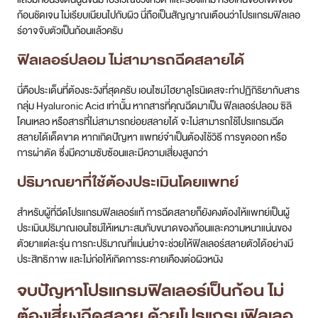
ก้อนชัดเจน ไม่เรียบเนียนไปกับผิว นี่ถือเป็นสัญญาณเตือนว่าโปรแกรมฟิลเลอ
ร์อาจจับตัวเป็นก้อนแล้วครับ
ฟิลเลอร์ปลอม ไม่สามารถฉีดสลายได้
นี่คือประเด็นที่ต้องระวังที่สุดครับ เอนไซม์ไฮยาลูโรนิเดสจะทำปฏิกิริยากับสาร
กลุ่ม Hyaluronic Acid เท่านั้น หากสารที่คุณฉีดมาเป็น ฟิลเลอร์ปลอม ซิลิ
โคนเหลว หรือสารที่ไม่สามารถย่อยสลายได้ จะไม่สามารถใช้โปรแกรมฉีด
สลายได้เด็ดขาด หากเกิดปัญหา แพทย์จำเป็นต้องใช้วิธี การขูดออก หรือ
การผ่าตัด ซึ่งมีความซับซ้อนและมีความเสี่ยงสูงกว่า
ปริมาณยาที่ใช้ต้องประเมินโดยแพทย์
สำหรับผู้ที่ฉีดโปรแกรมฟิลเลอร์แท้ การฉีดสลายก็ยังคงต้องให้แพทย์เป็นผู้
ประเมินปริมาณเอนไซม์ให้เหมาะสมกับขนาดของก้อนและความหนาแน่นของ
ตัวยาแต่ละรุ่น การกะปริมาณที่แม่นยำจะช่วยให้ฟิลเลอร์สลายตัวได้อย่างมี
ประสิทธิภาพ และไม่ก่อให้เกิดการระคายเคืองต่อผิวหนัง
จบปัญหาโปรแกรมฟิลเลอร์เป็นก้อน ไม่
ต้องเสี่ยงฉีดสลาย ด้วยโปรแกรมฟิลเลอ