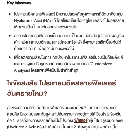
Key takeaway
สาขา MRT สุทธิสาร
โปรแกรมฉีดสลายฟิลเลอร์ มีความปลอดภัยสูงหากสารที่ฉีดมาคือกลุ่ม
Hyaluronic Acid (HA) แท้ โดยใช้เอนไซม์ไฮยาลูโรนิเดสเข้าไปย่อยสลาย
สาขา เซ็นทรัลปิ่นเกล้า
ให้กลายเป็นน้ำ และขับออกจากร่างกายไป
อาการโปรแกรมฟิลเลอร์เป็นก้อน แบ่งเป็นแบบไม่อักเสบ (สารแท้แต่อยู่ผิด
สาขา บางนา
ตำแหน่ง) และแบบอักเสบ (สารปลอมหรือแพ้) ซึ่งสามารถเช็กเบื้องต้นได้
ด้วยการ “ยิ้ม” เพื่อดูว่ามีก้อนรั้งหรือไม่
สาขา CDC
เพื่อลดความเสี่ยงในการเกิดปัญหาโปรแกรมฟิลเลอร์บวมเป็นก้อนตั้งแต่
แรก การดูแลปรับรูปหน้าด้วยเทคนิคเฉพาะบุคคล (Customized
สาขา นครปฐม
Analysis) โดยแพทย์จึงเป็นสิ่งสำคัญที่สุด
ไทย
ไขข้อสงสัย โปรแกรม
ฉีดสลายฟิลเลอร์
อันตรายไหม
?
สำหรับคำถามที่ว่า ฉีดสลายฟิลเลอร์ อันตรายไหม? ในทางการแพทย์คำ
ตอบคือ มีความปลอดภัยสูงและไม่อันตราย หากอยู่ภายใต้เงื่อนไข 2 ข้อครับ
คือ 1. สารที่ต้องการสลายต้องเป็นโปรแกรม
ฟิลเลอร์
กลุ่มไฮยาลูรอนิกแอซิด
(Hyaluronic Acid หรือ HA) แท้เท่านั้น และ 2. ต้องดูแลโดยแพทย์เท่านั้น