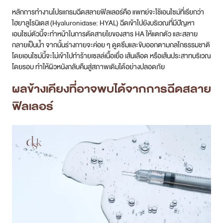
หลักการทำงานโปรแกรมฉีดสลายฟิลเลอร์คือ แพทย์จะใช้เอนไซม์ที่เรียกว่า
ไฮยาลูโรนิเดส (Hyaluronidase: HYAL) ฉีดเข้าไปยังบริเวณที่มีปัญหา
เอนไซม์ตัวนี้จะทำหน้าในการตัดสายใยของสาร HA ให้แตกตัว และสลาย
กลายเป็นน้ำ จากนั้นร่างกายจะค่อย ๆ ดูดซึมและขับออกตามกลไกธรรมชาติ
โดยเอนไซม์นี้จะไม่เข้าไปทำร้ายเซลล์เนื้อเยื่อ เส้นเลือด หรือเส้นประสาทบริเวณ
โดยรอบ ทำให้ผิวหนังกลับคืนสู่สภาพเดิมได้อย่างปลอดภัย
ผลข้างเคียงที่อาจพบได้จากการฉีดสลาย
ฟิลเลอร์