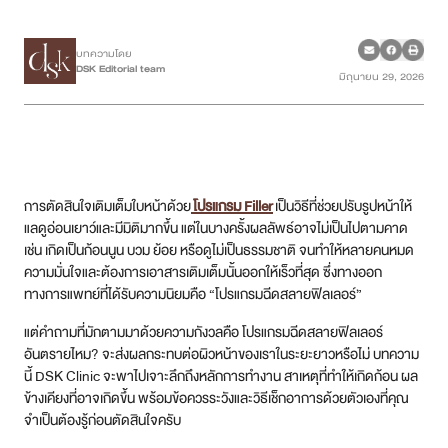
เคสรีวิว
บทความโดย
DSK Editorial team
มิถุนายน 29, 2026
Case Review
วีดีโอรีวิว
บทความ
การตัดสินใจเติมเต็มใบหน้าด้วย
โปรแกรม Filler
เป็นวิธีที่ช่วยปรับรูปหน้าให้
แลดูอ่อนเยาว์และมีมิติมากขึ้น แต่ในบางครั้งผลลัพธ์อาจไม่เป็นไปตามคาด
โปรโมชั่น
เช่น เกิดเป็นก้อนนูน บวม ย้อย หรือดูไม่เป็นธรรมชาติ จนทำให้หลายคนหมด
ความมั่นใจและต้องการเอาสารเติมเต็มนั้นออกให้เร็วที่สุด ซึ่งทางออก
ทางการแพทย์ที่ได้รับความนิยมคือ “โปรแกรมฉีดสลายฟิลเลอร์”
รายชื่อสาขา
แต่คำถามที่มักตามมาด้วยความกังวลคือ โปรแกรมฉีดสลายฟิลเลอร์
สาขา Siam Paragon
อันตรายไหม? จะส่งผลกระทบต่อผิวหน้าของเราในระยะยาวหรือไม่ บทความ
นี้ DSK Clinic จะพาไปเจาะลึกถึงหลักการทำงาน สาเหตุที่ทำให้เกิดก้อน ผล
สาขา Stadium One
ข้างเคียงที่อาจเกิดขึ้น พร้อมข้อควรระวังและวิธีเช็กอาการด้วยตัวเองที่คุณ
จำเป็นต้องรู้ก่อนตัดสินใจครับ
สาขา Asoke