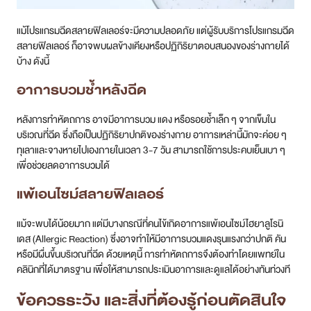
แม้โปรแกรมฉีดสลายฟิลเลอร์จะมีความปลอดภัย แต่ผู้รับบริการโปรแกรมฉีด
สลายฟิลเลอร์ ก็อาจพบผลข้างเคียงหรือปฏิกิริยาตอบสนองของร่างกายได้
บ้าง ดังนี้
อาการบวมช้ำหลังฉีด
หลังการทำหัตถการ อาจมีอาการบวม แดง หรือรอยช้ำเล็ก ๆ จากเข็มใน
บริเวณที่ฉีด ซึ่งถือเป็นปฏิกิริยาปกติของร่างกาย อาการเหล่านี้มักจะค่อย ๆ
ทุเลาและจางหายไปเองภายในเวลา 3-7 วัน สามารถใช้การประคบเย็นเบา ๆ
เพื่อช่วยลดอาการบวมได้
แพ้เอนไซม์สลายฟิลเลอร์
แม้จะพบได้น้อยมาก แต่มีบางกรณีที่คนไข้เกิดอาการแพ้เอนไซม์ไฮยาลูโรนิ
เดส (Allergic Reaction) ซึ่งอาจทำให้มีอาการบวมแดงรุนแรงกว่าปกติ คัน
หรือมีผื่นขึ้นบริเวณที่ฉีด ด้วยเหตุนี้ การทำหัตถการจึงต้องทำโดยแพทย์ใน
คลินิกที่ได้มาตรฐาน เพื่อให้สามารถประเมินอาการและดูแลได้อย่างทันท่วงที
ข้อควรระวัง และสิ่งที่ต้องรู้ก่อนตัดสินใจ