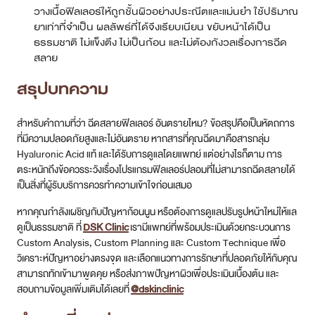
วางเนื้อฟิลเลอร์ให้ถูกชั้นผิวอย่างประณีตและแม่นยำ ใช้ปริมาณ
ยาเท่าที่จำเป็น ผลลัพธ์ที่ได้จึงเรียบเนียน ขยับหน้าได้เป็น
ธรรมชาติ ไม่แข็งตึง ไม่เป็นก้อน และไม่ต้องกังวลเรื่องการฉีด
สลาย
สรุปบทความ
สำหรับคำถามที่ว่า ฉีดสลายฟิลเลอร์ อันตรายไหม? ข้อสรุปคือเป็นหัตถการ
ที่มีความปลอดภัยสูงและไม่อันตราย หากสารที่คุณฉีดมาคือสารกลุ่ม
Hyaluronic Acid แท้ และได้รับการดูแลโดยแพทย์ แต่อย่างไรก็ตาม การ
ตระหนักถึงข้อควรระวังเรื่องโปรแกรมฟิลเลอร์ปลอมที่ไม่สามารถฉีดสลายได้
เป็นสิ่งที่ผู้รับบริการควรทำความเข้าใจก่อนเสมอ
หากคุณกำลังเผชิญกับปัญหาก้อนนูน หรือต้องการดูแลปรับรูปหน้าใหม่ให้แล
ดูเป็นธรรมชาติ ที่
DSK Clinic
เรามีแพทย์ที่พร้อมประเมินด้วยกระบวนการ
Custom Analysis, Custom Planning และ Custom Technique เพื่อ
วิเคราะห์ปัญหาอย่างตรงจุด และเลือกแนวทางการรักษาที่ปลอดภัยให้กับคุณ
สามารถทักเข้ามาพูดคุย หรือส่งภาพปัญหาผิวเพื่อประเมินเบื้องต้น และ
สอบถามข้อมูลเพิ่มเติมได้เลยที่
@dskinclinic