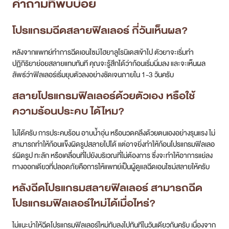
คำถามที่พบบ่อย
โปรแกรมฉีดสลายฟิลเลอร์ กี่วันเห็นผล?
หลังจากแพทย์ทำการฉีดเอนไซม์ไฮยาลูโรนิเดสเข้าไป ตัวยาจะเริ่มทำ
ปฏิกิริยาย่อยสลายแทบทันที คุณจะรู้สึกได้ว่าก้อนเริ่มนิ่มลง และจะเห็นผล
ลัพธ์ว่าฟิลเลอร์เริ่มยุบตัวลงอย่างชัดเจนภายใน 1-3 วันครับ
สลายโปรแกรมฟิลเลอร์ด้วยตัวเอง หรือใช้
ความร้อนประคบ ได้ไหม?
ไม่ได้ครับ การประคบร้อน อาบน้ำอุ่น หรือนวดคลึงด้วยตนเองอย่างรุนแรง ไม่
สามารถทำให้ก้อนแข็งผิดรูปสลายไปได้ แต่อาจยิ่งทำให้ก้อนโปรแกรมฟิลเลอ
ร์ผิดรูป ทะลัก หรือเคลื่อนที่ไปยังบริเวณที่ไม่ต้องการ ซึ่งจะทำให้อาการแย่ลง
ทางออกเดียวที่ปลอดภัยคือการให้แพทย์เป็นผู้ดูแลฉีดเอนไซม์สลายให้ครับ
หลังฉีดโปรแกรมสลายฟิลเลอร์ สามารถฉีด
โปรแกรมฟิลเลอร์ใหม่ได้เมื่อไหร่?
ไม่แนะนำให้ฉีดโปรแกรมฟิลเลอร์ใหม่ทับลงไปทันทีในวันเดียวกันครับ เนื่องจาก