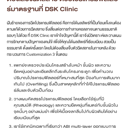
ร์มาตรฐานที่ DSK Clinic
ฝันร้ายของการฉีดโปรแกรมฟิลเลอร์ คือการได้ผลลัพธ์ที่เป็นก้อนแข็งจนต้อง
ตามแก้ด้วยการฉีดสลาย ซึ่งเสี่ยงต่อการทำลายคอลลาเจนตามธรรมชาติ
รอบๆ ไปด้วย ที่ DSK Clinic เราเข้าใจปัญหานี้ดี เราจึงมีวิเคราะห์และวางแผน
การรักษาตามปัญหาของคนไข้ เพื่อให้คุณได้ผลลัพธ์ที่เรียบเนียน สวยเป็น
ธรรมชาติ ตั้งแต่ครั้งแรก โดยไม่ต้องเสี่ยงเจ็บตัวฉีดสลายในภายหลัง ด้วย
กระบวนการ Customization 3 ขั้นตอน
แพทย์จะตรวจประเมินโครงสร้างใบหน้า ชั้นผิว และความ
ยืดหยุ่นอย่างละเอียดลึกถึงระดับโครงกระดูก เพื่อคำนวณ
ปริมาณโปรแกรมฟิลเลอร์ที่เหมาะสมที่สุด ป้องกันการเติมมาก
เกินไป (Overfilling) ซึ่งเป็นสาเหตุหลักที่ทำให้โปรแกรมฟิลเลอ
ร์ล้นและจับตัวเป็นก้อน
วางแผนคัดสรรโปรแกรมฟิลเลอร์ โดยเลือกใช้รุ่นที่มี
คุณสมบัติ (Rheology) และความยืดหยุ่นที่แมตช์กับชั้นผิวใน
จุดนั้นๆ อย่างแม่นยำ เพื่อให้เนื้อเจลกลืนไปกับผิวเดิมได้อย่าง
เรียบเนียนที่สุด
เราใช้เทคนิคเฉพาะที่เรียกว่า ABI multi-layer ออกแบบการ