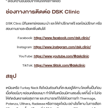
Facebook:
https://www.facebook.com/dsk.clinic/
Instagram:
https://www.instagram.com/dsk.clinic/
YouTube:
https://www.youtube.com/@dskclinic
TikTok:
https://www.tiktok.com/@dskclinic
สรุป
เหนียงหรือ Turkey Neck คือไขมันส่วนเกินที่สะสมอยู่ใต้คาง โดยเห็นเป็นก้อน
เนื้อห้อยนิ่มๆ หย่อนคล้อยลงมา ทำให้เห็นเหมือนมีคางสองชั้น แต่ทั้งนี้ จะไม่ก่อ
ให้เกิดอันตรายต่อสุขภาพ และสามารถแก้ไขได้ด้วยการทำ Thermage,
Potenza, Ulthera, Radiesse หรือการดูดไขมัน อย่างไรก็ตาม ในการเลือก
วิธีลดเหนียงจะขึ้นอยู่ปัญหาที่ทำให้เกิดเหนียง และดุลยพินิจของแพทย์เจ้าของ
เคสด้วย ซึ่งถ้าหากอยากแก้ปัญหาเหนียงได้อย่างตรงจุด แนะนำที่
DSK
Clinic
คลินิกมาตรฐานสาธารณสุข มีวิธีลดเหนียงหลากหลายวิธี ดำเนิน
การโดยแพทย์ที่มีประสบการณ์ วางแผน พร้อมประเมินปัญหาแบบคนต่อคน
รับรองว่ารักษาได้ตรงจุดแน่นอน