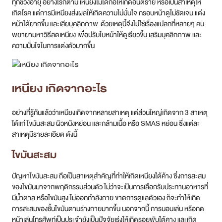
ทุกช่วงอายุ อย่างไรก็ตาม เหนียงไม่ได้ก่อให้เกิดอันตราย หรือเป็นสาเหตุให้
เกิดโรค แต่การมีเหนียงส่งผลให้เกิดความไม่มั่นใจ กรอบหน้าดูไม่ชัดเจน แต่ง
หน้าได้ยากขึ้น และเสียบุคลิกภาพ ด้วยเหตุนี้จึงไม่ใช่เรื่องแปลกที่หลายๆ คน
พยายามหาวิธีลดเหนียง เพื่อปรับใบหน้าให้ดูเรียวขึ้น เสริมบุคลิกภาพ และ
ความมั่นใจในการแต่งตัวมากขึ้น
เหนียง เกิดจากอะไร
อย่างที่รู้กันแล้วว่าเหนียงเกิดจากหลายสาเหตุ แต่ส่วนใหญ่เกิดจาก 3 สาเหตุ
ได้แก่ ไขมันสะสม ผิวหนังหย่อน และกล้ามเนื้อ หรือ SMAS หย่อน ซึ่งแต่ละ
สาเหตุมีรายละเอียด ดังนี้
ไขมันสะสม
ปัญหาไขมันสะสม ถือเป็นสาเหตุสำคัญที่ทำให้เกิดเหนียงใต้ค้าง ซึ่งการสะสม
ของไขมันมาจากพฤติกรรมส่วนตัว ไม่ว่าจะเป็นการเลือกรับประทานอาหารที่
มีน้ำตาล หรือไขมันสูง ไม่ออกกำลังกาย ขาดการดูแลตัวเอง ก็จะทำให้เกิด
การสะสมของชั้นไขมันตามร่างกายมากขึ้น นอกจากนี้ การนอนเล่น หรือกด
หน้าเล่นโทรศัพท์เป็นประจำยังเป็นปัจจัยเร่งให้เกิดรอยพับใต้คาง และเกิด