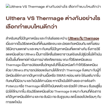
สำหรับคนที่มีปัญหาเหนียง และกำลังลังเลระหว่าง
Ulthera กับ Thermage
เนื่องจากเป็นวิธีลดเหนียงที่เห็นผลชัดเจน และปลอดภัยเหมือนกัน แต่ทั้งสอง
วิธีมีความแตกต่าง และเหมาะกับคนที่มีปัญหาเหนียงที่แตกต่างกัน ซึ่งการวิธี
ลดเหนียงด้วย Ulthera เป็นการใช้คลื่นอัลตราซาวนด์ยิงลงไปสู่ผิวชั้นใต้ไขมัน
ซึ่งเป็นชั้นที่แพทย์ดำเนินการผ่าตัดศัลยกรรม ขณะที่วิธีลดเหนียงแบบ
Thermage เป็นการปล่อยคลื่นวิทยุลงไปที่ชั้นผิวหนังแท้ ทำให้วิธีลดเหนียง
ด้วย Ulthera สามารถปล่อยพลังงานได้ลึกกว่า Thermage จึงเหมาะกับผู้ที่
มีเหนียงใต้คางจากปัญหากล้ามเนื้อหรือ SMAS หย่อน แต่จะได้ผลดีมากขึ้น
กับคนที่มีผิวบาง และไขมันใต้คางน้อย หากมีไขมันใต้ค้างเยอะอาจต้องทำ
Potenza หรือ Thermage เพื่อให้ไขมันหดตัว และช่วยให้ Ulthera ซึมลงสู่ชั้น
ผิวได้ลึกมากขึ้น ส่วนวิธีลดเหนียงด้วย Thermage จะเหมาะกับคนที่ต้องการ
แก้ปัญหาเหนียงใต้คาง และกระชับผิว กระชับรูขุมขน ลดริ้วรอยไปพร้อมๆ กับ
การลดไขมัน
ลดเหนียง ทำที่ไหนดี เลือกอย่างไร
ถึงแม้ว่าวิธีการลดเหนียงจะมีหลายวิธี แต่ก็ควรเลือกเข้ารับบริการกับคลินิกที่
ได้มาตรฐาน มีคุณภาพ และที่สำคัญ ต้องดำเนินการโดยแพทย์เฉพาะทาง
ด้านผิวหนัง (Dermatologist) อีกทั้ง ควรเชี่ยวชาญในเทคนิคที่ดำเนินการ