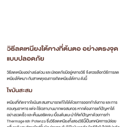
วิธีลดเหนียงใต้คางที่ต้นตอ อย่างตรงจุด
แบบปลอดภัย
วิธีลดเหนียงอย่างเร่งด่วน และปลอดภัยมีอยู่หลายวิธี จึงควรเลือกวิธีการลด
เหนียงให้เหมาะกับสาเหตุของการเกิดเหนียงใต้คาง ดังนี้
ไขมันสะสม
เหนียงที่เกิดจากไขมันสะสมสามารถแก้ไขได้ด้วยการออกกำลังกาย และการ
ควบคุมอาหาร แต่จะใช้เวลานานมากพอสมควร หากต้องการแก้ปัญหาได้
อย่างรวดเร็ว และเห็นผลชัดเจน เบื้องต้นแนะนำให้แก้ปัญหาด้วยการทำ
Thermage และ Potenza ซึ่งวิธีลดเหนียงทั้งสองวิธีนี้เป็นเทคนิคการปล่อย
คลื่นพลังงานวิทยุเข้าสู่ชั้นผิว ช่วยกระตุ้นให้ไขมันหดตัว ข้อดีคือไม่ใช่วิธีผ่าตัด
จึงมีความเสี่ยงน้อย ไม่ก่อให้เกิดรอยช้ำ ไม่เกิดรอยแผลเป็น และไม่จำเป็นต้อง
พักฟื้น
อย่างไรก็ตาม สำหรับคนที่มีปัญหาไขมันสะสมใต้คางเป็นจำนวนมาก และเห็น
เหนียงใต้คางชัดเจน ควรเปลี่ยนวิธีลดเหนียงเป็นการดูดไขมัน จะแก้ปัญหาได้
ตรงจุด และเห็นผลมากกว่า แต่วิธีนี้จะเกิดแผลเป็นตามมาภายหลัง ทั้งนี้ไม่