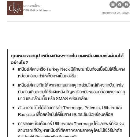
บทความโดย
DSK Editorial team
กรกฎาคม 24, 2024
เคสรีวิว
Case Review
วีดีโอรีวิว
คุณหมอขอสรุป เหนียงเกิดจากอะไร ลดเหนียงแบบเร่งด่วนได้
บทความ
อย่างไร?
เหนียงใต้คางหรือ Turkey Neck มีลักษณะเป็นก้อนเนื้อนิ่มใต้ชั้นคาง
โปรโมชั่น
หย่อนคล้อย ทำให้เห็นคางเป็นสองชั้น
เหนียงใต้คางเกิดได้จากหลายสาเหตุ แต่ส่วนใหญ่เกิดจากปัญหาไข
รายชื่อสาขา
มันส่วนเกินสะสมใต้ชั้นผิวหนัง ปัญหาผิวหนังหย่อนคล้อยเพราะอายุ
มาก และกล้ามเนื้อ หรือ SMAS หย่อนคล้อย
สาขา Siam Paragon
สามารถแก้ไขได้ด้วยการทำ Thermage, Potenza, Ulthera และ
Radiesse เพื่อลดไขมันใต้ชั้นคาง และกระชับผิวหย่อนคล้อย
สาขา Stadium One
การลดเหนียงด้วยวิธี Ulthera และ Thermage ให้ผลลัพธ์ที่ชัดเจน
สามารถแก้ปัญหาเหนียงที่เกิดจากหลายสาเหตุ โดยไม่ใช้วิธีผ่าตัด
สาขา Asoke
จึงไม่ก่อให้เกิดผลข้างเคียงในภายหลัง