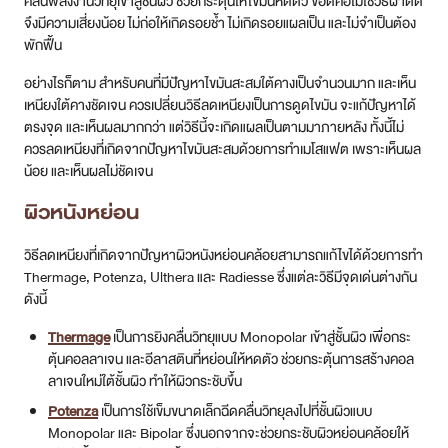
ควรลดเหนียงที่เกิดจากปัญหาไขมันสะสมด้วยการทำเมโสแฟต เพราะเห็นผล
น้อย และเห็นผลไม่ชัดเจน
ผิวหนังหย่อน
วิธีลดเหนียงที่เกิดจากปัญหาผิวหนังหย่อนคล้อยสามารถแก้ไขได้ด้วยการทำ
Thermage, Potenza, Ulthera และ Radiesse ซึ่งแต่ละวิธีมีจุดเด่นต่างกัน
ดังนี้
Thermage
เป็นการยิงคลื่นวิทยุแบบ Monopolar เข้าสู่ชั้นผิว เพื่อกระ
ตุ้นคอลลาเจน และอีลาสตินที่หย่อนให้หดตัว ช่วยกระตุ้นการสร้างคอล
ลาเจนใหม่ใต้ชั้นผิว ทำให้ผิวกระชับขึ้น
Potenza
เป็นการใช้เข็มขนาดเล็กฉีดคลื่นวิทยุลงไปที่ชั้นผิวแบบ
Monopolar และ Bipolar ซึ่งนอกจากจะช่วยกระชับผิวหย่อนคล้อยให้
เต่งตึงขึ้นแล้ว ยังช่วยลดริ้วรอยต่างๆ บนผิวอีกด้วย
Ulthera
เป็นเทคโนโลยีการส่งพลังงานคลื่นอัลตราซาวนด์ความถี่สูงเข้า
สู่ชั้นผิวหนัง แต่ในกรณีปัญหาเหนียงที่เกิดจากผิวหนังหย่อนแนะนำให้ใช้
หัว Ulthera ขนาด 3.0 mm เพราะสามารถยิงพลังงานคลื่นอัลตราซา
วนด์ลงลึกถึงชั้นไขมัน