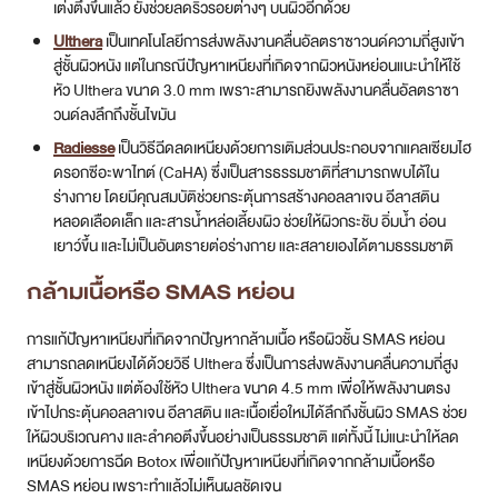
Radiesse
เป็นวิธีฉีดลดเหนียงด้วยการเติมส่วนประกอบจากแคลเซียมไฮ
ดรอกซีอะพาไทต์ (CaHA) ซึ่งเป็นสารธรรมชาติที่สามารถพบได้ใน
ร่างกาย โดยมีคุณสมบัติช่วยกระตุ้นการสร้างคอลลาเจน อีลาสติน
หลอดเลือดเล็ก และสารน้ำหล่อเลี้ยงผิว ช่วยให้ผิวกระชับ อิ่มน้ำ อ่อน
เยาว์ขึ้น และไม่เป็นอันตรายต่อร่างกาย และสลายเองได้ตามธรรมชาติ
กล้ามเนื้อหรือ SMAS หย่อน
การแก้ปัญหาเหนียงที่เกิดจากปัญหากล้ามเนื้อ หรือผิวชั้น SMAS หย่อน
สามารถลดเหนียงได้ด้วยวิธี Ulthera ซึ่งเป็นการส่งพลังงานคลื่นความถี่สูง
เข้าสู่ชั้นผิวหนัง แต่ต้องใช้หัว Ulthera ขนาด 4.5 mm เพื่อให้พลังงานตรง
เข้าไปกระตุ้นคอลลาเจน อีลาสติน และเนื้อเยื่อใหม่ได้ลึกถึงชั้นผิว SMAS ช่วย
ให้ผิวบริเวณคาง และลำคอตึงขึ้นอย่างเป็นธรรมชาติ แต่ทั้งนี้ ไม่แนะนำให้ลด
เหนียงด้วยการฉีด Botox เพื่อแก้ปัญหาเหนียงที่เกิดจากกล้ามเนื้อหรือ
SMAS หย่อน เพราะทำแล้วไม่เห็นผลชัดเจน
Ulthera VS Thermage ต่างกันอย่างไร
เลือกทำแบบไหนดีกว่า