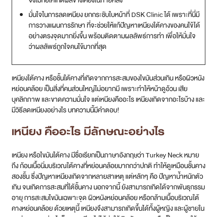
มั่นใจในการลดเหนียง ยกกระชับใบหน้าที่ DSK Clinic ได้ เพราะที่นี่มี
สาขา MRT สุทธิสาร
การวางแผนการรักษา ที่จะช่วยให้แก้ปัญหาเหนียงใต้คางของคนไข้ได้
อย่างตรงจุดมากยิ่งขึ้น พร้อมติดตามผลลัพธ์การทำ เพื่อให้มั่นใจ
สาขา เซ็นทรัลปิ่นเกล้า
ว่าผลลัพธ์ถูกใจคนไข้มากที่สุด
สาขา บางนา
เหนียงใต้คาง หรือชั้นใต้คางที่เกิดจากการสะสมของไขมันส่วนเกิน หรือผิวหนัง
สาขา CDC
หย่อนคล้อย เป็นสิ่งที่คนส่วนใหญ่ไม่อยากมี เพราะทำให้หน้าดูอ้วน เสีย
บุคลิกภาพ และขาดความมั่นใจ แต่เหนียงคืออะไร เหนียงเกิดจากอะไรบ้าง และ
สาขา นครปฐม
มีวิธีลดเหนียงอย่างไร บทความนี้มีคำตอบ!
เหนียง คืออะไร มีลักษณะอย่างไร
ไทย
เหนียง หรือไขมันใต้คาง มีชื่อเรียกเป็นภาษาอังกฤษว่า Turkey Neck หมาย
ถึง ก้อนเนื้อนิ่มบริเวณใต้คางที่หย่อนคล้อยมากกว่าปกติ ทำให้ดูเหมือนชั้นคาง
สองชั้น ซึ่งปัญหาเหนียงเกิดจากหลายสาเหตุ แต่หลักๆ คือ ปัญหาน้ำหนักตัว
เกิน จนเกิดการสะสมที่ใต้ชั้นคาง นอกจากนี้ ยังสามารถเกิดได้จากพันธุกรรม
อายุ การสะสมไขมันเฉพาะจุด ผิวหนังหย่อนคล้อย หรือกล้ามเนื้อบริเวณใต้
คางหย่อนคล้อย ด้วยเหตุนี้ เหนียงจึงสามารถเกิดขึ้นได้ทั้งผู้หญิง และผู้ชายใน