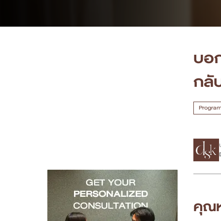
เคสรีวิว
Case Review
บอก
วีดีโอรีวิว
กลั
บทความ
Program 
โปรโมชั่น
รายชื่อสาขา
สาขา Siam Paragon
สาขา Stadium One
คุณ
สาขา Asoke