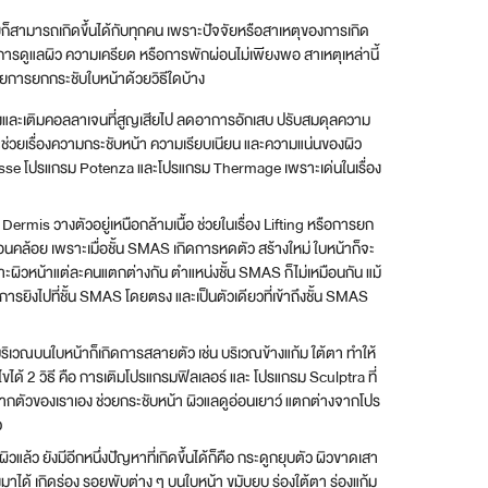
วัยก็สามารถเกิดขึ้นได้กับทุกคน เพราะปัจจัยหรือสาเหตุของการเกิด
ยการดูแลผิว ความเครียด หรือการพักผ่อนไม่เพียงพอ สาเหตุเหล่านี้
ยการยกกระชับใบหน้าด้วยวิธีใดบ้าง
รุงและเติมคอลลาเจนที่สูญเสียไป ลดอาการอักเสบ ปรับสมดุลความ
จะช่วยเรื่องความกระชับหน้า ความเรียบเนียน และความแน่นของผิว
esse โปรแกรม Potenza และโปรแกรม Thermage เพราะเด่นในเรื่อง
ชั้น Dermis วางตัวอยู่เหนือกล้ามเนื้อ ช่วยในเรื่อง Lifting หรือการยก
ย่อนคล้อย เพราะเมื่อชั้น SMAS เกิดการหดตัว สร้างใหม่ ใบหน้าก็จะ
เพราะผิวหน้าแต่ละคนแตกต่างกัน ตำแหน่งชั้น SMAS ก็ไม่เหมือนกัน แม้
ารยิงไปที่ชั้น SMAS โดยตรง และเป็นตัวเดียวที่เข้าถึงชั้น SMAS
างบริเวณบนใบหน้าก็เกิดการสลายตัว เช่น บริเวณข้างแก้ม ใต้ตา ทำให้
้ 2 วิธี คือ การเติมโปรแกรมฟิลเลอร์ และ โปรแกรม Sculptra ที่
นจากตัวของเราเอง ช่วยกระชับหน้า ผิวแลดูอ่อนเยาว์ แตกต่างจากโปร
ว
ล้ว ยังมีอีกหนึ่งปัญหาที่เกิดขึ้นได้ก็คือ กระดูกยุบตัว ผิวขาดเสา
งมาได้ เกิดร่อง รอยพับต่าง ๆ บนใบหน้า ขมับยุบ ร่องใต้ตา ร่องแก้ม