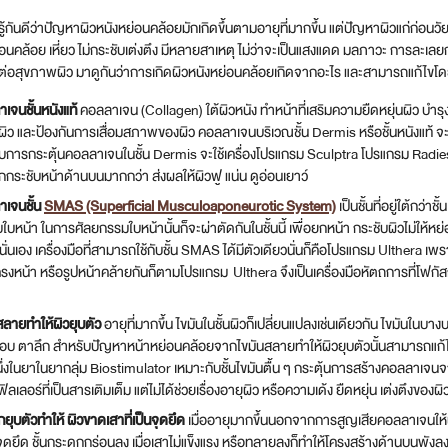
ารู้กันดีว่าปัญหาผิวหนังหย่อนคล้อยมักเกิดขึ้นตามอายุที่มากขึ้น แต่ปัญหาผิวแก่ก่อน
่อนคล้อย เหี่ยว ไม่กระชับเต่งตึง มีหลายสาเหตุ ไม่ว่าจะเป็นแสงแดด มลภาวะ การละเล
ต่อสุขภาพผิว มาดูกันว่าการเกิดผิวหนังหย่อนคล้อยเกิดจากอะไร และสามารถแก้ไขโด
เจนชั้นหนังแท้
คอลลาเจน (Collagen) ใต้ผิวหนัง ทำหน้าที่เสริมความยืดหยุ่นผิว บำ
ื้นผิว และป้องกันการเสื่อมสภาพของผิว คอลลาเจนบริเวณชั้น Dermis หรือชั้นหนังแท้ 
บการกระตุ้นคอลลาเจนในชั้น Dermis จะใช้เครื่องโปรแกรม Sculptra โปรแกรม Radi
กระชับหน้าด้านบนมากกว่า ส่งผลให้ผิวฟู แน่น ดูอ่อนเยาว์
เจนชั้น
SMAS (Superficial Musculoaponeurotic System)
เป็นชั้นที่อยู่ใต้กว่า
บใบหน้า ในการศัลยกรรมใบหน้านั้นก็จะผ่าตัดกันในชั้นนี้ เพื่อยกหน้า กระชับผิวไม่ให้ห
นนั่นเอง เครื่องมือที่สามารถใช้กับชั้น SMAS ได้มีตัวเดียวนั่นก็คือโปรแกรม Ulthera 
ครงหน้า หรือรูปหน้าคล้ายกันก็ตามโปรแกรม Ulthera จึงเป็นเครื่องมือหัตถการที่โฟกัสก
สลายทำให้ผิวยุบตัว
อายุที่มากขึ้น ไขมันในชั้นผิวก็เปลี่ยนแปลงเช่นเดียวกัน ไขมันในบ
อบ ตาลึก สำหรับปัญหาหน้าหย่อนคล้อยจากไขมันสลายทำให้ผิวยุบตัวนั้นสามารถแก้ไขได
นึ่งในยาในยากลุ่ม Biostimulator เหมาะกับชั้นไขมันตื้น ๆ กระตุ้นการสร้างคอลลาเจ
ลเลอร์ที่เป็นสารเติมเต็ม แต่ไม่ได้ช่วยเรื่องอายุผิว หรือความเด้ง ยืดหยุ่น เต่งตึงของผิ
กยุบตัวทำให้ ผิวขาดเสาที่เป็นจุดยึด
เมื่ออายุมากขึ้นนอกจากการสูญเสียคอลลาเจนให้ผิวแ
็นจุดยึด ชั้นกระดูกกร่อนลง เมื่อเสาไม่แข็งแรง หรือทลายลงก็ทำให้โครงสร้างด้านบนพังล