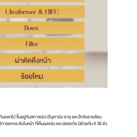
งกันออกไป ขึ้นอยู่กับสภาพผิว ปัญหาผิว อายุ และปัจจัยรายล้อม
การยกกระชับใบหน้า ที่เห็นผลจริง และปลอดภัย มีด้วยกัน 8 วิธี ดัง