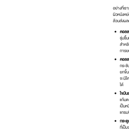
อย่างที่เร
ผิวหนังหย
ล้วนส่งผล
คอลลา
ชุ่มช
สำหรั
การยก
คอลลา
กระชั
ยกขึ้
จะมีโ
ได้
ไขมัน
แก้มต
เป็นห
แกรมฟิ
กระดู
ที่เป