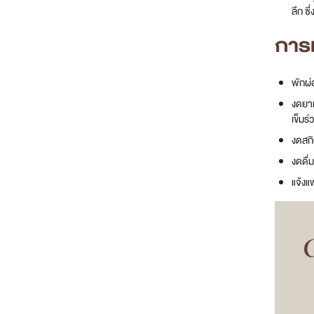
ลึก ซ
การเ
พักผ่
งดยาแ
เข็มร่
งดสกิ
งดดื่
แจ้งแ