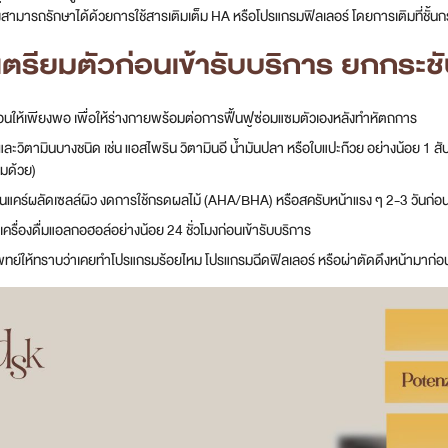
ึ่งสามารถรักษาได้ด้วยการใช้สารเติมเต็ม HA หรือโปรแกรมฟิลเลอร์ โดยการเติมที่ชั้นกระด
ตรียมตัวก่อนเข้ารับบริการ ยกกระช
อนให้เพียงพอ เพื่อให้ร่างกายพร้อมต่อการฟื้นฟูซ่อมแซมตัวเองหลังทำหัตถการ
ละวิตามินบางชนิด เช่น แอสไพริน วิตามินอี น้ำมันปลา หรือใบแปะก๊วย อย่างน้อย 1 สั
วมด้วย)
นแคร์ผลัดเซลล์ผิว งดการใช้กรดผลไม้ (AHA/BHA) หรือสครับหน้าแรง ๆ 2-3 วันก่อ
มเครื่องดื่มแอลกอฮอล์อย่างน้อย 24 ชั่วโมงก่อนเข้ารับบริการ
พทย์ให้ทราบว่าเคยทำโปรแกรมร้อยไหม โปรแกรมฉีดฟิลเลอร์ หรือผ่าตัดดึงหน้ามาก่อน