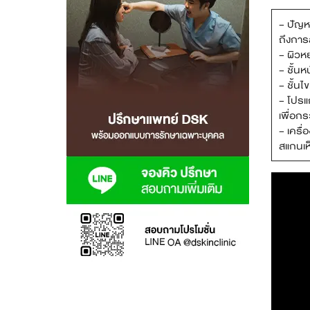
– ปัญห
สาขา MRT สุทธิสาร
ถึงการ
– ผิวหย
สาขา เซ็นทรัลปิ่นเกล้า
– ชั้น
– ชั้นไ
สาขา บางนา
– โปรแก
เพื่อก
สาขา CDC
– เครื
สแกนเห็
สาขา นครปฐม
ไทย