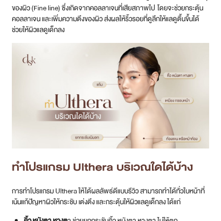
ของผิว (Fine line) ซึ่งเกิดจากคอลลาเจนที่เสียสภาพไป โดยจะช่วยกระตุ้น
คอลลาเจน และเพิ่มความตึงของผิว ส่งผลให้ริ้วรอยที่ดูลึกให้แลดูตื้นขึ้นได้
ช่วยให้ผิวแลดูเด็กลง
ทำโปรแกรม Ulthera บริเวณใดได้บ้าง
การทำโปรแกรม Ulthera ให้ได้ผลลัพธ์ดีแบบรีวิว สามารถทำได้ทั่วใบหน้าที่
เน้นแก้ปัญหาผิวให้กระชับ เต่งตึง และกระตุ้นให้ผิวแลดูเด็กลง ได้แก่
คิ้ว หนังตา หางต
า ช่วยยกกระชับคิ้ว หนังตา หางตา ไม่ให้ตก