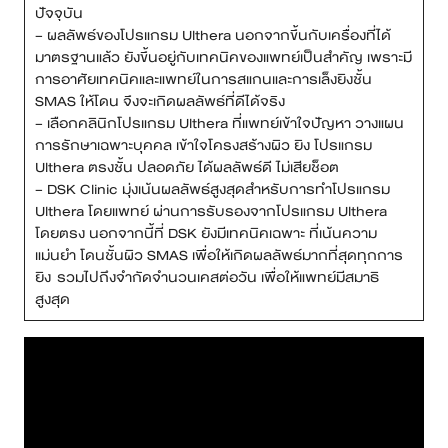
ปัจจุบัน
– ผลลัพธ์ของโปรแกรม Ulthera นอกจากขึ้นกับเครื่องที่ได้
สาขา MRT สุทธิสาร
มาตรฐานแล้ว ยังขึ้นอยู่กับเทคนิคของแพทย์เป็นสำคัญ เพราะมี
การอาศัยเทคนิคและแพทย์ในการสแกนและการเล็งยิงชั้น
สาขา เซ็นทรัลปิ่นเกล้า
SMAS ให้โดน จึงจะเกิดผลลัพธ์ที่ดีได้จริง
– เลือกคลินิกโปรแกรม Ulthera ที่แพทย์เข้าใจปัญหา วางแผน
สาขา บางนา
การรักษาเฉพาะบุคคล เข้าใจโครงสร้างผิว ยิง โปรแกรม
Ulthera ตรงชั้น ปลอดภัย ได้ผลลัพธ์ดี ไม่เสียช็อต
สาขา CDC
– DSK Clinic มุ่งเน้นผลลัพธ์สูงสุดสำหรับการทำโปรแกรม
Ulthera โดยแพทย์ ผ่านการรับรองจากโปรแกรม Ulthera
สาขา นครปฐม
โดยตรง นอกจากนี้ที่ DSK ยังมีเทคนิคเฉพาะ ที่เน้นความ
แม่นยำ โดนชั้นผิว SMAS เพื่อให้เกิดผลลัพธ์มากที่สุดทุกการ
ไทย
ยิง รวมไปถึงจำกัดจำนวนเคสต่อวัน เพื่อให้แพทย์มีสมาธิ
สูงสุด