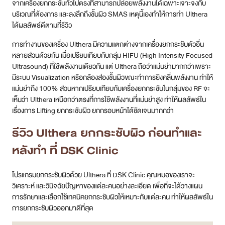
จากเครื่องยกกระชับทั่วไปตรงที่สามารถปล่อยพลังงานได้เฉพาะเจาะจงกับ
บริเวณที่ต้องการ และลงลึกถึงชั้นผิว SMAS เหตุนี้เองทำให้การทำ Ulthera
ได้ผลลัพธ์ดีตามที่รีวิว
การทำงานของเครื่อง Ulthera มีความแตกต่างจากเครื่องยกกระชับตัวอื่น
หลายส่วนด้วยกัน เมื่อเปรียบเทียบกับกลุ่ม HIFU (High Intensity Focused
Ultrasound) ที่ใช้พลังงานเดียวกัน แต่ Ulthera ถือว่าแม่นยำมากกว่าเพราะ
มีระบบ Visualization หรือกล้องส่องชั้นผิวขณะทำการยิงคลื่นพลังงาน ทำให้
แม่นยำถึง 100% ส่วนหากเปรียบเทียบกับเครื่องยกกระชับในกลุ่มของ RF จะ
เห็นว่า Ulthera เหนือกว่าตรงที่การใช้พลังงานที่แม่นยำสูง ทำให้ผลลัพธ์ใน
เรื่องการ Lifting ยกกระชับผิว ยกกรอบหน้าได้ชัดเจนมากกว่า
รีวิว Ulthera ยกกระชับผิว ก่อนทำและ
หลังทำ ที่ DSK Clinic
โปรแกรมยกกระชับผิวด้วย Ulthera ที่ DSK Clinic คุณหมอของเราจะ
วิเคราะห์ และวินิจฉัยปัญหาของแต่ละคนอย่างละเอียด เพื่อที่จะได้วางแผน
การรักษาและเลือกใช้เทคนิคยกกระชับผิวให้เหมาะกับแต่ละคน ทำให้ผลลัพธ์ใน
การยกกระชับผิวออกมาดีที่สุด