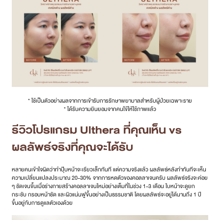
* ใช้เป็นตัวอย่างผลจากการเข้ารับการรักษาพยาบาลสําหรับผู้ป่วยเฉพาะราย
* ได้รับความยินยอมจากคนไข้ให้ใช้ภาพแล้ว
รีวิวโปรแกรม Ulthera ที่คุณเห็น vs
ผลลัพธ์จริงที่คุณจะได้รับ
หลายคนเข้าใจผิดว่าทำปุ๊บหน้าจะเรียวเล็กทันที แต่ความจริงแล้ว ผลลัพธ์หลังทำทันทีจะเห็น
ความเปลี่ยนแปลงประมาณ 20-30% จากการหดตัวของคอลลาเจนครับ ผลลัพธ์จริงจะค่อย
ๆ ชัดเจนขึ้นเมื่อร่างกายสร้างคอลลาเจนใหม่อย่างเต็มที่ในช่วง 1-3 เดือน ใบหน้าจะดูยก
กระชับ กรอบหน้าชัด และผิวแน่นฟูขึ้นอย่างเป็นธรรมชาติ โดยผลลัพธ์จะอยู่ได้นานถึง 1 ปี
ขึ้นอยู่กับการดูแลตัวเองด้วย