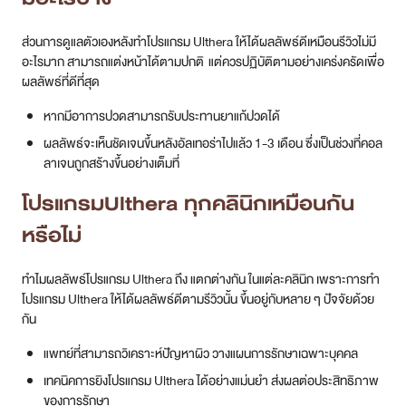
ส่วนการดูแลตัวเองหลังทำโปรแกรม Ulthera ให้ได้ผลลัพธ์ดีเหมือนรีวิวไม่มี
อะไรมาก สามารถแต่งหน้าได้ตามปกติ แต่ควรปฏิบัติตามอย่างเคร่งครัดเพื่อ
ผลลัพธ์ที่ดีที่สุด
หากมีอาการปวดสามารถรับประทานยาแก้ปวดได้
ผลลัพธ์จะเห็นชัดเจนขึ้นหลังอัลเทอร่าไปแล้ว 1-3 เดือน ซึ่งเป็นช่วงที่คอล
ลาเจนถูกสร้างขึ้นอย่างเต็มที่
โปรแกรมUlthera ทุกคลินิกเหมือนกัน
หรือไม่
ทำไมผลลัพธ์โปรแกรม Ulthera ถึง แตกต่างกัน ในแต่ละคลินิก เพราะการทำ
โปรแกรม Ulthera ให้ได้ผลลัพธ์ดีตามรีวิวนั้น ขึ้นอยู่กับหลาย ๆ ปัจจัยด้วย
กัน
แพทย์ที่สามารถวิเคราะห์ปัญหาผิว วางแผนการรักษาเฉพาะบุคคล
เทคนิคการยิงโปรแกรม Ulthera ได้อย่างแม่นยำ ส่งผลต่อประสิทธิภาพ
ของการรักษา