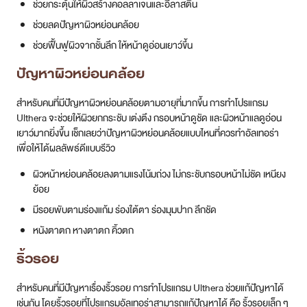
ช่วยกระตุ้นให้ผิวสร้างคอลลาเจนและอีลาสติน
ช่วยลดปัญหาผิวหย่อนคล้อย
ช่วยฟื้นฟูผิวจากชั้นลึก ให้หน้าดูอ่อนเยาว์ขึ้น
ปัญหาผิวหย่อนคล้อย
สำหรับคนที่มีปัญหาผิวหย่อนคล้อยตามอายุที่มากขึ้น การทำโปรแกรม
Ulthera จะช่วยให้ผิวยกกระชับ เต่งตึง กรอบหน้าดูชัด และผิวหน้าแลดูอ่อน
เยาว์มากยิ่งขึ้น เช็กเลยว่าปัญหาผิวหย่อนคล้อยแบบไหนที่ควรทำอัลเทอร่า
เพื่อให้ได้ผลลัพธ์ดีแบบรีวิว
ผิวหน้าหย่อนคล้อยลงตามแรงโน้มถ่วง ไม่กระชับกรอบหน้าไม่ชัด เหนียง
ย้อย
มีรอยพับตามร่องแก้ม ร่องใต้ตา ร่องมุมปาก ลึกชัด
หนังตาตก หางตาตก คิ้วตก
ริ้วรอย
สำหรับคนที่มีปัญหาเรื่องริ้วรอย การทำโปรแกรม Ulthera ช่วยแก้ปัญหาได้
เช่นกัน โดยริ้วรอยที่โปรแกรมอัลเทอร่าสามารถแก้ปัญหาได้ คือ ริ้วรอยเล็ก ๆ