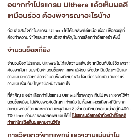
อยากทำโปรแกรม Ulthera แล้วเห็นผลดี
เหมือนรีวิว ต้องพิจารณาอะไรบ้าง
ก่อนตัดสินใจทำโปรแกรม Ulthera ให้ได้ผลลัพธ์ดีเหมือนรีวิว มีข้อควรรู้ที่
ต้องทำความเข้าใจและรายละเอียดสำคัญในการเลือกทำอัลเทอร่า ดังนี้
จำนวนช็อตที่ยิง
จำนวนช็อตโปรแกรม Ulthera ไม่ได้แปลว่าผลลัพธ์จะเหมือนกับในรีวิว เพราะ
ต้องอาศัยการประมินจำนวนช็อตจากแพทย์ด้วย เพื่อประเมินปัญหาผิวและ
วางแผนการรักษาด้วยจำนวนช็อตที่เหมาะสม โดยมีการประเมิน วิเคราะห์
วางแผนร่วมกับปัญหาผิวหน้าของคนไข้
ที่สำคัญ !! อย่า เลือกทำโปรแกรม Ulthera ที่ราคาถูก เกินไป เพราะอาจใช้จำ
นวนช็อตน้อย ไม่เพียงพอต่อปัญหา ทำแล้ว ไม่เห็นผล ควรเลือกคลีนิกจาก
ความแพทย์ด้วย และราคาสมเหตุสมผล ซึ่งจำนวนที่หมอขอแนะนำอยู่ที่ 400-
700 lines อ่านรายละเอียดเพิ่มเติมได้ที่
โปรแกรมอัลเทอร่าทั่วหน้ากี่ช็อตดี
ทำเท่าไหร่ถึงเห็นผลตามงานวิจัย
การวิเคราะห์จากแพทย์ และความแม่นยำใน