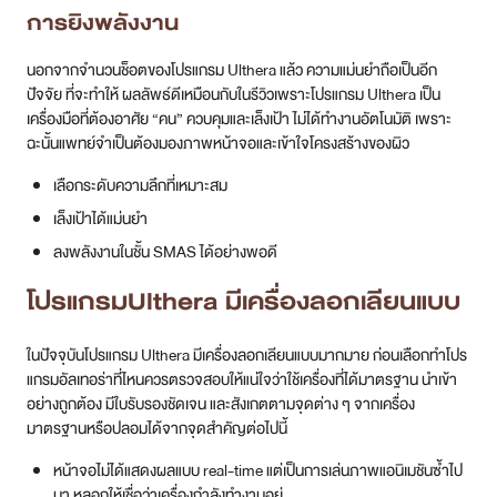
การยิงพลังงาน
นอกจากจำนวนช็อตของโปรแกรม Ulthera แล้ว ความแม่นยำถือเป็นอีก
ปัจจัย ที่จะทำให้ ผลลัพธ์ดีเหมือนกับในรีวิวเพราะโปรแกรม Ulthera เป็น
เครื่องมือที่ต้องอาศัย “คน” ควบคุมและเล็งเป้า ไม่ได้ทำงานอัตโนมัติ เพราะ
ฉะนั้นแพทย์จำเป็นต้องมองภาพหน้าจอและเข้าใจโครงสร้างของผิว
เลือกระดับความลึกที่เหมาะสม
เล็งเป้าได้แม่นยำ
ลงพลังงานในชั้น SMAS ได้อย่างพอดี
โปรแกรมUlthera มีเครื่องลอกเลียนแบบ
ในปัจจุบันโปรแกรม Ulthera มีเครื่องลอกเลียนแบบมากมาย ก่อนเลือกทำโปร
แกรมอัลเทอร่าที่ไหนควรตรวจสอบให้แน่ใจว่าใช้เครื่องที่ได้มาตรฐาน นำเข้า
อย่างถูกต้อง มีใบรับรองชัดเจน และสังเกตตามจุดต่าง ๆ จากเครื่อง
มาตรฐานหรือปลอมได้จากจุดสำคัญต่อไปนี้
​​หน้าจอไม่ได้แสดงผลแบบ real-time แต่เป็นการเล่นภาพแอนิเมชันซ้ำไป
มา หลอกให้เชื่อว่าเครื่องกำลังทำงานอยู่