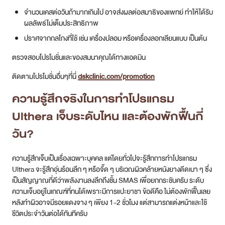
จำนวนเคสต่อวันถ้ามากเกินไป อาจส่งผลต่อสมาธิของแพทย์ ทำให้ได้รับ
ผลลัพธ์ไม่เต็มประสิทธิภาพ
ปราศจากกลโกงที่ใช้ เช่น เครื่องปลอม หรือเครื่องลอกเลียนแบบ เป็นต้น
ตรวจสอบโปรโมชั่นและของสมนาคุณได้ทางแอดมิน
ติดตามโปรโมชั่นอื่นๆที่นี่
dskclinic.com/promotion
ความรู้สึกจริงในการทำโปรแกรม
Ulthera เจ็บระดับไหน และต้องพักฟื้นกี่
วัน?
ความรู้สึกเจ็บเป็นเรื่องเฉพาะบุคคล แต่โดยทั่วไปจะรู้สึกการทำโปรแกรม
Ulthera จะรู้สึกอุ่นร้อนลึก ๆ หรือจี๊ด ๆ บริเวณผิวคล้ายหนังยางดีดเบา ๆ ซึ่ง
เป็นสัญญาณที่ดีว่าพลังงานลงลึกถึงชั้น SMAS เพื่อยกกระชับครับ ระดับ
ความเจ็บอยู่ในเกณฑ์ที่ทนได้เพราะมีการแปะยาชา ข้อดีคือ ไม่ต้องพักฟื้นเลย
หลังทำผิวอาจมีรอยแดงจาง ๆ เพียง 1-2 ชั่วโมง แต่สามารถแต่งหน้าและใช้
ชีวิตประจำวันต่อได้ทันทีครับ