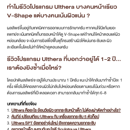
ทำไมรีวิวโปรแกรม Ulthera บางคนหน้าเรียว
V-Shape แต่บางคนเน้นผิวแน่น ?
ผลลัพธ์ขึ้นอยู่กับเทคนิคการออกแบบการรักษาครับ หากคนไข้มีแก้มเยอะ
แพทย์จะเน้นเทคนิคเก็บกรอบหน้าให้ดู V-Shape แต่ถ้าคนไข้หน้าตอบแต่ผิว
หย่อนคล้อย จะเน้นการยิงเพื่อฟื้นฟูโครงสร้างผิวให้แน่นกระชับและผิว
ละเอียดขึ้นโดยไม่ทำให้หน้าดูตอบลงครับ
รีวิวโปรแกรม Ulthera ที่บอกว่าอยู่ได้ 1-2 ปี…
เราต้องยิงซ้ำเมื่อไหร่?
โดยปกติผลลัพธ์จะอยู่ได้นานประมาณ 1 ปีครับ แนะนำให้กลับมาทำซ้ำปีละ 1
ครั้ง เพื่อไม่ให้คอลลาเจนผิวไม่กลับไปหย่อนคล้อยตามแรงโน้มถ่วง หรือหาก
ต้องการผลลัพธ์ที่เป๊ะตลอดเวลา สามารถกลับมาทำซ้ำได้ทุก 6-8
บทความที่เกี่ยวข้อง
1.
Ulthera คืออะไร ย้อนวัยผิว ยกกระชับหน้าเด็ก ไม่ต้องผ่าตัดทำอย่างไร?
2.
คัมภีร์ เปรียบเทียบ Ulthera กับ เครื่องยกกระชับ 5 ตัวท็อป
3.
Ulthera SPT อัลเทอร่ารุ่นใหม่ อัพเกรดความยกกระชับ
4.
อยากหน้าเด็ก ลงทุนกับอะไรดี Sculptra vs Ulthera