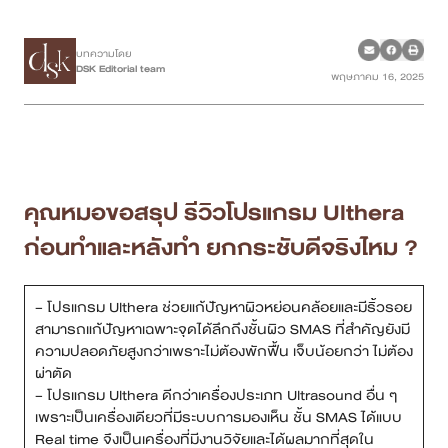
เคสรีวิว
บทความโดย
DSK Editorial team
พฤษภาคม 16, 2025
Case Review
วีดีโอรีวิว
บทความ
คุณหมอขอสรุป รีวิวโปรแกรม Ulthera
ก่อนทำและหลังทำ ยกกระชับดีจริงไหม ?
โปรโมชั่น
รายชื่อสาขา
– โปรแกรม Ulthera ช่วยแก้ปัญหาผิวหย่อนคล้อยและมีริ้วรอย
สามารถแก้ปัญหาเฉพาะจุดได้ลึกถึงชั้นผิว SMAS ที่สำคัญยังมี
สาขา Siam Paragon
ความปลอดภัยสูงกว่าเพราะไม่ต้องพักฟื้น เจ็บน้อยกว่า ไม่ต้อง
ผ่าตัด
สาขา Stadium One
– โปรแกรม Ulthera ดีกว่าเครื่องประเภท Ultrasound อื่น ๆ
เพราะเป็นเครื่องเดียวที่มีระบบการมองเห็น ชั้น SMAS ได้แบบ
Real time จึงเป็นเครื่องที่มีงานวิจัยและได้ผลมากที่สุดใน
สาขา Asoke