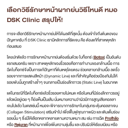
รอยจากการแสดงสีหน้า (Dynamic Line) และที่สำคัญคือช่วยป้องกันไม่ให้
รอยพับนั้นถูกสร้างซ้ำๆ จนกลายเป็นร่องลึกถาวร (Static Line) ในอนาคต
แต่ในกรณีที่ฉีดโบท็อกซ์แล้วริ้วรอยหายไม่หมด หรือในคนที่มีร่องลึกถาวรอยู่
แล้วแม้อยู่เฉย ๆ ก็ยังเห็นเป็นเส้น นั่นหมายความว่าผิวมีการสูญเสียคอลลา
เจนไปแล้ว ในเคสเช่นนี้ หมอจะพิจารณาการรักษาในกลุ่มกระตุ้นคอลลาเจน
(Collagen Stimulation) เสริมเข้าไป เพื่อฟื้นฟูคุณภาพผิว และเติมเต็มร่อง
รอยนั้น ๆ ซึ่งมีให้เลือกหลากหลายตามความเหมาะสม เช่น การฉีด
Profhilo
หรือ
Rejuran
ที่หน้าผากเพื่อเพิ่มความชุ่มชื้น และปรับผิวให้เรียบเนียน หรือ
การใช้เครื่องมือพลังงานอย่าง
Pico Laser
,
Potenza
,
Redtouch Pro
,
Oligio
และ
Thermage
เพื่อกระตุ้นการสร้างคอลลาเจนในชั้นผิวที่ลึกขึ้น
สรุปบทความ
ปัญหาหน้าผากย่นเกิดขึ้นจากการทำงานของกล้ามเนื้อที่แสดงสีหน้าซ้ำๆ
ร่วมกับการสูญเสียคอลลาเจนตามวัยและปัจจัยภายนอก การดูแลตัวเองเป็น
วิธีที่ดีในการชะลอและป้องกัน แต่สำหรับริ้วรอยที่เกิดขึ้นแล้ว การรักษา
ทางการแพทย์คือคำตอบที่ให้ผลลัพธ์ชัดเจน โดยมีหัวใจสำคัญคือการใช้โบท็
อกซ์เพื่อควบคุมการทำงานของกล้ามเนื้อ และเสริมด้วยการรักษาอื่นๆ เพื่อ
ฟื้นฟูคุณภาพผิวตามสภาพปัญหาของแต่ละบุคคล