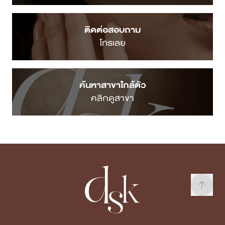
Menu
Blog
หน้าแรก
ยกกระชับ ปรับรูป
หน้า
เกี่ยวกับ DSK
Clinic
รักษาหลุมสิว
บริการทั้งหมด
พัฒนาคุณภาพผิว
แพทย์ของเรา
Body
Confidence
Case Review
บทความ