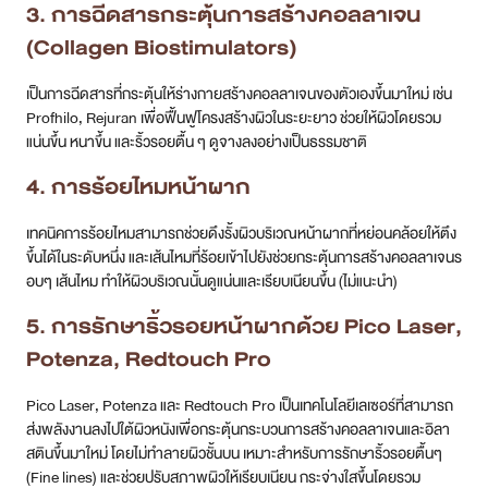
อบๆ เส้นไหม ทำให้ผิวบริเวณนั้นดูแน่นและเรียบเนียนขึ้น (ไม่แนะนำ)
5. การรักษาริ้วรอยหน้าผากด้วย Pico Laser,
Potenza, Redtouch Pro
Pico Laser, Potenza และ Redtouch Pro เป็นเทคโนโลยีเลเซอร์ที่สามารถ
ส่งพลังงานลงไปใต้ผิวหนังเพื่อกระตุ้นกระบวนการสร้างคอลลาเจนและอิลา
สตินขึ้นมาใหม่ โดยไม่ทำลายผิวชั้นบน เหมาะสำหรับการรักษาริ้วรอยตื้นๆ
(Fine lines) และช่วยปรับสภาพผิวให้เรียบเนียน กระจ่างใสขึ้นโดยรวม
เลือกวิธีรักษาหน้าผากย่นวิธีไหนดี หมอ
DSK Clinic สรุปให้!
การจะเลือกวิธีรักษาหน้าผากย่นให้ได้ผลดีที่สุดนั้น ต้องเข้าใจถึงต้นตอของ
ปัญหาครับ ที่ DSK Clinic เรามีหลักการที่ชัดเจน คือ ต้องแก้ที่สาเหตุหลัก
ก่อนเสมอ
โดยปกติแล้ว การรักษาหน้าผากย่นต้องเริ่มด้วย โบท็อกซ์ (
Botox
) เป็นอันดับ
แรกเสมอครับ เพราะสาเหตุหลักของริ้วรอยคือการทำงานของกล้ามเนื้อ การ
ฉีดโบท็อกซ์จึงเป็นการแก้ปัญหาที่ต้นเหตุโดยตรง ช่วยคลายกล้ามเนื้อ ลดริ้ว