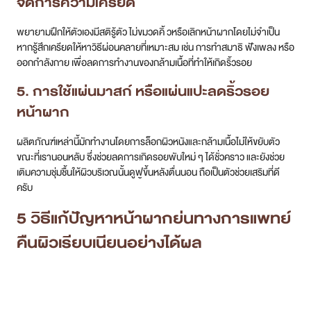
5. การใช้แผ่นมาสก์ หรือแผ่นแปะลดริ้วรอย
หน้าผาก
ผลิตภัณฑ์เหล่านี้มักทำงานโดยการล็อกผิวหนังและกล้ามเนื้อไม่ให้ขยับตัว
ขณะที่เรานอนหลับ ซึ่งช่วยลดการเกิดรอยพับใหม่ ๆ ได้ชั่วคราว และยังช่วย
เติมความชุ่มชื้นให้ผิวบริเวณนั้นดูฟูขึ้นหลังตื่นนอน ถือเป็นตัวช่วยเสริมที่ดี
ครับ
5 วิธีแก้ปัญหาหน้าผากย่นทางการแพทย์
คืนผิวเรียบเนียนอย่างได้ผล
สำหรับริ้วรอยที่เกิดขึ้นแล้วและมองเห็นได้ชัด การรักษาทางการแพทย์จะให้
ผลลัพธ์ที่ตรงจุดและรวดเร็วกว่า ซึ่งมีหลายวิธีที่ได้รับความนิยมครับ
1. การฉีดโบท็อกซ์ (Botulinum Toxin)
เป็นวิธีมาตรฐานและได้ผลดีที่สุดในการรักษาริ้วรอยที่เกิดจากการขยับของ
กล้ามเนื้อ (Dynamic Line) โดยโบท็อกซ์จะออกฤทธิ์ทำให้กล้ามเนื้อบริเวณ