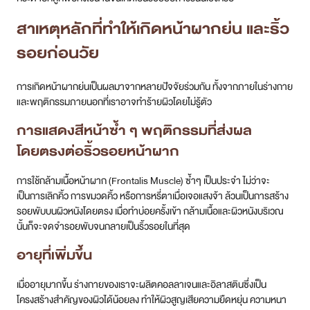
สาเหตุหลักที่ทำให้เกิดหน้าผากย่น และริ้ว
รอยก่อนวัย
การเกิดหน้าผากย่นเป็นผลมาจากหลายปัจจัยร่วมกัน ทั้งจากภายในร่างกาย
และพฤติกรรมภายนอกที่เราอาจทำร้ายผิวโดยไม่รู้ตัว
การแสดงสีหน้าซ้ำ ๆ พฤติกรรมที่ส่งผล
โดยตรงต่อริ้วรอยหน้าผาก
การใช้กล้ามเนื้อหน้าผาก (Frontalis Muscle) ซ้ำๆ เป็นประจำ ไม่ว่าจะ
เป็นการเลิกคิ้ว การขมวดคิ้ว หรือการหรี่ตาเมื่อเจอแสงจ้า ล้วนเป็นการสร้าง
รอยพับบนผิวหนังโดยตรง เมื่อทำบ่อยครั้งเข้า กล้ามเนื้อและผิวหนังบริเวณ
นั้นก็จะจดจำรอยพับจนกลายเป็นริ้วรอยในที่สุด
อายุที่เพิ่มขึ้น
เมื่ออายุมากขึ้น ร่างกายของเราจะผลิตคอลลาเจนและอิลาสตินซึ่งเป็น
โครงสร้างสำคัญของผิวได้น้อยลง ทำให้ผิวสูญเสียความยืดหยุ่น ความหนา