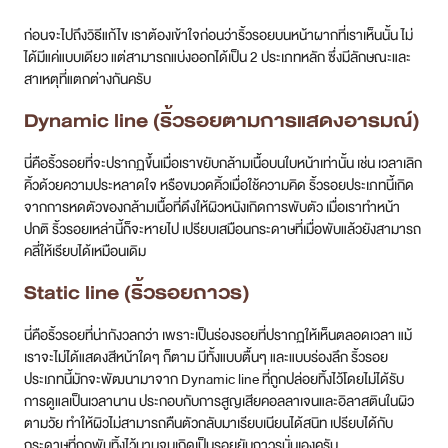
ก่อนจะไปถึงวิธีแก้ไข เราต้องเข้าใจก่อนว่าริ้วรอยบนหน้าผากที่เราเห็นนั้น ไม่
สาขา MRT สุทธิสาร
ได้มีแค่แบบเดียว แต่สามารถแบ่งออกได้เป็น 2 ประเภทหลัก ซึ่งมีลักษณะและ
สาเหตุที่แตกต่างกันครับ
สาขา เซ็นทรัลปิ่นเกล้า
Dynamic line (ริ้วรอยตามการแสดงอารมณ์)
สาขา บางนา
นี่คือริ้วรอยที่จะปรากฏขึ้นเมื่อเราขยับกล้ามเนื้อบนใบหน้าเท่านั้น เช่น เวลาเลิก
สาขา CDC
คิ้วด้วยความประหลาดใจ หรือขมวดคิ้วเมื่อใช้ความคิด ริ้วรอยประเภทนี้เกิด
จากการหดตัวของกล้ามเนื้อที่ดึงให้ผิวหนังเกิดการพับตัว เมื่อเราทำหน้า
สาขา นครปฐม
ปกติ ริ้วรอยเหล่านี้ก็จะหายไป เปรียบเสมือนกระดาษที่เมื่อพับแล้วยังสามารถ
คลี่ให้เรียบได้เหมือนเดิม
ไทย
Static line (ริ้วรอยถาวร)
นี่คือริ้วรอยที่น่ากังวลกว่า เพราะเป็นร่องรอยที่ปรากฏให้เห็นตลอดเวลา แม้
เราจะไม่ได้แสดงสีหน้าใดๆ ก็ตาม มีทั้งแบบตื้นๆ และแบบร่องลึก ริ้วรอย
ประเภทนี้มักจะพัฒนามาจาก Dynamic line ที่ถูกปล่อยทิ้งไว้โดยไม่ได้รับ
การดูแลเป็นเวลานาน ประกอบกับการสูญเสียคอลลาเจนและอิลาสตินในผิว
ตามวัย ทำให้ผิวไม่สามารถคืนตัวกลับมาเรียบเนียนได้สนิท เปรียบได้กับ
กระดาษที่ถูกพับทิ้งไว้นานจนเกิดเป็นรอยยับถาวรนั่นเองครับ