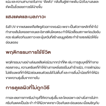
แน่น และความสามารถในการ “ดีดตัว” กลับคืนสู่สภาพเดิม ผิวจึงบางลงและ
เกิดเป็นริ้วรอยถาวรได้ง่ายขึ้น
แสงแดดและมลภาวะ
รังสี UV จากแสงแดดคือศัตรูตัวฉกาจของผิว เพราะเป็นตัวการหลักที่เข้าไป
ทำลายเส้นใยคอลลาเจนและอิลาสตินโดยตรง ทำให้ผิวเสื่อมสภาพก่อนวัยอัน
ควร เช่นเดียวกับมลภาวะและฝุ่นควันที่สร้างอนุมูลอิสระทำร้ายเซลล์ผิวให้ยิ่ง
อ่อนแอลง
พฤติกรรมการใช้ชีวิต
พฤติกรรมบางอย่างส่งผลเสียต่อผิวมากกว่าที่คิด เช่น การสูบบุหรี่ที่ทำลาย
คอลลาเจน, ความเครียดที่ทำให้ร่างกายหลั่งฮอร์โมนทำร้ายผิว, การพักผ่อน
ไม่เพียงพอที่ทำให้ผิวซ่อมแซมตัวเองได้ไม่เต็มที่ และการดื่มน้ำน้อยที่ทำให้ผิว
ขาดความชุ่มชื้นจากภายใน
การดูแลผิวที่ไม่ถูกวิธี
การละเลยการทาครีมบำรุงที่ให้ความชุ่มชื้น และโดยเฉพาะอย่างยิ่งการไม่ทา
ครีมกันแดดเป็นประจำ ทำให้ผิวขาดเกราะป้องกันและอ่อนแอลง เมื่อเผชิญกับ