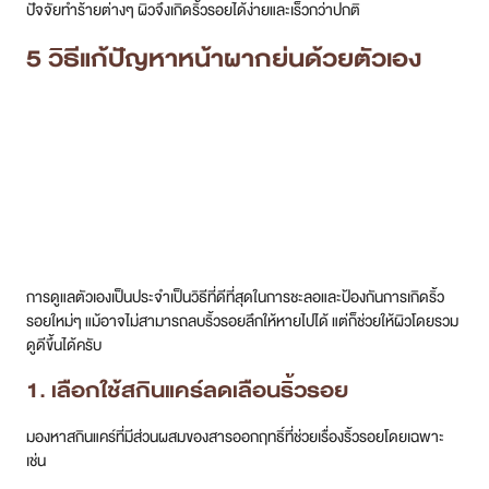
ปัจจัยทำร้ายต่างๆ ผิวจึงเกิดริ้วรอยได้ง่ายและเร็วกว่าปกติ
5 วิธีแก้ปัญหาหน้าผากย่นด้วยตัวเอง
การดูแลตัวเองเป็นประจำเป็นวิธีที่ดีที่สุดในการชะลอและป้องกันการเกิดริ้ว
รอยใหม่ๆ แม้อาจไม่สามารถลบริ้วรอยลึกให้หายไปได้ แต่ก็ช่วยให้ผิวโดยรวม
ดูดีขึ้นได้ครับ
1. เลือกใช้สกินแคร์ลดเลือนริ้วรอย
มองหาสกินแคร์ที่มีส่วนผสมของสารออกฤทธิ์ที่ช่วยเรื่องริ้วรอยโดยเฉพาะ
เช่น
Retinoids :
ช่วยเร่งการผลัดเซลล์ผิวและกระตุ้นคอลลาเจน
Peptides :
ช่วยส่งสัญญาณให้ผิวสร้างคอลลาเจน
Antioxidants :
เช่น วิตามินซี ช่วยปกป้องผิวจากอนุมูลอิสระ
Hyaluronic Acid :
ช่วยเติมความชุ่มชื้นให้ผิวดูอิ่มฟูขึ้น