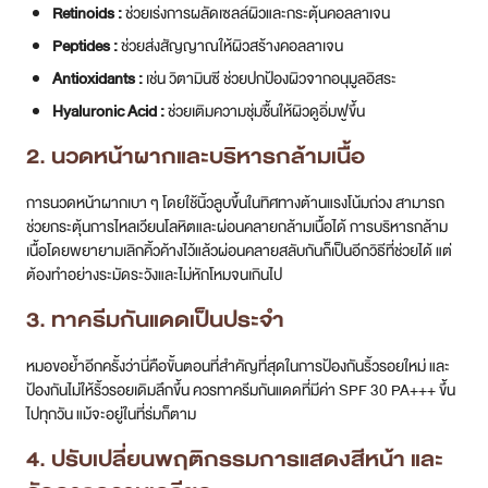
2. นวดหน้าผากและบริหารกล้ามเนื้อ
การนวดหน้าผากเบา ๆ โดยใช้นิ้วลูบขึ้นในทิศทางต้านแรงโน้มถ่วง สามารถ
ช่วยกระตุ้นการไหลเวียนโลหิตและผ่อนคลายกล้ามเนื้อได้ การบริหารกล้าม
เนื้อโดยพยายามเลิกคิ้วค้างไว้แล้วผ่อนคลายสลับกันก็เป็นอีกวิธีที่ช่วยได้ แต่
ต้องทำอย่างระมัดระวังและไม่หักโหมจนเกินไป
3. ทาครีมกันแดดเป็นประจำ
หมอขอย้ำอีกครั้งว่านี่คือขั้นตอนที่สำคัญที่สุดในการป้องกันริ้วรอยใหม่ และ
ป้องกันไม่ให้ริ้วรอยเดิมลึกขึ้น ควรทาครีมกันแดดที่มีค่า SPF 30 PA+++ ขึ้น
ไปทุกวัน แม้จะอยู่ในที่ร่มก็ตาม
4. ปรับเปลี่ยนพฤติกรรมการแสดงสีหน้า และ
จัดการความเครียด
พยายามฝึกให้ตัวเองมีสติรู้ตัว ไม่ขมวดคิ้ วหรือเลิกหน้าผากโดยไม่จำเป็น
หากรู้สึกเครียดให้หาวิธีผ่อนคลายที่เหมาะสม เช่น การทำสมาธิ ฟังเพลง หรือ
ออกกำลังกาย เพื่อลดการทำงานของกล้ามเนื้อที่ทำให้เกิดริ้วรอย