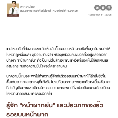
บทความโดย
นพ.สราวุธ เหล่ากิจรุ่งโรจน์ (หมอปอร์เช่) ว.60128
เคสรีวิว
กรกฎาคม 11, 2025
Case Review
วีดีโอรีวิว
เคยไหมครับที่ส่องกระจกแล้วเห็นเส้นริ้วรอยบนหน้าผากชัดขึ้นทุกวัน จนทำให้
บทความ
ใบหน้าดูเหนื่อยล้า ดูมีอายุเกินจริง หรือดูเหมือนคนขมวดคิ้วอยู่ตลอดเวลา
ปัญหา “หน้าผากย่น” ถือเป็นหนึ่งในสัญญาณแห่งวัยที่มองเห็นได้ชัดเจนและ
โปรโมชั่น
ส่งผลกระทบต่อความมั่นใจของใครหลายคน
บทความนี้ หมอจะพาไปทำความรู้จักกับริ้วรอยบนหน้าผากให้ลึกซึ้งยิ่งขึ้น
รายชื่อสาขา
ตั้งแต่ประเภทและสาเหตุที่แท้จริง ไปจนถึงแนวทางการดูแลตัวเองเบื้องต้น และ
ที่สำคัญคือการเจาะลึกนวัตกรรมทางการแพทย์ที่จะช่วยคืนความเรียบเนียน
สาขา Siam Paragon
ให้หน้าผากกลับมาตึงสวยอีกครั้ง
รู้จัก “หน้าผากย่น” และประเภทของริ้ว
สาขา Stadium One
รอยบนหน้าผาก
สาขา Asoke