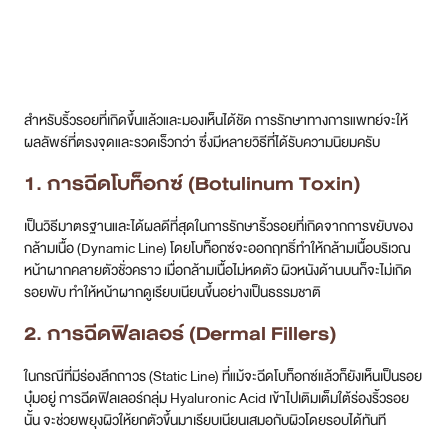
หน้าผากคลายตัวชั่วคราว เมื่อกล้ามเนื้อไม่หดตัว ผิวหนังด้านบนก็จะไม่เกิด
รอยพับ ทำให้หน้าผากดูเรียบเนียนขึ้นอย่างเป็นธรรมชาติ
2. การฉีดฟิลเลอร์ (Dermal Fillers)
ในกรณีที่มีร่องลึกถาวร (Static Line) ที่แม้จะฉีดโบท็อกซ์แล้วก็ยังเห็นเป็นรอย
บุ๋มอยู่ การฉีดฟิลเลอร์กลุ่ม Hyaluronic Acid เข้าไปเติมเต็มใต้ร่องริ้วรอย
นั้น จะช่วยพยุงผิวให้ยกตัวขึ้นมาเรียบเนียนเสมอกับผิวโดยรอบได้ทันที
3. การฉีดสารกระตุ้นการสร้างคอลลาเจน
(Collagen Biostimulators)
เป็นการฉีดสารที่กระตุ้นให้ร่างกายสร้างคอลลาเจนของตัวเองขึ้นมาใหม่ เช่น
Profhilo, Rejuran เพื่อฟื้นฟูโครงสร้างผิวในระยะยาว ช่วยให้ผิวโดยรวม
แน่นขึ้น หนาขึ้น และริ้วรอยตื้น ๆ ดูจางลงอย่างเป็นธรรมชาติ
4. การร้อยไหมหน้าผาก
เทคนิคการร้อยไหมสามารถช่วยดึงรั้งผิวบริเวณหน้าผากที่หย่อนคล้อยให้ตึง
ขึ้นได้ในระดับหนึ่ง และเส้นไหมที่ร้อยเข้าไปยังช่วยกระตุ้นการสร้างคอลลาเจนร