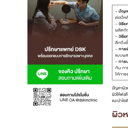
สาขา MRT สุทธิสาร
–
ปัญห
ต่อปีหล
สาขา เซ็นทรัลปิ่นเกล้า
–
วิธี
ผลิตภั
–
วิธี
สาขา บางนา
ลึกถึง
–
การเล
สาขา CDC
แบบผสมผ
–
การป
สาขา นครปฐม
กัน กา
ให้การ
ไทย
ปัญหาผิวห
ผิวให้เต่
แนะนำข้อดี
ผิวห