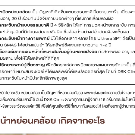
าผิวหย่อนคล้อย
เป็นปัญหาที่เกิดขึ้นตามธรรมชาติเมื่ออายุมากขึ้น เนื
ังอายุ 20 ปี ร่วมกับปัจจัยภายนอกต่างๆ ที่เร่งการเสื่อมของผิว
ยกกระชับหน้าแบบธรรมชาติ
มี 4 วิธีหลัก ได้แก่ การนวดหน้ายกกระชับ กา
ณฑ์บำรุงผิวที่มีส่วนผสมกระชับผิว ซึ่งต้องทำอย่างสม่ำเสมอจึงจะเห็นผล
ยกกระชับหน้าทางการแพทย์
มีให้เลือกหลากหลาย โดย Ulthera SPT ถือเป็น
ชั้น SMAS ได้อย่างแม่นยำ ให้ผลลัพธ์ชัดเจนและยาวนาน 1-2 ปี
ือกวิธียกกระชับหน้าที่เหมาะสมขึ้นอยู่กับหลายปัจจัย
ทั้งสภาพผิว อายุ 
สานเพื่อให้ได้ผลลัพธ์ที่ดีที่สุด
รึกษาแพทย์ผู้เชี่ยวชาญ
เพื่อวิเคราะห์สภาพผิวและวางแผนการรักษาเป็นส
รรักษาที่เหมาะสมจะช่วยให้ได้ผลลัพธ์ที่ดีและปลอดภัยที่สุด โดยที่ DSK Cl
ยกกระชับใบหน้ามีประสิทธิภาพสูงสุด
น้าไม่กระชับ หย่อนคล้อย เป็นปัญหาที่หลายคนกังวล เพราะส่งผลต่อความมั่นใจและ
งตึง คืนความอ่อนเยาว์ได้ วันนี้ DSK Clinic จะพาทุกคนมารู้จักกับ 15 วิธียกกระชับใ
-ข้อควรระวังของแต่ละวิธี เพื่อให้คุณเลือกวิธีที่เหมาะกับตนเองได้ ใครที่อยากรู้ว่ายกก
น้าหย่อนคล้อย เกิดจากอะไร