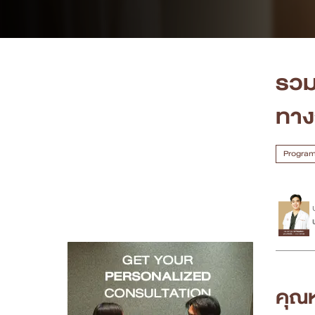
เคสรีวิว
Case Review
รวม
วีดีโอรีวิว
ทาง
บทความ
Program 
โปรโมชั่น
รายชื่อสาขา
สาขา Siam Paragon
สาขา Stadium One
คุณ
สาขา Asoke