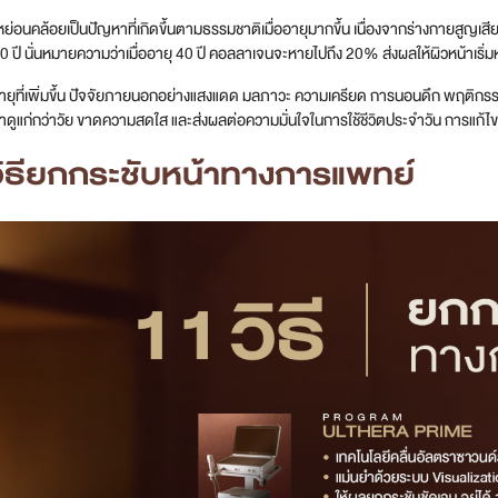
ย่อนคล้อยเป็นปัญหาที่เกิดขึ้นตามธรรมชาติเมื่ออายุมากขึ้น เนื่องจากร่างกายสูญเส
0 ปี นั่นหมายความว่าเมื่ออายุ 40 ปี คอลลาเจนจะหายไปถึง 20% ส่งผลให้ผิวหน้าเริ่มห
ุที่เพิ่มขึ้น ปัจจัยภายนอกอย่างแสงแดด มลภาวะ ความเครียด การนอนดึก พฤติกรรมการใช้
้าดูแก่กว่าวัย ขาดความสดใส และส่งผลต่อความมั่นใจในการใช้ชีวิตประจำวัน การแก้ไข
วิธียกกระชับหน้าทางการแพทย์