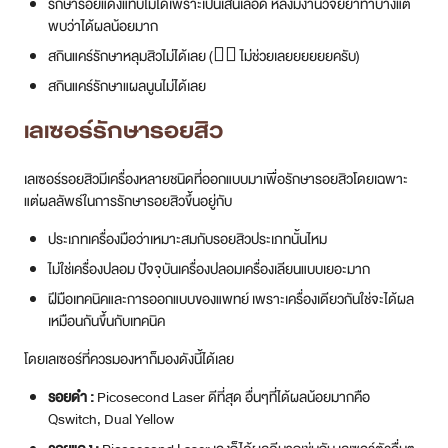
รักษารอยแดงแทบไม่ได้เพราะเป็นเส้นเลือด หลังมีงานวิจัยยาทาบ้างแต่
พบว่าได้ผลน้อยมาก
สกินแคร์รักษาหลุมสิวไม่ได้เลย (👨‍⚕️ ไม่ช่วยเลยยยยยยครับ)
สกินแคร์รักษาแผลนูนไม่ได้เลย
เลเซอร์รักษารอยสิว
เลเซอร์รอยสิวมีเครื่องหลายชนิดที่ออกแบบมาเพื่อรักษารอยสิวโดยเฉพาะ
แต่ผลลัพธ์ในการรักษารอยสิวขึ้นอยู่กับ
ประเภทเครื่องมือว่าเหมาะสมกับรอยสิวประเภทนั้นไหม
ไม่ใช่เครื่องปลอม ปัจจุบันเครื่องปลอมเครื่องเลียนแบบเยอะมาก
ฝีมือเทคนิคและการออกแบบของแพทย์ เพราะเครื่องเดียวกันใช่จะได้ผล
เหมือนกันขึ้นกับเทคนิค
โดยเลเซอร์ที่ควรมองหาก็มองดังนี้ได้เลย
รอยดำ :
Picosecond Laser ดีที่สุด อื่นๆที่ได้ผลน้อยมากคือ
Qswitch, Dual Yellow