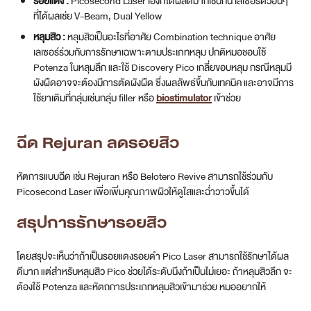
รอยแดง :
Picosecond Laser เองก็ได้ผลดีมากเช่นกัน เลเซอร์ตัวอื่นๆ
ที่ได้ผลเช่ย V-Beam, Dual Yellow
หลุมสิว :
หลุมสิวเป็นอะไรที่อาศัย Combination technique อาศัย
เลเซอร์ร่วมกับการรักษาเฉพาะตามประเภทหลุม ปกติหมอชอบใช้
Potenza ในหลุมลึก และใช้ Discovery Pico เกลี่ยขอบหลุม กรณีหลุมมี
ผังผืดอาจจะต้องมีการตัดผังผืด ซึ่งผลลัพธ์ขึ้นกับเทคนิค และอาจมีการ
ใช้ยาเติมที่กลุ่มเช่นกลุ่ม filler หรือ
biostimulator
เข้าช่วย
ฉีด Rejuran ลดรอยสิว
หัตการแบบฉีด เช่น Rejuran หรือ Belotero Revive สามารถใช้ร่วมกับ
Picosecond Laser เพื่อเพิ่มคุณภาพผิวให้ดูใสและฉ่ำวาวขึ้นได้
สรุปการรักษารอยสิว
โดยสรุปจะเห็นว่าถ้าเป็นรอยแดงรอยดำ Pico Laser สามารถใช้รักษาได้ผล
ดีมาก แต่สำหรับหลุมสิว Pico ช่วยได้ระดับนึงถ้าเป็นไม่เยอะ ถ้าหลุมสิวลึก จะ
ต้องใช้ Potenza และหัตถการประเภทหลุมสิวเข้ามาช่วย หมออยากให้