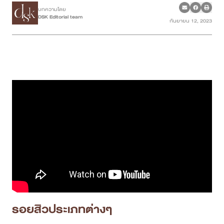
บทความโดย
DSK Editorial team
กันยายน 12, 2023
เคสรีวิว
Case Review
วีดีโอรีวิว
บทความ
โปรโมชั่น
รายชื่อสาขา
สาขา Siam Paragon
สาขา Stadium One
รอยสิวประเภทต่างๆ
สาขา Asoke