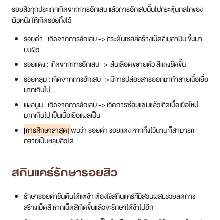
รอยสิวทุกประเภทเกิดจากการอักเสบ แล้วการอักเสบนั้นไปกระตุ้นกลไกของ
สาขา MRT สุทธิสาร
ผิวหนัง ให้เกิดรอยทิ้งไว้
รอยดำ : เกิดจากการอักเสบ -> กระตุ้นเซลล์สร้างเม็ดสีเมลานิน ขึ้นมา
สาขา เซ็นทรัลปิ่นเกล้า
บนผิว
สาขา บางนา
รอยแดง : เกิดจากการอักเสบ -> เส้นเลือดขยายตัว สีแดงชัดขึ้น
รอยหลุม : เกิดจากการอักเสบ -> มีการปล่อยสารออกมาทำลายเนื้อเยื่อ
สาขา CDC
มากเกินไป
แผลนูน : เกิดจากการอักเสบ -> เกิดการซ่อมแซมแล้วเกิดเนื้อเยื่อใหม่
สาขา นครปฐม
มากเกินไป เป็นเนื้อเยื่อแผลเป็น
[การศึกษาล่าสุด]
พบว่า รอยดำ รอยแดง หากทิ้งไว้นาน ก็สามารถ
ไทย
กลายเป็นหลุมสิวได้
สกินแคร์รักษารอยสิว
รักษารอยดำชั้นตื้นได้แต่ช้า ต้องใช้สกินแคร์ที่มีส่วนผสมช่วยลดการ
สร้างเม็ดสี หากเม็ดสีเกิดขึ้นแล้วจะรักษาได้ช้าไปอีก