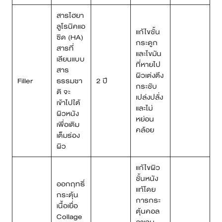
สารไฮยา
ลูโรนิคแอ
แก้ไขชั้น
ซิด (HA)
กระดูก
สารที่
และไขมัน
เลียนแบบ
ที่หายไป
สาร
ผิวเต่งตึง
Filler
ธรรมชา
2 ปี
กระชับ
ติ จะ
เปล่งปลั่ง
เข้าไปใต้
และไม่
ผิวหนัง
หย่อน
เพื่อเติม
คล้อย
เต็มร่อง
ผิว
แก้ไขผิว
ชั้นหนัง
ออกฤทธิ์
แท้โดย
กระตุ้น
การกระ
เนื้อเยื่อ
ตุ้นคอล
Collage