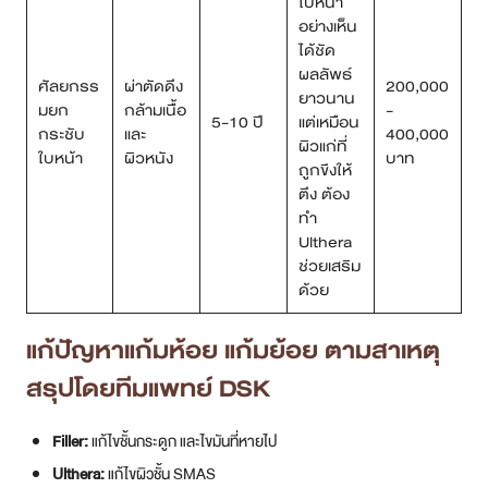
ใบหน้า
อย่างเห็น
ได้ชัด
ผลลัพธ์
ศัลยกรร
ผ่าตัดดึง
200,000
ยาวนาน
มยก
กล้ามเนื้อ
-
5-10 ปี
แต่เหมือน
กระชับ
และ
400,000
ผิวแก่ที่
ใบหน้า
ผิวหนัง
บาท
ถูกขึงให้
ตึง ต้อง
ทำ
Ulthera
ช่วยเสริม
ด้วย
แก้ปัญหาแก้มห้อย แก้มย้อย ตามสาเหตุ
สรุปโดยทีมแพทย์ DSK
Filler:
แก้ไขชั้นกระดูก และไขมันที่หายไป
Ulthera:
แก้ไขผิวชั้น SMAS