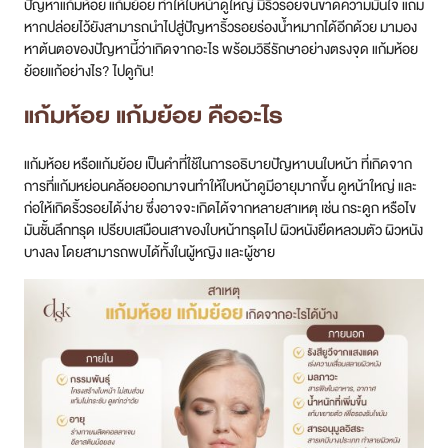
ปัญหาแก้มห้อย แก้มย้อย ทำให้ใบหน้าดูใหญ่ มีริ้วรอยจนขาดความมั่นใจ แถม
หากปล่อยไว้ยังสามารถนำไปสู่ปัญหาริ้วรอยร่องน้ำหมากได้อีกด้วย มามอง
หาต้นตอของปัญหานี้ว่าเกิดจากอะไร พร้อมวิธีรักษาอย่างตรงจุด แก้มห้อย
ย้อยแก้อย่างไร? ไปดูกัน!
แก้มห้อย แก้มย้อย คืออะไร
แก้มห้อย หรือแก้มย้อย เป็นคำที่ใช้ในการอธิบายปัญหาบนใบหน้า ที่เกิดจาก
การที่แก้มหย่อนคล้อยออกมาจนทำให้ใบหน้าดูมีอายุมากขึ้น ดูหน้าใหญ่ และ
ก่อให้เกิดริ้วรอยได้ง่าย ซึ่งอาจจะเกิดได้จากหลายสาเหตุ เช่น กระดูก หรือไข
มันชั้นลึกทรุด เปรียบเสมือนเสาของใบหน้าทรุดไป ผิวหนังยืดหลวมตัว ผิวหนัง
บางลง โดยสามารถพบได้ทั้งในผู้หญิง และผู้ชาย