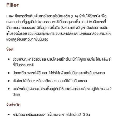
Filler
Filler คือการฉีดเติมเต็มสารไฮยาลูโรนิคแอซิด (HA) เข้าไปใต้ผิวหนัง เพื่อ
ทดแทนส่วนที่สูญเสียไปตามธรรมชาติเมื่ออายุมากขึ้น สาร HA เป็นสารที่
เลียนแบบสารธรรมชาติที่อยู่ในใต้ชั้นผิว จึงช่วยแก้ไขปัญหาผิวด้วยการเติม
เต็มร่องริ้วรอย ช่วยให้ผิวเต่งตึง กระชับ เปล่งปลั่ง และไม่หย่อนคล้อย ส่งผลให้
ผิวแลดูอ่อนเยาว์มากขึ้นนั่นเอง
ข้อดี
ช่วยแก้ปัญหาริ้วรอย และปรับโครงสร้างใบหน้าให้ดูกระชับขึ้น ให้ผลลัพธ์
ที่เป็นธรรมชาติ
ปลอดภัย เพราะได้รับอย. ไม่ทำให้แพ้ และไม่มีสารตกค้างในร่างกาย
เติมใหม่ได้เรื่อยๆ หรือจะฉีดสลายออกก็ได้ ไม่อันตราย
ผลลัพธ์อยู่ได้นานแค่ไหนขึ้นอยู่กับยี่ห้อ แต่โดยรวมแล้วจะอยู่ได้นานสุด 2
ปีเลย
ข้อจำกัด
หลังฉีดอาจมีรอยแดงจากเข็ม แต่จะหายไปเองใน 2-3 วัน