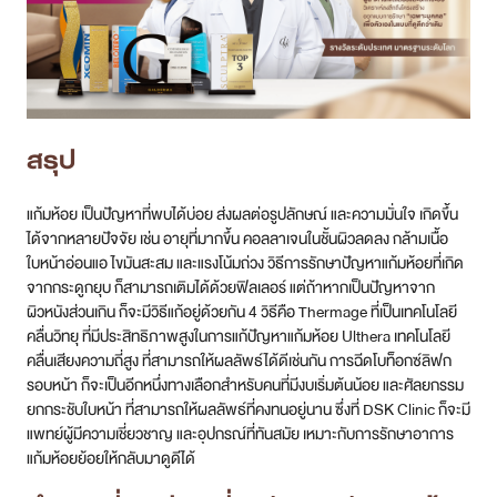
สรุป
แก้มห้อย เป็นปัญหาที่พบได้บ่อย ส่งผลต่อรูปลักษณ์ และความมั่นใจ เกิดขึ้น
ได้จากหลายปัจจัย เช่น อายุที่มากขึ้น คอลลาเจนในชั้นผิวลดลง กล้ามเนื้อ
ใบหน้าอ่อนแอ ไขมันสะสม และแรงโน้มถ่วง วิธีการรักษาปัญหาแก้มห้อยที่เกิด
จากกระดูกยุบ ก็สามารถเติมได้ด้วยฟิลเลอร์ แต่ถ้าหากเป็นปัญหาจาก
ผิวหนังส่วนเกิน ก็จะมีวิธีแก้อยู่ด้วยกัน 4 วิธีคือ Thermage ที่เป็นเทคโนโลยี
คลื่นวิทยุ ที่มีประสิทธิภาพสูงในการแก้ปัญหาแก้มห้อย Ulthera เทคโนโลยี
คลื่นเสียงความถี่สูง ที่สามารถให้ผลลัพธ์ได้ดีเช่นกัน การฉีดโบท็อกซ์ลิฟก
รอบหน้า ก็จะเป็นอีกหนึ่งทางเลือกสำหรับคนที่มีงบเริ่มต้นน้อย และศัลยกรรม
ยกกระชับใบหน้า ที่สามารถให้ผลลัพธ์ที่คงทนอยู่นาน ซึ่งที่ DSK Clinic ก็จะมี
แพทย์ผู้มีความเชี่ยวชาญ และอุปกรณ์ที่ทันสมัย เหมาะกับการรักษาอาการ
แก้มห้อยย้อยให้กลับมาดูดีได้