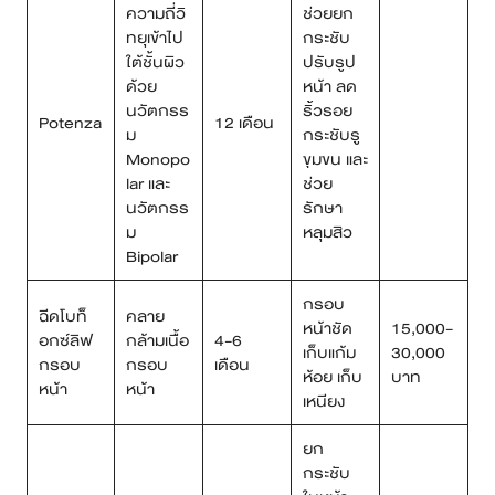
ความถี่วิ
ช่วยยก
ทยุเข้าไป
กระชับ
ใต้ชั้นผิว
ปรับรูป
ด้วย
หน้า ลด
นวัตกรร
ริ้วรอย
Potenza
12 เดือน
ม
กระชับรู
Monopo
ขุมขน และ
lar และ
ช่วย
นวัตกรร
รักษา
ม
หลุมสิว
Bipolar
กรอบ
ฉีดโบท็
คลาย
หน้าชัด
15,000-
อกซ์ลิฟ
กล้ามเนื้อ
4-6
เก็บแก้ม
30,000
กรอบ
กรอบ
เดือน
ห้อย เก็บ
บาท
หน้า
หน้า
เหนียง
ยก
กระชับ