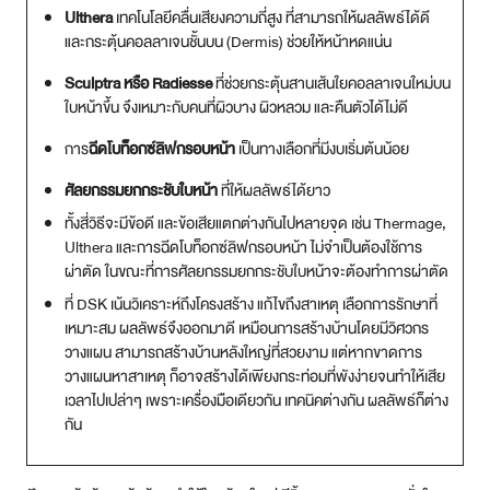
Ulthera
เทคโนโลยีคลื่นเสียงความถี่สูง ที่สามารถให้ผลลัพธ์ได้ดี
สาขา MRT สุทธิสาร
และกระตุ้นคอลลาเจนชั้นบน (Dermis) ช่วยให้หน้าหดแน่น
Sculptra หรือ Radiesse
ที่ช่วยกระตุ้นสานเส้นใยคอลลาเจนใหม่บน
สาขา เซ็นทรัลปิ่นเกล้า
ใบหน้าขึ้น จึงเหมาะกับคนที่ผิวบาง ผิวหลวม และคืนตัวได้ไม่ดี
สาขา บางนา
การ
ฉีดโบท็อกซ์ลิฟกรอบหน้า
เป็นทางเลือกที่มีงบเริ่มต้นน้อย
ศัลยกรรมยกกระชับใบหน้า
ที่ให้ผลลัพธ์ได้ยาว
สาขา CDC
ทั้งสี่วิธีจะมีข้อดี และข้อเสียแตกต่างกันไปหลายจุด เช่น Thermage,
สาขา นครปฐม
Ulthera และการฉีดโบท็อกซ์ลิฟกรอบหน้า ไม่จำเป็นต้องใช้การ
ผ่าตัด ในขณะที่การศัลยกรรมยกกระชับใบหน้าจะต้องทำการผ่าตัด
ไทย
ที่ DSK เน้นวิเคราะห์ถึงโครงสร้าง แก้ไขถึงสาเหตุ เลือกการรักษาที่
เหมาะสม ผลลัพธ์จึงออกมาดี เหมือนการสร้างบ้านโดยมีวิศวกร
วางแผน สามารถสร้างบ้านหลังใหญ่ที่สวยงาม แต่หากขาดการ
วางแผนหาสาเหตุ ก็อาจสร้างได้เพียงกระท่อมที่พังง่ายจนทำให้เสีย
เวลาไปเปล่าๆ เพราะเครื่องมือเดียวกัน เทคนิคต่างกัน ผลลัพธ์ก็ต่าง
กัน