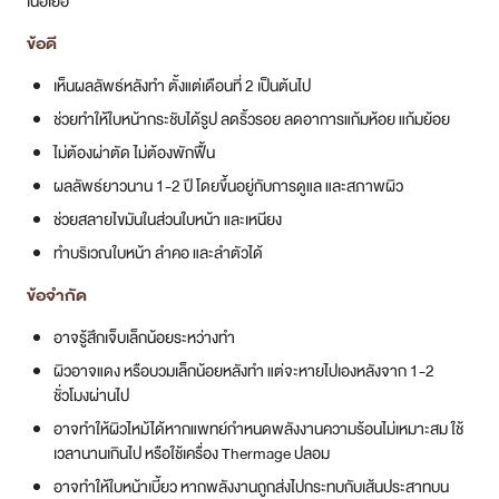
เนื้อเยื่อ
ข้อดี
เห็นผลลัพธ์หลังทำ ตั้งแต่เดือนที่ 2 เป็นต้นไป
ช่วยทำให้ใบหน้ากระชับได้รูป ลดริ้วรอย ลดอาการแก้มห้อย แก้มย้อย
ไม่ต้องผ่าตัด ไม่ต้องพักฟื้น
ผลลัพธ์ยาวนาน 1-2 ปี โดยขึ้นอยู่กับการดูแล และสภาพผิว
ช่วยสลายไขมันในส่วนใบหน้า และเหนียง
​ทำบริเวณใบหน้า ลำคอ และลำตัวได้
ข้อจำกัด
อาจรู้สึกเจ็บเล็กน้อยระหว่างทำ
ผิวอาจแดง หรือบวมเล็กน้อยหลังทำ แต่จะหายไปเองหลังจาก 1-2
ชั่วโมงผ่านไป
อาจทำให้ผิวไหม้ได้หากแพทย์กำหนดพลังงานความร้อนไม่เหมาะสม ใช้
เวลานานเกินไป หรือใช้เครื่อง Thermage ปลอม
อาจทำให้ใบหน้าเบี้ยว หากพลังงานถูกส่งไปกระทบกับเส้นประสาทบน