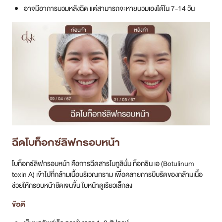
อาจมีอาการบวมหลังฉีด แต่สามารถจะหายบวมเองได้ใน 7-14 วัน
ฉีดโบท็อกซ์ลิฟกรอบหน้า
โบท็อกซ์ลิฟกรอบหน้า คือการฉีดสารโบทูลินั่ม ท็อกซิน เอ (Botulinum
toxin A) เข้าไปที่กล้ามเนื้อบริเวณกราม เพื่อคลายการบีบรัดของกล้ามเนื้อ
ช่วยให้กรอบหน้าชัดเจนขึ้น ใบหน้าดูเรียวเล็กลง
ข้อดี