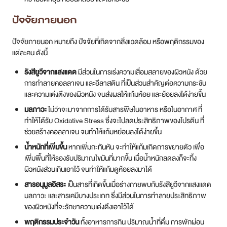
ปัจจัยภายนอก
ปัจจัยภายนอก หมายถึง ปัจจัยที่เกิดจากสิ่งแวดล้อม หรือพฤติกรรมของ
แต่ละคน ดังนี้
รังสียูวีจากแสงแดด
มีส่วนในการเร่งความเสื่อมสลายของผิวหนัง ด้วย
การทำลายคอลลาเจน และอีลาสติน ที่เป็นส่วนสำคัญต่อความกระชับ
และความเต่งตึงของผิวหนัง จนส่งผลให้แก้มห้อย และย้อยลงได้ง่ายขึ้น
มลภาวะ
ไม่ว่าจะมาจากการได้รับสารพิษในอาหาร หรือในอากาศ ที่
ทำให้ได้รับ Oxidative Stress ซึ่งจะไปลดประสิทธิภาพของโปรตีน ที่
ช่วยสร้างคอลลาเจน จนทำให้แก้มหย่อนลงได้ง่ายขึ้น
น้ำหนักที่เพิ่มขึ้น
หากเพิ่มกะทันหัน จะทำให้แก้มเกิดการขยายตัว เพื่อ
เพิ่มพื้นที่ให้รองรับปริมาณไขมันที่มากขึ้น เมื่อน้ำหนักลดลงก็จะทิ้ง
ผิวหนังส่วนเกินเอาไว้ จนทำให้แก้มดูห้อยลงมาได้
สารอนุมูลอิสระ
เป็นสารที่เกิดขึ้นเมื่อร่างกายพบกับรังสียูวีจากแสงแดด
มลภาวะ และสารเคมีบางประเภท ซึ่งมีส่วนในการทำลายประสิทธิภาพ
ของผิวหนังที่จะรักษาความเต่งตึงเอาไว้ได้
พฤติกรรมประจำวัน
ทั้งอาหารการกิน ปริมาณน้ำที่ดื่ม การพักผ่อน