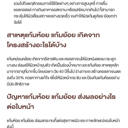
รวมไปถึงพฤติกรรมการใช้ชีวิตต่างๆ อย่างการสูบบุหรี่ การดื่ม
แอลกอฮอล์ การกินอาหารรสหวาน หรือรสจัดมากเกินไป ก็สามารถ
กระตุ้นให้ผิวเสื่อมสภาพอย่างรวดเร็ว จนทำให้ผิวแก้มดูห้อย ย้อยกว่า
วัยได้
สาเหตุแก้มห้อย แก้มย้อย เกิดจาก
โครงสร้างอะไรได้บ้าง
แก้มหย่อนคล้อย เกิดจากอีลาสติน และคอลลาเจนใต้ผิวหนังลดลง กระดูก
บางลง ส่งผลให้ผิวหน้ายุบตัว เกิดเป็นร่องน้ำหมาก และแก้มห้อย สาเหตุหลัก
มาจากอายุที่มากขึ้น โดยเฉพาะวัย 40 ปีขึ้นไป ร่างกายจะสร้างคอลลาเจนลด
ลงถึง 30% ควรหาทางแก้ไข เพื่อให้ผิวหน้ากระชับ และป้องกันแก้มห้อยอย่าง
มีประสิทธิภาพ
ปัญหาแก้มห้อย แก้มย้อย ส่งผลอย่างไร
ต่อใบหน้า
แก้มห้อย แก้มย้อย ส่งผลกระทบทั้งต่อสุขภาพผิว และภาพลักษณ์ของใบหน้า
ดังนี้