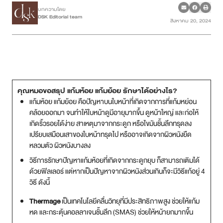
บทความโดย
DSK Editorial team
สิงหาคม 20, 2024
เคสรีวิว
Case Review
วีดีโอรีวิว
คุณหมอขอสรุป แก้มห้อย แก้มย้อย รักษาได้อย่างไร?
บทความ
แก้มห้อย แก้มย้อย คือปัญหาบนใบหน้าที่เกิดจากการที่แก้มหย่อน
คล้อยออกมา จนทำให้ใบหน้าดูมีอายุมากขึ้น ดูหน้าใหญ่ และก่อให้
โปรโมชั่น
เกิดริ้วรอยได้ง่าย สาเหตุมาจากกระดูก หรือไขมันชั้นลึกทรุดลง
เปรียบเสมือนเสาของใบหน้าทรุดไป หรืออาจเกิดจากผิวหนังยืด
หลวมตัว ผิวหนังบางลง
รายชื่อสาขา
วิธีการรักษาปัญหาแก้มห้อยที่เกิดจากกระดูกยุบ ก็สามารถเติมได้
ด้วยฟิลเลอร์ แต่หากเป็นปัญหาจากผิวหนังส่วนเกินก็จะมีวิธีแก้อยู่ 4
สาขา Siam Paragon
วิธี ดังนี้
สาขา Stadium One
Thermage
เป็นเทคโนโลยีคลื่นวิทยุที่มีประสิทธิภาพสูง ช่วยให้แก้ม
หด และกระตุ้นคอลลาเจนชั้นลึก (SMAS) ช่วยให้หน้ายกมากขึ้น
สาขา Asoke