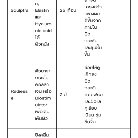
ลาเจน
n,
โครงสร้า
Sculptra
Elastin
25 เดือน
งของผิว
และ
ดีขึ้นจาก
Hyaluro
ภายใน
nic acid
ผิว
ใต้
กระชับ
ผิวหนัง
และชุ่มชื้น
ขึ้น
ช่วยให้ดู
ตัวยาจะ
เด็กลง
กระตุ้น
ผิว
คอลลา
กระชับ
Radiess
เจน หรือ
2 ปี
แน่นเฟิร์ม
e
Biostim
และผิวแล
ulator
ดูเรียบ
เพื่อเติม
เนียน ชุ่ม
เต็มผิว
ชื้นขึ้น
ยิงคลื่น