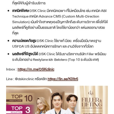
ที่สุดให้กับผู้เข้ารับบริการ
เทคนิคพิเศษ
DSK Clinic มีเทคนิคเฉพาะที่ไม่เหมือนใคร เช่น เทคนิค ABI
Technique เทคนิค Advance CMS (Custom Multi-Direction
Simulation) เน้นเข้าใจสาเหตุของปัญหาลึกถึงระดับกายวิภาค เพื่อให้ได้
ผลลัพธ์ที่ดูดีอย่างเป็นธรรมชาติ โดยใช้ยาน้อยกว่า แต่ผลออกมาสวย
ที่สุด
ความปลอดภัยสูง
DSK Clinic ใช้ยาแท้ มีอย. เครื่องมือมีมาตรฐาน
USFDA US อัปเดตเทคนิคการรักษา และงานวิจัยจากทั่วโลก
ผลลัพธ์ที่พิสูจน์ได้
DSK Clinic ได้รับรางวัลจากบริษัท Filler พรีเมียม
ระดับโลกอย่าง Restylane และ Belotero (Top 10 ระดับประเทศ)
Inbox :
https://m.me/DSKclinic
Line : @dskinclinic หรือคลิก
https://lin.ee/K0Itr6