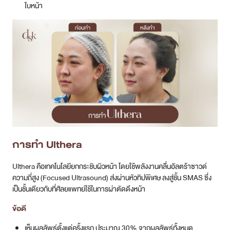
ใบหน้า
การทำ Ulthera
Ulthera คือเทคโนโลยียกกระชับผิวหน้า โดยใช้พลังงานคลื่นอัลตร้าซาวด์
ความถี่สูง (Focused Ultrasound) ส่งผ่านหัวทิปพิเศษ ลงสู่ชั้น SMAS ซึ่ง
เป็นชั้นเดียวกับที่ศัลยแพทย์ใช้ในการผ่าตัดดึงหน้า
ข้อดี
เห็นผลลัพธ์ตั้งแต่ครั้งแรก ประมาณ 30% จากผลลัพธ์ทั้งหมด