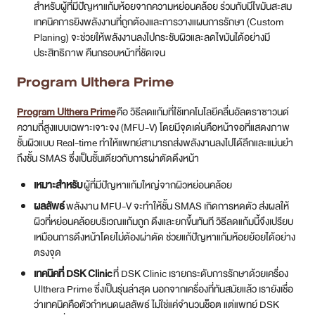
สำหรับผู้ที่มีปัญหาแก้มห้อยจากความหย่อนคล้อย ร่วมกับมีไขมันสะสม
เทคนิคการยิงพลังงานที่ถูกต้องและการวางแผนการรักษา (Custom
Planing) จะช่วยให้พลังงานลงไปกระชับผิวและลดไขมันได้อย่างมี
ประสิทธิภาพ คืนกรอบหน้าที่ชัดเจน
Program Ulthera Prime
Program Ulthera Prime
คือ วิธีลดแก้มที่ใช้เทคโนโลยีคลื่นอัลตราซาวนด์
ความถี่สูงแบบเฉพาะเจาะจง (MFU-V) โดยมีจุดเด่นคือหน้าจอที่แสดงภาพ
ชั้นผิวแบบ Real-time ทำให้แพทย์สามารถส่งพลังงานลงไปได้ลึกและแม่นยำ
ถึงชั้น SMAS ซึ่งเป็นชั้นเดียวกับการผ่าตัดดึงหน้า
เหมาะสำหรับ
ผู้ที่มีปัญหาแก้มใหญ่จากผิวหย่อนคล้อย
ผลลัพธ์
พลังงาน MFU-V จะทำให้ชั้น SMAS เกิดการหดตัว ส่งผลให้
ผิวที่หย่อนคล้อยบริเวณแก้มถูก ดึงและยกขึ้นทันที วิธีลดแก้มนี้จึงเปรียบ
เหมือนการดึงหน้าโดยไม่ต้องผ่าตัด ช่วยแก้ปัญหาแก้มห้อยย้อยได้อย่าง
ตรงจุด
เทคนิคที่ DSK Clinic
ที่ DSK Clinic เรายกระดับการรักษาด้วยเครื่อง
Ulthera Prime ซึ่งเป็นรุ่นล่าสุด นอกจากเครื่องที่ทันสมัยแล้ว เรายังเชื่อ
ว่าเทคนิคคือตัวกำหนดผลลัพธ์ ไม่ใช่แค่จำนวนช็อต แต่แพทย์ DSK