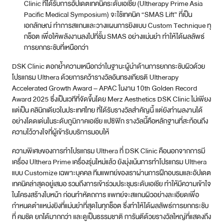
Clinic ที่ได้รับการอัปเดตเทคนิคระดับเอเชีย (Ultherapy Prime Asia
Pacific Medical Symposium) จะใช้เทคนิค “SMAS Lift” ที่เป็น
เอกลักษณ์ ทำการสแกนและวางแผนการยิงแบบ Custom Technique ทุ
กช็อต เพื่อให้พลังงานลงไปที่ชั้น SMAS อย่างแม่นยำ ทำให้ได้ผลลัพธ์
การยกกระชับที่เหนือกว่า
DSK Clinic ตอกย้ำความเหนือกว่าในฐานะผู้นำด้านการยกกระชับผิวด้วย
โปรแกรม Ulthera ด้วยการคว้ารางวัลอันทรงเกียรติ Ultherapy
Accelerated Growth Award – APAC ในงาน 10th Golden Record
Award 2025 ซึ่งเป็นเวทีที่จัดขึ้นโดย Merz Aesthetics DSK Clinic ไม่เพียง
แต่เป็น คลินิกเดียวในประเทศไทย ที่ได้รับรางวัลสำคัญนี้ แต่ยังทำผลงานได้
อย่างโดดเด่นในระดับภูมิภาคเอเชีย แปซิฟิก รางวัลนี้คือหลักฐานที่สะท้อนถึง
ความไว้วางใจที่ผู้เข้ารับบริการมอบให้
ความพิเศษของการทำโปรแกรม Ulthera ที่ DSK Clinic คือนอกจากการมี
เครื่อง Ulthera Prime เครื่องรุ่นใหม่แล้ว ยังมุ่งเน้นการทำโปรแกรม Ulthera
แบบ Customize เฉพาะบุคคล ทีมแพทย์ของเราผ่านการฝึกอบรมและอัปเดต
เทคนิคล่าสุดอยู่เสมอ รวมถึงการเข้าร่วมประชุมระดับเอเชีย ทำให้มีความเข้าใจ
ในโครงสร้างใบหน้า ก่อนทำหัตถการ แพทย์จะสแกนผิวอย่างละเอียดเพื่อ
กำหนดตำแหน่งยิงที่แม่นยำที่สุดในทุกช็อต ซึ่งทำให้ได้ผลลัพธ์การยกกระชับ
ที่ คมชัด ยกได้มากกว่า และดูเป็นธรรมชาติ การันตีด้วยรางวัลใหญ่ที่แสดงถึง