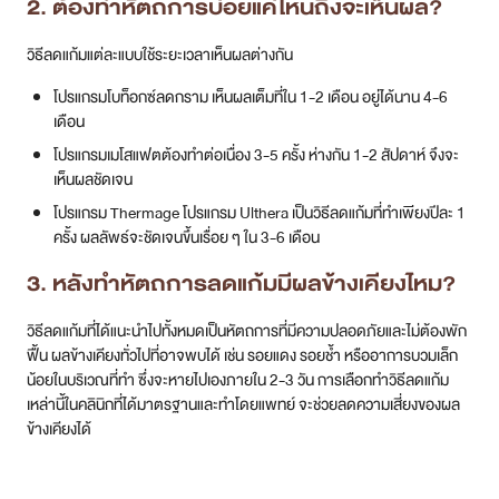
2. ต้องทำหัตถการบ่อยแค่ไหนถึงจะเห็นผล?
วิธีลดแก้มแต่ละแบบใช้ระยะเวลาเห็นผลต่างกัน
โปรแกรมโบท็อกซ์ลดกราม เห็นผลเต็มที่ใน 1-2 เดือน อยู่ได้นาน 4-6
เดือน
โปรแกรมเมโสแฟตต้องทำต่อเนื่อง 3-5 ครั้ง ห่างกัน 1-2 สัปดาห์ จึงจะ
เห็นผลชัดเจน
โปรแกรม Thermage โปรแกรม Ulthera เป็นวิธีลดแก้มที่ทำเพียงปีละ 1
ครั้ง ผลลัพธ์จะชัดเจนขึ้นเรื่อย ๆ ใน 3-6 เดือน
3. หลังทำหัตถการลดแก้มมีผลข้างเคียงไหม?
วิธีลดแก้มที่ได้แนะนำไปทั้งหมดเป็นหัตถการที่มีความปลอดภัยและไม่ต้องพัก
ฟื้น ผลข้างเคียงทั่วไปที่อาจพบได้ เช่น รอยแดง รอยช้ำ หรืออาการบวมเล็ก
น้อยในบริเวณที่ทำ ซึ่งจะหายไปเองภายใน 2-3 วัน การเลือกทำวิธีลดแก้ม
เหล่านี้ในคลินิกที่ได้มาตรฐานและทำโดยแพทย์ จะช่วยลดความเสี่ยงของผล
ข้างเคียงได้