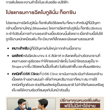
การเติบโตและความสำเร็จในระดับเอเชีย-แปซิฟิก
โปรแกรมการฉีดโบทูลินั่ม ท็อกซิน
โปรแกรมการฉีดโบทูลินั่ม ท็อกซินคือวิธีลดแก้ม ที่เหมาะสำหรับผู้ที่มีปัญหา
กล้ามเนื้อกรามใหญ่ (Masseter) โดยการฉีดสารโบทูลินั่ม ท็อกซิน (Botox)
จะเข้าไปยับยั้งการทำงานของกล้ามเนื้อบริเวณนั้นชั่วคราว เมื่อกล้ามเนื้อไม่ได้
ถูกใช้งานหนักเหมือนเดิม ก็จะมีขนาดที่เล็กลงและฝ่อลงตามธรรมชาติ
เหมาะสำหรับ
ผู้ที่มีปัญหาแก้มใหญ่จากกล้ามเนื้อกราม
ผลลัพธ์
หลังฉีดประมาณ 4-6 สัปดาห์ จะสังเกตเห็นว่าบริเวณกรามที่
เคยกางออก ดูเรียวลง ทำให้กรอบหน้าชัดขึ้น ใบหน้าโดยรวมดูเป็น V-
Shape มากขึ้น วิธีลดแก้มนี้ไม่เจ็บตัว ไม่ต้องพักฟื้น และเห็นผลชัดเจน
เทคนิคที่ DSK Clinic
ที่ DSK Clinic เราเน้นการประเมินกำลังของกล้าม
เนื้อแต่ละข้างอย่างแม่นยำ เพื่อกำหนดปริมาณยาที่เหมาะสม การใช้
เทคนิคที่ถูกต้องจะช่วยให้ผลลัพธ์ดูเป็นธรรมชาติ ไม่ทำให้แก้มตอบหรือดู
แข็ง แต่ได้ความเรียวที่สมดุลกับใบหน้าส่วนอื่น