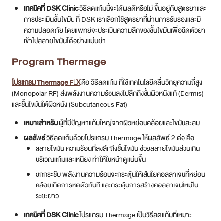
เทคนิคที่ DSK Clinic
วิธีลดแก้มนี้จะได้ผลดีหรือไม่ ขึ้นอยู่กับสูตรยาและ
การประเมินชั้นไขมัน ที่ DSK เราเลือกใช้สูตรยาที่ผ่านการรับรองและมี
ความปลอดภัย โดยแพทย์จะประเมินความลึกของชั้นไขมันเพื่อฉีดตัวยา
เข้าไปสลายไขมันได้อย่างแม่นยำ
Program Thermage
โปรแกรม Thermage FLX
คือ วิธีลดแก้ม ที่ใช้เทคโนโลยีคลื่นวิทยุความถี่สูง
(Monopolar RF) ส่งพลังงานความร้อนลงไปลึกถึงชั้นผิวหนังแท้ (Dermis)
และชั้นไขมันใต้ผิวหนัง (Subcutaneous Fat)
เหมาะสำหรับ
ผู้ที่มีปัญหาแก้มใหญ่จากผิวหย่อนคล้อยและไขมันสะสม
ผลลัพธ์
วิธีลดแก้มด้วยโปรแกรม Thermage ให้ผลลัพธ์ 2 ต่อ คือ
สลายไขมัน ความร้อนที่ลงลึกถึงชั้นไขมัน ช่วยสลายไขมันส่วนเกิน
บริเวณแก้มและเหนียง ทำให้ใบหน้าดูแน่นขึ้น
ยกกระชับ พลังงานความร้อนจะกระตุ้นให้เส้นใยคอลลาเจนที่หย่อน
คล้อยเกิดการหดตัวทันที และกระตุ้นการสร้างคอลลาเจนใหม่ใน
ระยะยาว
เทคนิคที่ DSK Clinic
โปรแกรม Thermage เป็นวิธีลดแก้มที่เหมาะ