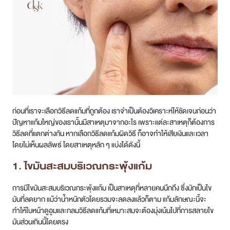
สาขา MRT สุทธิสาร
สาขา เซ็นทรัลปิ่นเกล้า
สาขา บางนา
สาขา CDC
ก่อนที่เราจะเลือกวิธีลดแก้มที่ถูกต้อง เราจำเป็นต้องวิเคราะห์ให้ชัดเจนก่อนว่า
สาขา นครปฐม
ปัญหาแก้มใหญ่ของเรานั้นมีสาเหตุมาจากอะไร เพราะแต่ละสาเหตุก็ต้องการ
วิธีลดที่แตกต่างกัน หากเลือกวิธีลดแก้มผิดวิธี ก็อาจทำให้เสียเงินและเวลา
ไทย
โดยไม่เห็นผลลัพธ์ โดยสาเหตุหลัก ๆ แบ่งได้ดังนี้
1. ไขมันสะสมบริเวณกระพุ้งแก้ม
การมีไขมันสะสมบริเวณกระพุ้งแก้ม เป็นสาเหตุที่หลายคนนึกถึง ซึ่งมักเป็นไข
มันที่ลดยาก แม้ว่าน้ำหนักตัวโดยรวมจะลดลงแล้วก็ตาม แก้มลักษณะนี้จะ
ทำให้ใบหน้าดูอูมและกลมวิธีลดแก้มที่เหมาะสมจะต้องมุ่งเน้นไปที่การสลายไข
มันส่วนเกินนี้โดยตรง