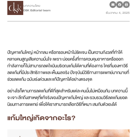
บทความโดย
DSK Editorial team
ธันวาคม 4, 2025
เคสรีวิว
Case Review
วีดีโอรีวิว
ปัญหาแก้มใหญ่ หน้ากลม หรือกรอบหน้าไม่ชัดเจน เป็นความกังวลที่ทำให้
บทความ
หลายคนสูญเสียความมั่นใจ เพราะบ่อยครั้งที่การควบคุมอาหารหรือออก
กำลังกายก็ไม่สามารถลดไขมันบริเวณแก้มได้ตามที่ต้องการ ใครที่มองหาวิธี
ลดแก้มที่มีประสิทธิภาพและเห็นผลจริง ปัจจุบันมีวิธีทางการแพทย์มากมายที่
โปรโมชั่น
ช่วยลดแก้ม ฉบับเร่งด่วนและแก้ปัญหาได้อย่างตรงจุด
รายชื่อสาขา
อย่างไรก็ตามการลดแก้มที่ดีที่สุดสำหรับแต่ละคนนั้นไม่เหมือนกัน บทความนี้
จะเจาะลึกถึงสาเหตุที่แท้จริงของปัญหาแก้มใหญ่ และรวบรวมวิธีลดแก้มยอด
นิยมทางการแพทย์ เพื่อให้เราสามารถเลือกวิธีที่เหมาะสมกับตัวเองได้
สาขา Siam Paragon
แก้มใหญ่เกิดจากอะไร?
สาขา Stadium One
สาขา Asoke