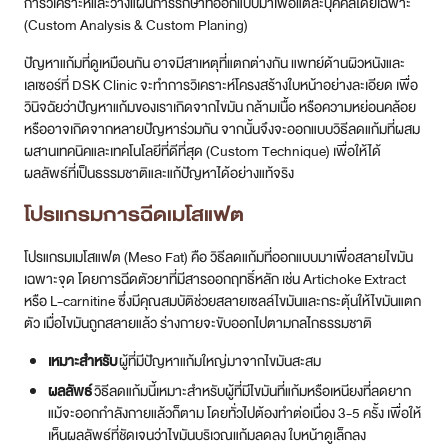
การวิเคราะห์และวางแผนการรักษาที่ออกแบบมาเพื่อแต่ละบุคคลโดยเฉพาะ
(Custom Analysis & Custom Planing)
ปัญหาแก้มที่ดูเหมือนกัน อาจมีสาเหตุที่แตกต่างกัน แพทย์ด้านผิวหนังและ
เลเซอร์ที่ DSK Clinic จะทำการวิเคราะห์โครงสร้างใบหน้าอย่างละเอียด เพื่อ
วินิจฉัยว่าปัญหาแก้มของเราเกิดจากไขมัน กล้ามเนื้อ หรือความหย่อนคล้อย
หรืออาจเกิดจากหลายปัญหาร่วมกัน จากนั้นจึงจะออกแบบวิธีลดแก้มที่ผสม
ผสานเทคนิคและเทคโนโลยีที่ดีที่สุด (Custom Technique) เพื่อให้ได้
ผลลัพธ์ที่เป็นธรรมชาติและแก้ปัญหาได้อย่างแท้จริง
โปรแกรมการฉีดเมโสแฟต
โปรแกรมเมโสแฟต (Meso Fat) คือ วิธีลดแก้มที่ออกแบบมาเพื่อสลายไขมัน
เฉพาะจุด โดยการฉีดตัวยาที่มีสารออกฤทธิ์หลัก เช่น Artichoke Extract
หรือ L-carnitine ซึ่งมีคุณสมบัติช่วยสลายเซลล์ไขมันและกระตุ้นให้ไขมันแตก
ตัว เมื่อไขมันถูกสลายแล้ว ร่างกายจะขับออกไปตามกลไกธรรมชาติ
เหมาะสำหรับ
ผู้ที่มีปัญหาแก้มใหญ่มาจากไขมันสะสม
ผลลัพธ์
วิธีลดแก้มนี้เหมาะสำหรับผู้ที่มีไขมันที่แก้มหรือเหนียงที่ลดยาก
แม้จะออกกำลังกายแล้วก็ตาม โดยทั่วไปต้องทำต่อเนื่อง 3-5 ครั้ง เพื่อให้
เห็นผลลัพธ์ที่ชัดเจนว่าไขมันบริเวณแก้มลดลง ใบหน้าดูเล็กลง