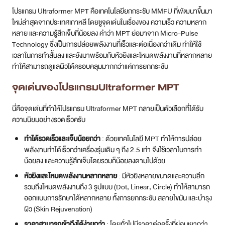
โปรแกรม Ultraformer MPT คือเทคโนโลยียกกระชับ MMFU ที่พัฒนาขึ้นมา
ใหม่ล่าสุดจากประเทศเกาหลี โดยชูจุดเด่นในเรื่องของ ความเร็ว ความหลาก
หลาย และความรู้สึกเจ็บที่น้อยลง คำว่า MPT ย่อมาจาก Micro-Pulse
Technology ซึ่งเป็นการปล่อยพลังงานที่เร็วและต่อเนื่องกว่าเดิม ทำให้ใช้
เวลาในการทำสั้นลง และยังมาพร้อมกับหัวยิงและโหมดพลังงานที่หลากหลาย
ทำให้สามารถดูแลผิวได้ครอบคลุมมากกว่าแค่การยกกระชับ
จุดเด่นของโปรแกรมUltraformer MPT
นี่คือจุดเด่นที่ทำให้โปรแกรม Ultraformer MPT กลายเป็นตัวเลือกที่ได้รับ
ความนิยมอย่างรวดเร็วครับ
ทำได้รวดเร็วและเจ็บน้อยกว่า
: ด้วยเทคโนโลยี MPT ทำให้การปล่อย
พลังงานทำได้เร็วกว่าเครื่องรุ่นเดิม ๆ ถึง 2.5 เท่า จึงใช้เวลาในการทำ
น้อยลง และความรู้สึกเจ็บโดยรวมก็น้อยลงตามไปด้วย
หัวยิงและโหมดพลังงานหลากหลาย
: มีหัวยิงหลายขนาดและความลึก
รวมถึงโหมดพลังงานถึง 3 รูปแบบ (Dot, Linear, Circle) ทำให้สามารถ
ออกแบบการรักษาได้หลากหลาย ทั้งการยกกระชับ สลายไขมัน และบำรุง
ผิว (Skin Rejuvenation)
ราคาสามารถเข้าถึงได้ง่ายกว่า
: โดยทั่วไปมีราคาต่อครั้งที่ย่อมเยากว่า