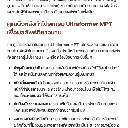
คุณภาพผิว (Skin Rejuvenation) ช่วยให้ผิวเรียบเนียนและกระจ่างใสขึ้น จึง
เหมาะกับผู้ที่ต้องการดูแลปัญหาผิวแบบองค์รวมในครั้งเดียว
ดูแลผิวหลังทำโปรแกรม Ultraformer MPT
เพื่อผลลัพธ์ที่ยาวนาน
การดูแลผิวหลังทำโปรแกรม Ultraformer MPT ไม่ได้ซับซ้อน แต่เน้นที่ความ
อ่อนโยนต่อผิวในระยะแรก ซึ่งโดยทั่วไปจะมีหลักการคล้ายกับการดูแลหลังทำ
หัตถการกลุ่มโปรแกรม Hifu หรือเครื่องมือยกกระชับอื่น ๆ
บำรุงผิวตามปกติ
คุณสามารถใช้สกินแคร์บำรุงผิวหน้าที่ใช้อยู่เป็นประจำ
ได้เลย โดยเน้นที่ผลิตภัณฑ์ที่ช่วยเพิ่มความชุ่มชื้นแก่ผิว
หลีกเลี่ยงการสัมผัสรุนแรง
งดการกด การนวด หรือการถูบริเวณผิว
หน้าที่ทำโปรแกรมมา และควรล้างหน้าอย่างอ่อนโยน เพื่อไม่ให้กระทบ
กระเทือนต่อชั้นผิวที่ได้รับการกระตุ้น
ปกป้องผิวจากแสงแดด
ควรทาครีมกันแดดเป็นประจำทุกวัน ก่อนออก
แดดเสมอ เพื่อป้องกันผิวถูกทำลายจากรังสี UV
งดการผลัดผิว
หลีกเลี่ยงการทำทรีตเมนต์ การทำสครับผิว หรือการใช้
ผลิตภัณฑ์ที่มีส่วนผสมของการผลัดเซลล์ผิว เป็นระยะเวลาอย่างน้อย 2