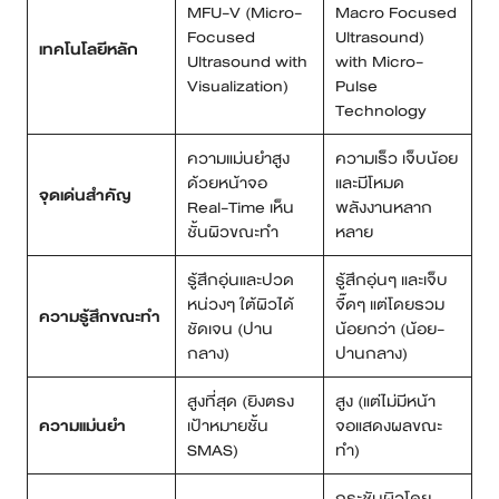
MFU-V (Micro-
Macro Focused
Focused
Ultrasound)
เทคโนโลยีหลัก
Ultrasound with
with Micro-
Visualization)
Pulse
Technology
ความแม่นยำสูง
ความเร็ว เจ็บน้อย
ด้วยหน้าจอ
และมีโหมด
จุดเด่นสำคัญ
Real-Time เห็น
พลังงานหลาก
ชั้นผิวขณะทำ
หลาย
รู้สึกอุ่นและปวด
รู้สึกอุ่นๆ และเจ็บ
หน่วงๆ ใต้ผิวได้
จี๊ดๆ แต่โดยรวม
ความรู้สึกขณะทำ
ชัดเจน (ปาน
น้อยกว่า (น้อย-
กลาง)
ปานกลาง)
สูงที่สุด (ยิงตรง
สูง (แต่ไม่มีหน้า
ความแม่นยำ
เป้าหมายชั้น
จอแสดงผลขณะ
SMAS)
ทำ)
กระชับผิวโดย