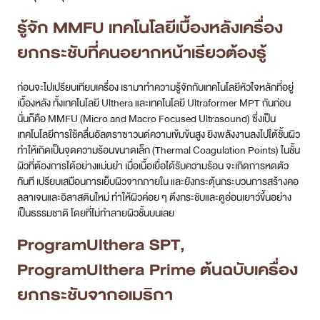
รู้จัก MMFU เทคโนโลยีเบื้องหลังเครื่อง
สาขา MRT สุทธิสาร
ยกกระชับที่คนอยากหน้าเรียวต้องรู้
สาขา เซ็นทรัลปิ่นเกล้า
ก่อนจะไปเปรียบเทียบเครื่อง เรามาทำความรู้จักกับเทคโนโลยีหัวใจหลักที่อยู่
สาขา บางนา
เบื้องหลัง ทั้งเทคโนโลยี Ulthera และเทคโนโลยี Ultraformer MPT กันก่อน
นั่นก็คือ MMFU (Micro and Macro Focused Ultrasound) ซึ่งเป็น
สาขา CDC
เทคโนโลยีการใช้คลื่นอัลตราซาวนด์ความเข้มข้นสูง ยิงพลังงานลงไปใต้ชั้นผิว
ทำให้เกิดเป็นจุดความร้อนขนาดเล็ก (Thermal Coagulation Points) ในชั้น
สาขา นครปฐม
ผิวที่ต้องการได้อย่างแม่นยำ เมื่อเนื้อเยื่อได้รับความร้อน จะเกิดการหดตัว
ทันที เปรียบเสมือนการเย็บผิวจากภายใน และยังกระตุ้นกระบวนการสร้างคอ
ไทย
ลลาเจนและอิลาสตินใหม่ ทำให้ผิวค่อย ๆ ตึงกระชับและดูอ่อนเยาว์ขึ้นอย่าง
เป็นธรรมชาติ โดยที่ไม่ทำลายผิวชั้นบนเลย
ProgramUlthera SPT,
ProgramUlthera Prime ต้นฉบับเครื่อง
ยกกระชับจากอเมริกา