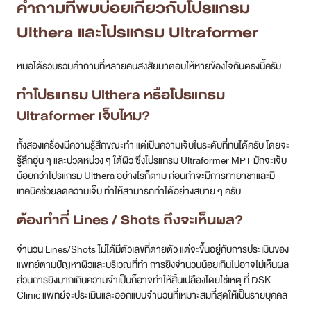
คำถามที่พบบ่อยเกี่ยวกับโปรแกรม
Ulthera และโปรแกรม Ultraformer
หมอได้รวบรวมคำถามที่หลายคนสงสัยมาตอบให้หายข้องใจกันตรงนี้ครับ
ทำโปรแกรม Ulthera หรือโปรแกรม
Ultraformer เจ็บไหม?
ทั้งสองเครื่องมีความรู้สึกขณะทำ แต่เป็นความเจ็บในระดับที่ทนได้ครับ โดยจะ
รู้สึกอุ่น ๆ และปวดหน่วง ๆ ใต้ผิว ซึ่งโปรแกรม Ultraformer MPT มักจะเจ็บ
น้อยกว่าโปรแกรม Ulthera อย่างไรก็ตาม ก่อนทำจะมีการทายาชาและมี
เทคนิคช่วยลดความเจ็บ ทำให้สามารถทำได้อย่างสบาย ๆ ครับ
ต้องทำกี่ Lines / Shots ถึงจะเห็นผล?
จำนวน Lines/Shots ไม่ได้มีตัวเลขที่ตายตัว แต่จะขึ้นอยู่กับการประเมินของ
แพทย์ตามปัญหาผิวและบริเวณที่ทำ การยิงจำนวนน้อยเกินไปอาจไม่เห็นผล
ส่วนการยิงมากเกินความจำเป็นก็อาจทำให้สิ้นเปลืองโดยใช่เหตุ ที่ DSK
Clinic แพทย์จะประเมินและออกแบบจำนวนที่เหมาะสมที่สุดให้เป็นรายบุคคล