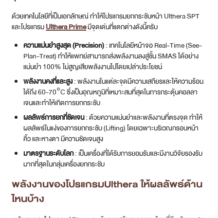
ด้วยเทคโนโลยีที่เป็นเอกลักษณ์ ทำให้โปรแกรมยกกระชับหน้า Ulthera SPT
และโปรแกรม
Ulthera Prime
มีจุดเด่นที่แตกต่างดังนี้ครับ
ความแม่นยำสูงสุด (Precision)
: เทคโนโลยีหน้าจอ Real-Time (See-
Plan-Treat) ทำให้แพทย์สามารถส่งพลังงานลงสู่ชั้น SMAS ได้อย่าง
แม่นยำ 100% ไม่สูญเสียพลังงานไปโดยเปล่าประโยชน์
พลังงานคงที่และสูง
: พลังงานในแต่ละจุดมีความเสถียรและให้ความร้อน
ได้ถึง 60-70°C ซึ่งเป็นอุณหภูมิที่เหมาะสมที่สุดในการกระตุ้นคอลลา
เจนและทำให้เกิดการยกกระชับ
ผลลัพธ์การยกที่ชัดเจน
: ด้วยความแม่นยำและพลังงานที่ตรงจุด ทำให้
ผลลัพธ์ในแง่ของการยกกระชับ (Lifting) โดยเฉพาะบริเวณกรอบหน้า
คิ้ว และหางตา มีความชัดเจนสูง
มาตรฐานระดับโลก
: เป็นเครื่องที่ได้รับการยอมรับและมีงานวิจัยรองรับ
มากที่สุดในกลุ่มเครื่องยกกระชับ
พลังงานของโปรแกรมUlthera ให้ผลลัพธ์ด้าน
ไหนบ้าง