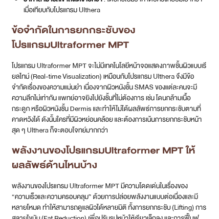
เมื่อเทียบกับโปรแกรม Ulthera
ข้อจำกัดในการยกกระชับของ
โปรแกรมUltraformer MPT
โปรแกรม Ultraformer MPT จะไม่มีเทคโนโลยีหน้าจอแสดงภาพชั้นผิวแบบเรี
ยลไทม์ (Real-time Visualization) เหมือนกับโปรแกรม Ulthera จึงมีข้อ
จำกัดเรื่องของความแม่นยำ เนื่องจากผิวหนังชั้น SMAS ของแต่ละคนจะมี
ความลึกไม่เท่ากัน แพทย์อาจยิงไปยังชั้นที่ไม่ต้องการ เช่น โดนกล้ามเนื้อ
กระดูก หรือผิวหนังชั้น Dermis และทำให้ไม่ได้ผลลัพธ์การยกกระชับตามที่
คาดหวังได้ ดังนั้นใครที่มีผิวหย่อนคล้อย และต้องการเน้นการยกกระชับหน้า
สุด ๆ Ulthera ก็จะตอบโจทย์มากกว่า
พลังงานของโปรแกรมUltraformer MPT ให้
ผลลัพธ์ด้านไหนบ้าง
พลังงานของโปรแกรม Ultraformer MPT มีความโดดเด่นในเรื่องของ
“ความเร็วและความครอบคลุม” ด้วยการปล่อยพลังงานแบบต่อเนื่องและมี
หลายโหมด ทำให้สามารถดูแลผิวได้หลายมิติ ทั้งการยกกระชับ (Lifting) การ
สลายไขมัน (Fat Reduction) เพื่อปรับรูปหน้าให้เรียวเล็กลง และการฟื้นฟู