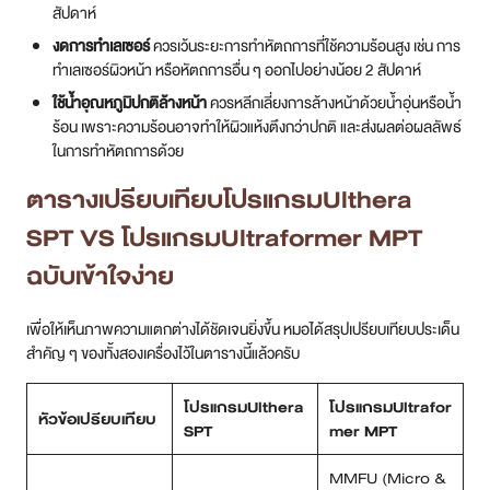
สัปดาห์
งดการทำเลเซอร์
ควรเว้นระยะการทำหัตถการที่ใช้ความร้อนสูง เช่น การ
ทำเลเซอร์ผิวหน้า หรือหัตถการอื่น ๆ ออกไปอย่างน้อย 2 สัปดาห์
ใช้น้ำอุณหภูมิปกติล้างหน้า
ควรหลีกเลี่ยงการล้างหน้าด้วยน้ำอุ่นหรือน้ำ
ร้อน เพราะความร้อนอาจทำให้ผิวแห้งตึงกว่าปกติ และส่งผลต่อผลลัพธ์
ในการทำหัตถการด้วย
ตารางเปรียบเทียบโปรแกรมUlthera
SPT VS โปรแกรมUltraformer MPT
ฉบับเข้าใจง่าย
เพื่อให้เห็นภาพความแตกต่างได้ชัดเจนยิ่งขึ้น หมอได้สรุปเปรียบเทียบประเด็น
สำคัญ ๆ ของทั้งสองเครื่องไว้ในตารางนี้แล้วครับ
โปรแกรมUlthera
โปรแกรมUltrafor
หัวข้อเปรียบเทียบ
SPT
mer MPT
MMFU (Micro &