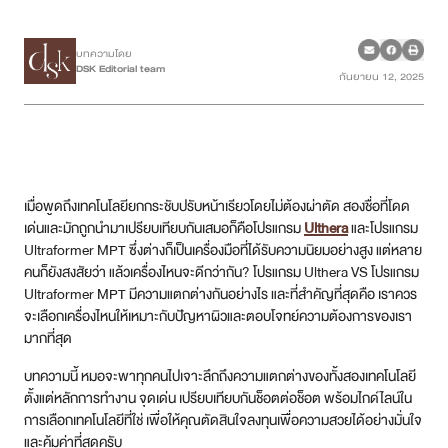
เคสรีวิว
บทความโดย
DSK Editorial team
กันยายน 12, 2025
Case Review
วีดีโอรีวิว
บทความ
เมื่อพูดถึงเทคโนโลยียกกระชับปรับหน้าเรียวโดยไม่ต้องผ่าตัด สองชื่อที่โดด
เด่นและมักถูกนำมาเปรียบเทียบกันเสมอก็คือโปรแกรม
Ulthera
และโปรแกรม
โปรโมชั่น
Ultraformer MPT ซึ่งต่างก็เป็นเครื่องมือที่ได้รับความนิยมอย่างสูง แต่หลาย
คนก็ยังสงสัยว่า แล้วเครื่องไหนจะดีกว่ากัน? โปรแกรม Ulthera VS โปรแกรม
Ultraformer MPT มีความแตกต่างกันอย่างไร และที่สำคัญที่สุดคือ เราควร
รายชื่อสาขา
จะเลือกเครื่องไหนให้เหมาะกับปัญหาผิวและตอบโจทย์ความต้องการของเรา
มากที่สุด
สาขา Siam Paragon
บทความนี้ หมอจะพาทุกคนไปเจาะลึกถึงความแตกต่างของทั้งสองเทคโนโลยี
สาขา Stadium One
ตั้งแต่หลักการทำงาน จุดเด่น เปรียบเทียบกันช็อตต่อช็อต พร้อมไกด์ไลน์ใน
การเลือกเทคโนโลยีที่ใช่ เพื่อให้คุณตัดสินใจลงทุนเพื่อความสวยได้อย่างมั่นใจ
สาขา Asoke
และคุ้มค่าที่สุดครับ