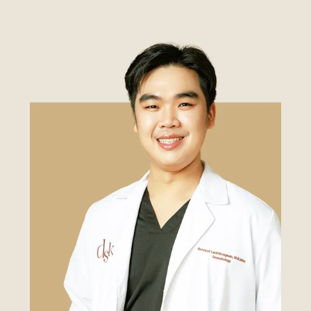
เคสรีวิว
Case Review
วีดีโอรีวิว
บทความ
โปรโมชั่น
รายชื่อสาขา
สาขา Siam Paragon
สาขา Stadium One
สาขา Asoke