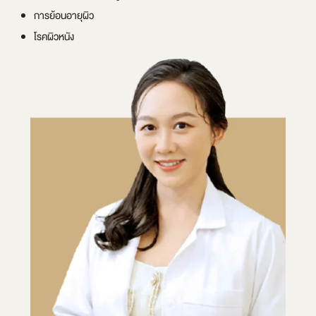
การย้อนอายุผิว
โรคผิวหนัง