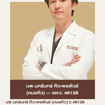
นพ.นครินทร์ ศิวะพรพันธ์ (หมอคิว) ว.46128