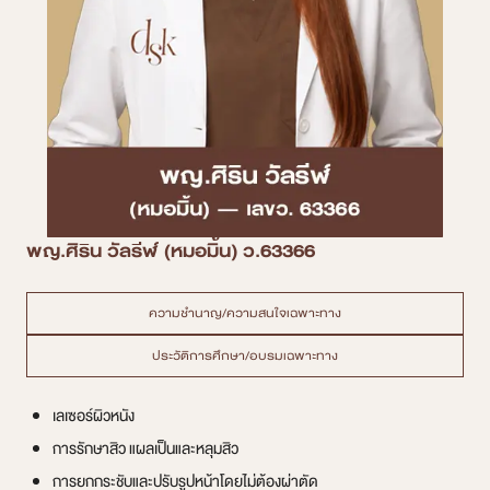
พญ.ศิริน วัลรีฬ์ (หมอมิ้น) ว.63366
ความชำนาญ/ความสนใจเฉพาะทาง
ประวัติการศึกษา/อบรมเฉพาะทาง
เลเซอร์ผิวหนัง
การรักษาสิว แผลเป็นและหลุมสิว
การยกกระชับและปรับรูปหน้าโดยไม่ต้องผ่าตัด