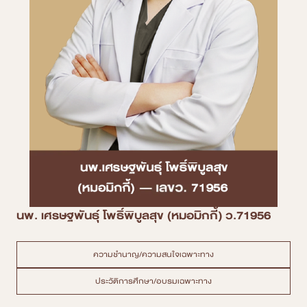
นพ. เศรษฐพันธุ์ โพธิ์พิบูลสุข (หมอมิกกี้) ว.71956
ความชำนาญ/ความสนใจเฉพาะทาง
ประวัติการศึกษา/อบรมเฉพาะทาง