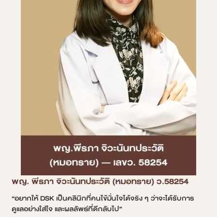
พญ. พีรภา จิวะนันทประวัติ (หมอทราย) ว.58254
“อยากให้ DSK เป็นคลินิกที่คนไข้มั่นใจได้จริง ๆ ว่าจะได้รับการ
ดูแลอย่างใส่ใจ และผลลัพธ์ที่ดีกลับไป”