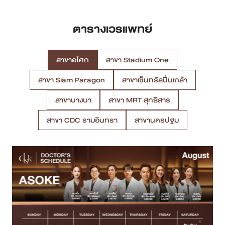
ตารางเวรแพทย์
สาขาอโศก
สาขา Stadium One
สาขา Siam Paragon
สาขาเซ็นทรัลปิ่นเกล้า
สาขาบางนา
สาขา MRT สุทธิสาร
สาขา CDC รามอินทรา
สาขานครปฐม