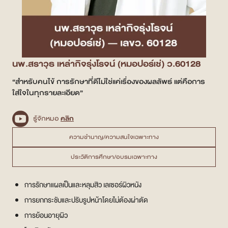
สาขา MRT สุทธิสาร
สาขา เซ็นทรัลปิ่นเกล้า
นพ.สราวุธ เหล่ากิจรุ่งโรจน์ (หมอปอร์เช่) ว.60128
สาขา บางนา
“สำหรับคนไข้ การรักษาที่ดีไม่ใช่แค่เรื่องของผลลัพธ์ แต่คือการ
สาขา CDC
ใส่ใจในทุกรายละเอียด”
สาขา นครปฐม
รู้จักหมอ
คลิก
English
ความชำนาญ/ความสนใจเฉพาะทาง
ประวัติการศึกษา/อบรมเฉพาะทาง
ไทย
การรักษาแผลเป็นและหลุมสิว เลเซอร์ผิวหนัง
การยกกระชับและปรับรูปหน้าโดยไม่ต้องผ่าตัด
การย้อนอายุผิว