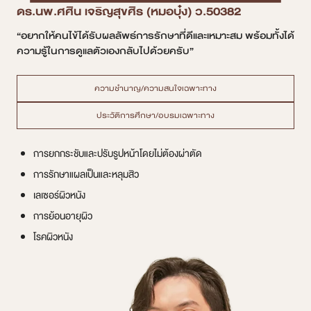
ดร.นพ.ศศิน เจริญสุขศิร (หมอบุ๋ง) ว.50382
“อยากให้คนไข้ได้รับผลลัพธ์การรักษาที่ดีและเหมาะสม พร้อมทั้งได้
ความรู้ในการดูแลตัวเองกลับไปด้วยครับ”
ความชำนาญ/ความสนใจเฉพาะทาง
ประวัติการศึกษา/อบรมเฉพาะทาง
การยกกระชับและปรับรูปหน้าโดยไม่ต้องผ่าตัด
การรักษาแผลเป็นและหลุมสิว
เลเซอร์ผิวหนัง
การย้อนอายุผิว
โรคผิวหนัง