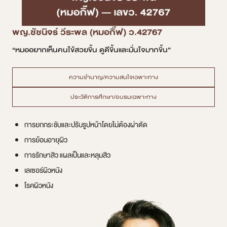
พญ.ชัชนิจร์ วีระพล (หมอกิ๊ฟ) ว.42767
“หมออยากเห็นคนไข้สวยขึ้น ดูดีขึ้นและมั่นใจมากขึ้น”
ความชำนาญ/ความสนใจเฉพาะทาง
ประวัติการศึกษา/อบรมเฉพาะทาง
การยกกระชับและปรับรูปหน้าโดยไม่ต้องผ่าตัด
การย้อนอายุผิว
การรักษาสิว แผลเป็นและหลุมสิว
เลเซอร์ผิวหนัง
โรคผิวหนัง