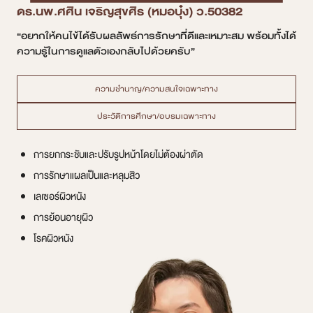
ดร.นพ.ศศิน เจริญสุขศิร (หมอบุ๋ง) ว.50382
“อยากให้คนไข้ได้รับผลลัพธ์การรักษาที่ดีและเหมาะสม พร้อมทั้งได้
ความรู้ในการดูแลตัวเองกลับไปด้วยครับ”
ความชำนาญ/ความสนใจเฉพาะทาง
ประวัติการศึกษา/อบรมเฉพาะทาง
การยกกระชับและปรับรูปหน้าโดยไม่ต้องผ่าตัด
การรักษาแผลเป็นและหลุมสิว
เลเซอร์ผิวหนัง
การย้อนอายุผิว
โรคผิวหนัง