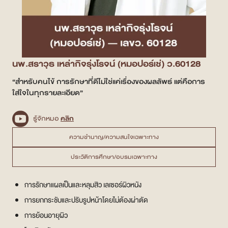
สาขา MRT สุทธิสาร
สาขา เซ็นทรัลปิ่นเกล้า
นพ.สราวุธ เหล่ากิจรุ่งโรจน์ (หมอปอร์เช่) ว.60128
สาขา บางนา
“สำหรับคนไข้ การรักษาที่ดีไม่ใช่แค่เรื่องของผลลัพธ์ แต่คือการ
สาขา CDC
ใส่ใจในทุกรายละเอียด”
สาขา นครปฐม
รู้จักหมอ
คลิก
English
ความชำนาญ/ความสนใจเฉพาะทาง
ประวัติการศึกษา/อบรมเฉพาะทาง
ไทย
การรักษาแผลเป็นและหลุมสิว เลเซอร์ผิวหนัง
การยกกระชับและปรับรูปหน้าโดยไม่ต้องผ่าตัด
การย้อนอายุผิว