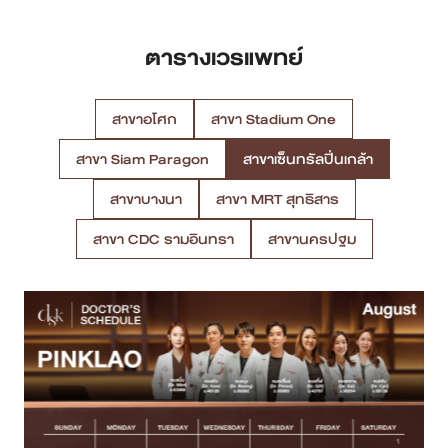
ตารางเวรแพทย์
สาขาอโศก
สาขา Stadium One
สาขา Siam Paragon
สาขาเซ็นทรัลปิ่นเกล้า
สาขาบางนา
สาขา MRT สุทธิสาร
สาขา CDC รามอินทรา
สาขานครปฐม