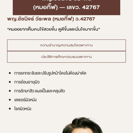
พญ.ชัชนิจร์ วีระพล (หมอกิ๊ฟ) ว.42767
“หมออยากเห็นคนไข้สวยขึ้น ดูดีขึ้นและมั่นใจมากขึ้น”
ความชำนาญ/ความสนใจเฉพาะทาง
ประวัติการศึกษา/อบรมเฉพาะทาง
การยกกระชับและปรับรูปหน้าโดยไม่ต้องผ่าตัด
การย้อนอายุผิว
การรักษาสิว แผลเป็นและหลุมสิว
เลเซอร์ผิวหนัง
โรคผิวหนัง