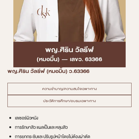
พญ.ศิริน วัลรีฬ์ (หมอมิ้น) ว.63366
ความชำนาญ/ความสนใจเฉพาะทาง
ประวัติการศึกษา/อบรมเฉพาะทาง
เลเซอร์ผิวหนัง
การรักษาสิว แผลเป็นและหลุมสิว
การยกกระชับและปรับรูปหน้าโดยไม่ต้องผ่าตัด