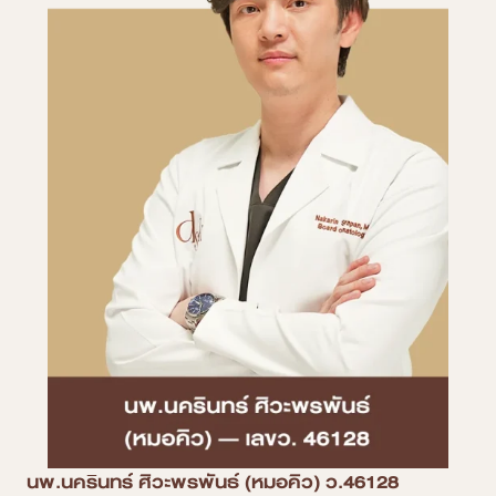
นพ.นครินทร์ ศิวะพรพันธ์ (หมอคิว) ว.46128