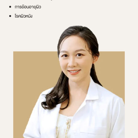
การย้อนอายุผิว
โรคผิวหนัง