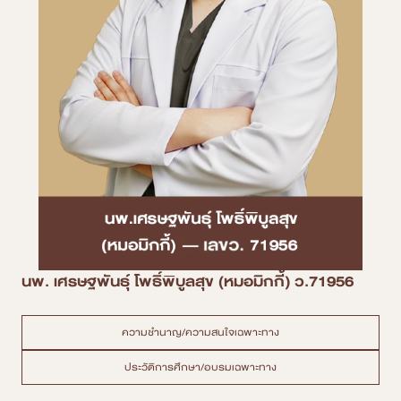
นพ. เศรษฐพันธุ์ โพธิ์พิบูลสุข (หมอมิกกี้) ว.71956
ความชำนาญ/ความสนใจเฉพาะทาง
ประวัติการศึกษา/อบรมเฉพาะทาง