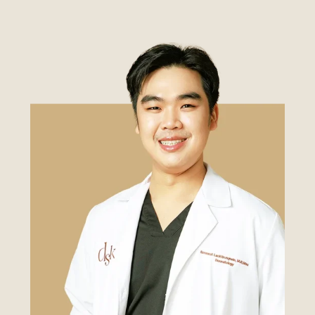
เคสรีวิว
Case Review
วีดีโอรีวิว
บทความ
โปรโมชั่น
รายชื่อสาขา
สาขา Siam Paragon
สาขา Stadium One
สาขา Asoke