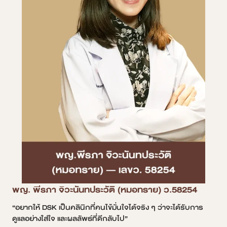
พญ. พีรภา จิวะนันทประวัติ (หมอทราย) ว.58254
“อยากให้ DSK เป็นคลินิกที่คนไข้มั่นใจได้จริง ๆ ว่าจะได้รับการ
ดูแลอย่างใส่ใจ และผลลัพธ์ที่ดีกลับไป”