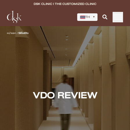
DSK CLINIC I THE CUSTOMIZED CLINIC
TH
▾
หน้าแรก
หน้าแรก
/
วีดีโอรีวิว
เกี่ยวกับ DSK Clinic
บริการทั้งหมด
Program Filler & Lifting
Program Acne Scar
VDO REVIEW
Program Skin Quality
Program Body Confidence
แพทย์ของเรา