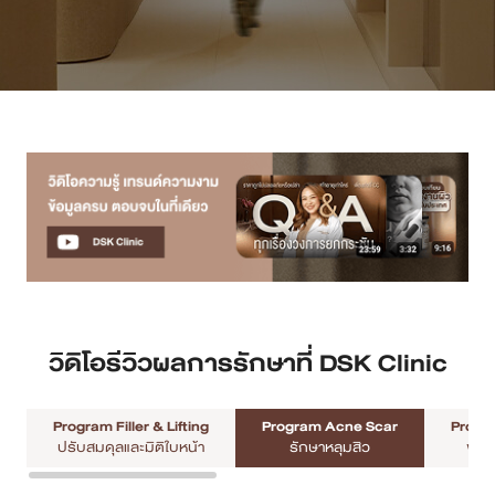
เคสรีวิว
Case Review
วีดีโอรีวิว
บทความ
โปรโมชั่น
รายชื่อสาขา
วิดิโอรีวิวผลการรักษาที่ DSK Clinic
สาขา Siam Paragon
Program Filler & Lifting
Program Acne Scar
Progra
สาขา Stadium One
ปรับสมดุลและมิติใบหน้า
รักษาหลุมสิว
พัฒ
สาขา Asoke