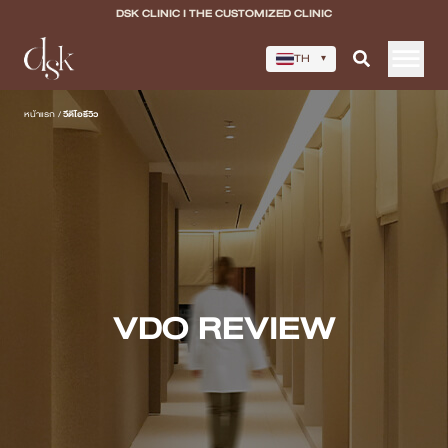
DSK CLINIC I THE CUSTOMIZED CLINIC
TH
▾
หน้าแรก
หน้าแรก
/
วีดีโอรีวิว
เกี่ยวกับ DSK Clinic
บริการทั้งหมด
Program Filler & Lifting
Program Acne Scar
VDO REVIEW
Program Skin Quality
Program Body Confidence
แพทย์ของเรา