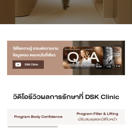
เคสรีวิว
Case Review
วีดีโอรีวิว
บทความ
โปรโมชั่น
รายชื่อสาขา
วิดิโอรีวิวผลการรักษาที่ DSK Clinic
สาขา Siam Paragon
Program Filler & Lifting
สาขา Stadium One
Program Body Confidence
ปรับสมดุลและมิติใบหน้า
สาขา Asoke