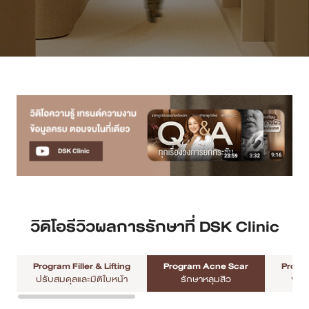
เคสรีวิว
Case Review
วีดีโอรีวิว
บทความ
โปรโมชั่น
รายชื่อสาขา
วิดิโอรีวิวผลการรักษาที่ DSK Clinic
สาขา Siam Paragon
Program Filler & Lifting
Program Acne Scar
Progra
สาขา Stadium One
ปรับสมดุลและมิติใบหน้า
รักษาหลุมสิว
พัฒ
สาขา Asoke