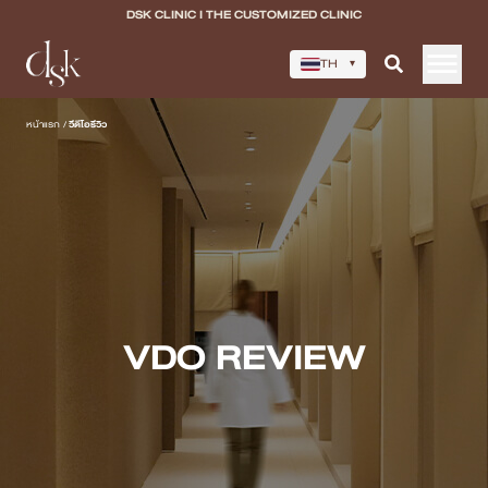
DSK CLINIC I THE CUSTOMIZED CLINIC
TH
▾
หน้าแรก
หน้าแรก
/
วีดีโอรีวิว
เกี่ยวกับ DSK Clinic
บริการทั้งหมด
Program Filler & Lifting
Program Acne Scar
VDO REVIEW
Program Skin Quality
Program Body Confidence
แพทย์ของเรา