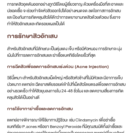
การกดสิวอุดตันออกอย่างถูกวิธีโดยผู้เชี่ยวชาญ ด้วยเครื่องมือที่สะอาดและ
ปลอดเชื้อ จะช่วยกำจัดหัวสิวออกไปได้อย่างหมดจด ลดโอกาสการอักเสบ
และป้องกันการเกิดหลุมสิวได้ดีกว่าการพยายามกดสิวด้วยตัวเอง ซึ่งอาจ
ทำให้สิวอักเสบและเกิดรอยแผลเป็นได้
การรักษาสิวอักเสบ
สำหรับสิวอักเสบที่มีลักษณะเป็นตุ่มแดง เจ็บ หรือมีหัวหนอง การรักษาจะมุ่ง
เน้นไปที่การลดการอักเสบและฆ่าเชื้อแบคทีเรียโดยเร็วที่สุด
การฉีดสิวเพื่อลดการอักเสบเร่งด่วน (Acne Injection)
วิธีนี้เหมาะสำหรับสิวอักเสบเม็ดใหญ่ หรือสิวหัวช้างที่ไม่มีหัวและมีอาการเจ็บ
ปวดมาก แพทย์จะฉีดยาสเตียรอยด์เข้าไปที่เม็ดสิวโดยตรงเพื่อลดการอักเสบ
อย่างรวดเร็ว ทำให้สิวยุบลงภายใน 24-48 ชั่วโมง และลดความเสี่ยงการเกิด
หลุมสิวได้เป็นอย่างดี
การใช้ยาทาฆ่าเชื้อและลดการอักเสบ
แพทย์อาจพิจารณาให้ใช้ยาทาปฏิชีวนะ เช่น Clindamycin เพื่อฆ่าเชื้อ
แบคทีเรีย P.acnes หรือยา Benzoyl Peroxide ที่มีคุณสมบัติทั้งฆ่าเชื้อและ