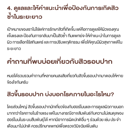
4. ดูแลและให้คำแนะนำเพื่อป้องกันการเกิดสิว
ซ้ำในระยะยาว
เป้าหมายของเราไม่ใช่แค่การรักษาสิวที่เกิดขึ้น แต่คือการดูแลให้ผิวของคุณ
แข็งแรงและป้องกันการกลับมาเป็นสิวซ้ำ ทีมแพทย์จะให้คำแนะนำในการดูแล
ผิว การเลือกใช้สกินแคร์ และการปรับพฤติกรรม เพื่อให้คุณมีผิวสุขภาพดีใน
ระยะยาว
คำถามที่พบบ่อยเกี่ยวกับสิวรอบปาก
หมอได้รวบรวมคำถามที่หลายคนสงสัยเกี่ยวกับสิวขึ้นรอบปากมาตอบให้หาย
ข้องใจกันครับ
สิวขึ้นรอบปาก บ่งบอกโรคภายในอะไรไหม?
โดยส่วนใหญ่ สิวขึ้นรอบปากมักเกี่ยวข้องกับฮอร์โมนและการดูแลผิวภายนอก
มากกว่าโรคภายในร้ายแรง แต่ในบางกรณีอาจสัมพันธ์กับความไม่สมดุลของ
ฮอร์โมนในระบบสืบพันธุ์ได้ หากมีอาการผิดปกติอื่น ๆ ร่วมด้วย เช่น ประจำ
เดือนมาไม่ปกติ ควรปรึกษาแพทย์เพื่อตรวจวินิจฉัยเพิ่มเติม