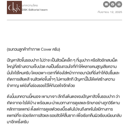
บทความโดย
DSK Editorial team
กันยายน 12, 2025
เคสรีวิว
Case Review
วีดีโอรีวิว
(รบกวนลูกค้าทำภาพ Cover ครับ)
บทความ
ปัญหาสิวขึ้นรอบปาก ไม่ว่าจะเป็นสิวเม็ดเล็ก ๆ ที่มุมปาก หรือสิวอักเสบเม็ด
ใหญ่ที่สร้างความเจ็บปวด คงเป็นเรื่องกวนใจที่ทำให้หลายคนสูญเสียความ
โปรโมชั่น
มั่นใจใช่ไหมครับ โดยเฉพาะเวลาที่ต้องใส่หน้ากากอนามัยที่ยิ่งทำให้อับชื้นและ
เกิดการเสียดสี จนสิวเห่อขึ้นซ้ำๆ ไม่หายสักที ปัญหานี้ไม่ได้แค่สร้างความ
รายชื่อสาขา
รำคาญ แต่ยังทิ้งร่องรอยไว้ให้กังวลใจอีกด้วย
ดังนั้นบทความนี้หมอจะพามาเจาะลึกถึงต้นตอของปัญหาสิวขึ้นรอบปาก ว่า
สาขา Siam Paragon
เกิดจากอะไรได้บ้าง พร้อมแนะนำแนวทางการดูแลและรักษาอย่างถูกวิธีตาม
หลักการแพทย์ ตั้งแต่การดูแลตัวเองเบื้องต้นไปจนถึงเทคโนโลยีทางการ
สาขา Stadium One
แพทย์ที่จะช่วยจัดการสิวและรอยสิวให้สิ้นซาก เพื่อเรียกคืนผิวเรียบเนียนกลับ
มาอีกครั้งครับ
สาขา Asoke