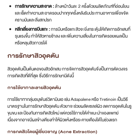
การรักษาความสะอาด :
ล้างหน้าวันละ 2 ครั้งด้วยผลิตภัณฑ์ที่อ่อนโยน
และเช็ดทำความสะอาดรอบปากทุกครั้งหลังรับประทานอาหารเพื่อขจัด
คราบมันและสิ่งสกปรก
หลีกเลี่ยงการบีบแกะ :
การบีบหรือแกะสิวจะยิ่งกระตุ้นให้เกิดการอักเสบที่
รุนแรงขึ้น ทำให้สิวหายช้าลง และเพิ่มความเสี่ยงในการเกิดรอยแผลเป็น
หรือหลุมสิวถาวรได้
การรักษาสิวอุดตัน
สิวอุดตันเป็นต้นตอของสิวอักเสบ การจัดการสิวอุดตันจึงเป็นการตัดวงจร
การเกิดสิวที่ดีที่สุด ซึ่งวิธีการรักษามีดังนี้
การใช้ยาทาละลายสิวอุดตัน
การใช้ยาทากลุ่มอนุพันธ์วิตามินเอ เช่น Adapalene หรือ Tretinoin เป็นวิธี
มาตรฐานในการรักษาสิวอุดตัน ตัวยาจะช่วยผลัดเซลล์ผิว ลดการอุดตันในรู
ขุมขน และป้องกันการเกิดสิวใหม่ แต่ควรใช้ภายใต้คำแนะนำของแพทย์
เนื่องจากอาจมีผลข้างเคียงทำให้ผิวแห้งหรือระคายเคืองได้ในช่วงแรก
การกดสิวโดยผู้เชี่ยวชาญ (Acne Extraction)