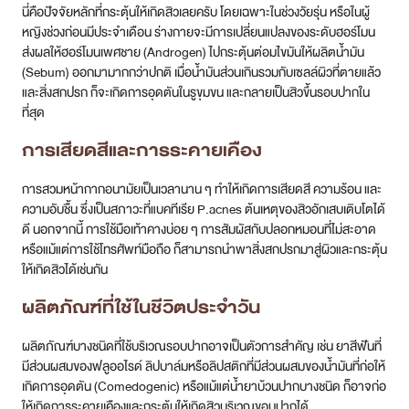
นี่คือปัจจัยหลักที่กระตุ้นให้เกิดสิวเลยครับ โดยเฉพาะในช่วงวัยรุ่น หรือในผู้
หญิงช่วงก่อนมีประจำเดือน ร่างกายจะมีการเปลี่ยนแปลงของระดับฮอร์โมน
ส่งผลให้ฮอร์โมนเพศชาย (Androgen) ไปกระตุ้นต่อมไขมันให้ผลิตน้ำมัน
(Sebum) ออกมามากกว่าปกติ เมื่อน้ำมันส่วนเกินรวมกับเซลล์ผิวที่ตายแล้ว
และสิ่งสกปรก ก็จะเกิดการอุดตันในรูขุมขน และกลายเป็นสิวขึ้นรอบปากใน
ที่สุด
การเสียดสีและการระคายเคือง
การสวมหน้ากากอนามัยเป็นเวลานาน ๆ ทำให้เกิดการเสียดสี ความร้อน และ
ความอับชื้น ซึ่งเป็นสภาวะที่แบคทีเรีย P.acnes ต้นเหตุของสิวอักเสบเติบโตได้
ดี นอกจากนี้ การใช้มือเท้าคางบ่อย ๆ การสัมผัสกับปลอกหมอนที่ไม่สะอาด
หรือแม้แต่การใช้โทรศัพท์มือถือ ก็สามารถนำพาสิ่งสกปรกมาสู่ผิวและกระตุ้น
ให้เกิดสิวได้เช่นกัน
ผลิตภัณฑ์ที่ใช้ในชีวิตประจำวัน
ผลิตภัณฑ์บางชนิดที่ใช้บริเวณรอบปากอาจเป็นตัวการสำคัญ เช่น ยาสีฟันที่
มีส่วนผสมของฟลูออไรด์ ลิปบาล์มหรือลิปสติกที่มีส่วนผสมของน้ำมันที่ก่อให้
เกิดการอุดตัน (Comedogenic) หรือแม้แต่น้ำยาบ้วนปากบางชนิด ก็อาจก่อ
ให้เกิดการระคายเคืองและกระตุ้นให้เกิดสิวบริเวณขอบปากได้