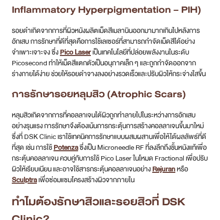
Inflammatory Hyperpigmentation – PIH)
รอยดำเกิดจากการที่ผิวหนังผลิตเม็ดสีเมลานินออกมามากเกินไปหลังการ
อักเสบ การรักษาที่ดีที่สุดคือการใช้เลเซอร์ที่สามารถกำจัดเม็ดสีได้อย่าง
จำเพาะเจาะจง ซึ่ง
Pico Laser
เป็นเทคโนโลยีที่ปล่อยพลังงานในระดับ
Picosecond ทำให้เม็ดสีแตกตัวเป็นอนุภาคเล็ก ๆ และถูกกำจัดออกจาก
ร่างกายได้ง่าย ช่วยให้รอยดำจางลงอย่างรวดเร็วและปรับผิวให้กระจ่างใสขึ้น
การรักษารอยหลุมสิว (Atrophic Scars)
หลุมสิวเกิดจากการที่คอลลาเจนใต้ผิวถูกทำลายไปในระหว่างการอักเสบ
อย่างรุนแรง การรักษาจึงต้องเน้นการกระตุ้นการสร้างคอลลาเจนขึ้นมาใหม่
ซึ่งที่ DSK Clinic เราใช้เทคนิคการรักษาแบบผสมผสานเพื่อให้ได้ผลลัพธ์ที่ดี
ที่สุด เช่น การใช้
Potenza
ซึ่งเป็น Microneedle RF ที่ลงลึกถึงชั้นหนังแท้เพื่อ
กระตุ้นคอลลาเจน ควบคู่กับการใช้ Pico Laser ในโหมด Fractional เพื่อปรับ
ผิวให้เรียบเนียน และอาจใช้สารกระตุ้นคอลลาเจนอย่าง
Rejuran
หรือ
Sculptra
เพื่อซ่อมแซมโครงสร้างผิวจากภายใน
ทำไมต้องรักษาสิวและรอยสิวที่ DSK
Clinic?