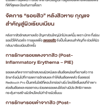
ช่วยลดการอุดตัน การใช้ยาเหล่านี้ควรอยู่ในการดูแลของแพทย์เพื่อผลลัพธ์
ที่ดีที่สุดและป้องกันการดื้อยา
จัดการ “รอยสิว” หลังสิวหาย กุญแจ
สำคัญสู่ผิวเรียบเนียน
หลังจากสิวอักเสบหายแล้ว ปัญหาส่วนใหญ่มักไม่จบแค่นั้น เพราะมักจะทิ้งร่อง
รอยไว้ให้กังวลใจ การดูแลเพื่อ
ลดรอยสิว
จึงเป็นขั้นตอนสำคัญที่จะช่วยให้ผิว
กลับมาเรียบเนียนอีกครั้ง
การรักษารอยแดงจากสิว (Post-
Inflammatory Erythema – PIE)
รอยแดงเกิดจากการอักเสบของผิวหนังและเส้นเลือดฝอยที่ขยายตัว การ
รักษาจึงเน้นไปที่การลดการอักเสบและทำให้เส้นเลือดหดตัว ซึ่งเลเซอร์
Redtouch Pro เป็นเทคโนโลยีที่ตอบโจทย์อย่างยิ่ง โดยใช้คลื่นแสงที่จำเพาะ
ต่อเส้นเลือดและคอลลาเจน ช่วยลดรอยแดงได้อย่างมีประสิทธิภาพและ
กระตุ้นการสร้างผิวใหม่โดยไม่ทำร้ายผิวชั้นบน
การรักษารอยดำจากสิว (Post-