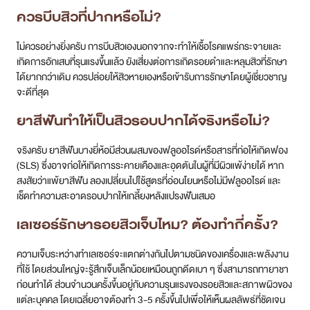
ควรบีบสิวที่ปากหรือไม่?
ไม่ควรอย่างยิ่งครับ การบีบสิวเองนอกจากจะทำให้เชื้อโรคแพร่กระจายและ
เกิดการอักเสบที่รุนแรงขึ้นแล้ว ยังเสี่ยงต่อการเกิดรอยดำและหลุมสิวที่รักษา
ได้ยากกว่าเดิม ควรปล่อยให้สิวหายเองหรือเข้ารับการรักษาโดยผู้เชี่ยวชาญ
จะดีที่สุด
ยาสีฟันทำให้เป็นสิวรอบปากได้จริงหรือไม่?
จริงครับ ยาสีฟันบางยี่ห้อมีส่วนผสมของฟลูออไรด์หรือสารที่ก่อให้เกิดฟอง
(SLS) ซึ่งอาจก่อให้เกิดการระคายเคืองและอุดตันในผู้ที่มีผิวแพ้ง่ายได้ หาก
สงสัยว่าแพ้ยาสีฟัน ลองเปลี่ยนไปใช้สูตรที่อ่อนโยนหรือไม่มีฟลูออไรด์ และ
เช็ดทำความสะอาดรอบปากให้เกลี้ยงหลังแปรงฟันเสมอ
เลเซอร์รักษารอยสิวเจ็บไหม? ต้องทำกี่ครั้ง?
ความเจ็บระหว่างทำเลเซอร์จะแตกต่างกันไปตามชนิดของเครื่องและพลังงาน
ที่ใช้ โดยส่วนใหญ่จะรู้สึกเจ็บเล็กน้อยเหมือนถูกดีดเบา ๆ ซึ่งสามารถทายาชา
ก่อนทำได้ ส่วนจำนวนครั้งขึ้นอยู่กับความรุนแรงของรอยสิวและสภาพผิวของ
แต่ละบุคคล โดยเฉลี่ยอาจต้องทำ 3-5 ครั้งขึ้นไปเพื่อให้เห็นผลลัพธ์ที่ชัดเจน