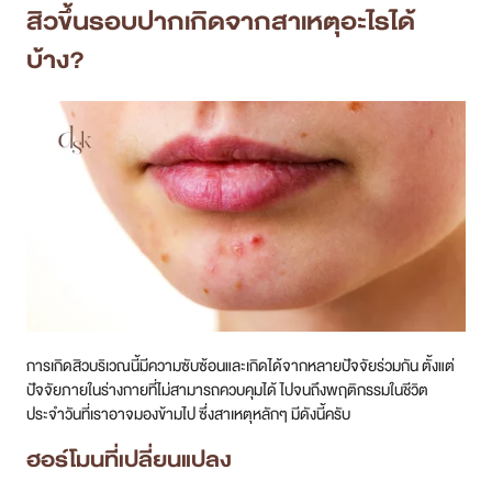
สิวขึ้นรอบปากเกิดจากสาเหตุอะไรได้
สาขา MRT สุทธิสาร
บ้าง?
สาขา เซ็นทรัลปิ่นเกล้า
สาขา บางนา
สาขา CDC
สาขา นครปฐม
ไทย
การเกิดสิวบริเวณนี้มีความซับซ้อนและเกิดได้จากหลายปัจจัยร่วมกัน ตั้งแต่
ปัจจัยภายในร่างกายที่ไม่สามารถควบคุมได้ ไปจนถึงพฤติกรรมในชีวิต
ประจำวันที่เราอาจมองข้ามไป ซึ่งสาเหตุหลักๆ มีดังนี้ครับ
ฮอร์โมนที่เปลี่ยนแปลง